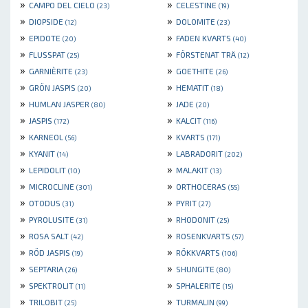
»
»
CAMPO DEL CIELO
CELESTINE
(23)
(19)
»
»
DIOPSIDE
DOLOMITE
(12)
(23)
»
»
EPIDOTE
FADEN KVARTS
(20)
(40)
»
»
FLUSSPAT
FÖRSTENAT TRÄ
(25)
(12)
»
»
GARNIÈRITE
GOETHITE
(23)
(26)
»
»
GRÖN JASPIS
HEMATIT
(20)
(18)
»
»
HUMLAN JASPER
JADE
(80)
(20)
»
»
JASPIS
KALCIT
(172)
(116)
»
»
KARNEOL
KVARTS
(56)
(171)
»
»
KYANIT
LABRADORIT
(14)
(202)
»
»
LEPIDOLIT
MALAKIT
(10)
(13)
»
»
MICROCLINE
ORTHOCERAS
(301)
(55)
»
»
OTODUS
PYRIT
(31)
(27)
»
»
PYROLUSITE
RHODONIT
(31)
(25)
»
»
ROSA SALT
ROSENKVARTS
(42)
(57)
»
»
RÖD JASPIS
RÖKKVARTS
(19)
(106)
»
»
SEPTARIA
SHUNGITE
(26)
(80)
»
»
SPEKTROLIT
SPHALERITE
(11)
(15)
»
»
TRILOBIT
TURMALIN
(25)
(99)