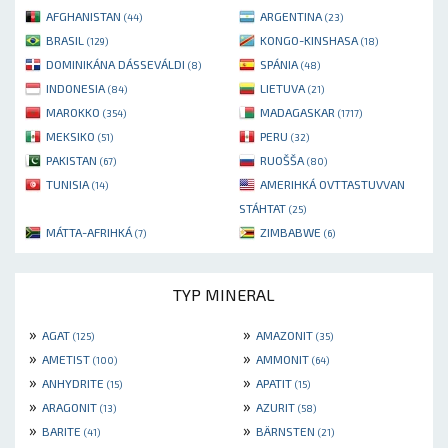
AFGHANISTAN
ARGENTINA
(44)
(23)
BRASIL
KONGO-KINSHASA
(129)
(18)
DOMINIKÁNA DÁSSEVÁLDI
SPÁNIA
(8)
(48)
INDONESIA
LIETUVA
(84)
(21)
MAROKKO
MADAGASKAR
(354)
(1717)
MEKSIKO
PERU
(51)
(32)
PAKISTAN
RUOŠŠA
(67)
(80)
TUNISIA
AMERIHKÁ OVTTASTUVVAN
(14)
STÁHTAT
(25)
MÁTTA-AFRIHKÁ
ZIMBABWE
(7)
(6)
TYP MINERAL
»
»
AGAT
AMAZONIT
(125)
(35)
»
»
AMETIST
AMMONIT
(100)
(64)
»
»
ANHYDRITE
APATIT
(15)
(15)
»
»
ARAGONIT
AZURIT
(13)
(58)
»
»
BARITE
BÄRNSTEN
(41)
(21)