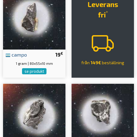
Leverans
*
fri
€
campo
19
från
149€
beställning
1 gram | 80x55x10 mm
se produkt