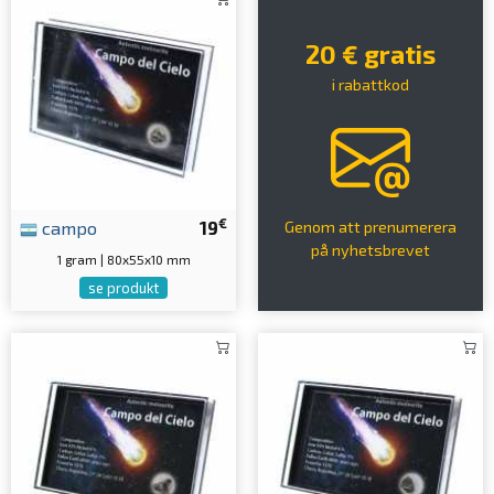
20 € gratis
i rabattkod
€
campo
19
Genom att prenumerera
på nyhetsbrevet
1 gram | 80x55x10 mm
se produkt