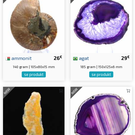
€
€
ammonit
26
agat
29
140 gram | 105x80x15 mm
185 gram | 150x125x6 mm
se produkt
se produkt
NEW
NEW