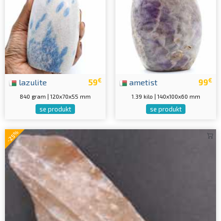
€
€
lazulite
59
ametist
99
840 gram | 120x70x55 mm
1.39 kilo | 140x100x60 mm
se produkt
se produkt
-25%