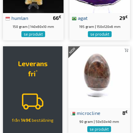
€
€
humlan
66
agat
29
150 gram | 140x60x10 mm
195 gram | 150x120x6 mm
se produkt
se produkt
NEW
Leverans
*
fri
€
microcline
8
från
149€
beställning
90 gram | 50x50x40 mm
se produkt