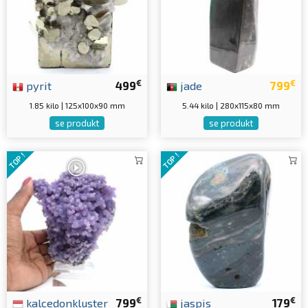
€
€
pyrit
499
jade
799
1.85 kilo | 125x100x90 mm
5.44 kilo | 280x115x80 mm
se produkt
se produkt
TOP !
TOP !
€
€
kalcedonkluster
799
jaspis
179