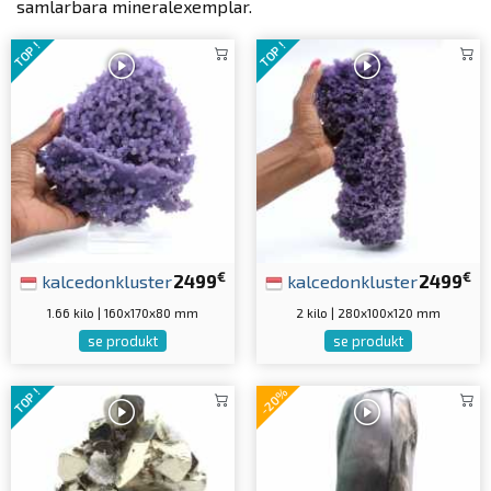
samlarbara mineralexemplar.
TOP !
TOP !
€
€
kalcedonkluster
2499
kalcedonkluster
2499
1.66 kilo | 160x170x80 mm
2 kilo | 280x100x120 mm
se produkt
se produkt
-20%
TOP !