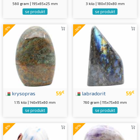
560 gram | 195x65x25 mm
3 kilo | 180x130x80 mm
se produkt
se produkt
-14%
-9%
€
€
krysopras
59
labradorit
59
1.15 kilo | 140x95x60 mm
760 gram | 115x75x60 mm
se produkt
se produkt
-17%
-8%