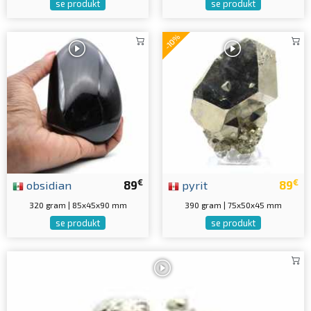
se produkt
se produkt
-10%
€
€
obsidian
89
pyrit
89
320 gram | 85x45x90 mm
390 gram | 75x50x45 mm
se produkt
se produkt