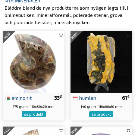
NYA MINERALER
Bläddra bland de nya produkterna som nyligen lagts till i
onlinebutiken: mineralföremål, polerade stenar, grova
och polerade fossiler, mineralsmycken.
NEW
NEW
€
€
ammonit
33
humlan
61
175 gram | 110x80x20 mm
140 gram | 110x60x10 mm
se produkt
se produkt
NEW
NEW