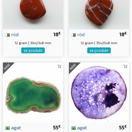
€
€
röd
18
röd
18
12 gram | 30x23x8 mm
12 gram | 35x25x8 mm
se produkt
se produkt
NEW
NEW
€
€
agat
55
agat
55