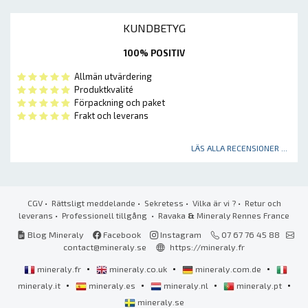
KUNDBETYG
100% POSITIV
Allmän utvärdering
Produktkvalité
Förpackning och paket
Frakt och leverans
LÄS ALLA RECENSIONER ...
CGV
•
Rättsligt meddelande
•
Sekretess
•
Vilka är vi ?
•
Retur och
leverans
•
Professionell tillgång
• Ravaka
&
Mineraly Rennes France
Blog Mineraly
Facebook
Instagram
07 67 76 45 88
contact@mineraly.se
https://mineraly.fr
•
•
•
mineraly.fr
mineraly.co.uk
mineraly.com.de
•
•
•
•
mineraly.it
mineraly.es
mineraly.nl
mineraly.pt
mineraly.se