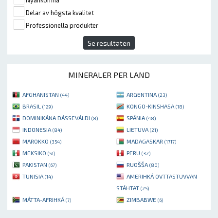
Nyankomna
Delar av högsta kvalitet
Professionella produkter
Se resultaten
MINERALER PER LAND
AFGHANISTAN
ARGENTINA
(44)
(23)
BRASIL
KONGO-KINSHASA
(129)
(18)
DOMINIKÁNA DÁSSEVÁLDI
SPÁNIA
(8)
(48)
INDONESIA
LIETUVA
(84)
(21)
MAROKKO
MADAGASKAR
(354)
(1717)
MEKSIKO
PERU
(51)
(32)
PAKISTAN
RUOŠŠA
(67)
(80)
TUNISIA
AMERIHKÁ OVTTASTUVVAN
(14)
STÁHTAT
(25)
MÁTTA-AFRIHKÁ
ZIMBABWE
(7)
(6)