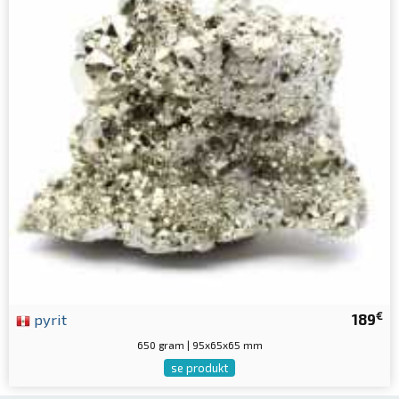
€
pyrit
189
650 gram | 95x65x65 mm
se produkt