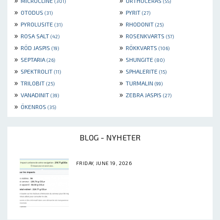
MICROCLINE
ORTHOCERAS
(301)
(55)
»
»
OTODUS
PYRIT
(31)
(27)
»
»
PYROLUSITE
RHODONIT
(31)
(25)
»
»
ROSA SALT
ROSENKVARTS
(42)
(57)
»
»
RÖD JASPIS
RÖKKVARTS
(19)
(106)
»
»
SEPTARIA
SHUNGITE
(26)
(80)
»
»
SPEKTROLIT
SPHALERITE
(11)
(15)
»
»
TRILOBIT
TURMALIN
(25)
(99)
»
»
VANADINIT
ZEBRA JASPIS
(39)
(27)
»
ÖKENROS
(35)
BLOG - NYHETER
FRIDAY, JUNE 19, 2026