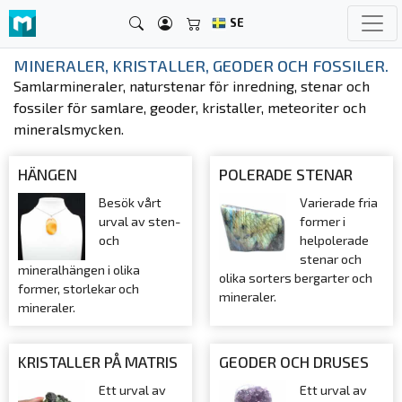
SE
MINERALER, KRISTALLER, GEODER OCH FOSSILER.
Samlarmineraler, naturstenar för inredning, stenar och
fossiler för samlare, geoder, kristaller, meteoriter och
mineralsmycken.
HÄNGEN
POLERADE STENAR
Besök vårt
Varierade fria
urval av sten-
former i
och
helpolerade
stenar och
mineralhängen i olika
olika sorters bergarter och
former, storlekar och
mineraler.
mineraler.
KRISTALLER PÅ MATRIS
GEODER OCH DRUSES
Ett urval av
Ett urval av