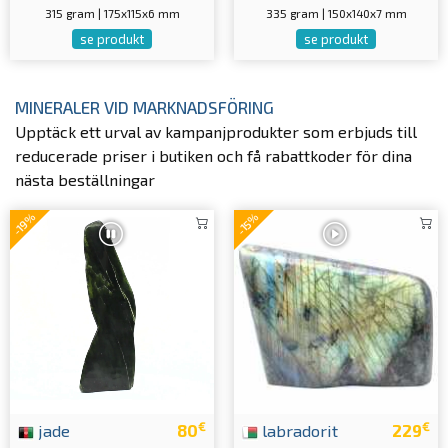
315 gram | 175x115x6 mm
335 gram | 150x140x7 mm
se produkt
se produkt
MINERALER VID MARKNADSFÖRING
Upptäck ett urval av kampanjprodukter som erbjuds till
reducerade priser i butiken och få rabattkoder för dina
nästa beställningar
-19%
-15%
€
€
jade
80
labradorit
229