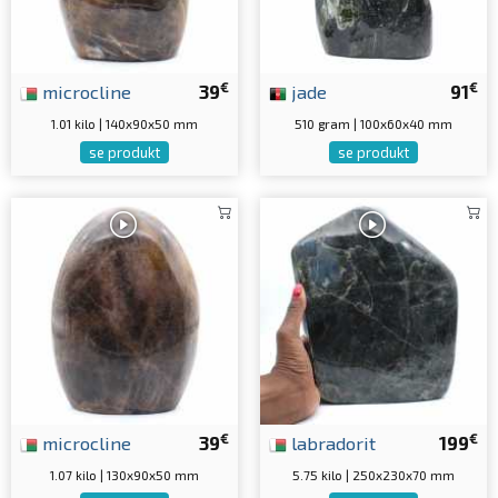
€
€
microcline
39
jade
91
1.01 kilo | 140x90x50 mm
510 gram | 100x60x40 mm
se produkt
se produkt
€
€
microcline
39
labradorit
199
1.07 kilo | 130x90x50 mm
5.75 kilo | 250x230x70 mm