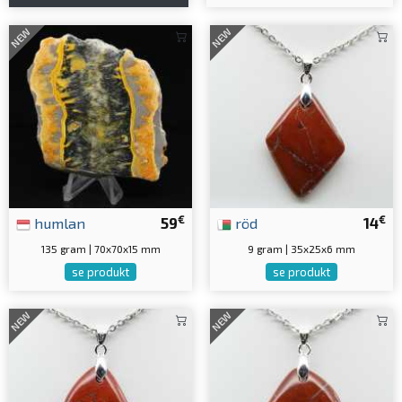
NEW
NEW
€
€
humlan
59
röd
14
135 gram | 70x70x15 mm
9 gram | 35x25x6 mm
se produkt
se produkt
NEW
NEW