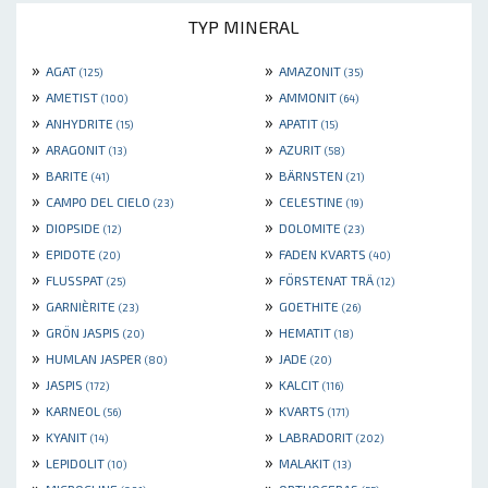
TYP MINERAL
»
»
AGAT
AMAZONIT
(125)
(35)
»
»
AMETIST
AMMONIT
(100)
(64)
»
»
ANHYDRITE
APATIT
(15)
(15)
»
»
ARAGONIT
AZURIT
(13)
(58)
»
»
BARITE
BÄRNSTEN
(41)
(21)
»
»
CAMPO DEL CIELO
CELESTINE
(23)
(19)
»
»
DIOPSIDE
DOLOMITE
(12)
(23)
»
»
EPIDOTE
FADEN KVARTS
(20)
(40)
»
»
FLUSSPAT
FÖRSTENAT TRÄ
(25)
(12)
»
»
GARNIÈRITE
GOETHITE
(23)
(26)
»
»
GRÖN JASPIS
HEMATIT
(20)
(18)
»
»
HUMLAN JASPER
JADE
(80)
(20)
»
»
JASPIS
KALCIT
(172)
(116)
»
»
KARNEOL
KVARTS
(56)
(171)
»
»
KYANIT
LABRADORIT
(14)
(202)
»
»
LEPIDOLIT
MALAKIT
(10)
(13)
»
»