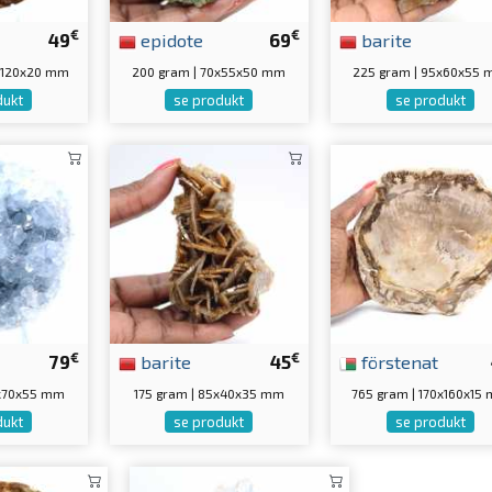
€
€
49
epidote
69
barite
0x120x20 mm
200 gram | 70x55x50 mm
225 gram | 95x60x55
dukt
se produkt
se produkt
€
€
79
barite
45
förstenat
5x70x55 mm
175 gram | 85x40x35 mm
765 gram | 170x160x15
dukt
se produkt
se produkt