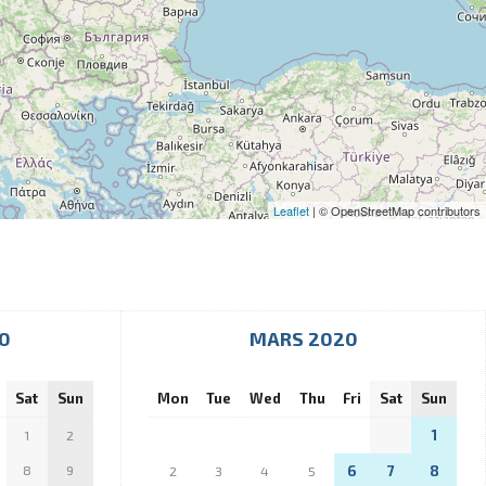
Leaflet
| © OpenStreetMap contributors
0
MARS 2020
Sat
Sun
Mon
Tue
Wed
Thu
Fri
Sat
Sun
1
1
2
8
9
6
7
8
2
3
4
5