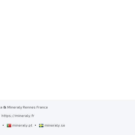
ka
&
Mineraly Rennes France
https://mineraly.fr
•
•
l
mineraly.pt
mineraly.se