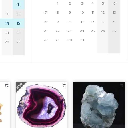
1
2
3
4
5
6
1
7
8
9
10
11
12
13
7
8
14
15
16
17
18
19
20
14
15
21
22
23
24
25
26
27
21
22
28
29
30
31
28
29
NEW