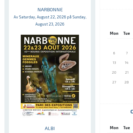
NARBONNE
Av Saturday, August 22, 2026 på Sunday,
August 23, 2026
Mon
Tue
6
7
13
14
20
21
27
28
ALBI
Mon
Tue