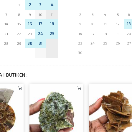
2
3
4
1
7
8
9
10
11
2
3
4
5
6
16
17
18
13
14
15
9
10
11
12
24
25
21
22
23
16
17
18
19
20
30
31
23
24
25
26
27
28
29
30
 I BUTIKEN :