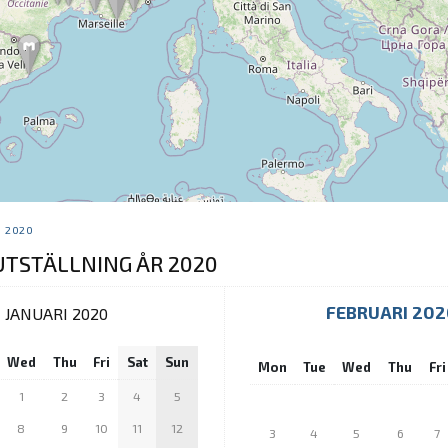
2020
TSTÄLLNING ÅR 2020
FEBRUARI 202
JANUARI 2020
Wed
Thu
Fri
Sat
Sun
Mon
Tue
Wed
Thu
Fri
1
2
3
4
5
8
9
10
11
12
3
4
5
6
7