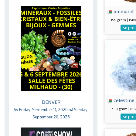
ammonit
355 gram | 15
se pro
celestine
DENVER
630 gram | 8
Av Friday, September 11, 2026 på Sunday,
se pro
September 20, 2026