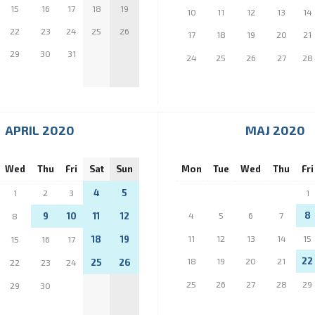
15
16
17
18
19
10
11
12
13
14
22
23
24
25
26
17
18
19
20
21
29
30
31
24
25
26
27
28
APRIL 2020
MAJ 2020
Wed
Thu
Fri
Sat
Sun
Mon
Tue
Wed
Thu
Fri
4
5
1
2
3
1
8
9
10
11
12
4
5
6
7
8
18
19
11
12
13
14
15
15
16
17
22
18
19
20
21
25
26
22
23
24
25
26
27
28
29
29
30