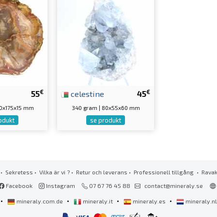
€
€
55
celestine
45
80x175x15 mm
340 gram | 80x55x60 mm
odukt
se produkt
•
Sekretess
•
Vilka är vi ?
•
Retur och leverans
•
Professionell tillgång
• Rava
Facebook
Instagram
07 67 76 45 88
contact@mineraly.se
•
•
•
•
mineraly.com.de
mineraly.it
mineraly.es
mineraly.n