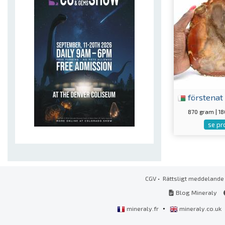
förstenat
870 gram | 1
se pr
CGV
•
Rättsligt meddelande
Blog Mineraly
•
mineraly.fr
mineraly.co.uk