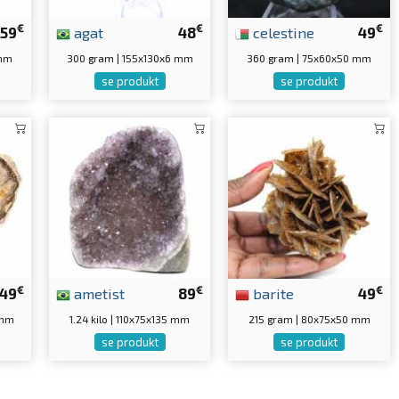
€
€
€
59
agat
48
celestine
49
 mm
300 gram | 155x130x6 mm
360 gram | 75x60x50 mm
se produkt
se produkt
€
€
€
49
ametist
89
barite
49
 mm
1.24 kilo | 110x75x135 mm
215 gram | 80x75x50 mm
se produkt
se produkt