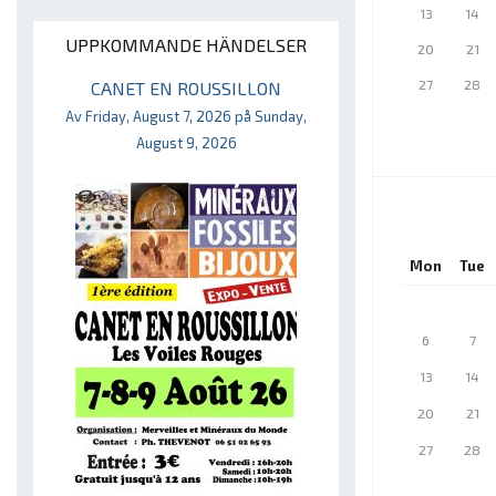
13
14
UPPKOMMANDE HÄNDELSER
20
21
27
28
CANET EN ROUSSILLON
Av Friday, August 7, 2026 på Sunday,
August 9, 2026
Mon
Tue
6
7
13
14
20
21
27
28