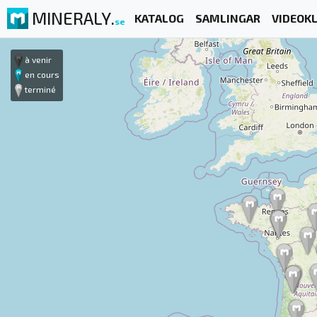
MINERALY.
KATALOG
SAMLINGAR
VIDEOKL
se
à venir
en cours
terminé