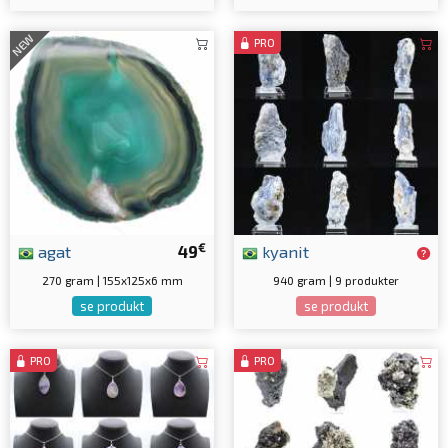
NEW
PRO
€
agat
49
kyanit
270 gram | 155x125x6 mm
940 gram | 9 produkter
se produkt
se produkt
PRO
PRO