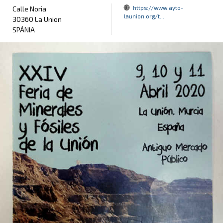
https://www.ayto-
Calle Noria
launion.org/t...
30360 La Union
SPÁNIA