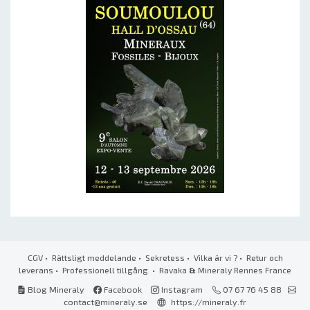
CGV
•
Rättsligt meddelande
•
Sekretess
•
Vilka är vi ?
•
Retur och
leverans
•
Professionell tillgång
• Ravaka
&
Mineraly Rennes France
Blog Mineraly
Facebook
Instagram
07 67 76 45 88
contact@mineraly.se
https://mineraly.fr