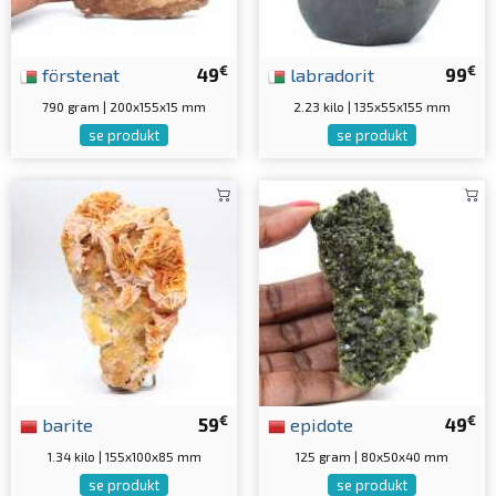
€
€
förstenat
49
labradorit
99
790 gram | 200x155x15 mm
2.23 kilo | 135x55x155 mm
se produkt
se produkt
€
€
barite
59
epidote
49
1.34 kilo | 155x100x85 mm
125 gram | 80x50x40 mm
se produkt
se produkt