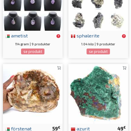
ametist
sphalerite
114 gram | 9 produkter
1.04 kilo | 9 produkter
se produkt
se produkt
€
€
förstenat
59
azurit
49