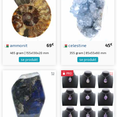
€
€
ammonit
69
celestine
45
465 gram | 155x130x20 mm
355 gram | 85x55x60 mm
se produkt
se produkt
PRO