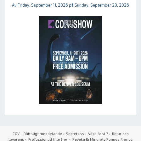
Av Friday, September 11, 2026 på Sunday, September 20, 2026
CGV
•
Rättsligt meddelande
•
Sekretess
•
Vilka är vi ?
•
Retur och
leverans
•
Professionell tillgång
• Ravaka
&
Mineraly Rennes France