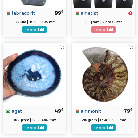
€
labradorit
99
ametist
1.79 kilo | 160x45x105 mm
114 gram | 9 produkter
se produkt
se produkt
€
€
agat
49
ammonit
79
305 gram | 150x130x7 mm
540 gram | 175x140x20 mm
se produkt
se produkt