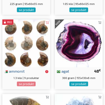
225 gram | 95x60x55 mm
1.05 kilo | 95x60x125 mm
se produkt
se produkt
NEW
PRO
€
ammonit
agat
48
1.3 kilo | 9 produkter
300 gram | 155x130x6 mm
se produkt
se produkt