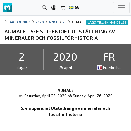
SE
DAGORDNING
2020
APRIL
25
AUMALE
LÄGG TILL EN HÄNDELSE
AUMALE - 5: E STIPENDIET UTSTÄLLNING AV
MINERALER OCH FOSSILFÖRHISTORIA
2
2020
FR
dagar
25 april
Frankriika
AUMALE
Av Saturday, April 25, 2020 på Sunday, April 26, 2020
5: e stipendiet Utställning av mineraler och
fossilförhistoria