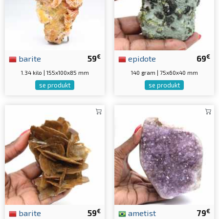
€
€
barite
59
epidote
69
1.34 kilo | 155x100x85 mm
140 gram | 75x60x40 mm
se produkt
se produkt
€
€
barite
59
ametist
79