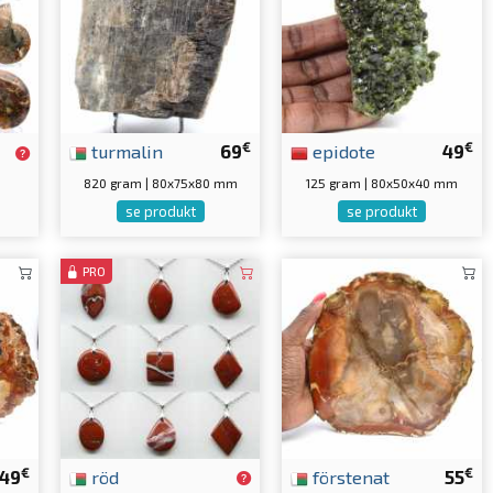
€
€
turmalin
69
epidote
49
820 gram | 80x75x80 mm
125 gram | 80x50x40 mm
se produkt
se produkt
PRO
€
€
49
röd
förstenat
55