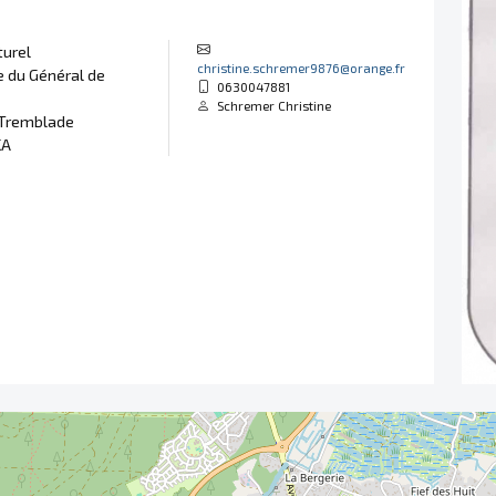
turel
christine.schremer9876@orange.fr
 du Général de
0630047881
Schremer Christine
 Tremblade
KA