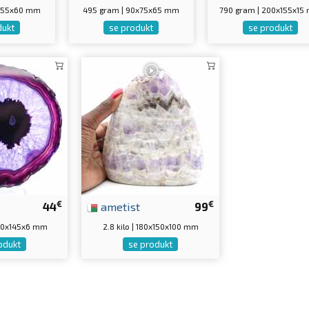
5x55x60 mm
495 gram | 90x75x65 mm
790 gram | 200x155x15
dukt
se produkt
se produkt
€
€
44
ametist
99
150x145x6 mm
2.8 kilo | 180x150x100 mm
odukt
se produkt