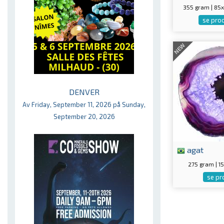
355 gram | 8
se pro
NEW
DENVER
Av Friday, September 11, 2026 på Sunday,
September 20, 2026
agat
275 gram | 
se pr