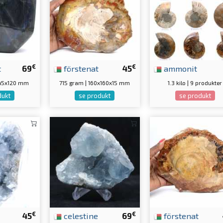
€
€
t
69
förstenat
45
ammonit
5x45x120 mm
715 gram | 160x160x15 mm
1.3 kilo | 9 produkter
dukt
se produkt
se produkt
€
€
45
celestine
69
förstenat