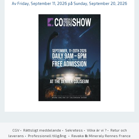
Av Friday, September 11, 2026 på Sunday, September 20, 2026
CGV
•
Rättsligt meddelande
•
Sekretess
•
Vilka är vi ?
•
Retur och
leverans
•
Professionell tillgång
• Ravaka
&
Mineraly Rennes France