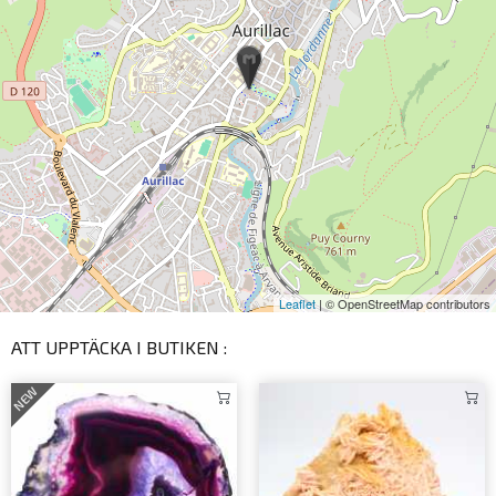
Leaflet
| © OpenStreetMap contributors
ATT UPPTÄCKA I BUTIKEN :
NEW