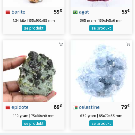
€
€
barite
59
agat
55
1.34 kilo | 155x100x85 mm
305 gram | 150x145x6 mm
se produkt
se produkt
€
€
epidote
69
celestine
79
140 gram | 75x60x40 mm
630 gram | 85x70x55 mm
se produkt
se produkt