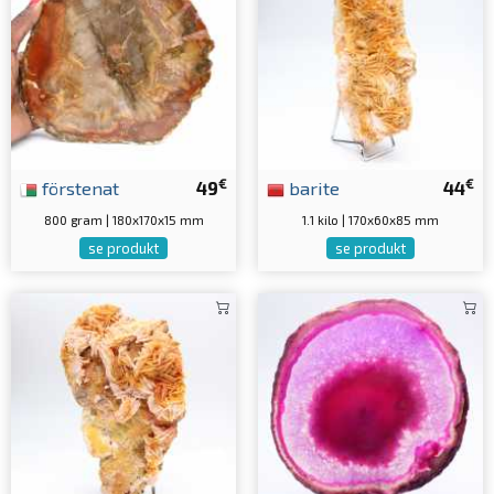
€
€
förstenat
49
barite
44
800 gram | 180x170x15 mm
1.1 kilo | 170x60x85 mm
se produkt
se produkt