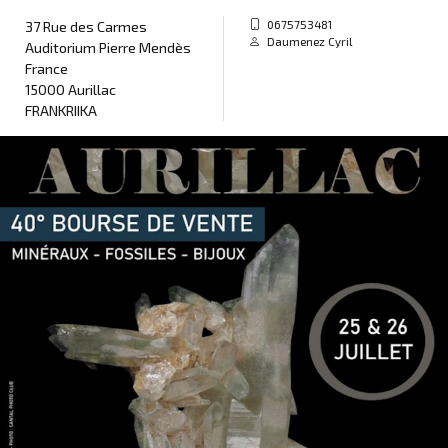
0675753481
37 Rue des Carmes
Daumenez Cyril
Auditorium Pierre Mendès
France
15000 Aurillac
FRANKRIIKA