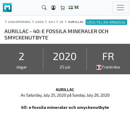
SE
DAGORDNING
2020
JULI
25
AURILLAC
LÄGG TILL EN HÄNDELSE
AURILLAC - 40: E FOSSILA MINERALER OCH
SMYCKENUTBYTE
2
2020
FR
dagar
25 juli
Frankriika
AURILLAC
Av Saturday, July 25, 2020 på Sunday, July 26, 2020
40: e fossila mineraler och smyckenutbyte