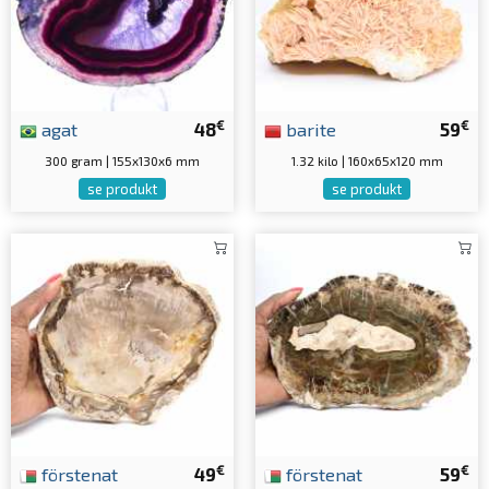
€
€
agat
48
barite
59
300 gram | 155x130x6 mm
1.32 kilo | 160x65x120 mm
se produkt
se produkt
€
€
förstenat
49
förstenat
59