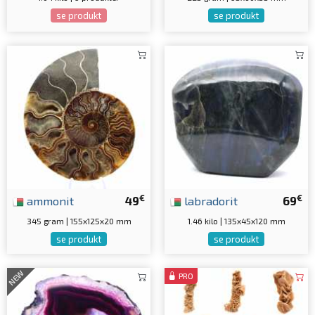
se produkt
se produkt
€
€
ammonit
49
labradorit
69
345 gram | 155x125x20 mm
1.46 kilo | 135x45x120 mm
se produkt
se produkt
NEW
PRO