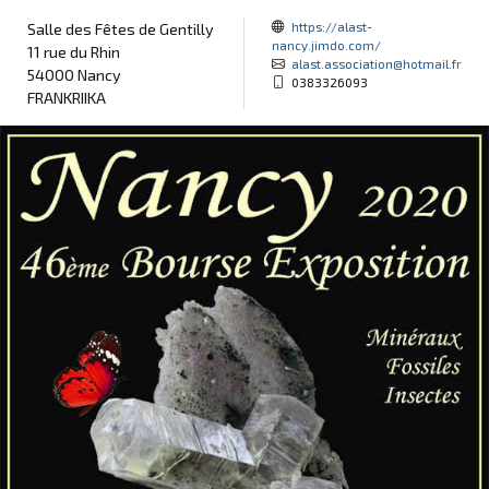
https://alast-
Salle des Fêtes de Gentilly
nancy.jimdo.com/
11 rue du Rhin
alast.association@hotmail.fr
54000 Nancy
0383326093
FRANKRIIKA