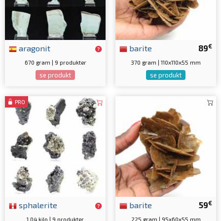
€
aragonit
barite
89
670 gram | 9 produkter
370 gram | 110x110x55 mm
se produkt
se produkt
PRO
€
sphalerite
barite
59
1.04 kilo | 9 produkter
225 gram | 95x60x55 mm