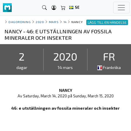
SE
DAGORDNING
2020
MARS
14
NANCY
LÄGG TILL EN HÄNDELSE
NANCY - 46: E UTSTÄLLNINGEN AV FOSSILA
MINERALER OCH INSEKTER
2
2020
FR
dagar
14 mars
Frankriika
NANCY
Av Saturday, March 14, 2020 på Sunday, March 15, 2020
46: e utställningen av fossila mineraler och insekter