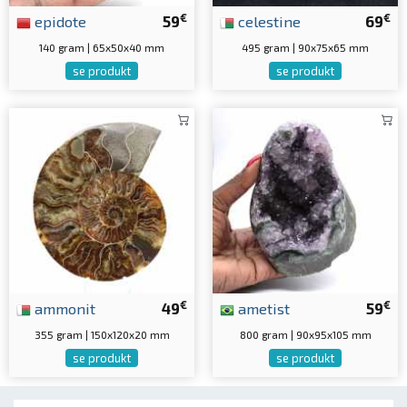
€
€
epidote
59
celestine
69
140 gram | 65x50x40 mm
495 gram | 90x75x65 mm
se produkt
se produkt
€
€
ammonit
49
ametist
59
355 gram | 150x120x20 mm
800 gram | 90x95x105 mm
se produkt
se produkt