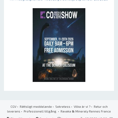
CGV
•
Rättsligt meddelande
•
Sekretess
•
Vilka är vi ?
•
Retur och
leverans
•
Professionell tillgång
• Ravaka
&
Mineraly Rennes France