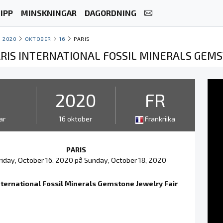
IPP
MINSKNINGAR
DAGORDNING
2020
OKTOBER
16
PARIS
PARIS INTERNATIONAL FOSSIL MINERALS GEM
3
2020
FR
ar
16 oktober
Frankriika
PARIS
riday, October 16, 2020 på Sunday, October 18, 2020
nternational Fossil Minerals Gemstone Jewelry Fair