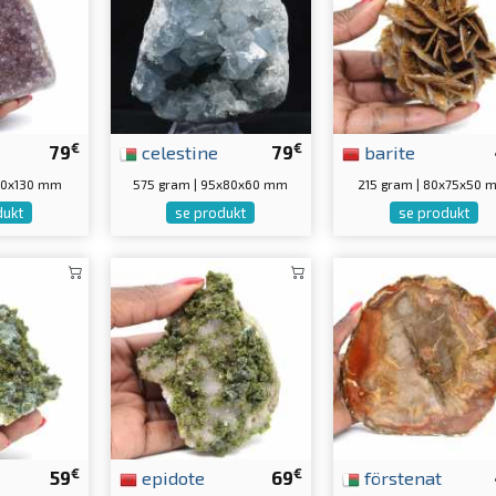
€
€
79
celestine
79
barite
5x60x130 mm
575 gram | 95x80x60 mm
215 gram | 80x75x50
dukt
se produkt
se produkt
€
€
59
epidote
69
förstenat