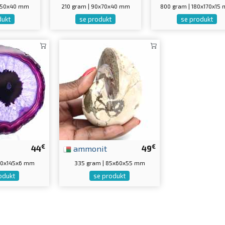
5x50x40 mm
210 gram | 90x70x40 mm
800 gram | 180x170x15
dukt
se produkt
se produkt
€
€
44
ammonit
49
150x145x6 mm
335 gram | 85x60x55 mm
odukt
se produkt