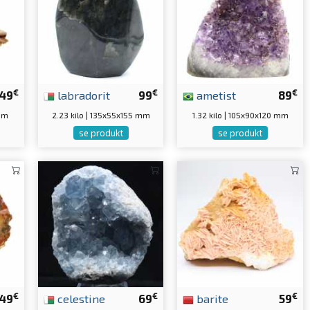
€
€
€
49
labradorit
99
ametist
89
 mm
2.23 kilo | 135x55x155 mm
1.32 kilo | 105x90x120 mm
se produkt
se produkt
€
€
€
49
celestine
69
barite
59