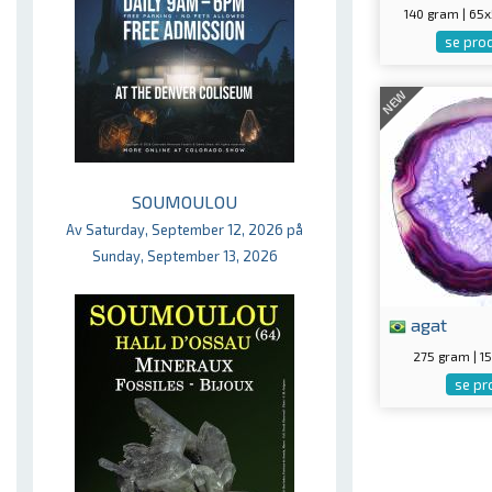
140 gram | 6
se pro
NEW
SOUMOULOU
Av Saturday, September 12, 2026 på
Sunday, September 13, 2026
agat
275 gram | 
se pr