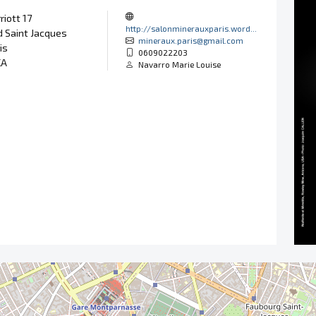
riott 17
http://salonminerauxparis.word...
 Saint Jacques
mineraux.paris@gmail.com
is
0609022203
KA
Navarro Marie Louise