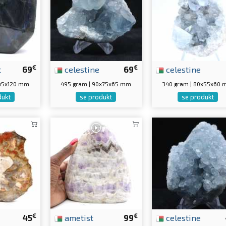
€
€
t
69
celestine
69
celestine
5x45x120 mm
495 gram | 90x75x65 mm
340 gram | 80x55x60
dukt
se produkt
se produkt
€
€
45
ametist
99
celestine