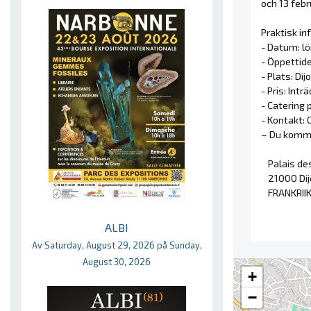
och 13 febr
Praktisk in
- Datum: l
- Öppettider
- Plats: Di
- Pris: Intr
- Catering 
- Kontakt:
– Du komme
Palais de
21000 Di
FRANKRII
ALBI
Av Saturday, August 29, 2026 på Sunday,
August 30, 2026
+
−