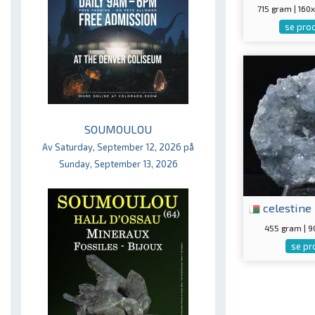
715 gram | 16
se pro
SOUMOULOU
Av Saturday, September 12, 2026 på
Sunday, September 13, 2026
celestine
455 gram | 
se pr