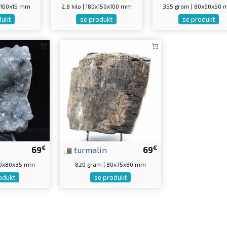
0x160x15 mm
2.8 kilo | 180x150x100 mm
355 gram | 80x60x50
dukt
se produkt
se produkt
€
€
69
turmalin
69
90x80x35 mm
820 gram | 80x75x80 mm
odukt
se produkt