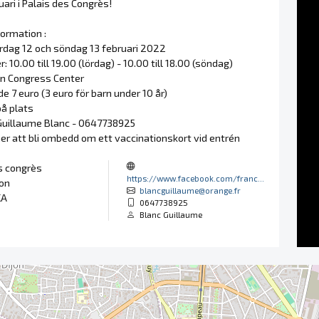
uari i Palais des Congrès!
formation :
ördag 12 och söndag 13 februari 2022
: 10.00 till 19.00 (lördag) - 10.00 till 18.00 (söndag)
jon Congress Center
äde 7 euro (3 euro för barn under 10 år)
på plats
 Guillaume Blanc - 0647738925
r att bli ombedd om ett vaccinationskort vid entrén
s congrès
https://www.facebook.com/franc...
jon
blancguillaume@orange.fr
KA
0647738925
Blanc Guillaume