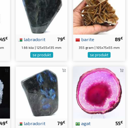
€
€
€
45
labradorit
79
barite
89
 mm
1.66 kilo | 125x55x135 mm
355 gram | 105x75x55 mm
se produkt
se produkt
€
€
€
49
labradorit
79
agat
55