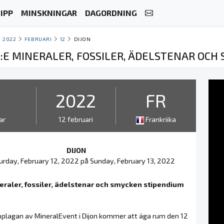
IPP
MINSKNINGAR
DAGORDNING
2022
FEBRUARI
12
DIJON
28:E MINERALER, FOSSILER, ÄDELSTENAR OC
2
2022
FR
ar
12 februari
Frankriika
DIJON
urday, February 12, 2022 på Sunday, February 13, 2022
eraler, fossiler, ädelstenar och smycken stipendium
pplagan av MineralEvent i Dijon kommer att äga rum den 12