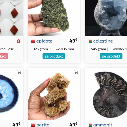
€
epidote
49
celestine
produkter
125 gram | 100x45x35 mm
545 gram | 90x60x65
dukt
se produkt
se produkt
€
€
49
barite
49
ammonit