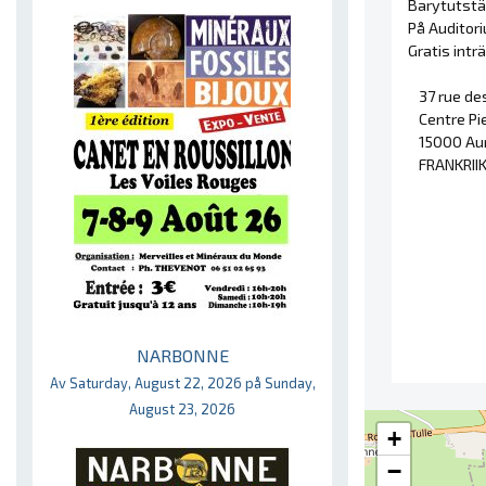
Barytutstä
På Auditori
Gratis intr
37 rue d
Centre Pi
15000 Aur
FRANKRII
NARBONNE
Av Saturday, August 22, 2026 på Sunday,
August 23, 2026
+
−