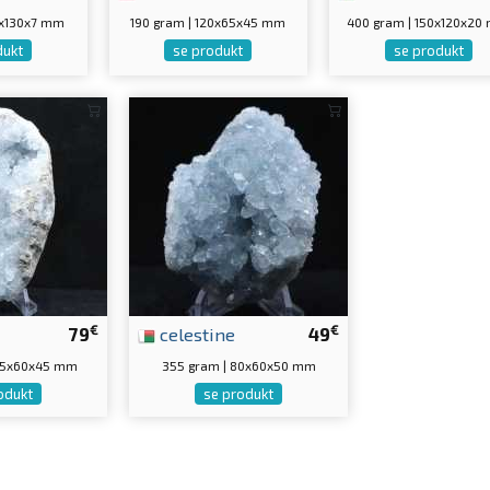
0x130x7 mm
190 gram | 120x65x45 mm
400 gram | 150x120x20
dukt
se produkt
se produkt
€
€
79
celestine
49
145x60x45 mm
355 gram | 80x60x50 mm
odukt
se produkt