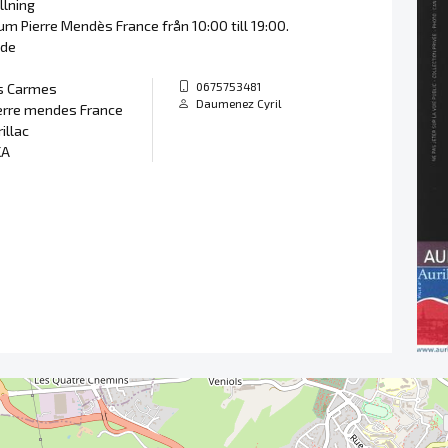
llning
um Pierre Mendès France från 10:00 till 19:00.
äde
0675753481
es Carmes
Daumenez Cyril
erre mendes France
illac
KA