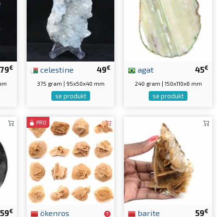
€
€
€
79
celestine
49
agat
45
 mm
375 gram | 95x50x40 mm
240 gram | 150x110x6 mm
se produkt
se produkt
PRO
€
€
59
ökenros
barite
59