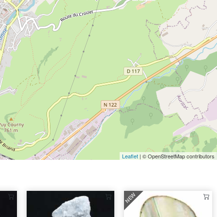
Leaflet
| © OpenStreetMap contributors
NEW