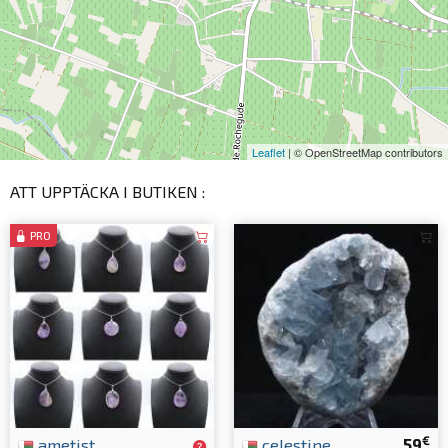
Leaflet
| © OpenStreetMap contributors
ATT UPPTÄCKA I BUTIKEN :
PRO
€
ametist
celestine
59