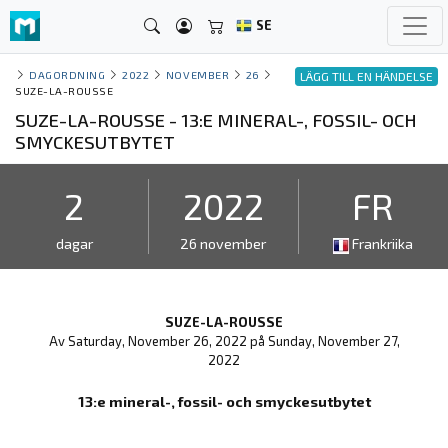
SE
DAGORDNING
2022
NOVEMBER
26
LÄGG TILL EN HÄNDELSE
SUZE-LA-ROUSSE
SUZE-LA-ROUSSE - 13:E MINERAL-, FOSSIL- OCH
SMYCKESUTBYTET
2
2022
FR
dagar
26 november
Frankriika
SUZE-LA-ROUSSE
Av Saturday, November 26, 2022 på Sunday, November 27,
2022
13:e mineral-, fossil- och smyckesutbytet