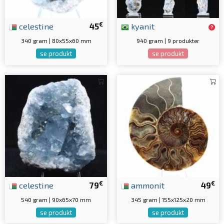
€
celestine
45
kyanit
340 gram | 80x55x60 mm
940 gram | 9 produkter
se produkt
se produkt
€
€
celestine
79
ammonit
49
540 gram | 90x65x70 mm
345 gram | 155x125x20 mm
se produkt
se produkt