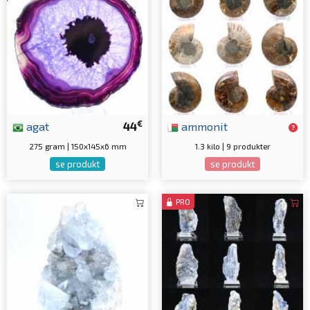
€
agat
44
ammonit
275 gram | 150x145x6 mm
1.3 kilo | 9 produkter
se produkt
se produkt
PRO