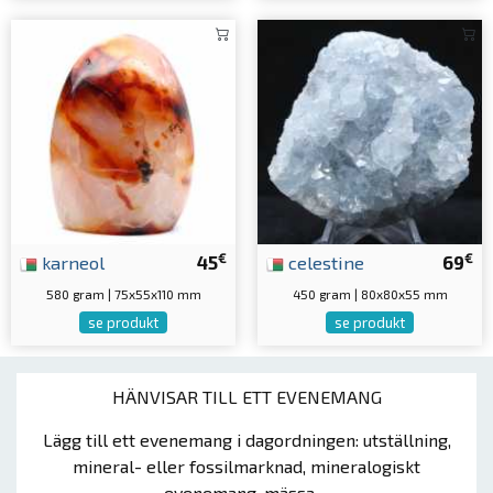
€
€
karneol
45
celestine
69
580 gram | 75x55x110 mm
450 gram | 80x80x55 mm
se produkt
se produkt
HÄNVISAR TILL ETT EVENEMANG
Lägg till ett evenemang i dagordningen: utställning,
mineral- eller fossilmarknad, mineralogiskt
evenemang, mässa ...