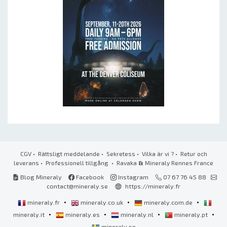
CGV
•
Rättsligt meddelande
•
Sekretess
•
Vilka är vi ?
•
Retur och
leverans
•
Professionell tillgång
• Ravaka
&
Mineraly Rennes France
Blog Mineraly
Facebook
Instagram
07 67 76 45 88
contact@mineraly.se
https://mineraly.fr
•
•
•
mineraly.fr
mineraly.co.uk
mineraly.com.de
•
•
•
•
mineraly.it
mineraly.es
mineraly.nl
mineraly.pt
mineraly.se