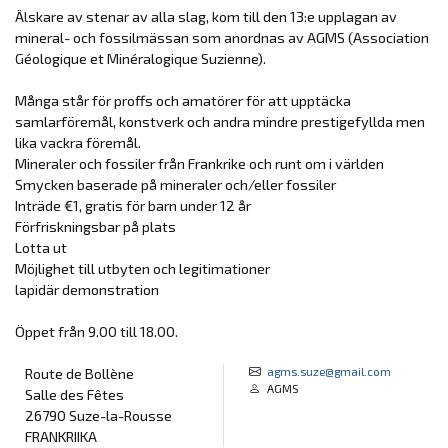
Älskare av stenar av alla slag, kom till den 13:e upplagan av
mineral- och fossilmässan som anordnas av AGMS (Association
Géologique et Minéralogique Suzienne).
Många står för proffs och amatörer för att upptäcka
samlarföremål, konstverk och andra mindre prestigefyllda men
lika vackra föremål.
Mineraler och fossiler från Frankrike och runt om i världen
Smycken baserade på mineraler och/eller fossiler
Inträde €1, gratis för barn under 12 år
Förfriskningsbar på plats
Lotta ut
Möjlighet till utbyten och legitimationer
lapidär demonstration
Öppet från 9.00 till 18.00.
agms.suze@gmail.com
Route de Bollène
AGMS
Salle des Fêtes
26790 Suze-la-Rousse
FRANKRIIKA