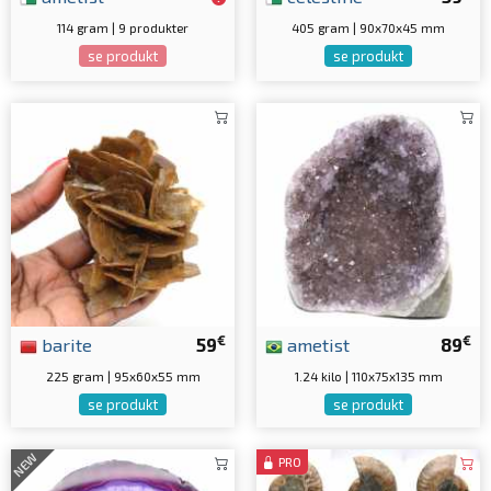
114 gram | 9 produkter
405 gram | 90x70x45 mm
se produkt
se produkt
€
€
barite
59
ametist
89
225 gram | 95x60x55 mm
1.24 kilo | 110x75x135 mm
se produkt
se produkt
NEW
PRO