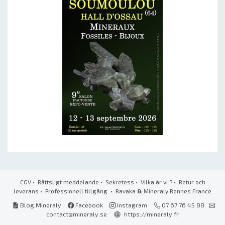
CGV
•
Rättsligt meddelande
•
Sekretess
•
Vilka är vi ?
•
Retur och
leverans
•
Professionell tillgång
• Ravaka
&
Mineraly Rennes France
Blog Mineraly
Facebook
Instagram
07 67 76 45 88
contact@mineraly.se
https://mineraly.fr