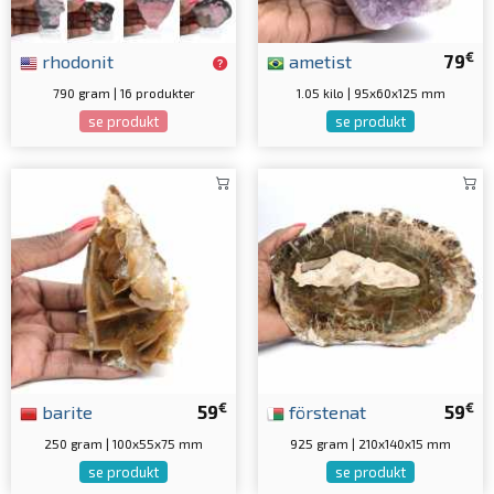
€
rhodonit
ametist
79
790 gram | 16 produkter
1.05 kilo | 95x60x125 mm
se produkt
se produkt
€
€
barite
59
förstenat
59
250 gram | 100x55x75 mm
925 gram | 210x140x15 mm
se produkt
se produkt