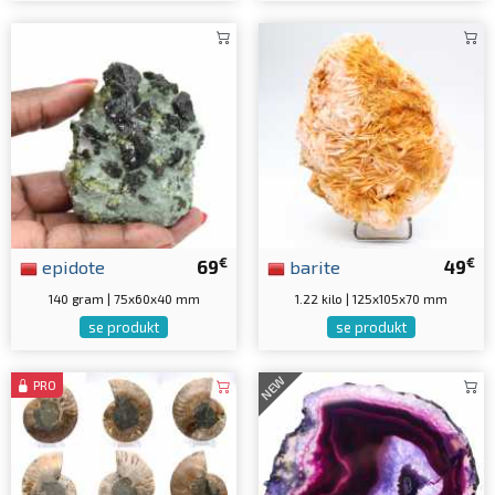
€
€
epidote
69
barite
49
140 gram | 75x60x40 mm
1.22 kilo | 125x105x70 mm
se produkt
se produkt
NEW
PRO