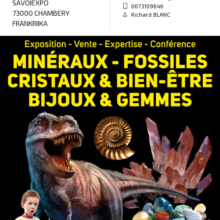
SAVOIEXPO
0673109646
73000 CHAMBERY
Richard BLANC
FRANKRIIKA