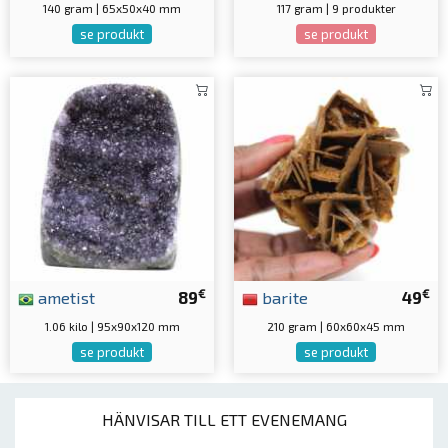
140 gram | 65x50x40 mm
117 gram | 9 produkter
se produkt
se produkt
€
€
ametist
89
barite
49
1.06 kilo | 95x90x120 mm
210 gram | 60x60x45 mm
se produkt
se produkt
HÄNVISAR TILL ETT EVENEMANG