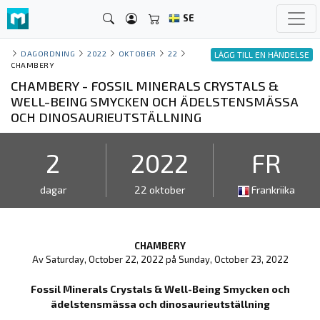
SE
DAGORDNING
2022
OKTOBER
22
LÄGG TILL EN HÄNDELSE
CHAMBERY
CHAMBERY - FOSSIL MINERALS CRYSTALS &
WELL-BEING SMYCKEN OCH ÄDELSTENSMÄSSA
OCH DINOSAURIEUTSTÄLLNING
2
2022
FR
dagar
22 oktober
Frankriika
CHAMBERY
Av Saturday, October 22, 2022 på Sunday, October 23, 2022
Fossil Minerals Crystals & Well-Being Smycken och
ädelstensmässa och dinosaurieutställning