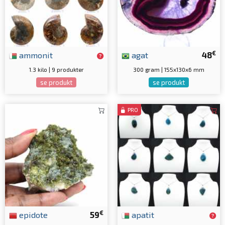
€
ammonit
agat
48
1.3 kilo | 9 produkter
300 gram | 155x130x6 mm
se produkt
se produkt
PRO
€
epidote
59
apatit