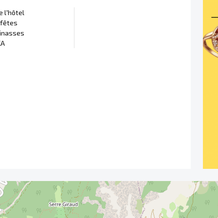
 l'hôtel
 fêtes
inasses
KA