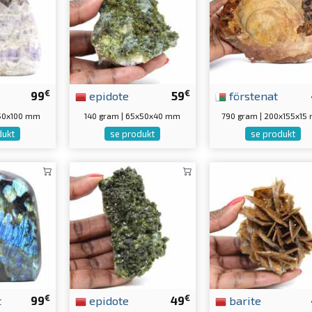
€
€
99
epidote
59
förstenat
x150x100 mm
140 gram | 65x50x40 mm
790 gram | 200x155x15
dukt
se produkt
se produkt
€
€
t
99
epidote
49
barite