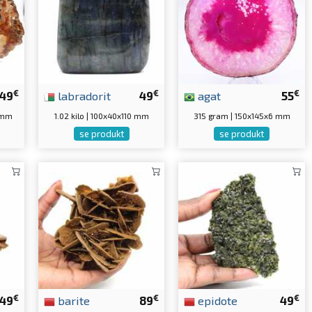
€
€
€
49
labradorit
49
agat
55
 mm
1.02 kilo | 100x40x110 mm
315 gram | 150x145x6 mm
se produkt
se produkt
€
€
€
49
barite
89
epidote
49