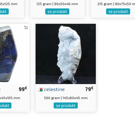
5x45x125 mm
125 gram | 80x50x40 mm
215 gram | 80x75x50
dukt
se produkt
se produkt
€
€
t
99
celestine
79
160x45x105 mm
560 gram | 145x60x45 mm
odukt
se produkt