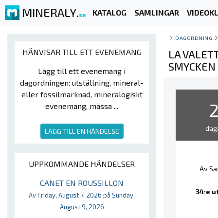
MINERALY.
KATALOG
SAMLINGAR
VIDEOKL
se
DAGORDNING
HÄNVISAR TILL ETT EVENEMANG
LA VALET
SMYCKEN 
Lägg till ett evenemang i
dagordningen: utställning, mineral-
eller fossilmarknad, mineralogiskt
evenemang, mässa ...
dag
LÄGG TILL EN HÄNDELSE
UPPKOMMANDE HÄNDELSER
Av Sa
CANET EN ROUSSILLON
34:e u
Av Friday, August 7, 2026 på Sunday,
August 9, 2026