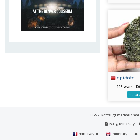
epidote
125 gram | 
se pr
CGV
•
Rättsligt meddelande
Blog Mineraly
•
mineraly.fr
mineraly.co.uk