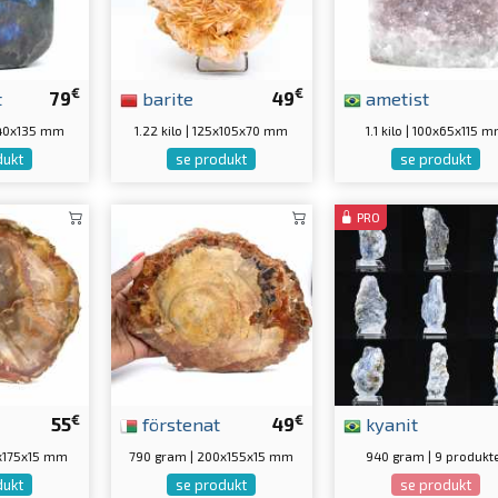
€
€
t
79
barite
49
ametist
0x40x135 mm
1.22 kilo | 125x105x70 mm
1.1 kilo | 100x65x115 
dukt
se produkt
se produkt
PRO
€
€
55
förstenat
49
kyanit
0x175x15 mm
790 gram | 200x155x15 mm
940 gram | 9 produkt
dukt
se produkt
se produkt