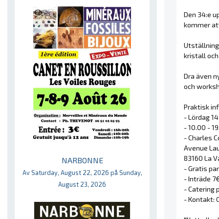
Den 34:e u
kommer att
Utställning
kristall o
Dra även ny
och worksho
Praktisk in
- Lördag 1
- 10.00 - 1
- Charles 
Avenue Lau
83160 La V
NARBONNE
- Gratis pa
Av Saturday, August 22, 2026 på Sunday,
- Inträde 7
August 23, 2026
- Catering 
- Kontakt: 