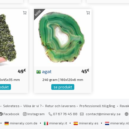
NEW
€
€
49
agat
45
100x45x35 mm
240 gram | 160x120x6 mm
odukt
se produkt
•
Sekretess
•
Vilka är vi ?
•
Retur och leverans
•
Professionell tillgång
• Rava
Facebook
Instagram
07 67 76 45 88
contact@mineraly.se
•
•
•
•
mineraly.com.de
mineraly.it
mineraly.es
mineraly.n