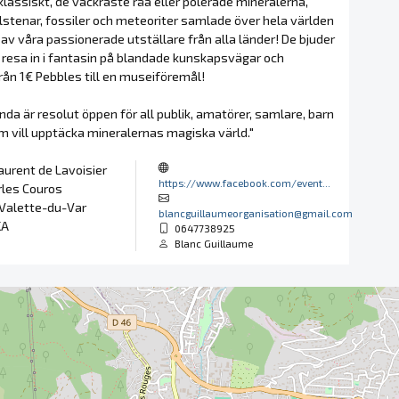
 klassiskt, de vackraste råa eller polerade mineralerna,
lstenar, fossiler och meteoriter samlade över hela världen
 av våra passionerade utställare från alla länder! De bjuder
n resa in i fantasin på blandade kunskapsvägar och
ån 1€ Pebbles till en museiföremål!
a är resolut öppen för all publik, amatörer, samlare, barn
m vill upptäcka mineralernas magiska värld."
urent de Lavoisier
https://www.facebook.com/event...
rles Couros
 Valette-du-Var
blancguillaumeorganisation@gmail.com
KA
0647738925
Blanc Guillaume