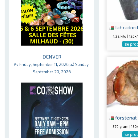
labradori
1.22 kilo | 12
se pro
DENVER
Av Friday, September 11, 2026 på Sunday,
September 20, 2026
förstenat
870 gram | 18
se pro