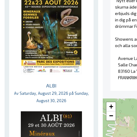
"Nytt eller
skurna äde
erbjuds dig
in dig på e
drömmar Fr
Showens and
och alla so
Avenue La
Salle Cha
83160 La
FRANKRII
ALBI
Av Saturday, August 29, 2026 på Sunday,
August 30, 2026
+
−