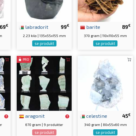
€
€
€
69
labradorit
99
barite
89
mm
2.23 kilo | 135x55x155 mm
370 gram | 110x110x55 mm
se produkt
se produkt
PRO
€
aragonit
celestine
45
er
670 gram | 9 produkter
340 gram | 80x55x60 mm
se produkt
se produkt