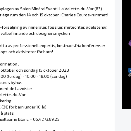
pplagan av Salon MinéralEvent i La Valette-du-Var (83)
 äga rum den 14 och 15 oktober i Charles Couros-rummet!
-försäljning av mineraler, fossiler, meteoriter, ädelstenar,
ch välbefinnande och designersmycken
tta av professionell expertis, kostnadsfria konferenser
ps och aktiviteter för barn!
formation :
4 oktober och söndag 15 oktober 2023
9.00 (lördag) - 10.00 - 18.00 (söndag)
Couros byhus
rent de Lavoisier
alette-du-Var
rkering
€ (3€ för barn under 10 år)
på plats
Guillaume Blanc – 06.47.73.89.25