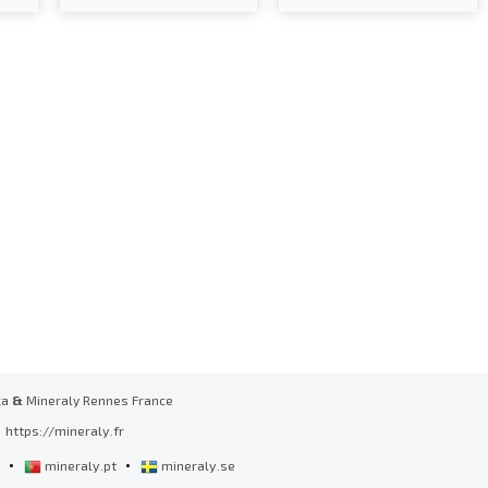
ka
&
Mineraly Rennes France
https://mineraly.fr
•
•
l
mineraly.pt
mineraly.se