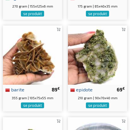
270 gram | 155x125x6 mm
175 gram | 85x40x35 mm
se produkt
se produkt
€
€
barite
89
epidote
69
355 gram | 105x75x55 mm
210 gram | 90x70x40 mm
se produkt
se produkt