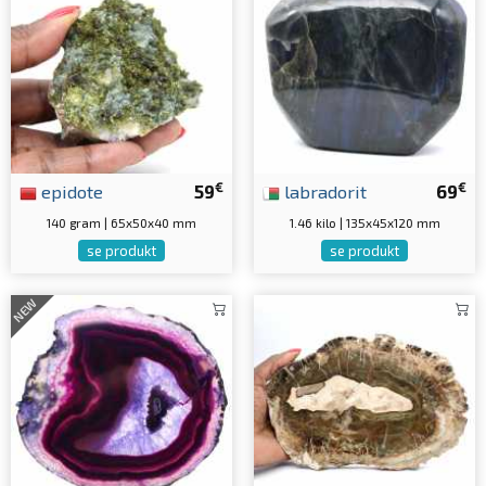
€
€
epidote
59
labradorit
69
140 gram | 65x50x40 mm
1.46 kilo | 135x45x120 mm
se produkt
se produkt
NEW