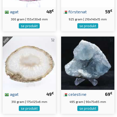
€
€
agat
48
förstenat
59
300 gram | 155x130x6 mm
925 gram | 210x140x15 mm
se produkt
se produkt
NEW
€
€
agat
49
celestine
69
310 gram | 175x125x6 mm
495 gram | 90x75x65 mm
se produkt
se produkt