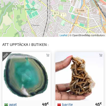
Leaflet
| © OpenStreetMap contributors
ATT UPPTÄCKA I BUTIKEN :
NEW
€
€
agat
49
barite
45