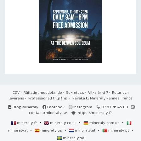
CGV
•
Rättsligt meddelande
•
Sekretess
•
Vilka är vi ?
•
Retur och
leverans
•
Professionell tillgång
• Ravaka
&
Mineraly Rennes France
Blog Mineraly
Facebook
Instagram
07 67 76 45 88
contact@mineraly.se
https://mineraly.fr
•
•
•
mineraly.fr
mineraly.co.uk
mineraly.com.de
•
•
•
•
mineraly.it
mineraly.es
mineraly.nl
mineraly.pt
mineraly.se