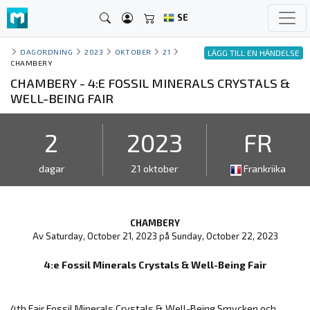
SE
DAGORDNING
2023
OKTOBER
21
LÄGG TILL EN HÄNDELSE
CHAMBERY
CHAMBERY - 4:E FOSSIL MINERALS CRYSTALS &
WELL-BEING FAIR
2
2023
FR
dagar
21 oktober
Frankriika
CHAMBERY
Av Saturday, October 21, 2023 på Sunday, October 22, 2023
4:e Fossil Minerals Crystals & Well-Being Fair
4th Fair Fossil Minerals Crystals & Well-Being Smycken och