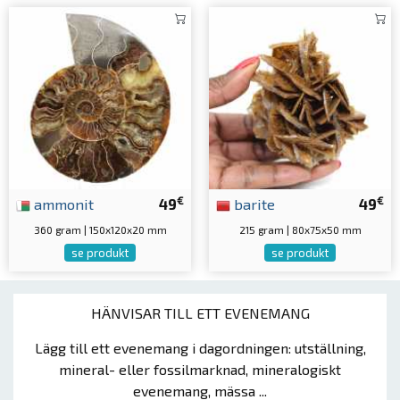
€
€
ammonit
49
barite
49
360 gram | 150x120x20 mm
215 gram | 80x75x50 mm
se produkt
se produkt
HÄNVISAR TILL ETT EVENEMANG
Lägg till ett evenemang i dagordningen: utställning,
mineral- eller fossilmarknad, mineralogiskt
evenemang, mässa ...