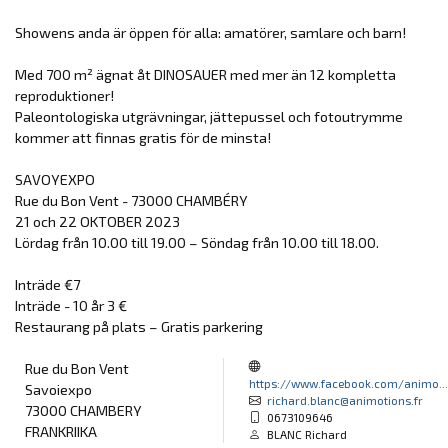
Showens anda är öppen för alla: amatörer, samlare och barn!
Med 700 m² ägnat åt DINOSAUER med mer än 12 kompletta
reproduktioner!
Paleontologiska utgrävningar, jättepussel och fotoutrymme
kommer att finnas gratis för de minsta!
SAVOYEXPO
Rue du Bon Vent - 73000 CHAMBÉRY
21 och 22 OKTOBER 2023
Lördag från 10.00 till 19.00 – Söndag från 10.00 till 18.00.
Inträde €7
Inträde - 10 år 3 €
Restaurang på plats – Gratis parkering
Rue du Bon Vent
https://www.facebook.com/animo...
Savoiexpo
richard.blanc@animotions.fr
73000 CHAMBERY
0673109646
FRANKRIIKA
BLANC Richard