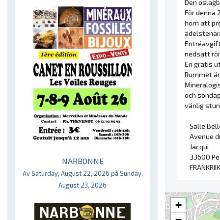
Den oslagba
För denna 2
hörn att pr
ädelstenar
Entréavgift
nedsatt rör
En gratis u
Rummet är l
Mineralogi
och söndag
vänlig stun
Salle Bel
Avenue du
Jacqui
33600 Pe
NARBONNE
FRANKRII
Av Saturday, August 22, 2026 på Sunday,
August 23, 2026
+
−