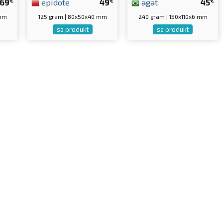
69
epidote
49
agat
45
 mm
125 gram | 80x50x40 mm
240 gram | 150x110x6 mm
se produkt
se produkt