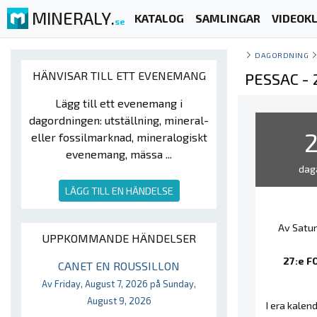
MINERALY.
KATALOG
SAMLINGAR
VIDEOKL
se
DAGORDNING
HÄNVISAR TILL ETT EVENEMANG
PESSAC -
Lägg till ett evenemang i
dagordningen: utställning, mineral-
eller fossilmarknad, mineralogiskt
evenemang, mässa ...
dag
LÄGG TILL EN HÄNDELSE
Av Satur
UPPKOMMANDE HÄNDELSER
27:e F
CANET EN ROUSSILLON
Av Friday, August 7, 2026 på Sunday,
August 9, 2026
I era kalend