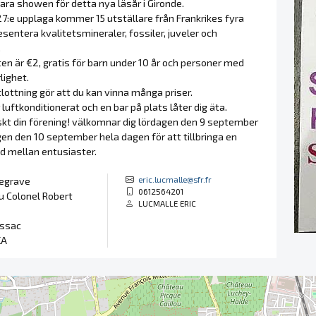
ra showen för detta nya läsår i Gironde.
7:e upplaga kommer 15 utställare från Frankrikes fyra
esentera kvalitetsmineraler, fossiler, juveler och
.
en är €2, gratis för barn under 10 år och personer med
lighet.
tlottning gör att du kan vinna många priser.
uftkonditionerat och en bar på plats låter dig äta.
skt din förening! välkomnar dig lördagen den 9 september
en den 10 september hela dagen för att tillbringa en
d mellan entusiaster.
eric.lucmalle@sfr.fr
legrave
0612564201
 Colonel Robert
LUCMALLE ERIC
ssac
KA