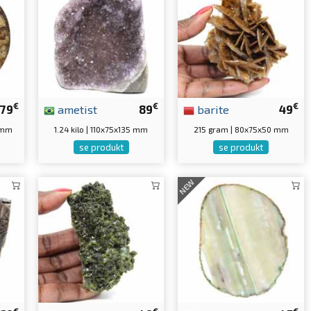
€
€
€
79
ametist
89
barite
49
 mm
1.24 kilo | 110x75x135 mm
215 gram | 80x75x50 mm
se produkt
se produkt
NEW
€
€
€