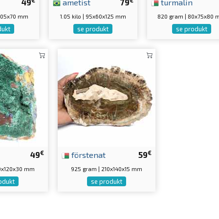
49
ametist
79
turmalin
5x105x70 mm
1.05 kilo | 95x60x125 mm
820 gram | 80x75x80
dukt
se produkt
se produkt
€
€
49
förstenat
59
10x120x30 mm
925 gram | 210x140x15 mm
odukt
se produkt