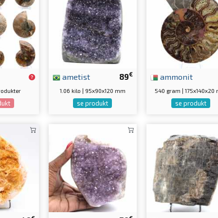
€
ametist
89
ammonit
produkter
1.06 kilo | 95x90x120 mm
540 gram | 175x140x20
dukt
se produkt
se produkt
€
€