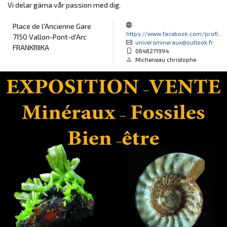
Vi delar gärna vår passion med dig.
Place de l'Ancienne Gare
https://www.facebook.com/profi...
7150 Vallon-Pont-d'Arc
universmineraux@outlook.fr
FRANKRIIKA
0648271994
Micheneau christophe