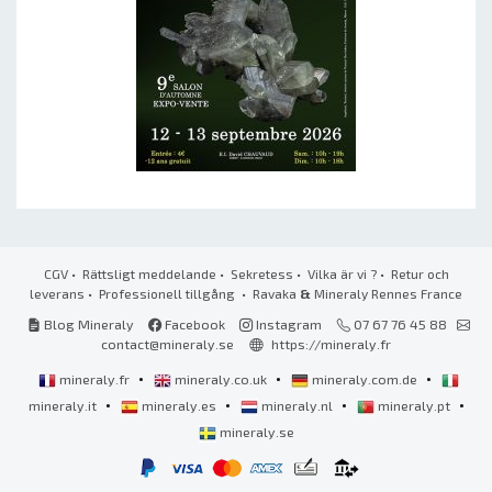
CGV
•
Rättsligt meddelande
•
Sekretess
•
Vilka är vi ?
•
Retur och
leverans
•
Professionell tillgång
• Ravaka
&
Mineraly Rennes France
Blog Mineraly
Facebook
Instagram
07 67 76 45 88
contact@mineraly.se
https://mineraly.fr
•
•
•
mineraly.fr
mineraly.co.uk
mineraly.com.de
•
•
•
•
mineraly.it
mineraly.es
mineraly.nl
mineraly.pt
mineraly.se