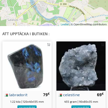
Leaflet
| © OpenStreetMap contributors
ATT UPPTÄCKA I BUTIKEN :
€
€
labradorit
79
celestine
69
1.22 kilo | 120x40x135 mm
455 gram | 90x80x35 mm
se produkt
se produkt