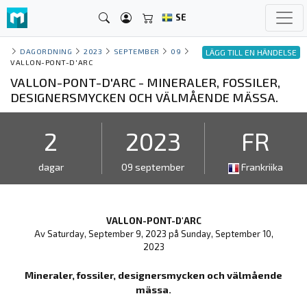
SE
DAGORDNING
2023
SEPTEMBER
09
LÄGG TILL EN HÄNDELSE
VALLON-PONT-D'ARC
VALLON-PONT-D'ARC - MINERALER, FOSSILER,
DESIGNERSMYCKEN OCH VÄLMÅENDE MÄSSA.
2
2023
FR
dagar
09 september
Frankriika
VALLON-PONT-D'ARC
Av Saturday, September 9, 2023 på Sunday, September 10,
2023
Mineraler, fossiler, designersmycken och välmående
mässa.