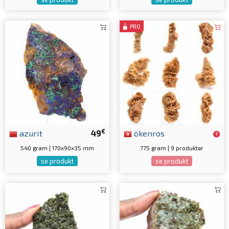
PRO
€
azurit
49
ökenros
540 gram | 170x90x35 mm
775 gram | 9 produkter
se produkt
se produkt