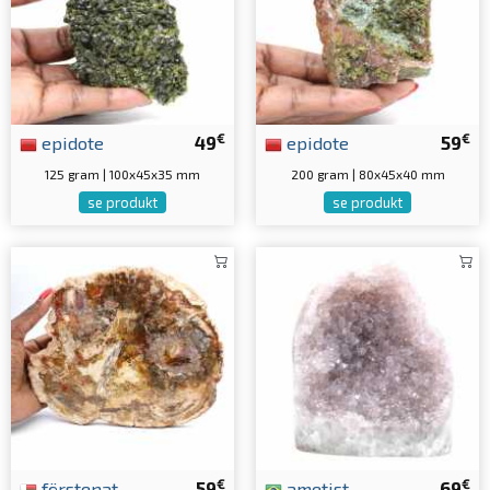
€
€
epidote
49
epidote
59
125 gram | 100x45x35 mm
200 gram | 80x45x40 mm
se produkt
se produkt
€
€
förstenat
59
ametist
69