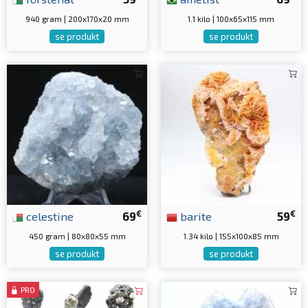
940 gram | 200x170x20 mm
1.1 kilo | 100x65x115 mm
se produkt
se produkt
€
€
celestine
69
barite
59
450 gram | 80x80x55 mm
1.34 kilo | 155x100x85 mm
se produkt
se produkt
PRO