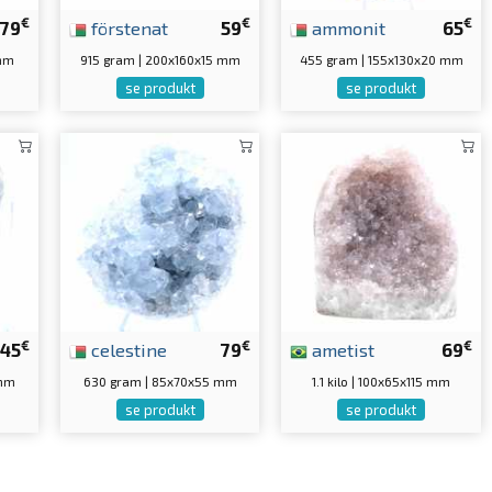
€
€
€
79
förstenat
59
ammonit
65
 mm
915 gram | 200x160x15 mm
455 gram | 155x130x20 mm
se produkt
se produkt
€
€
€
45
celestine
79
ametist
69
 mm
630 gram | 85x70x55 mm
1.1 kilo | 100x65x115 mm
se produkt
se produkt