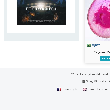
agat
315 gram | 
se pr
CGV
•
Rättsligt meddelande
Blog Mineraly
•
mineraly.fr
mineraly.co.uk