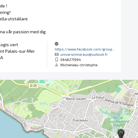
de !
ering!
lla utställare
rna vår passion med dig.
logis vert
https://www.facebook.com/group...
nt Palais-sur-Mer
universmineraux@outlook.fr
KA
0648271994
Micheneau christophe