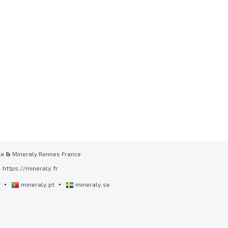
ka
&
Mineraly Rennes France
https://mineraly.fr
•
•
l
mineraly.pt
mineraly.se