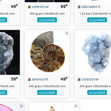
€
€
49
celestine
69
labradorit
0x65x45 mm
455 gram | 90x80x35 mm
1.22 kilo | 120x40x135
dukt
se produkt
se produkt
€
€
59
ammonit
49
celestine
0x70x45 mm
345 gram | 155x125x20 mm
355 gram | 85x55x60
dukt
se produkt
se produkt