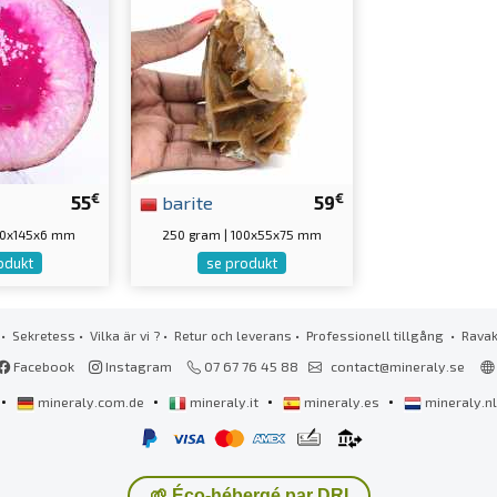
€
€
55
barite
59
150x145x6 mm
250 gram | 100x55x75 mm
odukt
se produkt
•
Sekretess
•
Vilka är vi ?
•
Retur och leverans
•
Professionell tillgång
• Rava
Facebook
Instagram
07 67 76 45 88
contact@mineraly.se
•
•
•
•
mineraly.com.de
mineraly.it
mineraly.es
mineraly.n
🌱 Éco-hébergé par DRI