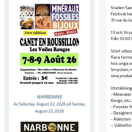
Staden Sai
Festival ha
31 rue du l
13 och 14 j
från 10.00 t
Stort utbud
flera forme
hos unga o
Smycken, n
sina produk
Utställning
- Mineraler
NARBONNE
Kongo, etc..
Av Saturday, August 22, 2026 på Sunday,
- Fossiler 
August 23, 2026
- Designer
- Ädelsten
– Välbefin