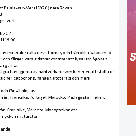
nt Palais-sur-Mer (17420) nära Royan
ll
ogis vert
uli 2024
ill 19.00.
 av mineraler i alla dess former, och från olika källor, med
r och färger, vars gnistrar kommer att lysa upp ögonen
ch gamla.
ågra handgjorda av hantverkare som kommer att ställa ut
tioner, cabochons, hängen, litoterapi och mer!!
 och försäljning av:
 från: Frankrike, Portugal, Marocko, Madagaskar, Indien,
.
från: Frankrike, Marocko, Madagaskar, etc...
smycken i natursten.
nande