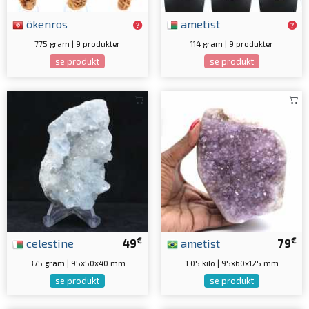
ökenros
ametist
775 gram | 9 produkter
114 gram | 9 produkter
se produkt
se produkt
€
€
celestine
49
ametist
79
375 gram | 95x50x40 mm
1.05 kilo | 95x60x125 mm
se produkt
se produkt