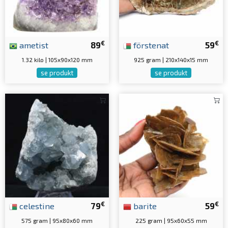
€
€
ametist
89
förstenat
59
1.32 kilo | 105x90x120 mm
925 gram | 210x140x15 mm
se produkt
se produkt
€
€
celestine
79
barite
59
575 gram | 95x80x60 mm
225 gram | 95x60x55 mm