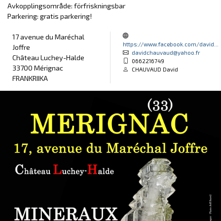
Avkopplingsområde: förfriskningsbar
Parkering: gratis parkering!
17 avenue du Maréchal
https://www.facebook.com/david...
Joffre
davidchauvaud@yahoo.fr
Château Luchey-Halde
0662216749
33700 Mérignac
CHAUVAUD David
FRANKRIIKA