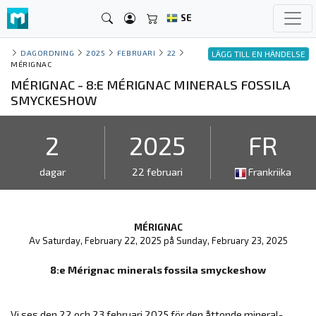
SE
DAGORDNING
2025
FEBRUARI
22
LÄGG TILL EN HÄNDELSE
MÉRIGNAC
MÉRIGNAC - 8:E MÉRIGNAC MINERALS FOSSILA
SMYCKESHOW
2
2025
FR
dagar
22 februari
Frankriika
MÉRIGNAC
Av Saturday, February 22, 2025 på Sunday, February 23, 2025
8:e Mérignac minerals fossila smyckeshow
Vi ses den 22 och 23 februari 2025 för den åttonde mineral-,