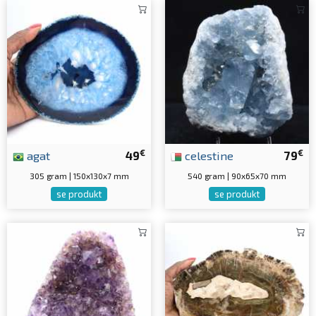
€
€
agat
49
celestine
79
305 gram | 150x130x7 mm
540 gram | 90x65x70 mm
se produkt
se produkt