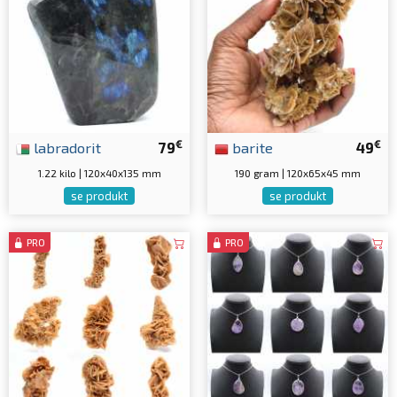
€
€
labradorit
79
barite
49
1.22 kilo | 120x40x135 mm
190 gram | 120x65x45 mm
se produkt
se produkt
PRO
PRO