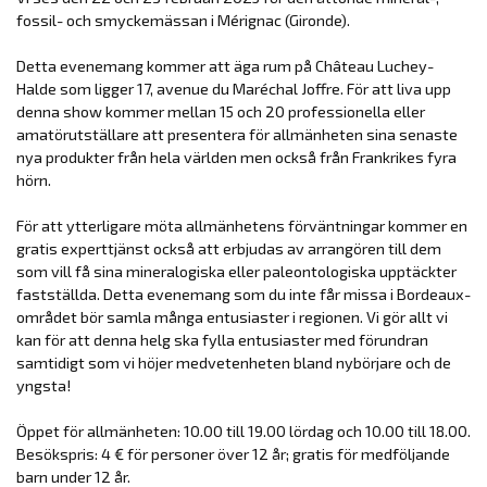
fossil- och smyckemässan i Mérignac (Gironde).
Detta evenemang kommer att äga rum på Château Luchey-
Halde som ligger 17, avenue du Maréchal Joffre. För att liva upp
denna show kommer mellan 15 och 20 professionella eller
amatörutställare att presentera för allmänheten sina senaste
nya produkter från hela världen men också från Frankrikes fyra
hörn.
För att ytterligare möta allmänhetens förväntningar kommer en
gratis experttjänst också att erbjudas av arrangören till dem
som vill få sina mineralogiska eller paleontologiska upptäckter
fastställda. Detta evenemang som du inte får missa i Bordeaux-
området bör samla många entusiaster i regionen. Vi gör allt vi
kan för att denna helg ska fylla entusiaster med förundran
samtidigt som vi höjer medvetenheten bland nybörjare och de
yngsta!
Öppet för allmänheten: 10.00 till 19.00 lördag och 10.00 till 18.00.
Besökspris: 4 € för personer över 12 år; gratis för medföljande
barn under 12 år.