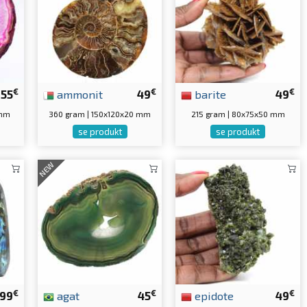
€
€
€
55
ammonit
49
barite
49
 mm
360 gram | 150x120x20 mm
215 gram | 80x75x50 mm
se produkt
se produkt
NEW
€
€
€
99
agat
45
epidote
49