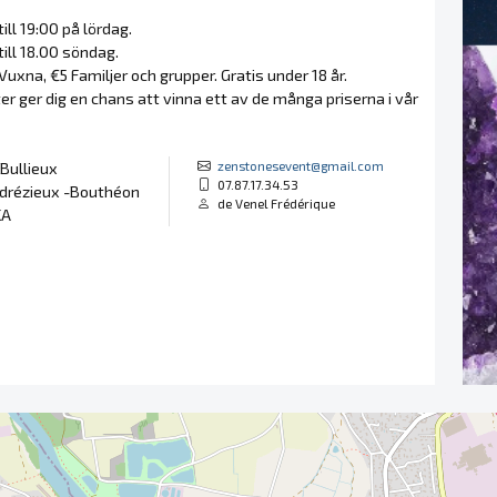
till 19:00 på lördag.
till 18.00 söndag.
Vuxna, €5 Familjer och grupper. Gratis under 18 år.
ter ger dig en chans att vinna ett av de många priserna i vår
zenstonesevent@gmail.com
 Bullieux
07.87.17.34.53
drézieux -Bouthéon
de Venel Frédérique
KA