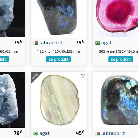
€
€
79
labradorit
79
agat
0x60x65 mm
1.22 kilo | 120x40x135 mm
305 gram | 150x145x6
dukt
se produkt
se produkt
NEW
€
€
79
agat
45
labradorit