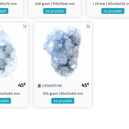
0x65x70 mm
240 gram | 150x110x6 mm
1.29 kilo | 105x45x125
dukt
se produkt
se produkt
€
€
45
celestine
45
80x55x60 mm
355 gram | 85x55x60 mm
odukt
se produkt