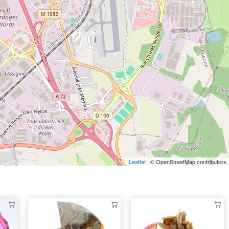
Leaflet
| © OpenStreetMap contributors