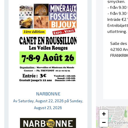
smycken.
- från 9:30 
- från 9.30 
Inträde €2 
Entrébiljet
utlottning.
Salle des
42160 An
FRANKRII
NARBONNE
Av Saturday, August 22, 2026 på Sunday,
August 23, 2026
+
−