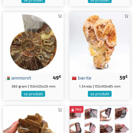
se produkt
se produkt
€
€
ammonit
49
barite
59
360 gram | 150x120x20 mm
1.34 kilo | 155x100x85 mm
se produkt
se produkt
PRO