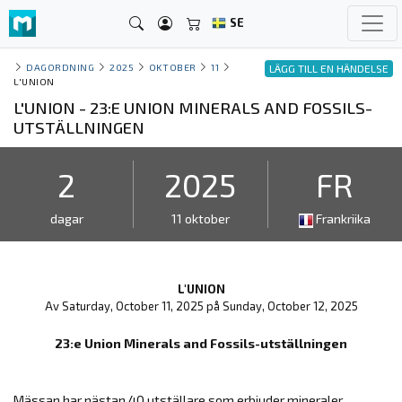
SE
DAGORDNING
2025
OKTOBER
11
LÄGG TILL EN HÄNDELSE
L'UNION
L'UNION - 23:E UNION MINERALS AND FOSSILS-
UTSTÄLLNINGEN
2
2025
FR
dagar
11 oktober
Frankriika
L'UNION
Av Saturday, October 11, 2025 på Sunday, October 12, 2025
23:e Union Minerals and Fossils-utställningen
Mässan har nästan 40 utställare som erbjuder mineraler,