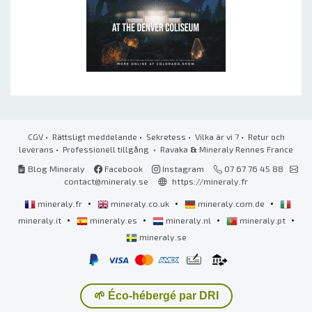
CGV
•
Rättsligt meddelande
•
Sekretess
•
Vilka är vi ?
•
Retur och
leverans
•
Professionell tillgång
• Ravaka
&
Mineraly Rennes France
Blog Mineraly
Facebook
Instagram
07 67 76 45 88
contact@mineraly.se
https://mineraly.fr
•
•
•
mineraly.fr
mineraly.co.uk
mineraly.com.de
•
•
•
•
mineraly.it
mineraly.es
mineraly.nl
mineraly.pt
mineraly.se
🌱 Éco-hébergé par DRI