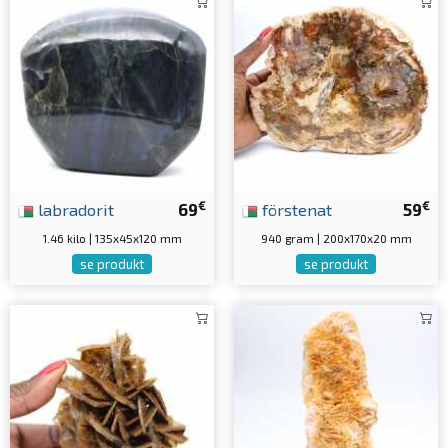
€
€
labradorit
69
förstenat
59
1.46 kilo | 135x45x120 mm
940 gram | 200x170x20 mm
se produkt
se produkt