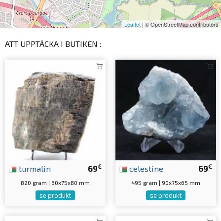
Leaflet
| © OpenStreetMap contributors
ATT UPPTÄCKA I BUTIKEN :
€
€
turmalin
69
celestine
69
820 gram | 80x75x80 mm
495 gram | 90x75x65 mm
se produkt
se produkt