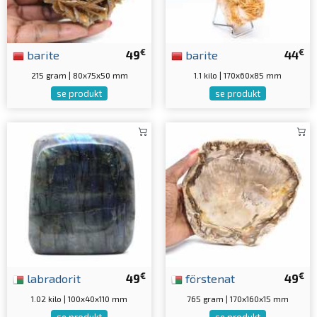
€
€
barite
49
barite
44
215 gram | 80x75x50 mm
1.1 kilo | 170x60x85 mm
se produkt
se produkt
€
€
labradorit
49
förstenat
49
1.02 kilo | 100x40x110 mm
765 gram | 170x160x15 mm