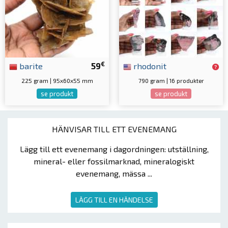
€
barite
59
rhodonit
225 gram | 95x60x55 mm
790 gram | 16 produkter
se produkt
se produkt
HÄNVISAR TILL ETT EVENEMANG
Lägg till ett evenemang i dagordningen: utställning,
mineral- eller fossilmarknad, mineralogiskt
evenemang, mässa ...
LÄGG TILL EN HÄNDELSE