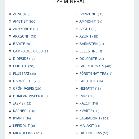
TYP MINERAL
»
»
AGAT
AMAZONIT
(125)
(35)
»
»
AMETIST
AMMONIT
(100)
(64)
»
»
ANHYDRITE
APATIT
(15)
(15)
»
»
ARAGONIT
AZURIT
(13)
(58)
»
»
BARITE
BÄRNSTEN
(41)
(21)
»
»
CAMPO DEL CIELO
CELESTINE
(23)
(19)
»
»
DIOPSIDE
DOLOMITE
(12)
(23)
»
»
EPIDOTE
FADEN KVARTS
(20)
(40)
»
»
FLUSSPAT
FÖRSTENAT TRÄ
(25)
(12)
»
»
GARNIÈRITE
GOETHITE
(23)
(26)
»
»
GRÖN JASPIS
HEMATIT
(20)
(18)
»
»
HUMLAN JASPER
JADE
(80)
(20)
»
»
JASPIS
KALCIT
(172)
(116)
»
»
KARNEOL
KVARTS
(56)
(171)
»
»
KYANIT
LABRADORIT
(14)
(202)
»
»
LEPIDOLIT
MALAKIT
(10)
(13)
»
»
MICROCLINE
ORTHOCERAS
(301)
(55)