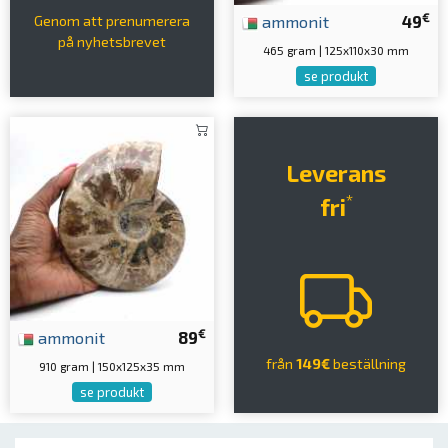
€
ammonit
49
Genom att prenumerera
på nyhetsbrevet
465 gram | 125x110x30 mm
se produkt
Leverans
*
fri
€
ammonit
89
från
149€
beställning
910 gram | 150x125x35 mm
se produkt