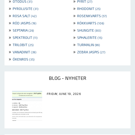
»
»
OTODUS
PYRIT
(31)
(27)
»
»
PYROLUSITE
RHODONIT
(31)
(25)
»
»
ROSA SALT
ROSENKVARTS
(42)
(57)
»
»
RÖD JASPIS
RÖKKVARTS
(19)
(106)
»
»
SEPTARIA
SHUNGITE
(26)
(80)
»
»
SPEKTROLIT
SPHALERITE
(11)
(15)
»
»
TRILOBIT
TURMALIN
(25)
(99)
»
»
VANADINIT
ZEBRA JASPIS
(39)
(27)
»
ÖKENROS
(35)
BLOG - NYHETER
FRIDAY, JUNE 19, 2026