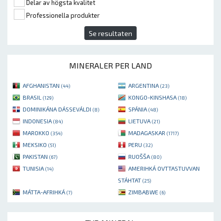
Delar av högsta kvalitet
Professionella produkter
Se resultaten
MINERALER PER LAND
AFGHANISTAN
ARGENTINA
(44)
(23)
BRASIL
KONGO-KINSHASA
(129)
(18)
DOMINIKÁNA DÁSSEVÁLDI
SPÁNIA
(8)
(48)
INDONESIA
LIETUVA
(84)
(21)
MAROKKO
MADAGASKAR
(354)
(1717)
MEKSIKO
PERU
(51)
(32)
PAKISTAN
RUOŠŠA
(67)
(80)
TUNISIA
AMERIHKÁ OVTTASTUVVAN
(14)
STÁHTAT
(25)
MÁTTA-AFRIHKÁ
ZIMBABWE
(7)
(6)