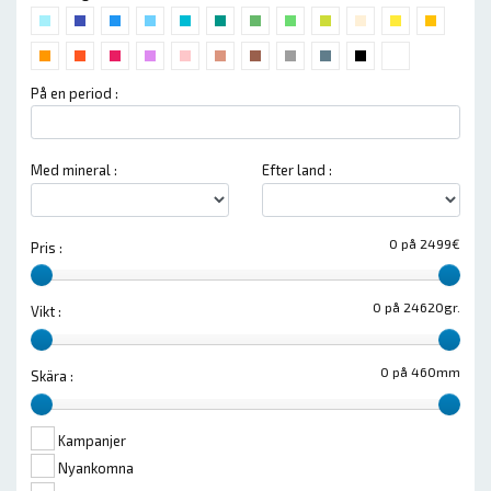
På en period :
Med mineral :
Efter land :
0 på 2499€
Pris :
0 på 24620gr.
Vikt :
0 på 460mm
Skära :
Kampanjer
Nyankomna