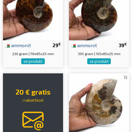
€
€
ammonit
29
ammonit
39
230 gram | 110x85x25 mm
305 gram | 105x85x25 mm
se produkt
se produkt
20 € gratis
i rabattkod