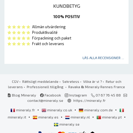
KUNDBETYG
100% POSITIV
Allmän utvärdering
Produktkvalité
Förpackning och paket
Frakt och leverans
LÄS ALLA RECENSIONER ...
CGV
•
Rättsligt meddelande
•
Sekretess
•
Vilka är vi ?
•
Retur och
leverans
•
Professionell tillgång
• Ravaka
&
Mineraly Rennes France
Blog Mineraly
Facebook
Instagram
07 67 76 45 88
contact@mineraly.se
https://mineraly.fr
•
•
•
mineraly.fr
mineraly.co.uk
mineraly.com.de
•
•
•
•
mineraly.it
mineraly.es
mineraly.nl
mineraly.pt
mineraly.se