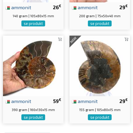
€
€
ammonit
26
ammonit
29
140 gram | 105x80x15 mm
200 gram | 75x50x40 mm
se produkt
se produkt
NEW
€
€
ammonit
59
ammonit
29
390 gram | 160x130x15 mm
155 gram | 105x80x15 mm
se produkt
se produkt