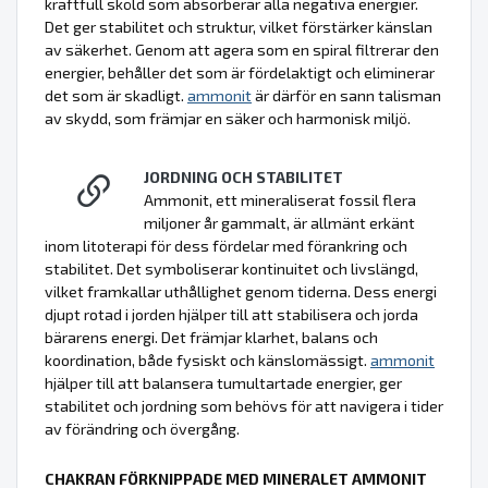
kraftfull sköld som absorberar alla negativa energier.
Det ger stabilitet och struktur, vilket förstärker känslan
av säkerhet. Genom att agera som en spiral filtrerar den
energier, behåller det som är fördelaktigt och eliminerar
det som är skadligt.
ammonit
är därför en sann talisman
av skydd, som främjar en säker och harmonisk miljö.
JORDNING OCH STABILITET
Ammonit, ett mineraliserat fossil flera
miljoner år gammalt, är allmänt erkänt
inom litoterapi för dess fördelar med förankring och
stabilitet. Det symboliserar kontinuitet och livslängd,
vilket framkallar uthållighet genom tiderna. Dess energi
djupt rotad i jorden hjälper till att stabilisera och jorda
bärarens energi. Det främjar klarhet, balans och
koordination, både fysiskt och känslomässigt.
ammonit
hjälper till att balansera tumultartade energier, ger
stabilitet och jordning som behövs för att navigera i tider
av förändring och övergång.
CHAKRAN FÖRKNIPPADE MED MINERALET AMMONIT