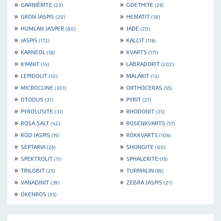
»
»
GARNIÈRITE
GOETHITE
(23)
(26)
»
»
GRÖN JASPIS
HEMATIT
(20)
(18)
»
»
HUMLAN JASPER
JADE
(80)
(20)
»
»
JASPIS
KALCIT
(172)
(116)
»
»
KARNEOL
KVARTS
(56)
(171)
»
»
KYANIT
LABRADORIT
(14)
(202)
»
»
LEPIDOLIT
MALAKIT
(10)
(13)
»
»
MICROCLINE
ORTHOCERAS
(301)
(55)
»
»
OTODUS
PYRIT
(31)
(27)
»
»
PYROLUSITE
RHODONIT
(31)
(25)
»
»
ROSA SALT
ROSENKVARTS
(42)
(57)
»
»
RÖD JASPIS
RÖKKVARTS
(19)
(106)
»
»
SEPTARIA
SHUNGITE
(26)
(80)
»
»
SPEKTROLIT
SPHALERITE
(11)
(15)
»
»
TRILOBIT
TURMALIN
(25)
(99)
»
»
VANADINIT
ZEBRA JASPIS
(39)
(27)
»
ÖKENROS
(35)