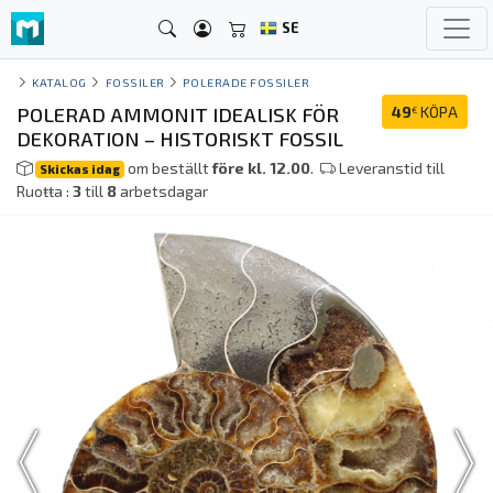
SE
KATALOG
FOSSILER
POLERADE FOSSILER
POLERAD AMMONIT IDEALISK FÖR
49
KÖPA
€
DEKORATION – HISTORISKT FOSSIL
om beställt
före kl. 12.00
.
Leveranstid till
Skickas idag
Ruoŧŧa :
3
till
8
arbetsdagar