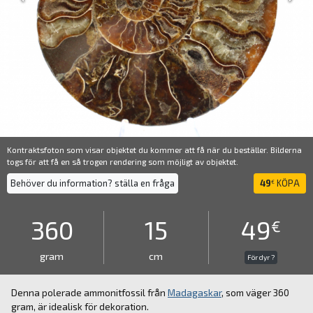
Kontraktsfoton som visar objektet du kommer att få när du beställer. Bilderna
togs för att få en så trogen rendering som möjligt av objektet.
Behöver du information? ställa en fråga
49
KÖPA
€
360
15
49
€
gram
cm
För dyr ?
Denna polerade ammonitfossil från
Madagaskar
, som väger 360
gram, är idealisk för dekoration.