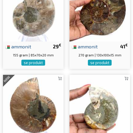
€
€
ammonit
29
ammonit
41
155 gram | 85x70x20 mm
270 gram | 130x100x15 mm
se produkt
se produkt
NEW