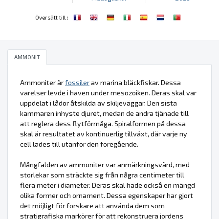
:
Översätt till
AMMONIT
Ammoniter är
fossiler
av marina bläckfiskar. Dessa
varelser levde i haven under mesozoiken. Deras skal var
uppdelat i lådor åtskilda av skiljeväggar. Den sista
kammaren inhyste djuret, medan de andra tjänade till
att reglera dess flytförmåga. Spiralformen på dessa
skal är resultatet av kontinuerlig tillväxt, där varje ny
cell lades till utanför den föregående.
Mångfalden av ammoniter var anmärkningsvärd, med
storlekar som sträckte sig från några centimeter till
flera meter i diameter. Deras skal hade också en mängd
olika former och ornament. Dessa egenskaper har gjort
det möjligt för forskare att använda dem som
stratigrafiska markörer för att rekonstruera jordens