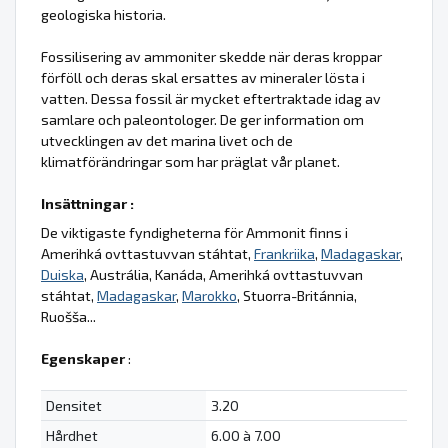
geologiska historia.
Fossilisering av ammoniter skedde när deras kroppar
förföll och deras skal ersattes av mineraler lösta i
vatten. Dessa fossil är mycket eftertraktade idag av
samlare och paleontologer. De ger information om
utvecklingen av det marina livet och de
klimatförändringar som har präglat vår planet.
Insättningar :
De viktigaste fyndigheterna för Ammonit finns i
Amerihká ovttastuvvan stáhtat,
Frankriika
,
Madagaskar
,
Duiska
, Austrália, Kanáda, Amerihká ovttastuvvan
stáhtat,
Madagaskar
,
Marokko
, Stuorra-Británnia,
Ruošša...
Egenskaper
:
Densitet
3.20
Hårdhet
6.00 à 7.00