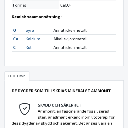
Formel
CaCO
3
Kemisk sammansättning
:
O
Syre
Annat icke-metall
Ca
Kalcium
Alkalisk jordmetall
C
Kol
Annat icke-metall
LITOTERAPI
DE DYGDER SOM TILLSKRIVS MINERALET AMMONIT
SKYDD OCH SÄKERHET
Ammonit, en fascinerande fossiliserad
sten, är allmänt erkänd inom litoterapi för
dess dygder av skydd och säkerhet. Det anses vara en