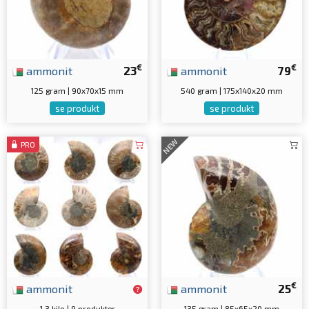
€
€
ammonit
23
ammonit
79
125 gram | 90x70x15 mm
540 gram | 175x140x20 mm
se produkt
se produkt
NEW
PRO
€
ammonit
ammonit
25
1.3 kilo | 9 produkter
135 gram | 85x65x20 mm