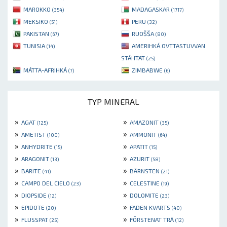
MAROKKO
MADAGASKAR
(354)
(1717)
MEKSIKO
PERU
(51)
(32)
PAKISTAN
RUOŠŠA
(67)
(80)
TUNISIA
AMERIHKÁ OVTTASTUVVAN
(14)
STÁHTAT
(25)
MÁTTA-AFRIHKÁ
ZIMBABWE
(7)
(6)
TYP MINERAL
»
»
AGAT
AMAZONIT
(125)
(35)
»
»
AMETIST
AMMONIT
(100)
(64)
»
»
ANHYDRITE
APATIT
(15)
(15)
»
»
ARAGONIT
AZURIT
(13)
(58)
»
»
BARITE
BÄRNSTEN
(41)
(21)
»
»
CAMPO DEL CIELO
CELESTINE
(23)
(19)
»
»
DIOPSIDE
DOLOMITE
(12)
(23)
»
»
EPIDOTE
FADEN KVARTS
(20)
(40)
»
»
FLUSSPAT
FÖRSTENAT TRÄ
(25)
(12)