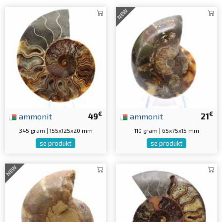
NEW
€
€
ammonit
49
ammonit
21
345 gram | 155x125x20 mm
110 gram | 65x75x15 mm
se produkt
se produkt
NEW