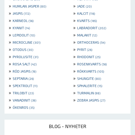
»
»
HUMLAN JASPER
JADE
(80)
(20)
»
»
JASPIS
KALCIT
(172)
(116)
»
»
KARNEOL
KVARTS
(56)
(165)
»
»
KYANIT
LABRADORIT
(14)
(202)
»
»
LEPIDOLIT
MALAKIT
(10)
(12)
»
»
MICROCLINE
ORTHOCERAS
(301)
(54)
»
»
OTODUS
PYRIT
(30)
(26)
»
»
PYROLUSITE
RHODONIT
(31)
(25)
»
»
ROSA SALT
ROSENKVARTS
(42)
(56)
»
»
RÖD JASPIS
RÖKKVARTS
(19)
(105)
»
»
SEPTARIA
SHUNGITE
(26)
(80)
»
»
SPEKTROLIT
SPHALERITE
(11)
(15)
»
»
TRILOBIT
TURMALIN
(23)
(98)
»
»
VANADINIT
ZEBRA JASPIS
(39)
(27)
»
ÖKENROS
(35)
BLOG - NYHETER