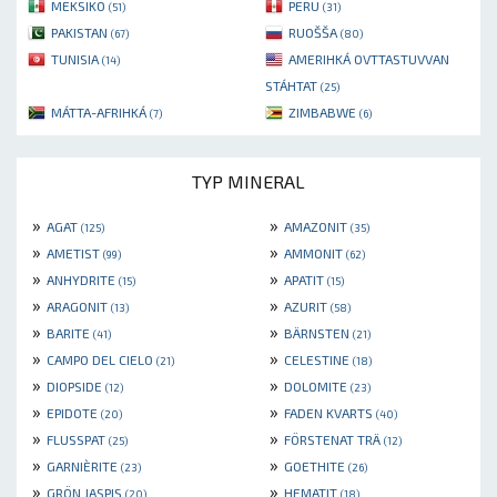
MEKSIKO
PERU
(51)
(31)
PAKISTAN
RUOŠŠA
(67)
(80)
TUNISIA
AMERIHKÁ OVTTASTUVVAN
(14)
STÁHTAT
(25)
MÁTTA-AFRIHKÁ
ZIMBABWE
(7)
(6)
TYP MINERAL
»
»
AGAT
AMAZONIT
(125)
(35)
»
»
AMETIST
AMMONIT
(99)
(62)
»
»
ANHYDRITE
APATIT
(15)
(15)
»
»
ARAGONIT
AZURIT
(13)
(58)
»
»
BARITE
BÄRNSTEN
(41)
(21)
»
»
CAMPO DEL CIELO
CELESTINE
(21)
(18)
»
»
DIOPSIDE
DOLOMITE
(12)
(23)
»
»
EPIDOTE
FADEN KVARTS
(20)
(40)
»
»
FLUSSPAT
FÖRSTENAT TRÄ
(25)
(12)
»
»
GARNIÈRITE
GOETHITE
(23)
(26)
»
»
GRÖN JASPIS
HEMATIT
(20)
(18)