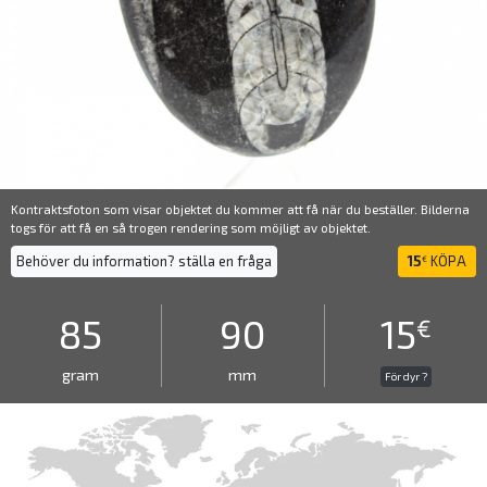
Kontraktsfoton som visar objektet du kommer att få när du beställer. Bilderna
togs för att få en så trogen rendering som möjligt av objektet.
Behöver du information? ställa en fråga
15
KÖPA
€
85
90
15
€
gram
mm
För dyr ?