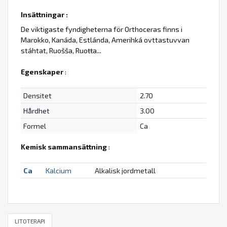
Insättningar :
De viktigaste fyndigheterna för Orthoceras finns i
Marokko, Kanáda, Estlánda, Amerihká ovttastuvvan
stáhtat, Ruošša, Ruoŧŧa...
Egenskaper
:
Densitet
2.70
Hårdhet
3.00
Formel
Ca
Kemisk sammansättning
:
Ca
Kalcium
Alkalisk jordmetall
LITOTERAPI