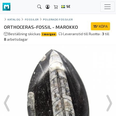
SE
KATALOG
FOSSILER
POLERADE FOSSILER
ORTHOCERAS-FOSSIL - MAROKKO
15
KÖPA
€
Beställning skickas
.
Leveranstid till Ruoŧŧa :
3
till
i morgon
8
arbetsdagar