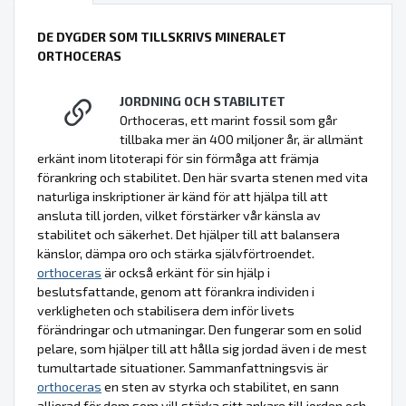
DE DYGDER SOM TILLSKRIVS MINERALET
ORTHOCERAS
JORDNING OCH STABILITET
Orthoceras, ett marint fossil som går
tillbaka mer än 400 miljoner år, är allmänt
erkänt inom litoterapi för sin förmåga att främja
förankring och stabilitet. Den här svarta stenen med vita
naturliga inskriptioner är känd för att hjälpa till att
ansluta till jorden, vilket förstärker vår känsla av
stabilitet och säkerhet. Det hjälper till att balansera
känslor, dämpa oro och stärka självförtroendet.
orthoceras
är också erkänt för sin hjälp i
beslutsfattande, genom att förankra individen i
verkligheten och stabilisera dem inför livets
förändringar och utmaningar. Den fungerar som en solid
pelare, som hjälper till att hålla sig jordad även i de mest
tumultartade situationer. Sammanfattningsvis är
orthoceras
en sten av styrka och stabilitet, en sann
allierad för dem som vill stärka sitt ankare till jorden och