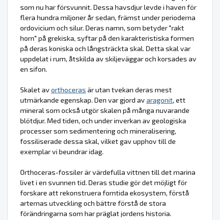
som nu har försvunnit. Dessa havsdjur levde i haven för
flera hundra miljoner år sedan, främst under perioderna
ordovicium och silur. Deras namn, som betyder "rakt
horn" på grekiska, syftar på den karakteristiska formen
på deras koniska och långsträckta skal. Detta skal var
uppdelat i rum, åtskilda av skiljeväggar och korsades av
en sifon.
Skalet av
orthoceras
är utan tvekan deras mest
utmärkande egenskap. Den var gjord av
aragonit
, ett
mineral som också utgör skalen på många nuvarande
blötdjur. Med tiden, och under inverkan av geologiska
processer som sedimentering och mineralisering,
fossiliserade dessa skal, vilket gav upphov till de
exemplar vi beundrar idag.
Orthoceras-fossiler är värdefulla vittnen till det marina
livet i en svunnen tid. Deras studie gör det möjligt för
forskare att rekonstruera forntida ekosystem, förstå
arternas utveckling och bättre förstå de stora
förändringarna som har präglat jordens historia.