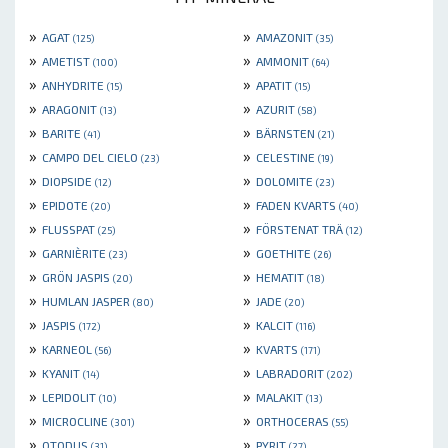
»
»
AGAT
AMAZONIT
(125)
(35)
»
»
AMETIST
AMMONIT
(100)
(64)
»
»
ANHYDRITE
APATIT
(15)
(15)
»
»
ARAGONIT
AZURIT
(13)
(58)
»
»
BARITE
BÄRNSTEN
(41)
(21)
»
»
CAMPO DEL CIELO
CELESTINE
(23)
(19)
»
»
DIOPSIDE
DOLOMITE
(12)
(23)
»
»
EPIDOTE
FADEN KVARTS
(20)
(40)
»
»
FLUSSPAT
FÖRSTENAT TRÄ
(25)
(12)
»
»
GARNIÈRITE
GOETHITE
(23)
(26)
»
»
GRÖN JASPIS
HEMATIT
(20)
(18)
»
»
HUMLAN JASPER
JADE
(80)
(20)
»
»
JASPIS
KALCIT
(172)
(116)
»
»
KARNEOL
KVARTS
(56)
(171)
»
»
KYANIT
LABRADORIT
(14)
(202)
»
»
LEPIDOLIT
MALAKIT
(10)
(13)
»
»
MICROCLINE
ORTHOCERAS
(301)
(55)
»
»
OTODUS
PYRIT
(31)
(27)