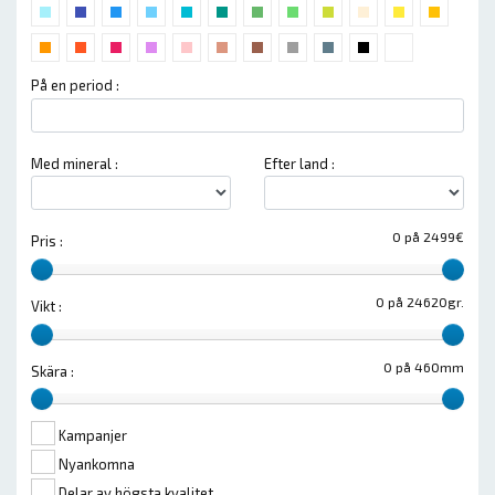
På en period :
Med mineral :
Efter land :
0 på 2499€
Pris :
0 på 24620gr.
Vikt :
0 på 460mm
Skära :
Kampanjer
Nyankomna
Delar av högsta kvalitet