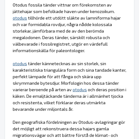
Otodus fossila tänder vittnar om förekomsten av
jättehajar som befolkade haven under kenozoikum.
otodus
tillhörde ett utdött släkte av lamniforma hajar
och var formidabla rovdjur, några nådde kolossala
storlekar, jämförbara med de av den berömda
megalodonen. Deras tänder, särskilt robusta och
välbevarade i fossilregistret, utgör en värdefull
informationskälla för paleontologer.
otodus
tänder kännetecknas av sin storlek, sin
karakteristiska triangulära form och sina tandade kanter,
perfekt lämpade för att fånga och skära upp
skrymmande bytesdjur. Morfologin hos dessa tänder
varierar beroende på arten av
otodus
och deras position i
käken. De emaljtäckande tänderna är i allmänhet tjocka
och resistenta, vilket förklarar deras utmärkta
bevarande under miljontals år.
Den geografiska fördelningen av Otodus-avlagringar gör
det möjligt att rekonstruera dessa hajars gamla
migrationsvägar och att bättre förstå de klimat- och