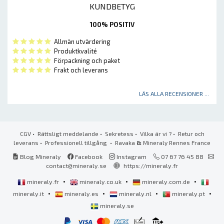
KUNDBETYG
100% POSITIV
Allmän utvärdering
Produktkvalité
Förpackning och paket
Frakt och leverans
LÄS ALLA RECENSIONER ...
CGV
•
Rättsligt meddelande
•
Sekretess
•
Vilka är vi ?
•
Retur och
leverans
•
Professionell tillgång
• Ravaka
&
Mineraly Rennes France
Blog Mineraly
Facebook
Instagram
07 67 76 45 88
contact@mineraly.se
https://mineraly.fr
•
•
•
mineraly.fr
mineraly.co.uk
mineraly.com.de
•
•
•
•
mineraly.it
mineraly.es
mineraly.nl
mineraly.pt
mineraly.se