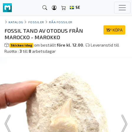
SE
KATALOG
FOSSILER
RÅA FOSSILER
FOSSIL TAND AV OTODUS FRÅN
15
KÖPA
€
MAROCKO - MAROKKO
om beställt
före kl. 12.00
.
Leveranstid till
Skickas idag
Ruoŧŧa :
3
till
8
arbetsdagar