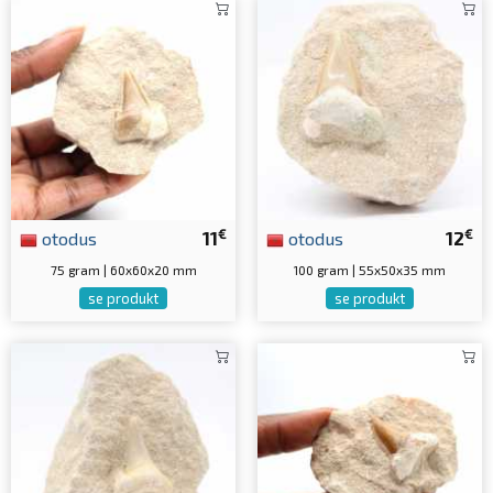
€
€
otodus
11
otodus
12
75 gram | 60x60x20 mm
100 gram | 55x50x35 mm
se produkt
se produkt