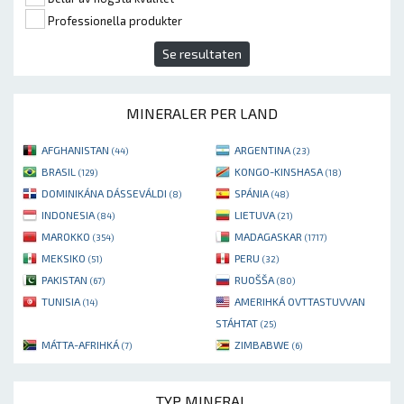
Professionella produkter
Se resultaten
MINERALER PER LAND
AFGHANISTAN
ARGENTINA
(44)
(23)
BRASIL
KONGO-KINSHASA
(129)
(18)
DOMINIKÁNA DÁSSEVÁLDI
SPÁNIA
(8)
(48)
INDONESIA
LIETUVA
(84)
(21)
MAROKKO
MADAGASKAR
(354)
(1717)
MEKSIKO
PERU
(51)
(32)
PAKISTAN
RUOŠŠA
(67)
(80)
TUNISIA
AMERIHKÁ OVTTASTUVVAN
(14)
STÁHTAT
(25)
MÁTTA-AFRIHKÁ
ZIMBABWE
(7)
(6)
TYP MINERAL