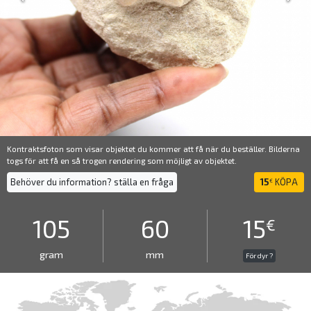
Kontraktsfoton som visar objektet du kommer att få när du beställer. Bilderna
togs för att få en så trogen rendering som möjligt av objektet.
Behöver du information? ställa en fråga
15
KÖPA
€
105
60
15
€
gram
mm
För dyr ?