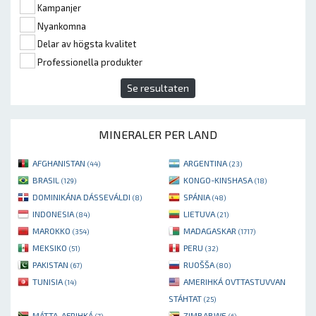
Kampanjer
Nyankomna
Delar av högsta kvalitet
Professionella produkter
Se resultaten
MINERALER PER LAND
AFGHANISTAN
ARGENTINA
(44)
(23)
BRASIL
KONGO-KINSHASA
(129)
(18)
DOMINIKÁNA DÁSSEVÁLDI
SPÁNIA
(8)
(48)
INDONESIA
LIETUVA
(84)
(21)
MAROKKO
MADAGASKAR
(354)
(1717)
MEKSIKO
PERU
(51)
(32)
PAKISTAN
RUOŠŠA
(67)
(80)
TUNISIA
AMERIHKÁ OVTTASTUVVAN
(14)
STÁHTAT
(25)
MÁTTA-AFRIHKÁ
ZIMBABWE
(7)
(6)