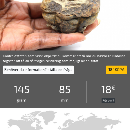
Kontraktsfoton som visar objektet du kommer att få när du beställer. Bilderna
togs för att få en så trogen rendering som möjligt av objektet.
Behöver du information? ställa en fråga
18
KÖPA
€
145
85
18
€
gram
mm
För dyr ?