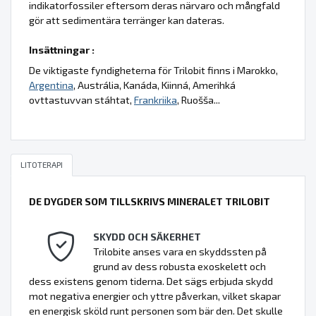
indikatorfossiler eftersom deras närvaro och mångfald
gör att sedimentära terränger kan dateras.
Insättningar :
De viktigaste fyndigheterna för Trilobit finns i Marokko,
Argentina
, Austrália, Kanáda, Kiinná, Amerihká
ovttastuvvan stáhtat,
Frankriika
, Ruošša...
LITOTERAPI
DE DYGDER SOM TILLSKRIVS MINERALET TRILOBIT
SKYDD OCH SÄKERHET
Trilobite anses vara en skyddssten på
grund av dess robusta exoskelett och
dess existens genom tiderna. Det sägs erbjuda skydd
mot negativa energier och yttre påverkan, vilket skapar
en energisk sköld runt personen som bär den. Det skulle