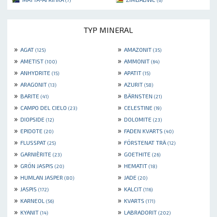
TYP MINERAL
»
»
AGAT
AMAZONIT
(125)
(35)
»
»
AMETIST
AMMONIT
(100)
(64)
»
»
ANHYDRITE
APATIT
(15)
(15)
»
»
ARAGONIT
AZURIT
(13)
(58)
»
»
BARITE
BÄRNSTEN
(41)
(21)
»
»
CAMPO DEL CIELO
CELESTINE
(23)
(19)
»
»
DIOPSIDE
DOLOMITE
(12)
(23)
»
»
EPIDOTE
FADEN KVARTS
(20)
(40)
»
»
FLUSSPAT
FÖRSTENAT TRÄ
(25)
(12)
»
»
GARNIÈRITE
GOETHITE
(23)
(26)
»
»
GRÖN JASPIS
HEMATIT
(20)
(18)
»
»
HUMLAN JASPER
JADE
(80)
(20)
»
»
JASPIS
KALCIT
(172)
(116)
»
»
KARNEOL
KVARTS
(56)
(171)
»
»
KYANIT
LABRADORIT
(14)
(202)