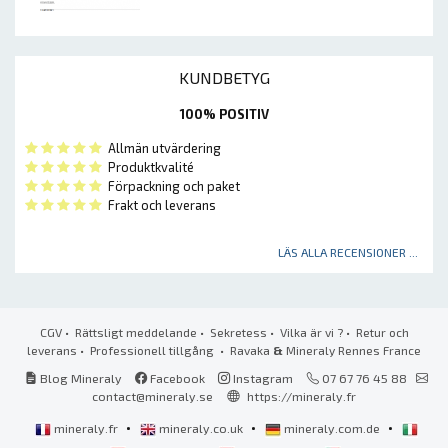
KUNDBETYG
100% POSITIV
Allmän utvärdering
Produktkvalité
Förpackning och paket
Frakt och leverans
LÄS ALLA RECENSIONER ...
CGV
•
Rättsligt meddelande
•
Sekretess
•
Vilka är vi ?
•
Retur och
leverans
•
Professionell tillgång
• Ravaka
&
Mineraly Rennes France
Blog Mineraly
Facebook
Instagram
07 67 76 45 88
contact@mineraly.se
https://mineraly.fr
•
•
•
mineraly.fr
mineraly.co.uk
mineraly.com.de