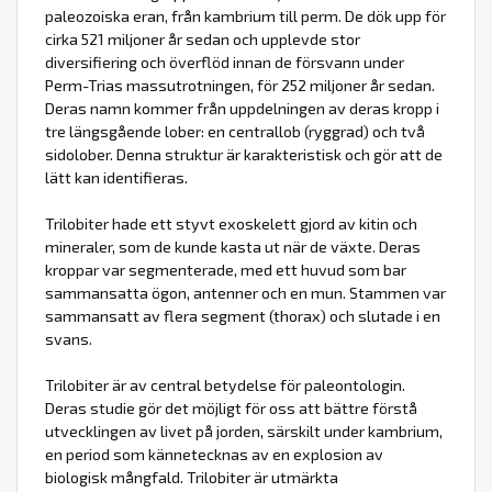
paleozoiska eran, från kambrium till perm. De dök upp för
cirka 521 miljoner år sedan och upplevde stor
diversifiering och överflöd innan de försvann under
Perm-Trias massutrotningen, för 252 miljoner år sedan.
Deras namn kommer från uppdelningen av deras kropp i
tre längsgående lober: en centrallob (ryggrad) och två
sidolober. Denna struktur är karakteristisk och gör att de
lätt kan identifieras.
Trilobiter hade ett styvt exoskelett gjord av kitin och
mineraler, som de kunde kasta ut när de växte. Deras
kroppar var segmenterade, med ett huvud som bar
sammansatta ögon, antenner och en mun. Stammen var
sammansatt av flera segment (thorax) och slutade i en
svans.
Trilobiter är av central betydelse för paleontologin.
Deras studie gör det möjligt för oss att bättre förstå
utvecklingen av livet på jorden, särskilt under kambrium,
en period som kännetecknas av en explosion av
biologisk mångfald. Trilobiter är utmärkta