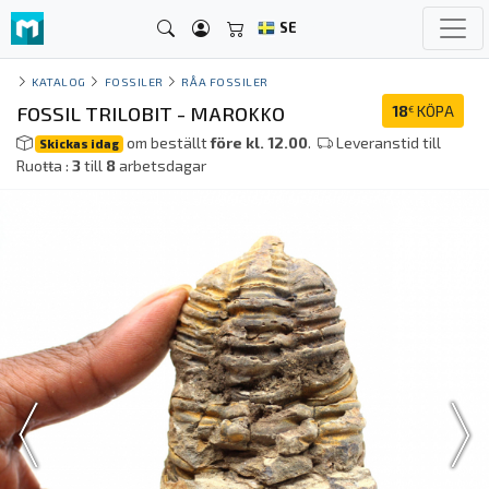
SE
KATALOG
FOSSILER
RÅA FOSSILER
FOSSIL TRILOBIT - MAROKKO
18
KÖPA
€
om beställt
före kl. 12.00
.
Leveranstid till
Skickas idag
Ruoŧŧa :
3
till
8
arbetsdagar