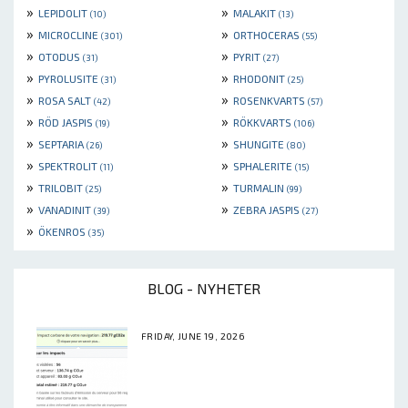
»
»
LEPIDOLIT
MALAKIT
(10)
(13)
»
»
MICROCLINE
ORTHOCERAS
(301)
(55)
»
»
OTODUS
PYRIT
(31)
(27)
»
»
PYROLUSITE
RHODONIT
(31)
(25)
»
»
ROSA SALT
ROSENKVARTS
(42)
(57)
»
»
RÖD JASPIS
RÖKKVARTS
(19)
(106)
»
»
SEPTARIA
SHUNGITE
(26)
(80)
»
»
SPEKTROLIT
SPHALERITE
(11)
(15)
»
»
TRILOBIT
TURMALIN
(25)
(99)
»
»
VANADINIT
ZEBRA JASPIS
(39)
(27)
»
ÖKENROS
(35)
BLOG - NYHETER
FRIDAY, JUNE 19, 2026