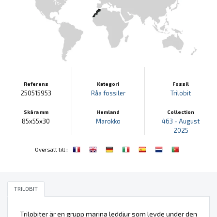
Referens
Kategori
Fossil
250515953
Råa fossiler
Trilobit
Skära mm
Hemland
Collection
85x55x30
Marokko
463 - August
2025
:
Översätt till
TRILOBIT
Trilobiter är en grupp marina leddjur som levde under den