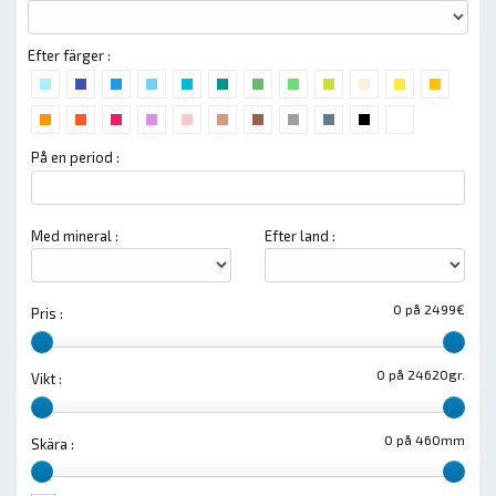
Efter färger :
På en period :
Med mineral :
Efter land :
0 på 2499€
Pris :
0 på 24620gr.
Vikt :
0 på 460mm
Skära :