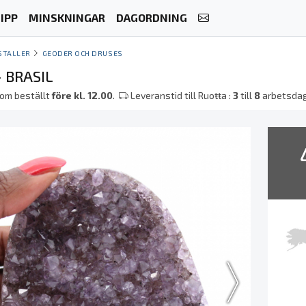
IPP
MINSKNINGAR
DAGORDNING
STALLER
GEODER OCH DRUSES
 BRASIL
om beställt
före kl. 12.00
.
Leveranstid till Ruoŧŧa :
3
till
8
arbetsda