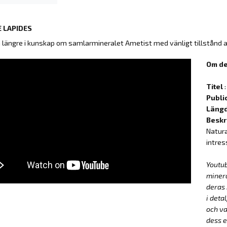
 LAPIDES
å längre i kunskap om samlarmineralet Ametist med vänligt tillstånd 
Om de
Titel
:
Publi
Läng
Beskr
Natura
intres
Youtu
miner
deras 
i deta
och va
dess e