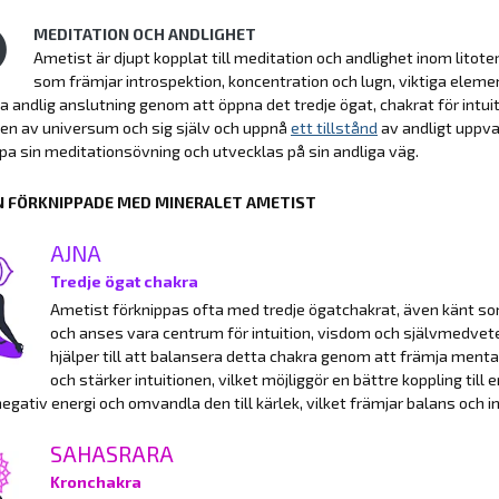
MEDITATION OCH ANDLIGHET
Ametist är djupt kopplat till meditation och andlighet inom litoter
som främjar introspektion, koncentration och lugn, viktiga elem
a andlig anslutning genom att öppna det tredje ögat, chakrat för intuiti
en av universum och sig själv och uppnå
ett tillstånd
av andligt uppv
jupa sin meditationsövning och utvecklas på sin andliga väg.
 FÖRKNIPPADE MED MINERALET AMETIST
AJNA
Tredje ögat chakra
Ametist förknippas ofta med tredje ögatchakrat, även känt so
och anses vara centrum för intuition, visdom och självmedvet
hjälper till att balansera detta chakra genom att främja menta
och stärker intuitionen, vilket möjliggör en bättre koppling ti
negativ energi och omvandla den till kärlek, vilket främjar balans och inr
SAHASRARA
Kronchakra