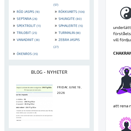
(57)
»
»
RÖD JASPIS
RÖKKVARTS
(19)
(106)
»
»
SEPTARIA
SHUNGITE
(26)
(80)
»
»
SPEKTROLIT
SPHALERITE
(11)
(15)
underlätt
»
»
TRILOBIT
TURMALIN
förståels
(25)
(99)
»
»
vill förd
VANADINIT
ZEBRA JASPIS
(39)
(27)
»
CHAKRAN
ÖKENROS
(35)
BLOG - NYHETER
FRIDAY, JUNE 19,
2026
att rena 