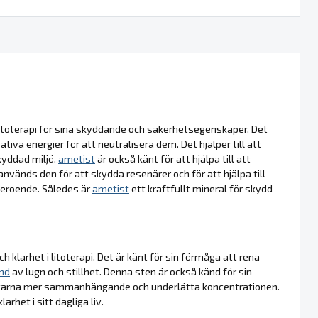
litoterapi för sina skyddande och säkerhetsegenskaper. Det
va energier för att neutralisera dem. Det hjälper till att
kyddad miljö.
ametist
är också känt för att hjälpa till att
nds den för att skydda resenärer och för att hjälpa till
 beroende. Således är
ametist
ett kraftfullt mineral för skydd
 klarhet i litoterapi. Det är känt för sin förmåga att rena
ånd
av lugn och stillhet. Denna sten är också känd för sin
 tankarna mer sammanhängande och underlätta koncentrationen.
arhet i sitt dagliga liv.