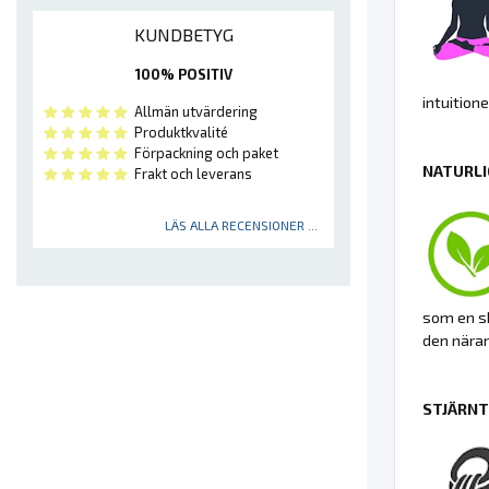
KUNDBETYG
100% POSITIV
intuition
Allmän utvärdering
Produktkvalité
Förpackning och paket
NATURLI
Frakt och leverans
LÄS ALLA RECENSIONER ...
som en sk
den nära
STJÄRNT