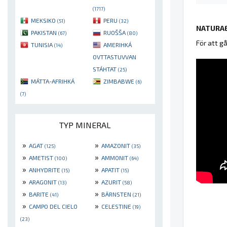
(1717)
MEKSIKO
PERU
(51)
(32)
NATURAE
PAKISTAN
RUOŠŠA
(67)
(80)
För att g
TUNISIA
AMERIHKÁ
(14)
OVTTASTUVVAN
STÁHTAT
(25)
MÁTTA-AFRIHKÁ
ZIMBABWE
(6)
(7)
TYP MINERAL
»
»
AGAT
AMAZONIT
(125)
(35)
»
»
AMETIST
AMMONIT
(100)
(64)
»
»
ANHYDRITE
APATIT
(15)
(15)
»
»
ARAGONIT
AZURIT
(13)
(58)
»
»
BARITE
BÄRNSTEN
(41)
(21)
»
»
CAMPO DEL CIELO
CELESTINE
(19)
(23)