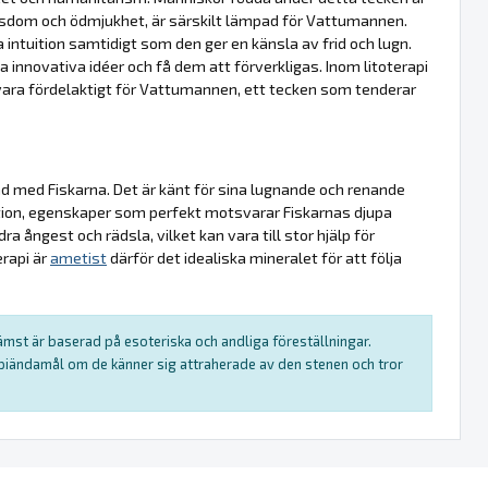
visdom och ödmjukhet, är särskilt lämpad för Vattumannen.
 intuition samtidigt som den ger en känsla av frid och lugn.
 innovativa idéer och få dem att förverkligas. Inom litoterapi
n vara fördelaktigt för Vattumannen, ett tecken som tenderar
ad med Fiskarna. Det är känt för sina lugnande och renande
tion, egenskaper som perfekt motsvarar Fiskarnas djupa
dra ångest och rädsla, vilket kan vara till stor hjälp för
erapi är
ametist
därför det idealiska mineralet för att följa
rämst är baserad på esoteriska och andliga föreställningar.
rapiändamål om de känner sig attraherade av den stenen och tror