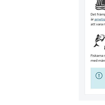
Det främj
är
ametis
att vara 
Fiskarna 
med männi