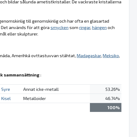
ch bildar sålunda ametistkristaller. De vackraste kristallerna
å genomskinlig till genomskinlig och har ofta en glasartad
. Det används för att göra
smycken
som
ringar
,
hängen
och
ål eller skulpturer.
anáda, Amerihká ovttastuvvan stáhtat,
Madagaskar
,
Meksiko
,
k sammansättning
:
Syre
Annat icke-metall
53.26%
Kisel
Metalloider
46.74%
100%