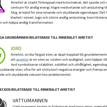
Ametist är starkt förknippad med kronchakrat, det sjunde och 
centrum för andlig energi, högre medvetande och anslutning til
färg, är känd för sina renande och skyddande egenskaper. Det hj
klarhet i sinnet, lugn och större andlig anslutning. Inom litote
en och hjälpa andlig transformation.
GA GRUNDÄMNEN RELATERADE TILL MINERALET AMETIST
JORD
Ametist, en lila färgad sten, är djupt kopplad till grundelement
att
ametist
är en sten av visdom och andlighet, som hjälper til
Jord symboliserar stabilitet, soliditet och uthållighet, egens
yddande sten, ofta för att stöta bort negativa energier och främja en
nde och skyddande naturen hos jordelementet.
ECKEN RELATERADE TILL MINERALET AMETIST
VATTUMANNEN
Vattumannens tecken är förknippat med innovation, originali