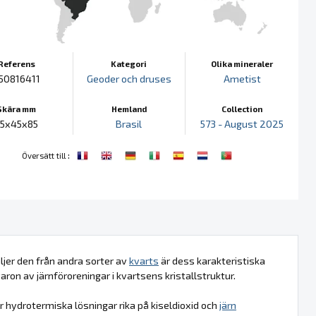
Referens
Kategori
Olika mineraler
50816411
Geoder och druses
Ametist
Skära mm
Hemland
Collection
85x45x85
Brasil
573 - August 2025
:
Översätt till
iljer den från andra sorter av
kvarts
är dess karakteristiska
aron av järnföroreningar i kvartsens kristallstruktur.
är hydrotermiska lösningar rika på kiseldioxid och
järn