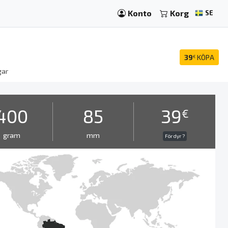
Konto
Korg
SE
39
KÖPA
€
gar
400
85
39
€
gram
mm
För dyr ?