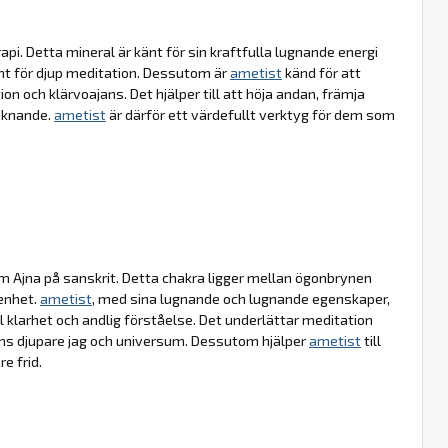
api. Detta mineral är känt för sin kraftfulla lugnande energi
ent för djup meditation. Dessutom är
ametist
känd för att
on och klärvoajans. Det hjälper till att höja andan, främja
aknande.
ametist
är därför ett värdefullt verktyg för dem som
m Ajna på sanskrit. Detta chakra ligger mellan ögonbrynen
enhet.
ametist
, med sina lugnande och lugnande egenskaper,
l klarhet och andlig förståelse. Det underlättar meditation
ll ens djupare jag och universum. Dessutom hjälper
ametist
till
e frid.