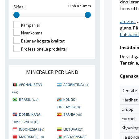
cirkulera
0 på 460mm
Skära :
finns oft
ametist
ä
Kampanjer
glans. På
Nyankomna
halsband
Delar av högsta kvalitet
Insättnin
Professionella produkter
De viktig
Tanzánia,
MINERALER PER LAND
Egenska
AFGHANISTAN
ARGENTINA
(23)
Densitet
(44)
Hårdhet
BRASIL
KONGO-
(129)
KINSHASA
(18)
Grupp
DOMINIKÁNA
SPÁNIA
(48)
Formel
DÁSSEVÁLDI
(8)
Klyvning
INDONESIA
LIETUVA
(84)
(21)
Ha sönd
MAROKKO
MADAGASKAR
(354)