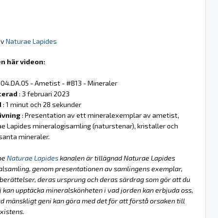
av
Naturae Lapides
n här videon:
 04.DA.05 - Ametist - #B13 - Mineraler
cerad
: 3 februari 2023
d
: 1 minut och 28 sekunder
ivning
: Presentation av ett mineralexemplar av ametist,
e Lapides mineralogisamling (naturstenar), kristaller och
santa mineraler.
be
Naturae Lapides
kanalen är tillägnad Naturae Lapides
alsamling, genom presentationen av samlingens exemplar,
berättelser, deras ursprung och deras särdrag som gör att du
lj kan upptäcka mineralskönheten i vad jorden kan erbjuda oss,
d mänskligt geni kan göra med det för att förstå orsaken till
xistens.