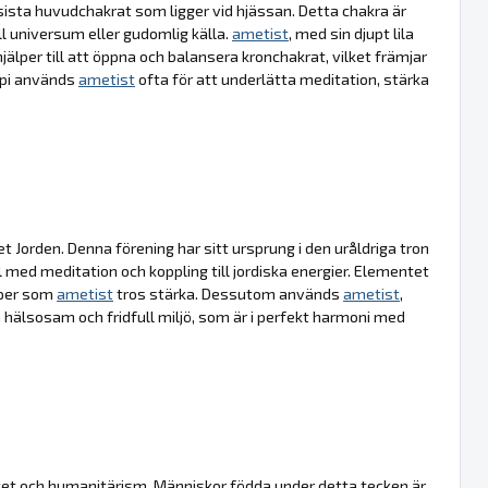
sista huvudchakrat som ligger vid hjässan. Detta chakra är
l universum eller gudomlig källa.
ametist
, med sin djupt lila
älper till att öppna och balansera kronchakrat, vilket främjar
rapi används
ametist
ofta för att underlätta meditation, stärka
et Jorden. Denna förening har sitt ursprung i den uråldriga tron
l med meditation och koppling till jordiska energier. Elementet
kaper som
ametist
tros stärka. Dessutom används
ametist
,
 hälsosam och fridfull miljö, som är i perfekt harmoni med
tet och humanitärism. Människor födda under detta tecken är