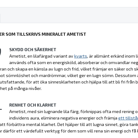
ER SOM TILLSKRIVS MINERALET AMETIST
SKYDD OCH SÄKERHET
Ametist, en lilafärgad variant av
kvarts
, är allmänt erkänd inom 
används ofta som en energisköld, absorberar och omvandlar negati
ran och skapa en känsla av lugn och frid, vilket främjar en säker och s
t sömnlöshet och mardrömmar, vilket ger en lugn sömn. Dessutom anvä
tsfattande, för att öka sinnesklarheten och hjälpa till att bli fri från
het på många nivåer.
RENHET OCH KLARHET
Ametist, med sin lugnande lila färg, förknippas ofta med rening och
individens aura, eliminera negativa energier och främja
ett tillst
tt förbättra mental klarhet. Det hjälper till att lugna sinnet, göra
r därför ett värdefullt verktyg för dem som vill rena sin energi och få kl