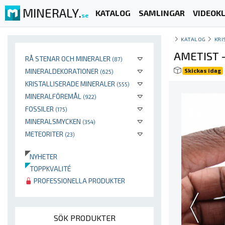
MINERALY.
KATALOG
SAMLINGAR
VIDEOKL
se
KATALOG
KRI
AMETIST -
RÅ STENAR OCH MINERALER
(87)
MINERALDEKORATIONER
Skickas idag
(625)
KRISTALLISERADE MINERALER
(555)
MINERALFÖREMÅL
(922)
FOSSILER
(175)
MINERALSMYCKEN
(354)
METEORITER
(23)
NYHETER
TOPPKVALITÉ
PROFESSIONELLA PRODUKTER
SÖK PRODUKTER