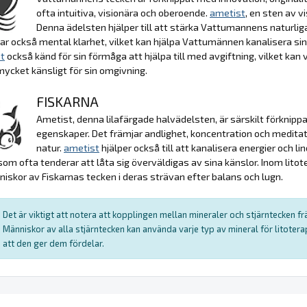
ofta intuitiva, visionära och oberoende.
ametist
, en sten av 
Denna ädelsten hjälper till att stärka Vattumannens naturliga
ar också mental klarhet, vilket kan hjälpa Vattumännen kanalisera sina
t
också känd för sin förmåga att hjälpa till med avgiftning, vilket ka
mycket känsligt för sin omgivning.
FISKARNA
Ametist, denna lilafärgade halvädelsten, är särskilt förknipp
egenskaper. Det främjar andlighet, koncentration och medita
natur.
ametist
hjälper också till att kanalisera energier och lin
som ofta tenderar att låta sig överväldigas av sina känslor. Inom litot
skor av Fiskarnas tecken i deras strävan efter balans och lugn.
Det är viktigt att notera att kopplingen mellan mineraler och stjärntecken f
Människor av alla stjärntecken kan använda varje typ av mineral för litote
att den ger dem fördelar.