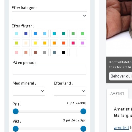
Efter kategori :
Efter färger :
Kontraktsfoton
På en period :
togs för att f
Behöver du 
Med mineral :
Efter land :
AMETIST
0 på 2499€
Pris :
Ametist ä
lila färg
0 på 24620gr.
Vikt :
ametist
b