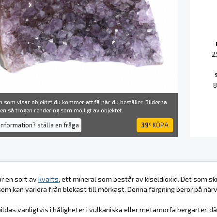
2
 som visar objektet du kommer att få när du beställer. Bilderna
å en så trogen rendering som möjligt av objektet.
information? ställa en fråga
39
KÖPA
€
r en sort av
kvarts
, ett mineral som består av kiseldioxid. Det som sk
, som kan variera från blekast till mörkast. Denna färgning beror på närv
ildas vanligtvis i håligheter i vulkaniska eller metamorfa bergarter, d