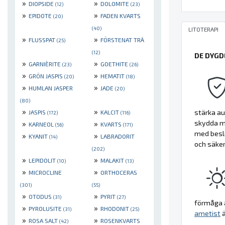
»
»
DIOPSIDE
DOLOMITE
(12)
(23)
»
»
EPIDOTE
FADEN KVARTS
(20)
(40)
LITOTERAPI
»
»
FLUSSPAT
FÖRSTENAT TRÄ
(25)
(12)
DE DYGD
»
»
GARNIÈRITE
GOETHITE
(23)
(26)
»
»
GRÖN JASPIS
HEMATIT
(20)
(18)
»
»
HUMLAN JASPER
JADE
(20)
(80)
»
»
stärka au
JASPIS
KALCIT
(172)
(116)
skydda mo
»
»
KARNEOL
KVARTS
(56)
(171)
med beslu
»
»
KYANIT
LABRADORIT
(14)
och säker
(202)
»
»
LEPIDOLIT
MALAKIT
(10)
(13)
»
»
MICROCLINE
ORTHOCERAS
(301)
(55)
»
»
OTODUS
PYRIT
(31)
(27)
förmåga a
»
»
PYROLUSITE
RHODONIT
(31)
(25)
ametist
ä
»
»
ROSA SALT
ROSENKVARTS
(42)