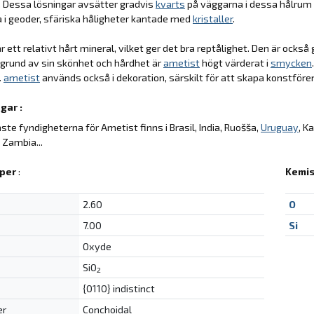
r. Dessa lösningar avsätter gradvis
kvarts
på väggarna i dessa hålrum o
a i geoder, sfäriska håligheter kantade med
kristaller
.
r ett relativt hårt mineral, vilket ger det bra reptålighet. Den är ocks
 grund av sin skönhet och hårdhet är
ametist
högt värderat i
smycken
.
ametist
används också i dekoration, särskilt för att skapa konstförem
gar :
aste fyndigheterna för Ametist finns i Brasil, India, Ruošša,
Uruguay
, K
 Zambia...
per
:
Kemis
2.60
O
7.00
Si
Oxyde
SiO
2
{0110} indistinct
er
Conchoidal