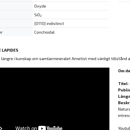
Oxyde
SiO
2
{0110} indistinct
er
Conchoidal
 LAPIDES
å längre i kunskap om samlarmineralet Ametist med vänligt tillstånd 
Om de
Titel
:
Publi
Läng
Beskr
Natura
intres
Youtu