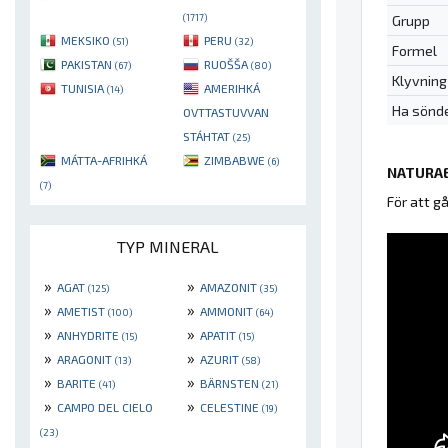
(1717)
Grupp
MEKSIKO
PERU
(51)
(32)
Formel
PAKISTAN
RUOŠŠA
(67)
(80)
Klyvning
TUNISIA
AMERIHKÁ
(14)
Ha sönd
OVTTASTUVVAN
STÁHTAT
(25)
MÁTTA-AFRIHKÁ
ZIMBABWE
(6)
NATURAE
(7)
För att g
TYP MINERAL
»
»
AGAT
AMAZONIT
(125)
(35)
»
»
AMETIST
AMMONIT
(100)
(64)
»
»
ANHYDRITE
APATIT
(15)
(15)
»
»
ARAGONIT
AZURIT
(13)
(58)
»
»
BARITE
BÄRNSTEN
(41)
(21)
»
»
CAMPO DEL CIELO
CELESTINE
(19)
(23)