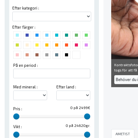
Efter kategori :
Efter färger :
Kontraktsfoton
På en period :
togs för att f
Behöver du 
Med mineral :
Efter land :
0 på 2499€
Pris :
0 på 24620gr.
Vikt :
AMETIST