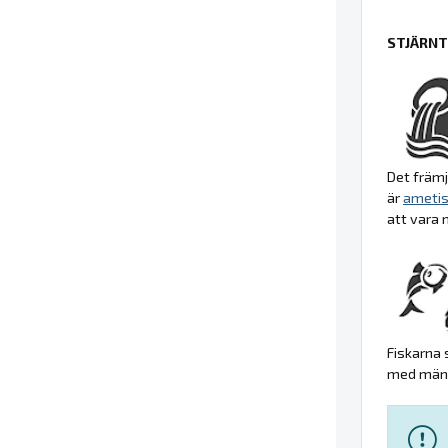
STJÄRNT
Det främj
är
ametis
att vara 
Fiskarna 
med männi