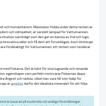
tet och humanitärism. Människor födda under detta tecken är
visdom och ödmjukhet, är särskilt lämpad för Vattumannen.
 intuition samtidigt som den ger en känsla av frid och lugn.
 innovativa idéer och få dem att förverkligas. Inom litoterapi
n vara fördelaktigt för Vattumannen, ett tecken som tenderar
ad med Fiskarna. Det är känt för sina lugnande och renande
tion, egenskaper som perfekt motsvarar Fiskarnas djupa
dra ångest och rädsla, vilket kan vara till stor hjälp för
erapi är
ametist
därför det idealiska mineralet för att följa
rämst är baserad på esoteriska och andliga föreställningar.