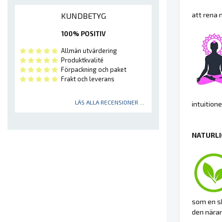
att rena 
KUNDBETYG
100% POSITIV
Allmän utvärdering
Produktkvalité
Förpackning och paket
Frakt och leverans
LÄS ALLA RECENSIONER ...
intuition
NATURLI
som en sk
den nära