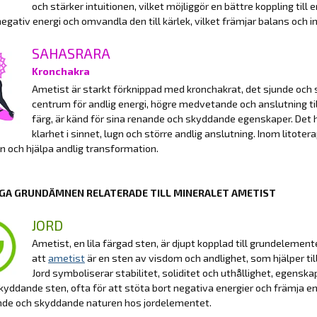
och stärker intuitionen, vilket möjliggör en bättre koppling ti
negativ energi och omvandla den till kärlek, vilket främjar balans och inr
SAHASRARA
Kronchakra
Ametist är starkt förknippad med kronchakrat, det sjunde och 
centrum för andlig energi, högre medvetande och anslutning til
färg, är känd för sina renande och skyddande egenskaper. Det hj
klarhet i sinnet, lugn och större andlig anslutning. Inom litote
en och hjälpa andlig transformation.
GA GRUNDÄMNEN RELATERADE TILL MINERALET AMETIST
JORD
Ametist, en lila färgad sten, är djupt kopplad till grundelement
att
ametist
är en sten av visdom och andlighet, som hjälper til
Jord symboliserar stabilitet, soliditet och uthållighet, egens
yddande sten, ofta för att stöta bort negativa energier och främja en
nde och skyddande naturen hos jordelementet.