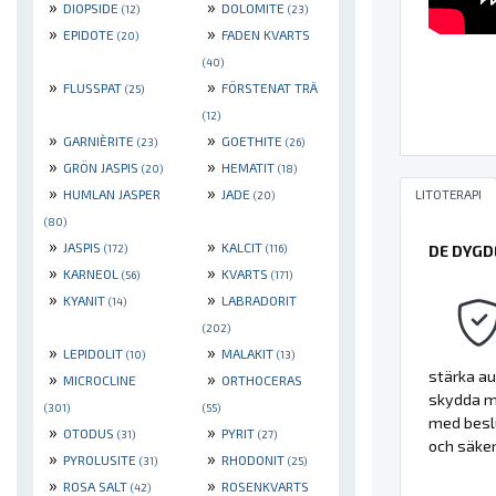
»
»
DIOPSIDE
DOLOMITE
(12)
(23)
»
»
EPIDOTE
FADEN KVARTS
(20)
(40)
»
»
FLUSSPAT
FÖRSTENAT TRÄ
(25)
(12)
»
»
GARNIÈRITE
GOETHITE
(23)
(26)
»
»
GRÖN JASPIS
HEMATIT
(20)
(18)
»
»
LITOTERAPI
HUMLAN JASPER
JADE
(20)
(80)
»
»
JASPIS
KALCIT
(172)
(116)
DE DYGD
»
»
KARNEOL
KVARTS
(56)
(171)
»
»
KYANIT
LABRADORIT
(14)
(202)
»
»
LEPIDOLIT
MALAKIT
(10)
(13)
stärka au
»
»
MICROCLINE
ORTHOCERAS
skydda mo
(301)
(55)
med beslu
»
»
OTODUS
PYRIT
(31)
(27)
och säker
»
»
PYROLUSITE
RHODONIT
(31)
(25)
»
»
ROSA SALT
ROSENKVARTS
(42)