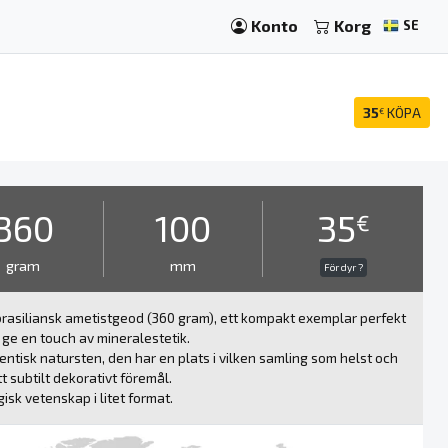
Konto
Korg
SE
35
KÖPA
€
360
100
35
€
gram
mm
För dyr ?
brasiliansk ametistgeod (360 gram), ett kompakt exemplar perfekt
t ge en touch av mineralestetik.
entisk natursten, den har en plats i vilken samling som helst och
t subtilt dekorativt föremål.
isk vetenskap i litet format.