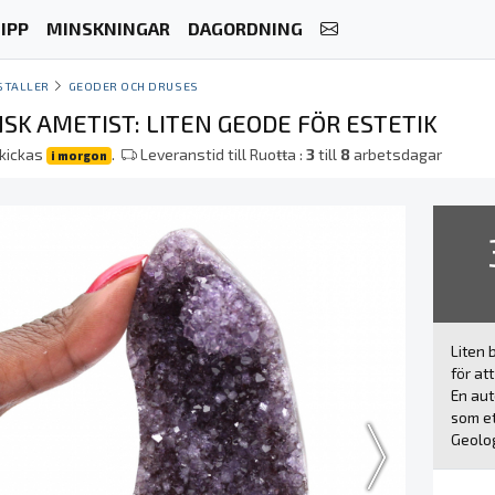
IPP
MINSKNINGAR
DAGORDNING
STALLER
GEODER OCH DRUSES
SK AMETIST: LITEN GEODE FÖR ESTETIK
skickas
.
Leveranstid till Ruoŧŧa :
3
till
8
arbetsdagar
i morgon
Liten 
för at
En aut
som et
Geolog