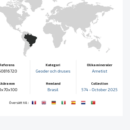
Referens
Kategori
Olika mineraler
50816720
Geoder och druses
Ametist
Skära mm
Hemland
Collection
0x70x100
Brasil
574 - October 2025
:
Översätt till