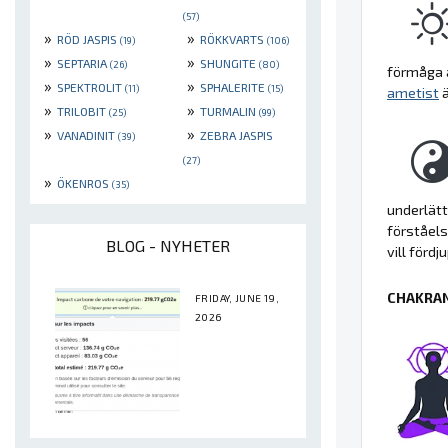
(57)
»
»
RÖD JASPIS
RÖKKVARTS
(19)
(106)
»
»
SEPTARIA
SHUNGITE
(26)
(80)
förmåga a
»
»
SPEKTROLIT
SPHALERITE
(11)
(15)
ametist
ä
»
»
TRILOBIT
TURMALIN
(25)
(99)
»
»
VANADINIT
ZEBRA JASPIS
(39)
(27)
»
ÖKENROS
(35)
underlätt
förståels
BLOG - NYHETER
vill förd
CHAKRAN
FRIDAY, JUNE 19,
2026