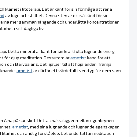
 klarhet i litoterapi. Det är känt för sin förmåga att rena
ånd
av lugn och stillhet. Denna sten är också känd för sin
 tankarna mer sammanhängande och underlätta koncentrationen.
arhet i sitt dagliga liv.
api. Detta mineral är känt för sin kraftfulla lugnande energi
ent för djup meditation. Dessutom är
ametist
känd för att
on och klärvoajans. Det hjälper till att höja andan, främja
aknande.
ametist
är därför ett värdefullt verktyg för dem som
m Ajna på sanskrit. Detta chakra ligger mellan ögonbrynen
enhet.
ametist
, med sina lugnande och lugnande egenskaper,
l klarhet och andlig förståelse. Det underlättar meditation