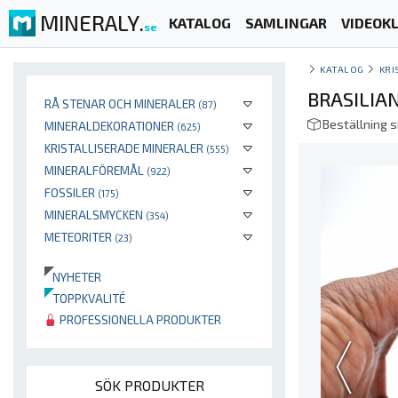
MINERALY.
KATALOG
SAMLINGAR
VIDEOKL
se
KATALOG
KRI
BRASILIAN
RÅ STENAR OCH MINERALER
(87)
Beställning 
MINERALDEKORATIONER
(625)
KRISTALLISERADE MINERALER
(555)
MINERALFÖREMÅL
(922)
FOSSILER
(175)
MINERALSMYCKEN
(354)
METEORITER
(23)
NYHETER
TOPPKVALITÉ
PROFESSIONELLA PRODUKTER
SÖK PRODUKTER