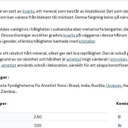
r en sort av
kvarts
, ett mineral som består av kiseldioxid. Det som sk
, som kan variera från blekast till mörkast. Denna färgning beror på närv
ildas vanligtvis i håligheter i vulkaniska eller metamorfa bergarter, d
r. Dessa lösningar avsätter gradvis
kvarts
på väggarna i dessa hålrum o
a i geoder, sfäriska håligheter kantade med
kristaller
.
r ett relativt hårt mineral, vilket ger det bra reptålighet. Den är ocks
 grund av sin skönhet och hårdhet är
ametist
högt värderat i
smycken
.
ametist
används också i dekoration, särskilt för att skapa konstförem
gar :
aste fyndigheterna för Ametist finns i Brasil, India, Ruošša,
Uruguay
, K
 Zambia...
per
:
Kemis
2.60
O
7.00
Si