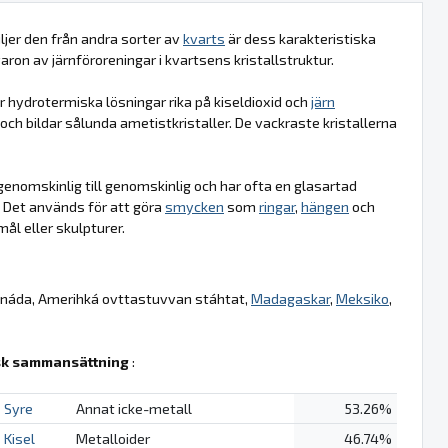
iljer den från andra sorter av
kvarts
är dess karakteristiska
aron av järnföroreningar i kvartsens kristallstruktur.
är hydrotermiska lösningar rika på kiseldioxid och
järn
ch bildar sålunda ametistkristaller. De vackraste kristallerna
å genomskinlig till genomskinlig och har ofta en glasartad
. Det används för att göra
smycken
som
ringar
,
hängen
och
ål eller skulpturer.
anáda, Amerihká ovttastuvvan stáhtat,
Madagaskar
,
Meksiko
,
k sammansättning
:
Syre
Annat icke-metall
53.26%
Kisel
Metalloider
46.74%