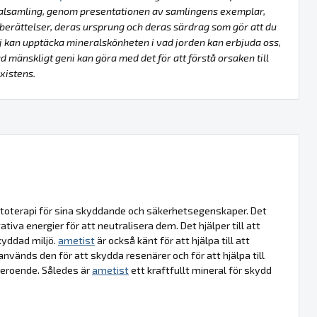
alsamling, genom presentationen av samlingens exemplar,
berättelser, deras ursprung och deras särdrag som gör att du
lj kan upptäcka mineralskönheten i vad jorden kan erbjuda oss,
d mänskligt geni kan göra med det för att förstå orsaken till
xistens.
litoterapi för sina skyddande och säkerhetsegenskaper. Det
va energier för att neutralisera dem. Det hjälper till att
kyddad miljö.
ametist
är också känt för att hjälpa till att
nds den för att skydda resenärer och för att hjälpa till
 beroende. Således är
ametist
ett kraftfullt mineral för skydd