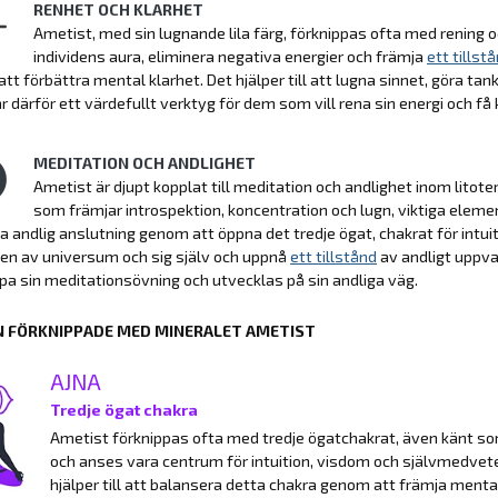
RENHET OCH KLARHET
Ametist, med sin lugnande lila färg, förknippas ofta med rening och
individens aura, eliminera negativa energier och främja
ett tillst
tt förbättra mental klarhet. Det hjälper till att lugna sinnet, göra
r därför ett värdefullt verktyg för dem som vill rena sin energi och få kl
MEDITATION OCH ANDLIGHET
Ametist är djupt kopplat till meditation och andlighet inom litoter
som främjar introspektion, koncentration och lugn, viktiga elem
a andlig anslutning genom att öppna det tredje ögat, chakrat för intuiti
en av universum och sig själv och uppnå
ett tillstånd
av andligt uppv
jupa sin meditationsövning och utvecklas på sin andliga väg.
 FÖRKNIPPADE MED MINERALET AMETIST
AJNA
Tredje ögat chakra
Ametist förknippas ofta med tredje ögatchakrat, även känt so
och anses vara centrum för intuition, visdom och självmedvet
hjälper till att balansera detta chakra genom att främja menta