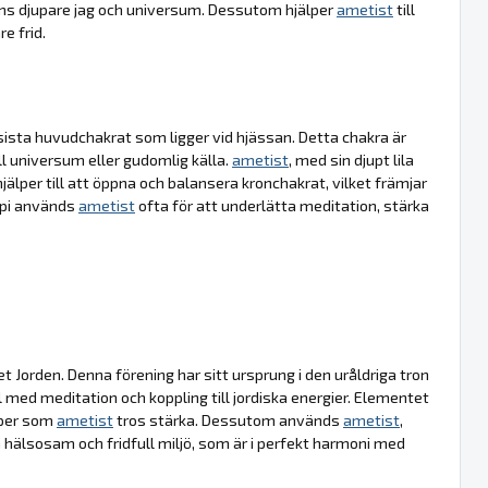
ll ens djupare jag och universum. Dessutom hjälper
ametist
till
e frid.
sista huvudchakrat som ligger vid hjässan. Detta chakra är
l universum eller gudomlig källa.
ametist
, med sin djupt lila
älper till att öppna och balansera kronchakrat, vilket främjar
rapi används
ametist
ofta för att underlätta meditation, stärka
et Jorden. Denna förening har sitt ursprung i den uråldriga tron
l med meditation och koppling till jordiska energier. Elementet
kaper som
ametist
tros stärka. Dessutom används
ametist
,
 hälsosam och fridfull miljö, som är i perfekt harmoni med