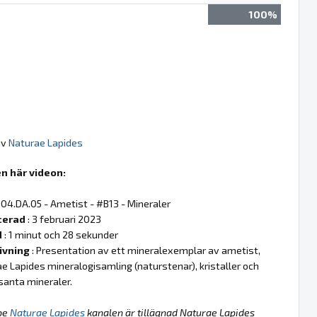
100%
av
Naturae Lapides
n här videon:
 04.DA.05 - Ametist - #B13 - Mineraler
cerad
: 3 februari 2023
d
: 1 minut och 28 sekunder
ivning
: Presentation av ett mineralexemplar av ametist,
e Lapides mineralogisamling (naturstenar), kristaller och
santa mineraler.
be
Naturae Lapides
kanalen är tillägnad Naturae Lapides