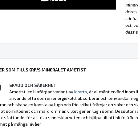
miner
deras 
i deta
och va
dess e
ER SOM TILLSKRIVS MINERALET AMETIST
SKYDD OCH SÄKERHET
Ametist, en lilafärgad variant av
kvarts
, är allmänt erkänd inom 
används ofta som en energisköld, absorberar och omvandlar negati
ran och skapa en känsla av lugn och frid, vilket främjar en säker och s
t sömnlöshet och mardrömmar, vilket ger en lugn sömn. Dessutom anvä
tsfattande, för att öka sinnesklarheten och hjälpa till att bli fri från
het på många nivåer.