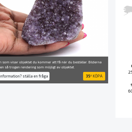
 som visar objektet du kommer att få när du beställer. Bilderna
å en så trogen rendering som möjligt av objektet.
2
information? ställa en fråga
35
KÖPA
€
6