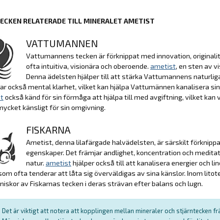
ECKEN RELATERADE TILL MINERALET AMETIST
VATTUMANNEN
Vattumannens tecken är förknippat med innovation, originali
ofta intuitiva, visionära och oberoende.
ametist
, en sten av 
Denna ädelsten hjälper till att stärka Vattumannens naturliga
ar också mental klarhet, vilket kan hjälpa Vattumännen kanalisera sina
t
också känd för sin förmåga att hjälpa till med avgiftning, vilket ka
mycket känsligt för sin omgivning.
FISKARNA
Ametist, denna lilafärgade halvädelsten, är särskilt förknipp
egenskaper. Det främjar andlighet, koncentration och medita
natur.
ametist
hjälper också till att kanalisera energier och lin
som ofta tenderar att låta sig överväldigas av sina känslor. Inom litot
skor av Fiskarnas tecken i deras strävan efter balans och lugn.
Det är viktigt att notera att kopplingen mellan mineraler och stjärntecken f