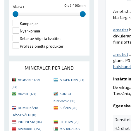
0 på 460mm
Skära :
Ametist ä
lila färg
Kampanjer
ametist
b
Nyankomna
cirkulera
Delar av högsta kvalitet
finns oft
Professionella produkter
ametist
ä
glans. På
halsband
MINERALER PER LAND
Insättnin
AFGHANISTAN
ARGENTINA
(23)
De viktig
(44)
Tanzánia,
BRASIL
KONGO-
(129)
KINSHASA
(18)
Egenska
DOMINIKÁNA
SPÁNIA
(48)
DÁSSEVÁLDI
(8)
Densitet
INDONESIA
LIETUVA
(84)
(21)
Hårdhet
MAROKKO
MADAGASKAR
(354)