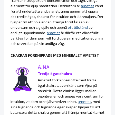
främjar introspektion, koncentration och lugn, viktiga
element för djup meditation. Dessutom är
ametist
känd
för att underlätta andlig anslutning genom att öppna
det tredje ögat, chakrat för intuition och klärvoajans. Det
hjälper till att höja andan, främja förståelsen av
universum och sig själv och uppnå
ett tillstånd
av
andligt uppvaknande.
ametist
är därför ett värdefullt
verktyg för dem som vill fördjupa sin meditationsövning
och utvecklas på sin andliga väg.
CHAKRAN FÖRKNIPPADE MED MINERALET AMETIST
AJNA
Tredje ögat chakra
Ametist förknippas ofta med tredje
ögatchakrat, även känt som Ajna på
sanskrit. Detta chakra ligger mellan
ögonbrynen och anses vara centrum för
intuition, visdom och självmedvetenhet.
ametist
, med
sina lugnande och lugnande egenskaper, hjälper till att
balansera detta chakra genom att främja mental klarhet