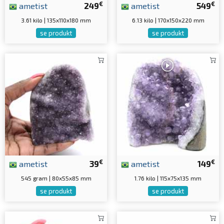
€
€
ametist
249
ametist
549
3.61 kilo | 135x110x180 mm
6.13 kilo | 170x150x220 mm
se produkt
se produkt
€
€
ametist
39
ametist
149
545 gram | 80x55x85 mm
1.76 kilo | 115x75x135 mm
se produkt
se produkt