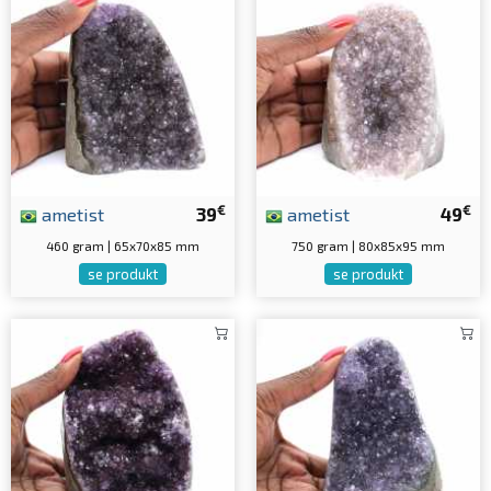
€
€
ametist
39
ametist
49
460 gram | 65x70x85 mm
750 gram | 80x85x95 mm
se produkt
se produkt