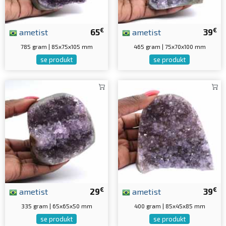
€
€
ametist
65
ametist
39
785 gram | 85x75x105 mm
465 gram | 75x70x100 mm
se produkt
se produkt
€
€
ametist
29
ametist
39
335 gram | 65x65x50 mm
400 gram | 85x45x85 mm
se produkt
se produkt