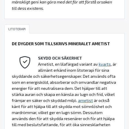
mänskligt geni kan göra med det för att förstå orsaken
till dess existens.
LITOTERAPI
DE DYGDER SOM TILLSKRIVS MINERALET AMETIST
SKYDD OCH SÄKERHET
Ametist, en lilafärgad variant av
kvarts
, är
allmänt erkänd inom litoterapi för sina
skyddande och säkerhetsegenskaper. Det används ofta
som en energisköld, absorberar och omvandlar negativa
energier för att neutralisera dem. Det hjälper till att
stärka auran och skapa en känsla av lugn och frid, vilket
främjar en säker och skyddad miljö.
ametist
är också
känt för att hjälpa till att skydda mot sömnlöshet och
mardrömmar, vilket ger en lugn sömn. Dessutom
används den för att skydda resenärer och för att hjälpa
till med beslutsfattande, för att öka sinnesklarheten