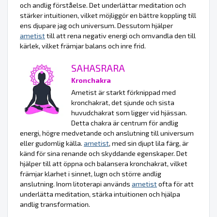
och andlig förståelse. Det underlättar meditation och
stärker intuitionen, vilket möjliggör en bättre koppling till
ens djupare jag och universum. Dessutom hjälper
ametist
till att rena negativ energi och omvandla den till
kärlek, vilket främjar balans och inre frid.
SAHASRARA
Kronchakra
Ametist är starkt förknippad med
kronchakrat, det sjunde och sista
huvudchakrat som ligger vid hjässan.
Detta chakra är centrum för andlig
energi, högre medvetande och anslutning till universum
eller gudomlig källa.
ametist
, med sin djupt lila färg, är
känd för sina renande och skyddande egenskaper. Det
hjälper till att öppna och balansera kronchakrat, vilket
främjar klarhet i sinnet, lugn och större andlig
anslutning. Inom litoterapi används
ametist
ofta för att
underlätta meditation, stärka intuitionen och hjälpa
andlig transformation.