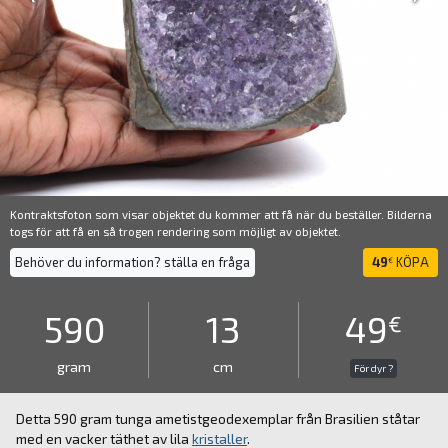
Kontraktsfoton som visar objektet du kommer att få när du beställer. Bilderna
togs för att få en så trogen rendering som möjligt av objektet.
Behöver du information? ställa en fråga
49
KÖPA
€
590
13
49
€
gram
cm
För dyr ?
Detta 590 gram tunga ametistgeodexemplar från Brasilien ståtar
med en vacker täthet av lila
kristaller
.