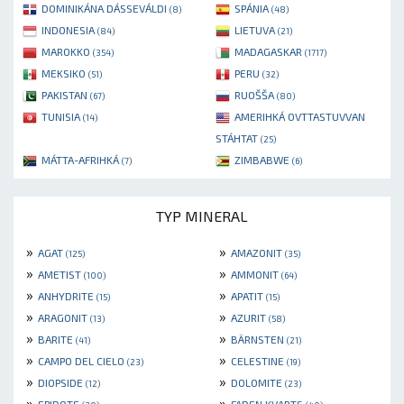
DOMINIKÁNA DÁSSEVÁLDI
SPÁNIA
(8)
(48)
INDONESIA
LIETUVA
(84)
(21)
MAROKKO
MADAGASKAR
(354)
(1717)
MEKSIKO
PERU
(51)
(32)
PAKISTAN
RUOŠŠA
(67)
(80)
TUNISIA
AMERIHKÁ OVTTASTUVVAN
(14)
STÁHTAT
(25)
MÁTTA-AFRIHKÁ
ZIMBABWE
(7)
(6)
TYP MINERAL
»
»
AGAT
AMAZONIT
(125)
(35)
»
»
AMETIST
AMMONIT
(100)
(64)
»
»
ANHYDRITE
APATIT
(15)
(15)
»
»
ARAGONIT
AZURIT
(13)
(58)
»
»
BARITE
BÄRNSTEN
(41)
(21)
»
»
CAMPO DEL CIELO
CELESTINE
(23)
(19)
»
»
DIOPSIDE
DOLOMITE
(12)
(23)
»
»