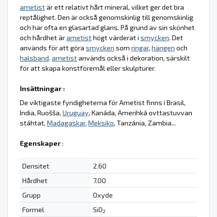
ametist
är ett relativt hårt mineral, vilket ger det bra
reptålighet. Den är också genomskinlig till genomskinlig
och har ofta en glasartad glans. På grund av sin skönhet
och hårdhet är
ametist
högt värderat i
smycken
. Det
används för att göra
smycken
som
ringar
,
hängen
och
halsband
.
ametist
används också i dekoration, särskilt
för att skapa konstföremål eller skulpturer.
Insättningar :
De viktigaste fyndigheterna för Ametist finns i Brasil,
India, Ruošša,
Uruguay
, Kanáda, Amerihká ovttastuvvan
stáhtat,
Madagaskar
,
Meksiko
, Tanzánia, Zambia...
Egenskaper
:
Densitet
2.60
Hårdhet
7.00
Grupp
Oxyde
Formel
SiO
2