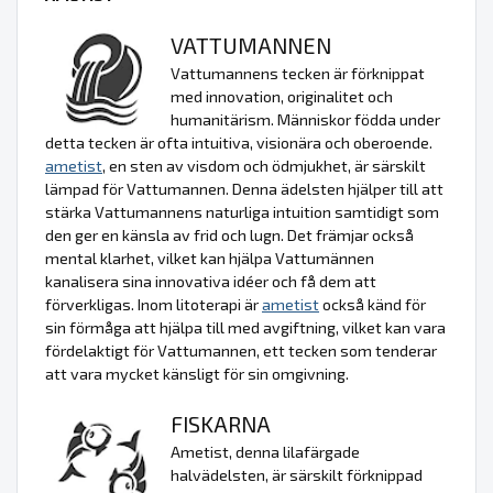
VATTUMANNEN
Vattumannens tecken är förknippat
med innovation, originalitet och
humanitärism. Människor födda under
detta tecken är ofta intuitiva, visionära och oberoende.
ametist
, en sten av visdom och ödmjukhet, är särskilt
lämpad för Vattumannen. Denna ädelsten hjälper till att
stärka Vattumannens naturliga intuition samtidigt som
den ger en känsla av frid och lugn. Det främjar också
mental klarhet, vilket kan hjälpa Vattumännen
kanalisera sina innovativa idéer och få dem att
förverkligas. Inom litoterapi är
ametist
också känd för
sin förmåga att hjälpa till med avgiftning, vilket kan vara
fördelaktigt för Vattumannen, ett tecken som tenderar
att vara mycket känsligt för sin omgivning.
FISKARNA
Ametist, denna lilafärgade
halvädelsten, är särskilt förknippad