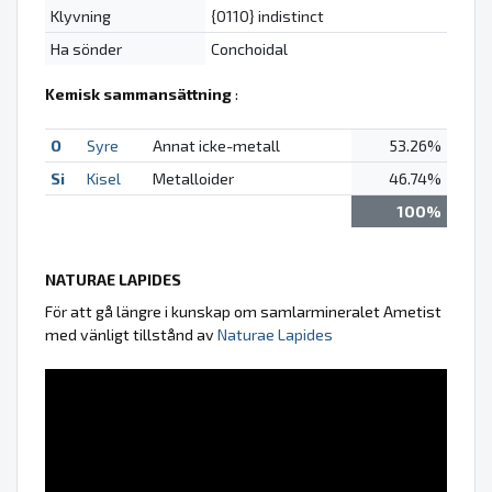
Klyvning
{0110} indistinct
Ha sönder
Conchoidal
Kemisk sammansättning
:
O
Syre
Annat icke-metall
53.26%
Si
Kisel
Metalloider
46.74%
100%
NATURAE LAPIDES
För att gå längre i kunskap om samlarmineralet Ametist
med vänligt tillstånd av
Naturae Lapides