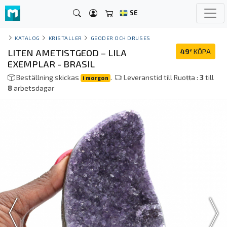
SE
KATALOG
KRISTALLER
GEODER OCH DRUSES
LITEN AMETISTGEOD – LILA
49
KÖPA
€
EXEMPLAR - BRASIL
Beställning skickas
.
Leveranstid till Ruoŧŧa :
3
till
i morgon
8
arbetsdagar