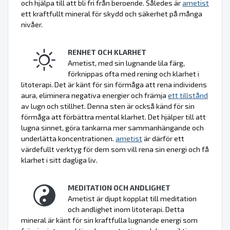
och hjälpa till att bli fri från beroende. Således är
ametist
ett kraftfullt mineral för skydd och säkerhet på många
nivåer.
RENHET OCH KLARHET
Ametist, med sin lugnande lila färg,
förknippas ofta med rening och klarhet i
litoterapi. Det är känt för sin förmåga att rena individens
aura, eliminera negativa energier och främja
ett tillstånd
av lugn och stillhet. Denna sten är också känd för sin
förmåga att förbättra mental klarhet. Det hjälper till att
lugna sinnet, göra tankarna mer sammanhängande och
underlätta koncentrationen.
ametist
är därför ett
värdefullt verktyg för dem som vill rena sin energi och få
klarhet i sitt dagliga liv.
MEDITATION OCH ANDLIGHET
Ametist är djupt kopplat till meditation
och andlighet inom litoterapi. Detta
mineral är känt för sin kraftfulla lugnande energi som