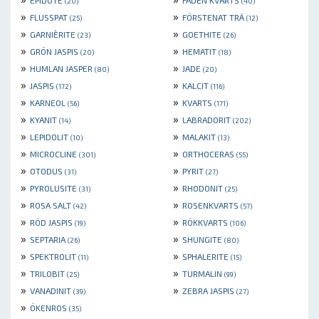
EPIDOTE
FADEN KVARTS
(20)
(40)
»
»
FLUSSPAT
FÖRSTENAT TRÄ
(25)
(12)
»
»
GARNIÈRITE
GOETHITE
(23)
(26)
»
»
GRÖN JASPIS
HEMATIT
(20)
(18)
»
»
HUMLAN JASPER
JADE
(80)
(20)
»
»
JASPIS
KALCIT
(172)
(116)
»
»
KARNEOL
KVARTS
(56)
(171)
»
»
KYANIT
LABRADORIT
(14)
(202)
»
»
LEPIDOLIT
MALAKIT
(10)
(13)
»
»
MICROCLINE
ORTHOCERAS
(301)
(55)
»
»
OTODUS
PYRIT
(31)
(27)
»
»
PYROLUSITE
RHODONIT
(31)
(25)
»
»
ROSA SALT
ROSENKVARTS
(42)
(57)
»
»
RÖD JASPIS
RÖKKVARTS
(19)
(106)
»
»
SEPTARIA
SHUNGITE
(26)
(80)
»
»
SPEKTROLIT
SPHALERITE
(11)
(15)
»
»
TRILOBIT
TURMALIN
(25)
(99)
»
»
VANADINIT
ZEBRA JASPIS
(39)
(27)
»
ÖKENROS
(35)