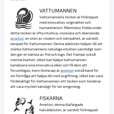
VATTUMANNEN
Vattumannens tecken är förknippat
med innovation, originalitet och
humanitärism. Människor födda under
detta tecken är ofta intuitiva, visionära och oberoende.
ametist
, en sten av visdom och ödmjukhet, är särskilt
lämpad för Vattumannen. Denna ädelsten hjälper till att
stärka Vattumannens naturliga intuition samtidigt som
den ger en känsla av frid och lugn. Det främjar också
mental klarhet, vilket kan hjälpa Vattumännen
kanalisera sina innovativa idéer och få dem att
förverkligas. Inom litoterapi är
ametist
också känd för
sin förmåga att hjälpa till med avgiftning, vilket kan vara
fördelaktigt för Vattumannen, ett tecken som tenderar
att vara mycket känsligt för sin omgivning.
FISKARNA
Ametist, denna lilafärgade
halvädelsten, är särskilt förknippad