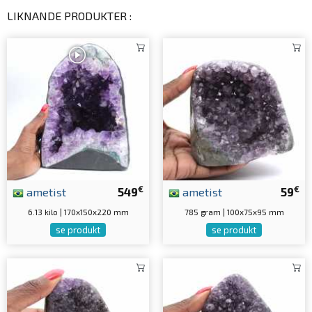
LIKNANDE PRODUKTER :
€
€
ametist
549
ametist
59
6.13 kilo | 170x150x220 mm
785 gram | 100x75x95 mm
se produkt
se produkt