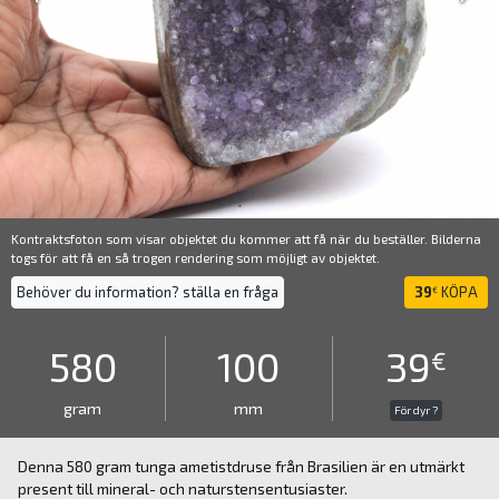
Kontraktsfoton som visar objektet du kommer att få när du beställer. Bilderna
togs för att få en så trogen rendering som möjligt av objektet.
Behöver du information? ställa en fråga
39
KÖPA
€
580
100
39
€
gram
mm
För dyr ?
Denna 580 gram tunga ametistdruse från Brasilien är en utmärkt
present till mineral- och naturstensentusiaster.