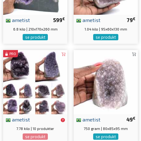
€
€
ametist
599
ametist
79
6.8 kilo | 210x170x260 mm
1.04 kilo | 95x60x130 mm
se produkt
se produkt
PRO
€
ametist
ametist
49
7.78 kilo | 10 produkter
750 gram | 80x85x95 mm
se produkt
se produkt