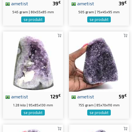
€
€
ametist
39
ametist
39
545 gram | 80x55x85 mm
505 gram | 75x45x95 mm
se produkt
se produkt
€
€
ametist
129
ametist
59
1.28 kilo | 95x85x130 mm
755 gram | 85x70x110 mm
se produkt
se produkt