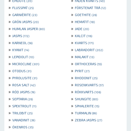
»
»
EPIDOTE
FADEN KVARTS
(20)
(40)
»
»
FLUSSPAT
FÖRSTENAT TRÄ
(25)
(12)
»
»
GARNIÈRITE
GOETHITE
(23)
(26)
»
»
GRÖN JASPIS
HEMATIT
(20)
(18)
»
»
HUMLAN JASPER
JADE
(80)
(20)
»
»
JASPIS
KALCIT
(172)
(116)
»
»
KARNEOL
KVARTS
(56)
(171)
»
»
KYANIT
LABRADORIT
(14)
(202)
»
»
LEPIDOLIT
MALAKIT
(10)
(13)
»
»
MICROCLINE
ORTHOCERAS
(301)
(55)
»
»
OTODUS
PYRIT
(31)
(27)
»
»
PYROLUSITE
RHODONIT
(31)
(25)
»
»
ROSA SALT
ROSENKVARTS
(42)
(57)
»
»
RÖD JASPIS
RÖKKVARTS
(19)
(106)
»
»
SEPTARIA
SHUNGITE
(26)
(80)
»
»
SPEKTROLIT
SPHALERITE
(11)
(15)
»
»
TRILOBIT
TURMALIN
(25)
(99)
»
»
VANADINIT
ZEBRA JASPIS
(39)
(27)
»
ÖKENROS
(35)