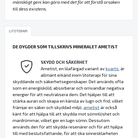
mänskligt geni kan göra med det för att förstå orsaken
till dess existens.
LITOTERAPI
DE DYGDER SOM TILLSKRIVS MINERALET AMETIST
SKYDD OCH SÄKERHET
Ametist, en lilafärgad variant av
kvarts
, är
allmänt erkänd inom litoterapi för sina
skyddande och säkerhetsegenskaper. Det används ofta
som en energisköld, absorberar och omvandlar negativa
energier för att neutralisera dem. Det hjälper till att
stärka auran och skapa en känsla av lugn och frid, vilket
främjar en säker och skyddad miljö.
ametist
är också
känt för att hjälpa till att skydda mot sömnlöshet och
mardrömmar, vilket ger en lugn sömn. Dessutom
används den för att skydda resenärer och för att hjälpa
till med beslutsfattande, för att öka sinnesklarheten