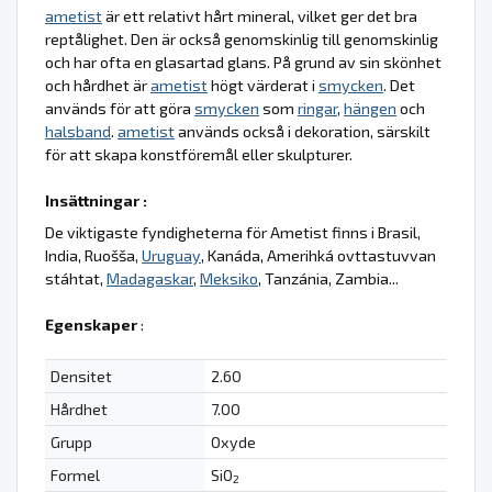
ametist
är ett relativt hårt mineral, vilket ger det bra
reptålighet. Den är också genomskinlig till genomskinlig
och har ofta en glasartad glans. På grund av sin skönhet
och hårdhet är
ametist
högt värderat i
smycken
. Det
används för att göra
smycken
som
ringar
,
hängen
och
halsband
.
ametist
används också i dekoration, särskilt
för att skapa konstföremål eller skulpturer.
Insättningar :
De viktigaste fyndigheterna för Ametist finns i Brasil,
India, Ruošša,
Uruguay
, Kanáda, Amerihká ovttastuvvan
stáhtat,
Madagaskar
,
Meksiko
, Tanzánia, Zambia...
Egenskaper
:
Densitet
2.60
Hårdhet
7.00
Grupp
Oxyde
Formel
SiO
2