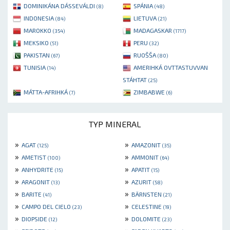
DOMINIKÁNA DÁSSEVÁLDI
SPÁNIA
(8)
(48)
INDONESIA
LIETUVA
(84)
(21)
MAROKKO
MADAGASKAR
(354)
(1717)
MEKSIKO
PERU
(51)
(32)
PAKISTAN
RUOŠŠA
(67)
(80)
TUNISIA
AMERIHKÁ OVTTASTUVVAN
(14)
STÁHTAT
(25)
MÁTTA-AFRIHKÁ
ZIMBABWE
(7)
(6)
TYP MINERAL
»
»
AGAT
AMAZONIT
(125)
(35)
»
»
AMETIST
AMMONIT
(100)
(64)
»
»
ANHYDRITE
APATIT
(15)
(15)
»
»
ARAGONIT
AZURIT
(13)
(58)
»
»
BARITE
BÄRNSTEN
(41)
(21)
»
»
CAMPO DEL CIELO
CELESTINE
(23)
(19)
»
»
DIOPSIDE
DOLOMITE
(12)
(23)