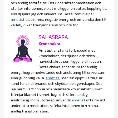
och andlig förståelse. Det underlättar meditation och
stärker intuitionen, vilket möjliggör en bättre koppling till
ens djupare jag och universum. Dessutom hjälper
ametist
till att rena negativ energi och omvandla den till
kärlek, vilket främjar balans och inre frid.
SAHASRARA
Kronchakra
Ametist är starkt förknippad med
kronchakrat, det sjunde och sista
huvudchakrat som ligger vid hjässan.
Detta chakra är centrum för andlig
energi, högre medvetande och anslutning till universum
eller gudomlig källa.
ametist
, med sin djupt lila färg, är
känd för sina renande och skyddande egenskaper. Det
hjälper till att öppna och balansera kronchakrat, vilket
främjar klarhet i sinnet, lugn och större andlig
anslutning. Inom litoterapi används
ametist
ofta för att
underlätta meditation, stärka intuitionen och hjälpa
andlig transformation.