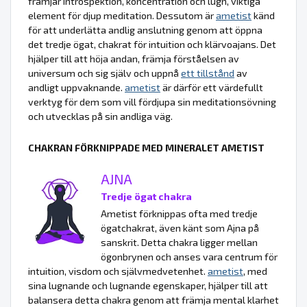
främjar introspektion, koncentration och lugn, viktiga
element för djup meditation. Dessutom är
ametist
känd
för att underlätta andlig anslutning genom att öppna
det tredje ögat, chakrat för intuition och klärvoajans. Det
hjälper till att höja andan, främja förståelsen av
universum och sig själv och uppnå
ett tillstånd
av
andligt uppvaknande.
ametist
är därför ett värdefullt
verktyg för dem som vill fördjupa sin meditationsövning
och utvecklas på sin andliga väg.
CHAKRAN FÖRKNIPPADE MED MINERALET AMETIST
AJNA
Tredje ögat chakra
Ametist förknippas ofta med tredje
ögatchakrat, även känt som Ajna på
sanskrit. Detta chakra ligger mellan
ögonbrynen och anses vara centrum för
intuition, visdom och självmedvetenhet.
ametist
, med
sina lugnande och lugnande egenskaper, hjälper till att
balansera detta chakra genom att främja mental klarhet