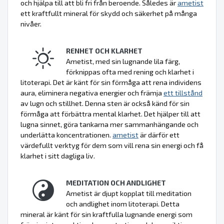
och hjälpa till att bli fri från beroende. Således är
ametist
ett kraftfullt mineral för skydd och säkerhet på många
nivåer.
RENHET OCH KLARHET
Ametist, med sin lugnande lila färg,
förknippas ofta med rening och klarhet i
litoterapi. Det är känt för sin förmåga att rena individens
aura, eliminera negativa energier och främja
ett tillstånd
av lugn och stillhet. Denna sten är också känd för sin
förmåga att förbättra mental klarhet. Det hjälper till att
lugna sinnet, göra tankarna mer sammanhängande och
underlätta koncentrationen.
ametist
är därför ett
värdefullt verktyg för dem som vill rena sin energi och få
klarhet i sitt dagliga liv.
MEDITATION OCH ANDLIGHET
Ametist är djupt kopplat till meditation
och andlighet inom litoterapi. Detta
mineral är känt för sin kraftfulla lugnande energi som