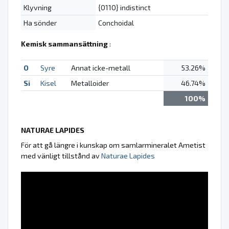
Klyvning
{0110} indistinct
Ha sönder
Conchoidal
Kemisk sammansättning
:
O
Syre
Annat icke-metall
53.26%
Si
Kisel
Metalloider
46.74%
100%
NATURAE LAPIDES
För att gå längre i kunskap om samlarmineralet Ametist
med vänligt tillstånd av
Naturae Lapides