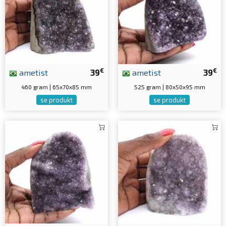
€
€
ametist
39
ametist
39
460 gram | 65x70x85 mm
525 gram | 80x50x95 mm
se produkt
se produkt