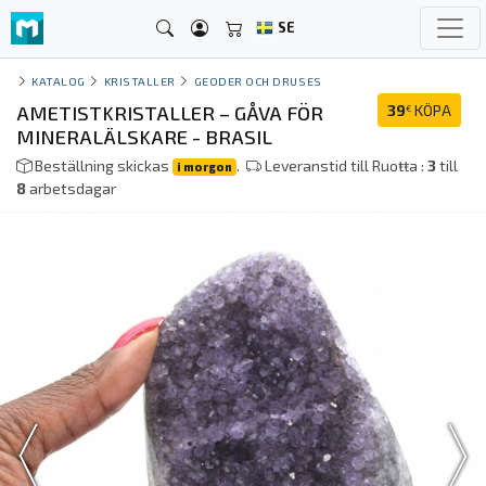
SE
KATALOG
KRISTALLER
GEODER OCH DRUSES
AMETISTKRISTALLER – GÅVA FÖR
39
KÖPA
€
MINERALÄLSKARE - BRASIL
Beställning skickas
.
Leveranstid till Ruoŧŧa :
3
till
i morgon
8
arbetsdagar