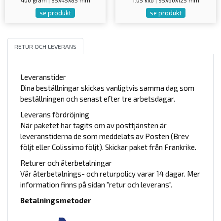
400 gram | 85x45x85 mm
1.05 kilo | 95x60x125 mm
se produkt
se produkt
RETUR OCH LEVERANS
Leveranstider
Dina beställningar skickas vanligtvis samma dag som
beställningen och senast efter tre arbetsdagar.
Leverans fördröjning
När paketet har tagits om av posttjänsten är
leveranstiderna de som meddelats av Posten (Brev
följt eller Colissimo följt). Skickar paket från Frankrike.
Returer och återbetalningar
Vår återbetalnings- och returpolicy varar 14 dagar. Mer
information finns på sidan "retur och leverans".
Betalningsmetoder