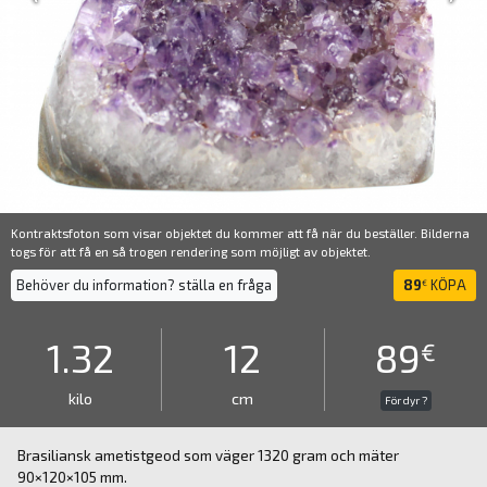
Kontraktsfoton som visar objektet du kommer att få när du beställer. Bilderna
togs för att få en så trogen rendering som möjligt av objektet.
Behöver du information? ställa en fråga
89
KÖPA
€
1.32
12
89
€
kilo
cm
För dyr ?
Brasiliansk ametistgeod som väger 1320 gram och mäter
90×120×105 mm.