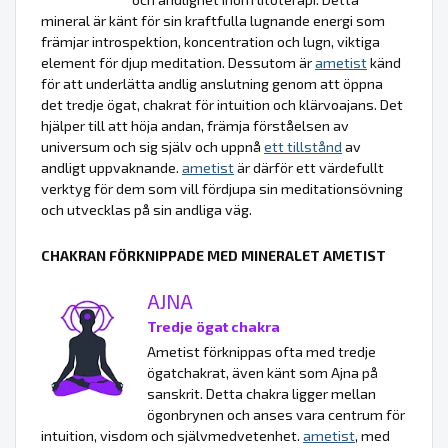
mineral är känt för sin kraftfulla lugnande energi som
främjar introspektion, koncentration och lugn, viktiga
element för djup meditation. Dessutom är
ametist
känd
för att underlätta andlig anslutning genom att öppna
det tredje ögat, chakrat för intuition och klärvoajans. Det
hjälper till att höja andan, främja förståelsen av
universum och sig själv och uppnå
ett tillstånd
av
andligt uppvaknande.
ametist
är därför ett värdefullt
verktyg för dem som vill fördjupa sin meditationsövning
och utvecklas på sin andliga väg.
CHAKRAN FÖRKNIPPADE MED MINERALET AMETIST
AJNA
Tredje ögat chakra
Ametist förknippas ofta med tredje
ögatchakrat, även känt som Ajna på
sanskrit. Detta chakra ligger mellan
ögonbrynen och anses vara centrum för
intuition, visdom och självmedvetenhet.
ametist
, med