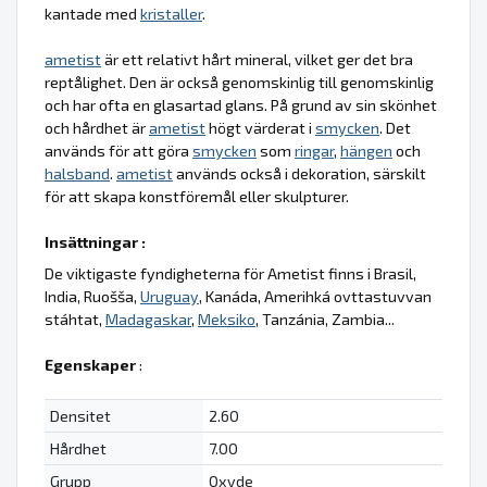
kantade med
kristaller
.
ametist
är ett relativt hårt mineral, vilket ger det bra
reptålighet. Den är också genomskinlig till genomskinlig
och har ofta en glasartad glans. På grund av sin skönhet
och hårdhet är
ametist
högt värderat i
smycken
. Det
används för att göra
smycken
som
ringar
,
hängen
och
halsband
.
ametist
används också i dekoration, särskilt
för att skapa konstföremål eller skulpturer.
Insättningar :
De viktigaste fyndigheterna för Ametist finns i Brasil,
India, Ruošša,
Uruguay
, Kanáda, Amerihká ovttastuvvan
stáhtat,
Madagaskar
,
Meksiko
, Tanzánia, Zambia...
Egenskaper
:
Densitet
2.60
Hårdhet
7.00
Grupp
Oxyde