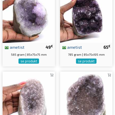
€
€
ametist
49
ametist
65
565 gram | 85x75x75 mm
785 gram | 85x75x105 mm
se produkt
se produkt