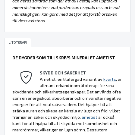
och deras särdrag som gör att du i detalj kan upptäcka
mineralskönheten i vad jorden kan erbjuda oss, och vad
mänskligt geni kan göra med det för att förstå orsaken
till dess existens.
LITOTERAPI
DE DYGDER SOM TILLSKRIVS MINERALET AMETIST
SKYDD OCH SÄKERHET
Ametist, en lilafärgad variant av
kvarts
, är
allmänt erkänd inom litoterapi för sina
skyddande och säkerhetsegenskaper. Det används ofta
som en energisköld, absorberar och omvandlar negativa
energier för att neutralisera dem. Det hjälper till att
stärka auran och skapa en känsla av lugn och frid, vilket
främjar en säker och skyddad miljö.
ametist
är också
känt för att hjälpa till att skydda mot sömnlöshet och
mardrömmar, vilket ger en lugn sömn. Dessutom