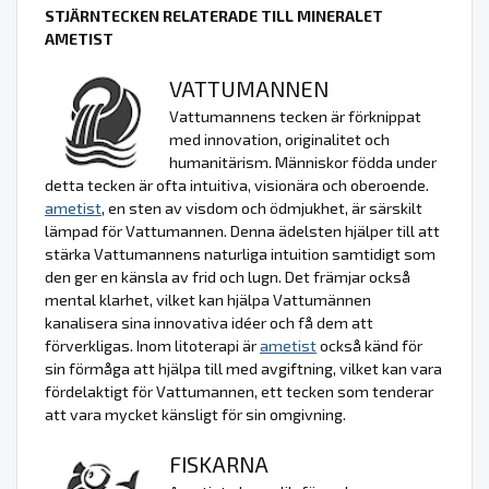
STJÄRNTECKEN RELATERADE TILL MINERALET
AMETIST
VATTUMANNEN
Vattumannens tecken är förknippat
med innovation, originalitet och
humanitärism. Människor födda under
detta tecken är ofta intuitiva, visionära och oberoende.
ametist
, en sten av visdom och ödmjukhet, är särskilt
lämpad för Vattumannen. Denna ädelsten hjälper till att
stärka Vattumannens naturliga intuition samtidigt som
den ger en känsla av frid och lugn. Det främjar också
mental klarhet, vilket kan hjälpa Vattumännen
kanalisera sina innovativa idéer och få dem att
förverkligas. Inom litoterapi är
ametist
också känd för
sin förmåga att hjälpa till med avgiftning, vilket kan vara
fördelaktigt för Vattumannen, ett tecken som tenderar
att vara mycket känsligt för sin omgivning.
FISKARNA