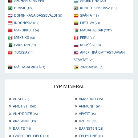
AFGHANISTAN
ARGENTINA
(44)
(23)
BRASIL
KONGO-KINSHASA
(129)
(18)
DOMINIKÁNA DÁSSEVÁLDI
SPÁNIA
(8)
(48)
INDONESIA
LIETUVA
(84)
(21)
MAROKKO
MADAGASKAR
(354)
(1717)
MEKSIKO
PERU
(51)
(32)
PAKISTAN
RUOŠŠA
(67)
(80)
TUNISIA
AMERIHKÁ OVTTASTUVVAN
(14)
STÁHTAT
(25)
MÁTTA-AFRIHKÁ
ZIMBABWE
(7)
(6)
TYP MINERAL
»
»
AGAT
AMAZONIT
(125)
(35)
»
»
AMETIST
AMMONIT
(100)
(64)
»
»
ANHYDRITE
APATIT
(15)
(15)
»
»
ARAGONIT
AZURIT
(13)
(58)
»
»
BARITE
BÄRNSTEN
(41)
(21)
»
»
CAMPO DEL CIELO
CELESTINE
(23)
(19)