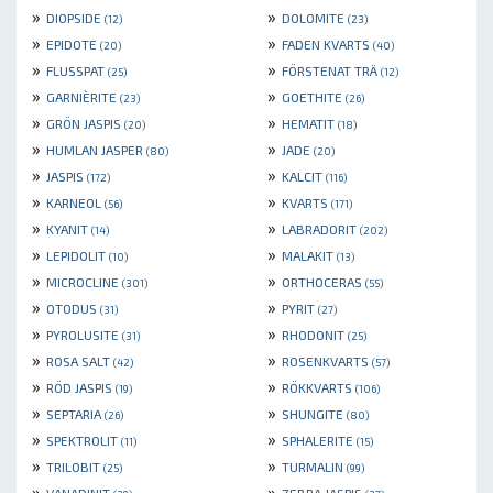
»
»
DIOPSIDE
DOLOMITE
(12)
(23)
»
»
EPIDOTE
FADEN KVARTS
(20)
(40)
»
»
FLUSSPAT
FÖRSTENAT TRÄ
(25)
(12)
»
»
GARNIÈRITE
GOETHITE
(23)
(26)
»
»
GRÖN JASPIS
HEMATIT
(20)
(18)
»
»
HUMLAN JASPER
JADE
(80)
(20)
»
»
JASPIS
KALCIT
(172)
(116)
»
»
KARNEOL
KVARTS
(56)
(171)
»
»
KYANIT
LABRADORIT
(14)
(202)
»
»
LEPIDOLIT
MALAKIT
(10)
(13)
»
»
MICROCLINE
ORTHOCERAS
(301)
(55)
»
»
OTODUS
PYRIT
(31)
(27)
»
»
PYROLUSITE
RHODONIT
(31)
(25)
»
»
ROSA SALT
ROSENKVARTS
(42)
(57)
»
»
RÖD JASPIS
RÖKKVARTS
(19)
(106)
»
»
SEPTARIA
SHUNGITE
(26)
(80)
»
»
SPEKTROLIT
SPHALERITE
(11)
(15)
»
»
TRILOBIT
TURMALIN
(25)
(99)
»
»