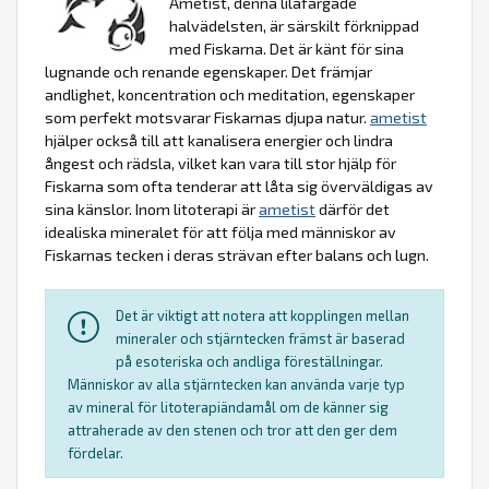
Ametist, denna lilafärgade
halvädelsten, är särskilt förknippad
med Fiskarna. Det är känt för sina
lugnande och renande egenskaper. Det främjar
andlighet, koncentration och meditation, egenskaper
som perfekt motsvarar Fiskarnas djupa natur.
ametist
hjälper också till att kanalisera energier och lindra
ångest och rädsla, vilket kan vara till stor hjälp för
Fiskarna som ofta tenderar att låta sig överväldigas av
sina känslor. Inom litoterapi är
ametist
därför det
idealiska mineralet för att följa med människor av
Fiskarnas tecken i deras strävan efter balans och lugn.
Det är viktigt att notera att kopplingen mellan
mineraler och stjärntecken främst är baserad
på esoteriska och andliga föreställningar.
Människor av alla stjärntecken kan använda varje typ
av mineral för litoterapiändamål om de känner sig
attraherade av den stenen och tror att den ger dem
fördelar.