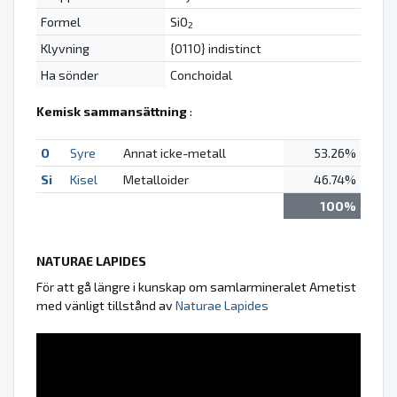
Formel
SiO
2
Klyvning
{0110} indistinct
Ha sönder
Conchoidal
Kemisk sammansättning
:
O
Syre
Annat icke-metall
53.26%
Si
Kisel
Metalloider
46.74%
100%
NATURAE LAPIDES
För att gå längre i kunskap om samlarmineralet Ametist
med vänligt tillstånd av
Naturae Lapides