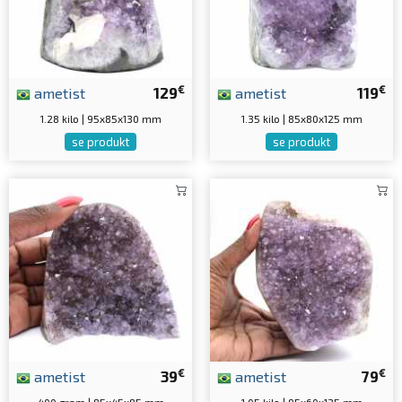
€
€
ametist
129
ametist
119
1.28 kilo | 95x85x130 mm
1.35 kilo | 85x80x125 mm
se produkt
se produkt
€
€
ametist
39
ametist
79