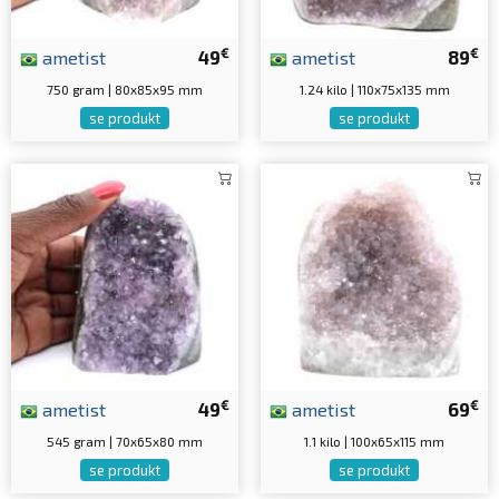
€
€
ametist
49
ametist
89
750 gram | 80x85x95 mm
1.24 kilo | 110x75x135 mm
se produkt
se produkt
€
€
ametist
49
ametist
69
545 gram | 70x65x80 mm
1.1 kilo | 100x65x115 mm
se produkt
se produkt