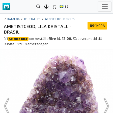
SE
KATALOG
KRISTALLER
GEODER OCH DRUSES
AMETISTGEOD, LILA KRISTALL -
89
KÖPA
€
BRASIL
om beställt
före kl. 12.00
.
Leveranstid till
Skickas idag
Ruoŧŧa :
3
till
8
arbetsdagar