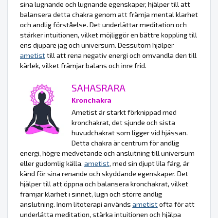
sina lugnande och lugnande egenskaper, hjälper till att
balansera detta chakra genom att främja mental klarhet
och andlig förståelse. Det underlättar meditation och
stärker intuitionen, vilket möjliggör en bättre koppling till
ens djupare jag och universum. Dessutom hjälper
ametist
till att rena negativ energi och omvandla den till
kärlek, vilket främjar balans och inre frid.
SAHASRARA
Kronchakra
Ametist är starkt förknippad med
kronchakrat, det sjunde och sista
huvudchakrat som ligger vid hjässan.
Detta chakra är centrum för andlig
energi, högre medvetande och anslutning till universum
eller gudomlig källa.
ametist
, med sin djupt lila färg, är
känd för sina renande och skyddande egenskaper. Det
hjälper till att öppna och balansera kronchakrat, vilket
främjar klarhet i sinnet, lugn och större andlig
anslutning. Inom litoterapi används
ametist
ofta för att
underlätta meditation, stärka intuitionen och hjälpa