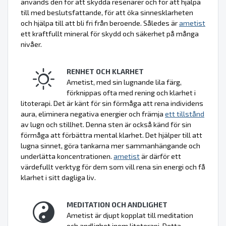
används den för att skydda resenärer och för att hjälpa
till med beslutsfattande, för att öka sinnesklarheten
och hjälpa till att bli fri från beroende. Således är
ametist
ett kraftfullt mineral för skydd och säkerhet på många
nivåer.
RENHET OCH KLARHET
Ametist, med sin lugnande lila färg,
förknippas ofta med rening och klarhet i
litoterapi. Det är känt för sin förmåga att rena individens
aura, eliminera negativa energier och främja
ett tillstånd
av lugn och stillhet. Denna sten är också känd för sin
förmåga att förbättra mental klarhet. Det hjälper till att
lugna sinnet, göra tankarna mer sammanhängande och
underlätta koncentrationen.
ametist
är därför ett
värdefullt verktyg för dem som vill rena sin energi och få
klarhet i sitt dagliga liv.
MEDITATION OCH ANDLIGHET
Ametist är djupt kopplat till meditation
och andlighet inom litoterapi. Detta