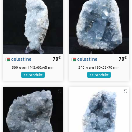
€
€
celestine
79
celestine
79
560 gram | 145x60x45 mm
540 gram | 90x65x70 mm
se produkt
se produkt