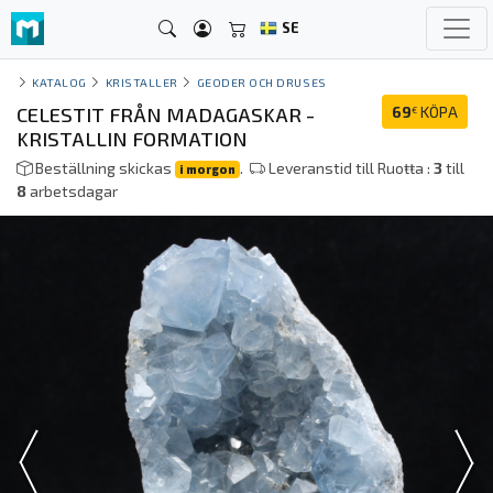
SE
KATALOG
KRISTALLER
GEODER OCH DRUSES
CELESTIT FRÅN MADAGASKAR -
69
KÖPA
€
KRISTALLIN FORMATION
Beställning skickas
.
Leveranstid till Ruoŧŧa :
3
till
i morgon
8
arbetsdagar