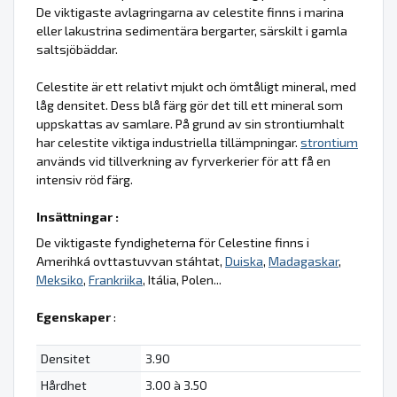
De viktigaste avlagringarna av celestite finns i marina
eller lakustrina sedimentära bergarter, särskilt i gamla
saltsjöbäddar.
Celestite är ett relativt mjukt och ömtåligt mineral, med
låg densitet. Dess blå färg gör det till ett mineral som
uppskattas av samlare. På grund av sin strontiumhalt
har celestite viktiga industriella tillämpningar.
strontium
används vid tillverkning av fyrverkerier för att få en
intensiv röd färg.
Insättningar :
De viktigaste fyndigheterna för Celestine finns i
Amerihká ovttastuvvan stáhtat,
Duiska
,
Madagaskar
,
Meksiko
,
Frankriika
, Itália, Polen...
Egenskaper
:
Densitet
3.90
Hårdhet
3.00 à 3.50