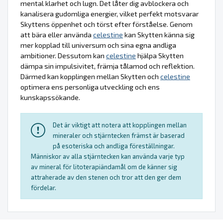
mental klarhet och lugn. Det låter dig avblockera och
kanalisera gudomliga energier, vilket perfekt motsvarar
Skyttens öppenhet och törst efter förståelse. Genom
att bära eller använda
celestine
kan Skytten känna sig
mer kopplad till universum och sina egna andliga
ambitioner. Dessutom kan
celestine
hjälpa Skytten
dämpa sin impulsivitet, främja tålamod och reflektion.
Därmed kan kopplingen mellan Skytten och
celestine
optimera ens personliga utveckling och ens
kunskapssökande.
Det är viktigt att notera att kopplingen mellan
mineraler och stjärntecken främst är baserad
på esoteriska och andliga föreställningar.
Människor av alla stjärntecken kan använda varje typ
av mineral för litoterapiändamål om de känner sig
attraherade av den stenen och tror att den ger dem
fördelar.