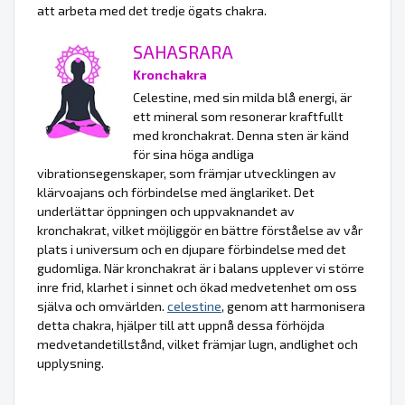
att arbeta med det tredje ögats chakra.
SAHASRARA
Kronchakra
Celestine, med sin milda blå energi, är
ett mineral som resonerar kraftfullt
med kronchakrat. Denna sten är känd
för sina höga andliga
vibrationsegenskaper, som främjar utvecklingen av
klärvoajans och förbindelse med änglariket. Det
underlättar öppningen och uppvaknandet av
kronchakrat, vilket möjliggör en bättre förståelse av vår
plats i universum och en djupare förbindelse med det
gudomliga. När kronchakrat är i balans upplever vi större
inre frid, klarhet i sinnet och ökad medvetenhet om oss
själva och omvärlden.
celestine
, genom att harmonisera
detta chakra, hjälper till att uppnå dessa förhöjda
medvetandetillstånd, vilket främjar lugn, andlighet och
upplysning.