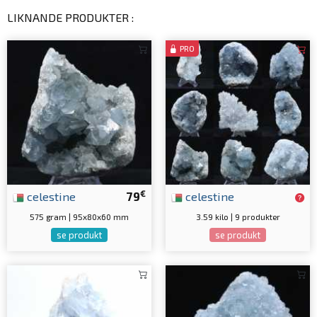
LIKNANDE PRODUKTER :
PRO
€
celestine
79
celestine
575 gram | 95x80x60 mm
3.59 kilo | 9 produkter
se produkt
se produkt