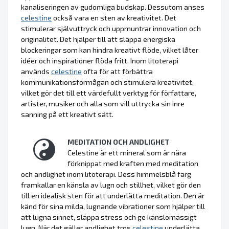
kanaliseringen av gudomliga budskap. Dessutom anses
celestine
också vara en sten av kreativitet. Det
stimulerar självuttryck och uppmuntrar innovation och
originalitet. Det hjälper till att släppa energiska
blockeringar som kan hindra kreativt flöde, vilket låter
idéer och inspirationer flöda fritt. Inom litoterapi
används
celestine
ofta för att förbättra
kommunikationsförmågan och stimulera kreativitet,
vilket gör det till ett värdefullt verktyg för författare,
artister, musiker och alla som vill uttrycka sin inre
sanning på ett kreativt sätt.
MEDITATION OCH ANDLIGHET
Celestine är ett mineral som är nära
förknippat med kraften med meditation
och andlighet inom litoterapi. Dess himmelsblå färg
framkallar en känsla av lugn och stillhet, vilket gör den
till en idealisk sten för att underlätta meditation. Den är
känd för sina milda, lugnande vibrationer som hjälper till
att lugna sinnet, släppa stress och ge känslomässigt
lugn. När det gäller andlighet tros
celestine
underlätta