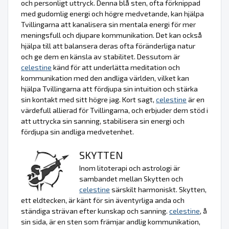
och personligt uttryck. Denna blå sten, ofta förknippad
med gudomlig energi och högre medvetande, kan hjälpa
Tvillingarna att kanalisera sin mentala energi för mer
meningsfull och djupare kommunikation. Det kan också
hjälpa till att balansera deras ofta föränderliga natur
och ge dem en känsla av stabilitet. Dessutom är
celestine
känd för att underlätta meditation och
kommunikation med den andliga världen, vilket kan
hjälpa Tvillingarna att fördjupa sin intuition och stärka
sin kontakt med sitt högre jag. Kort sagt,
celestine
är en
värdefull allierad för Tvillingarna, och erbjuder dem stöd i
att uttrycka sin sanning, stabilisera sin energi och
fördjupa sin andliga medvetenhet.
SKYTTEN
Inom litoterapi och astrologi är
sambandet mellan Skytten och
celestine
särskilt harmoniskt. Skytten,
ett eldtecken, är känt för sin äventyrliga anda och
ständiga strävan efter kunskap och sanning.
celestine
, å
sin sida, är en sten som främjar andlig kommunikation,