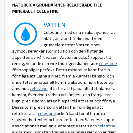
NATURLIGA GRUNDÄMNEN RELATERADE TILL
MINERALET CELESTINE
VATTEN
Celestine, med sina mjuka nyanser av
blått, är starkt förknippad med
grundelementet Vatten, som
symboliserar känslor, intuition och den flytande
aspekten av vårt väsen. Vatten är också kopplat till
rening, helande och inre frid, egenskaper som
celestine
förkroppsligar perfekt. Detta mineral är känt för sin
förmåga att lugna sinnet, främja klarhet i känslor och
underlätta emotionell kommunikation. Inom litoterapi
används
celestine
ofta för att hjälpa till att balansera
känslor, övervinna rädsla och ångest och främja inre
lugn, precis som vatten hjälper till att rena och förnya.
Dessutom, precis som vatten har förmågan att
reflektera, är
celestine
också känd för att främja
självmedvetenhet och inre reflektion. Således skapar
associationen mellan elementet Vatten och
celestine
en harmoni som kan främja känslomässigt och andligt