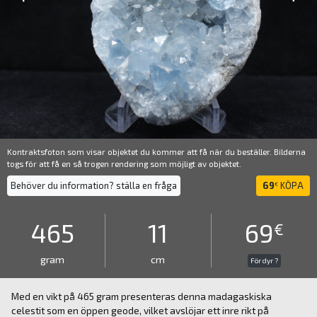
Kontraktsfoton som visar objektet du kommer att få när du beställer. Bilderna
togs för att få en så trogen rendering som möjligt av objektet.
Behöver du information? ställa en fråga
69
KÖPA
€
465
11
69
€
gram
cm
För dyr ?
Med en vikt på 465 gram presenteras denna madagaskiska
celestit som en öppen geode, vilket avslöjar ett inre rikt på