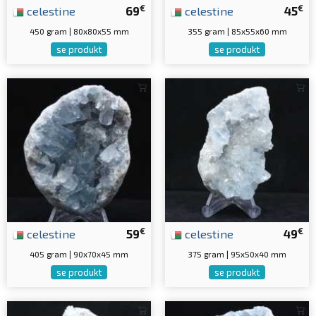
€
€
celestine
69
celestine
45
450 gram | 80x80x55 mm
355 gram | 85x55x60 mm
se produkt
se produkt
€
€
celestine
59
celestine
49
405 gram | 90x70x45 mm
375 gram | 95x50x40 mm
se produkt
se produkt