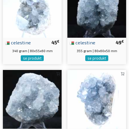
€
€
celestine
45
celestine
49
340 gram | 80x55x60 mm
355 gram | 80x60x50 mm
se produkt
se produkt