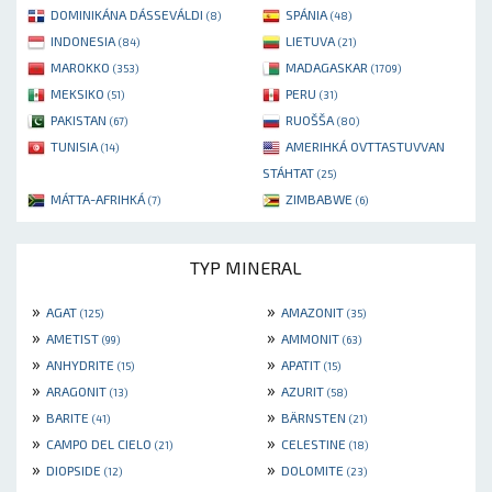
DOMINIKÁNA DÁSSEVÁLDI
SPÁNIA
(8)
(48)
INDONESIA
LIETUVA
(84)
(21)
MAROKKO
MADAGASKAR
(353)
(1709)
MEKSIKO
PERU
(51)
(31)
PAKISTAN
RUOŠŠA
(67)
(80)
TUNISIA
AMERIHKÁ OVTTASTUVVAN
(14)
STÁHTAT
(25)
MÁTTA-AFRIHKÁ
ZIMBABWE
(7)
(6)
TYP MINERAL
»
»
AGAT
AMAZONIT
(125)
(35)
»
»
AMETIST
AMMONIT
(99)
(63)
»
»
ANHYDRITE
APATIT
(15)
(15)
»
»
ARAGONIT
AZURIT
(13)
(58)
»
»
BARITE
BÄRNSTEN
(41)
(21)
»
»
CAMPO DEL CIELO
CELESTINE
(21)
(18)
»
»
DIOPSIDE
DOLOMITE
(12)
(23)