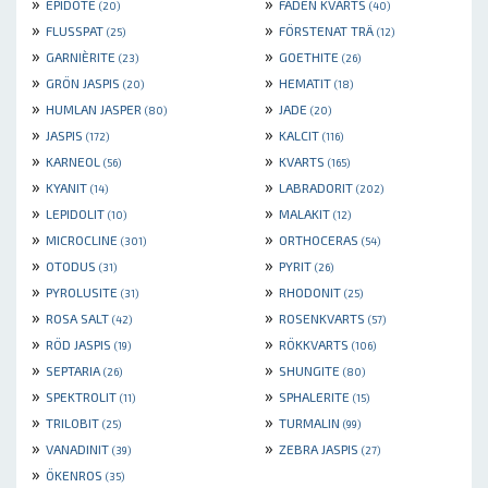
»
»
EPIDOTE
FADEN KVARTS
(20)
(40)
»
»
FLUSSPAT
FÖRSTENAT TRÄ
(25)
(12)
»
»
GARNIÈRITE
GOETHITE
(23)
(26)
»
»
GRÖN JASPIS
HEMATIT
(20)
(18)
»
»
HUMLAN JASPER
JADE
(80)
(20)
»
»
JASPIS
KALCIT
(172)
(116)
»
»
KARNEOL
KVARTS
(56)
(165)
»
»
KYANIT
LABRADORIT
(14)
(202)
»
»
LEPIDOLIT
MALAKIT
(10)
(12)
»
»
MICROCLINE
ORTHOCERAS
(301)
(54)
»
»
OTODUS
PYRIT
(31)
(26)
»
»
PYROLUSITE
RHODONIT
(31)
(25)
»
»
ROSA SALT
ROSENKVARTS
(42)
(57)
»
»
RÖD JASPIS
RÖKKVARTS
(19)
(106)
»
»
SEPTARIA
SHUNGITE
(26)
(80)
»
»
SPEKTROLIT
SPHALERITE
(11)
(15)
»
»
TRILOBIT
TURMALIN
(25)
(99)
»
»
VANADINIT
ZEBRA JASPIS
(39)
(27)
»
ÖKENROS
(35)