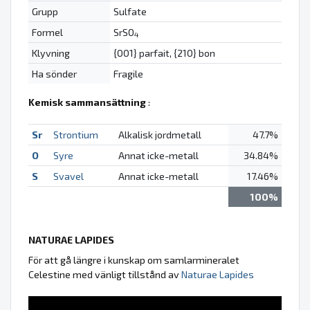
Grupp
Sulfate
Formel
SrSO
4
Klyvning
{001} parfait, {210} bon
Ha sönder
Fragile
Kemisk sammansättning
:
Sr
Strontium
Alkalisk jordmetall
47.7%
O
Syre
Annat icke-metall
34.84%
S
Svavel
Annat icke-metall
17.46%
100%
NATURAE LAPIDES
För att gå längre i kunskap om samlarmineralet
Celestine med vänligt tillstånd av
Naturae Lapides