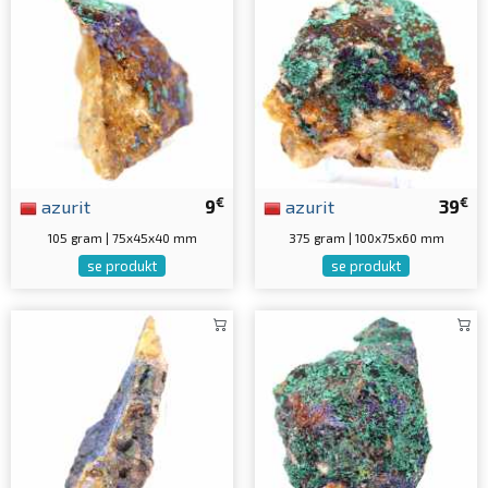
€
€
azurit
9
azurit
39
105 gram | 75x45x40 mm
375 gram | 100x75x60 mm
se produkt
se produkt