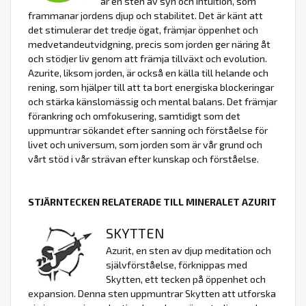
är en sten av syn och intuition, som
frammanar jordens djup och stabilitet. Det är känt att
det stimulerar det tredje ögat, främjar öppenhet och
medvetandeutvidgning, precis som jorden ger näring åt
och stödjer liv genom att främja tillväxt och evolution.
Azurite, liksom jorden, är också en källa till helande och
rening, som hjälper till att ta bort energiska blockeringar
och stärka känslomässig och mental balans. Det främjar
förankring och omfokusering, samtidigt som det
uppmuntrar sökandet efter sanning och förståelse för
livet och universum, som jorden som är vår grund och
vårt stöd i vår strävan efter kunskap och förståelse.
STJÄRNTECKEN RELATERADE TILL MINERALET AZURIT
SKYTTEN
Azurit, en sten av djup meditation och
självförståelse, förknippas med
Skytten, ett tecken på öppenhet och
expansion. Denna sten uppmuntrar Skytten att utforska