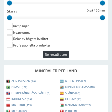
0 på 460mm
Skära :
Kampanjer
Nyankomna
Delar av högsta kvalitet
Professionella produkter
Se resultaten
MINERALER PER LAND
AFGHANISTAN
ARGENTINA
(44)
(22)
BRASIL
KONGO-KINSHASA
(129)
(18)
DOMINIKÁNA DÁSSEVÁLDI
SPÁNIA
(8)
(48)
INDONESIA
LIETUVA
(84)
(21)
MAROKKO
MADAGASKAR
(353)
(1717)
MEKSIKO
PERU
(51)
(31)