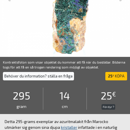
Kontraktsfoton som visar objektet du kommer att få när du beställer. Bilderna
togs för att få en så trogen rendering som möjligt av objektet.
Behöver du information? ställa en fråga
25
KÖPA
€
295
14
25
€
gram
cm
För dyr ?
Detta 295-grams exemplar av azuritmalakit från Marocko
utmärker sig genom sina djupa
kristaller
infattade i en naturlig