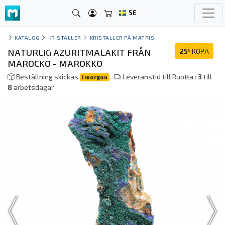
SE
KATALOG
KRISTALLER
KRISTALLER PÅ MATRIS
NATURLIG AZURITMALAKIT FRÅN
25
KÖPA
€
MAROCKO - MAROKKO
Beställning skickas
.
Leveranstid till Ruoŧŧa :
3
till
i morgon
8
arbetsdagar