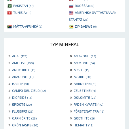
PAKISTAN
RUOŠŠA
(67)
(80)
TUNISIA
AMERIHKÁ OVTTASTUVVAN
(14)
STÁHTAT
(25)
MÁTTA-AFRIHKÁ
ZIMBABWE
(7)
(6)
TYP MINERAL
»
»
AGAT
AMAZONIT
(125)
(35)
»
»
AMETIST
AMMONIT
(100)
(64)
»
»
ANHYDRITE
APATIT
(15)
(15)
»
»
ARAGONIT
AZURIT
(13)
(58)
»
»
BARITE
BÄRNSTEN
(41)
(21)
»
»
CAMPO DEL CIELO
CELESTINE
(22)
(19)
»
»
DIOPSIDE
DOLOMITE
(12)
(23)
»
»
EPIDOTE
FADEN KVARTS
(20)
(40)
»
»
FLUSSPAT
FÖRSTENAT TRÄ
(25)
(12)
»
»
GARNIÈRITE
GOETHITE
(23)
(26)
»
»
GRÖN JASPIS
HEMATIT
(20)
(18)