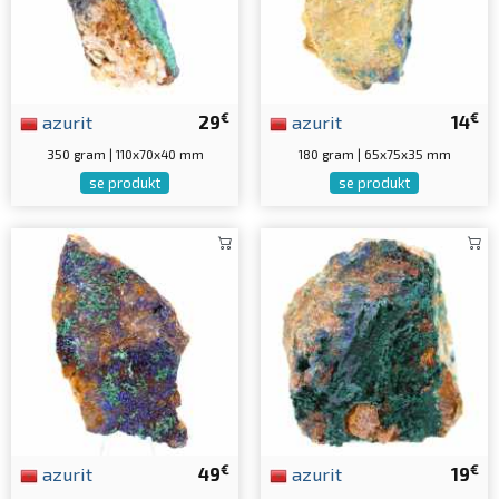
€
€
azurit
29
azurit
14
350 gram | 110x70x40 mm
180 gram | 65x75x35 mm
se produkt
se produkt
€
€
azurit
49
azurit
19