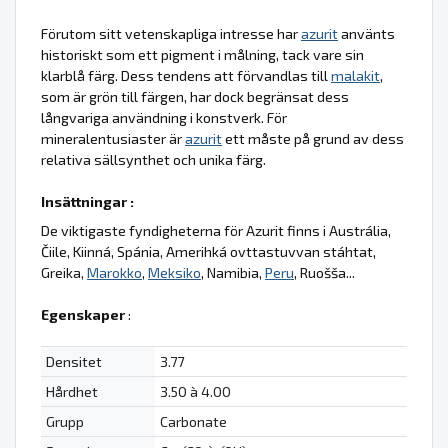
Förutom sitt vetenskapliga intresse har
azurit
använts
historiskt som ett pigment i målning, tack vare sin
klarblå färg. Dess tendens att förvandlas till
malakit
,
som är grön till färgen, har dock begränsat dess
långvariga användning i konstverk. För
mineralentusiaster är
azurit
ett måste på grund av dess
relativa sällsynthet och unika färg.
Insättningar :
De viktigaste fyndigheterna för Azurit finns i Austrália,
Čiile, Kiinná, Spánia, Amerihká ovttastuvvan stáhtat,
Greika,
Marokko
,
Meksiko
, Namibia,
Peru
, Ruošša...
Egenskaper
:
Densitet
3.77
Hårdhet
3.50 à 4.00
Grupp
Carbonate