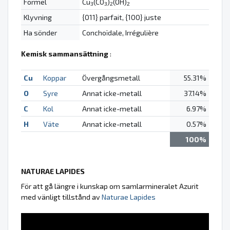
Formel
Cu
(CO
)
(OH)
3
3
2
2
Klyvning
{011} parfait, {100} juste
Ha sönder
Conchoïdale, Irrégulière
Kemisk sammansättning
:
Cu
Koppar
Övergångsmetall
55.31%
O
Syre
Annat icke-metall
37.14%
C
Kol
Annat icke-metall
6.97%
H
Väte
Annat icke-metall
0.57%
100%
NATURAE LAPIDES
För att gå längre i kunskap om samlarmineralet Azurit
med vänligt tillstånd av
Naturae Lapides