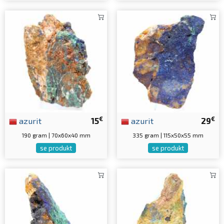
€
€
azurit
15
azurit
29
190 gram | 70x60x40 mm
335 gram | 115x50x55 mm
se produkt
se produkt