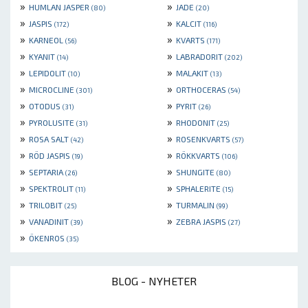
»
»
HUMLAN JASPER
JADE
(80)
(20)
»
»
JASPIS
KALCIT
(172)
(116)
»
»
KARNEOL
KVARTS
(56)
(171)
»
»
KYANIT
LABRADORIT
(14)
(202)
»
»
LEPIDOLIT
MALAKIT
(10)
(13)
»
»
MICROCLINE
ORTHOCERAS
(301)
(54)
»
»
OTODUS
PYRIT
(31)
(26)
»
»
PYROLUSITE
RHODONIT
(31)
(25)
»
»
ROSA SALT
ROSENKVARTS
(42)
(57)
»
»
RÖD JASPIS
RÖKKVARTS
(19)
(106)
»
»
SEPTARIA
SHUNGITE
(26)
(80)
»
»
SPEKTROLIT
SPHALERITE
(11)
(15)
»
»
TRILOBIT
TURMALIN
(25)
(99)
»
»
VANADINIT
ZEBRA JASPIS
(39)
(27)
»
ÖKENROS
(35)
BLOG - NYHETER