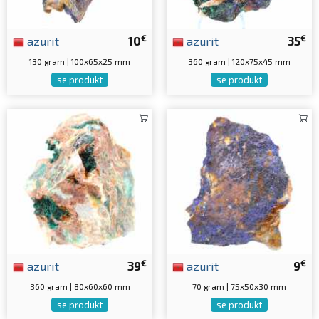
€
€
azurit
10
azurit
35
130 gram | 100x65x25 mm
360 gram | 120x75x45 mm
se produkt
se produkt
€
€
azurit
39
azurit
9
360 gram | 80x60x60 mm
70 gram | 75x50x30 mm
se produkt
se produkt