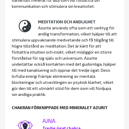
värdefullt mineral för alla som vill förbättra sin
kommunikation och stimulera sin kreativitet.
MEDITATION OCH ANDLIGHET
Azurite används ofta som ett verktyg för
andlig transformation, vilket hjälper till att
stimulera uppvaknande medvetande och få tillgång till
högre tillstånd av meditation. Det är känt för att
förbättra intuition och insikt, vilket möjliggör en större
förståelse för sig själv och universum. Azurite
underlättar också kontakten med det gudomliga, hjälper
till med kanalisering och öppnar det tredje ögat. Dess
livfulla energi främjar eliminering av mentala
blockeringar och utvecklingen av psykisk klarhet, vilket
gör den till ett utmärkt stöd för dem som vill fördjupa
sin andliga praktik.
CHAKRAN FÖRKNIPPADE MED MINERALET AZURIT
AJNA
Tredje ögat chakra