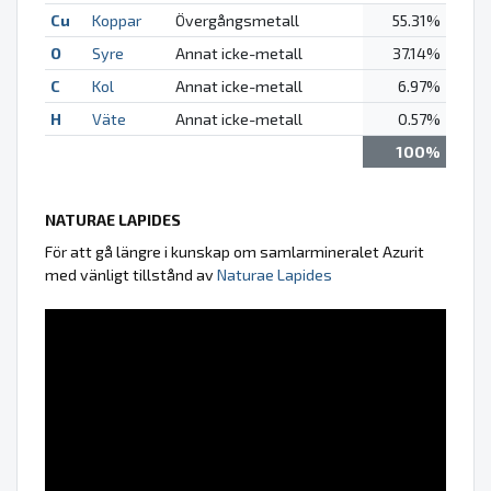
Cu
Koppar
Övergångsmetall
55.31%
O
Syre
Annat icke-metall
37.14%
C
Kol
Annat icke-metall
6.97%
H
Väte
Annat icke-metall
0.57%
100%
NATURAE LAPIDES
För att gå längre i kunskap om samlarmineralet Azurit
med vänligt tillstånd av
Naturae Lapides