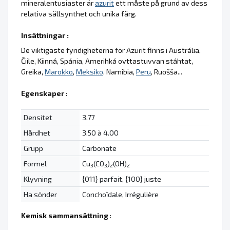
mineralentusiaster är
azurit
ett måste på grund av dess
relativa sällsynthet och unika färg.
Insättningar :
De viktigaste fyndigheterna för Azurit finns i Austrália,
Čiile, Kiinná, Spánia, Amerihká ovttastuvvan stáhtat,
Greika,
Marokko
,
Meksiko
, Namibia,
Peru
, Ruošša...
Egenskaper
:
Densitet
3.77
Hårdhet
3.50 à 4.00
Grupp
Carbonate
Formel
Cu
(CO
)
(OH)
3
3
2
2
Klyvning
{011} parfait, {100} juste
Ha sönder
Conchoïdale, Irrégulière
Kemisk sammansättning
: