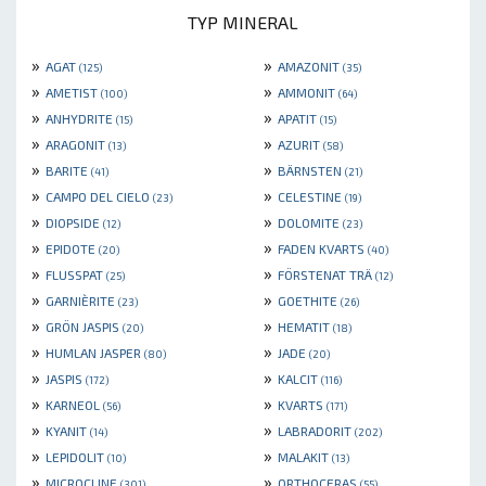
TYP MINERAL
»
»
AGAT
AMAZONIT
(125)
(35)
»
»
AMETIST
AMMONIT
(100)
(64)
»
»
ANHYDRITE
APATIT
(15)
(15)
»
»
ARAGONIT
AZURIT
(13)
(58)
»
»
BARITE
BÄRNSTEN
(41)
(21)
»
»
CAMPO DEL CIELO
CELESTINE
(23)
(19)
»
»
DIOPSIDE
DOLOMITE
(12)
(23)
»
»
EPIDOTE
FADEN KVARTS
(20)
(40)
»
»
FLUSSPAT
FÖRSTENAT TRÄ
(25)
(12)
»
»
GARNIÈRITE
GOETHITE
(23)
(26)
»
»
GRÖN JASPIS
HEMATIT
(20)
(18)
»
»
HUMLAN JASPER
JADE
(80)
(20)
»
»
JASPIS
KALCIT
(172)
(116)
»
»
KARNEOL
KVARTS
(56)
(171)
»
»
KYANIT
LABRADORIT
(14)
(202)
»
»
LEPIDOLIT
MALAKIT
(10)
(13)
»
»
MICROCLINE
ORTHOCERAS
(301)
(55)