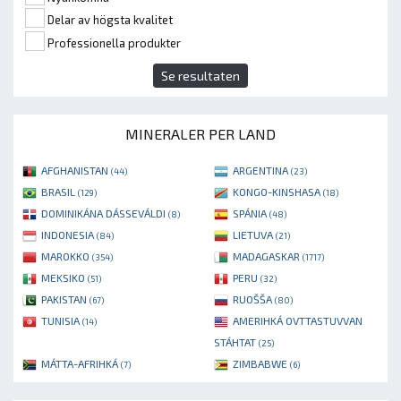
Delar av högsta kvalitet
Professionella produkter
Se resultaten
MINERALER PER LAND
AFGHANISTAN
ARGENTINA
(44)
(23)
BRASIL
KONGO-KINSHASA
(129)
(18)
DOMINIKÁNA DÁSSEVÁLDI
SPÁNIA
(8)
(48)
INDONESIA
LIETUVA
(84)
(21)
MAROKKO
MADAGASKAR
(354)
(1717)
MEKSIKO
PERU
(51)
(32)
PAKISTAN
RUOŠŠA
(67)
(80)
TUNISIA
AMERIHKÁ OVTTASTUVVAN
(14)
STÁHTAT
(25)
MÁTTA-AFRIHKÁ
ZIMBABWE
(7)
(6)