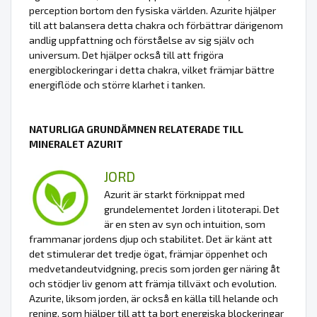
perception bortom den fysiska världen. Azurite hjälper
till att balansera detta chakra och förbättrar därigenom
andlig uppfattning och förståelse av sig själv och
universum. Det hjälper också till att frigöra
energiblockeringar i detta chakra, vilket främjar bättre
energiflöde och större klarhet i tanken.
NATURLIGA GRUNDÄMNEN RELATERADE TILL
MINERALET AZURIT
JORD
Azurit är starkt förknippat med
grundelementet Jorden i litoterapi. Det
är en sten av syn och intuition, som
frammanar jordens djup och stabilitet. Det är känt att
det stimulerar det tredje ögat, främjar öppenhet och
medvetandeutvidgning, precis som jorden ger näring åt
och stödjer liv genom att främja tillväxt och evolution.
Azurite, liksom jorden, är också en källa till helande och
rening, som hjälper till att ta bort energiska blockeringar