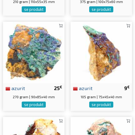
210 gram | 110x55x35 mm
375 gram | 100x75x60 mm
se produkt
se produkt
€
€
azurit
25
azurit
9
270 gram | 90x85x40 mm
105 gram | 75x45x40 mm
se produkt
se produkt