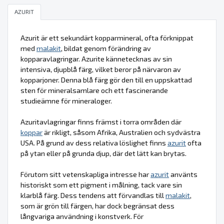
AZURIT
Azurit är ett sekundärt kopparmineral, ofta förknippat
med
malakit
, bildat genom förändring av
kopparavlagringar. Azurite kännetecknas av sin
intensiva, djupblå färg, vilket beror på närvaron av
kopparjoner. Denna blå färg gör den till en uppskattad
sten för mineralsamlare och ett fascinerande
studieämne för mineraloger.
Azuritavlagringar finns främst i torra områden där
koppar
är rikligt, såsom Afrika, Australien och sydvästra
USA. På grund av dess relativa löslighet finns
azurit
ofta
på ytan eller på grunda djup, där det lätt kan brytas.
Förutom sitt vetenskapliga intresse har
azurit
använts
historiskt som ett pigment i målning, tack vare sin
klarblå färg. Dess tendens att förvandlas till
malakit
,
som är grön till färgen, har dock begränsat dess
långvariga användning i konstverk. För