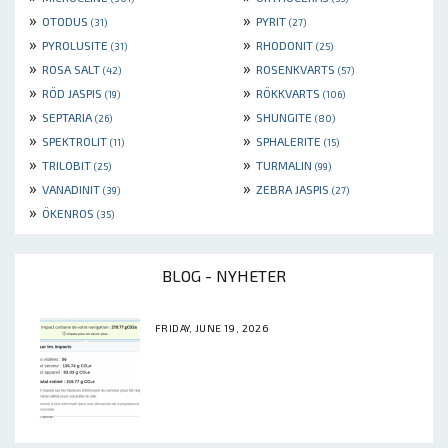
»
»
OTODUS
PYRIT
(31)
(27)
»
»
PYROLUSITE
RHODONIT
(31)
(25)
»
»
ROSA SALT
ROSENKVARTS
(42)
(57)
»
»
RÖD JASPIS
RÖKKVARTS
(19)
(106)
»
»
SEPTARIA
SHUNGITE
(26)
(80)
»
»
SPEKTROLIT
SPHALERITE
(11)
(15)
»
»
TRILOBIT
TURMALIN
(25)
(99)
»
»
VANADINIT
ZEBRA JASPIS
(39)
(27)
»
ÖKENROS
(35)
BLOG - NYHETER
FRIDAY, JUNE 19, 2026