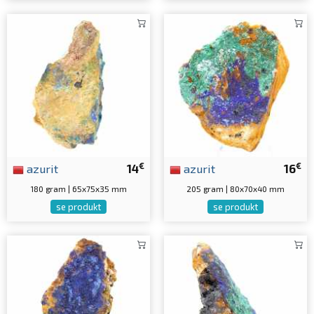
€
€
azurit
14
azurit
16
180 gram | 65x75x35 mm
205 gram | 80x70x40 mm
se produkt
se produkt