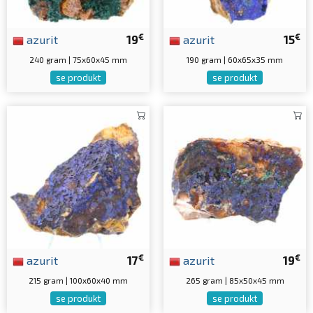
€
€
azurit
19
azurit
15
240 gram | 75x60x45 mm
190 gram | 60x65x35 mm
se produkt
se produkt
€
€
azurit
17
azurit
19
215 gram | 100x60x40 mm
265 gram | 85x50x45 mm
se produkt
se produkt