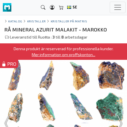
SE
KATALOG
KRISTALLER
KRISTALLER PÅ MATRIS
RÅ MINERAL AZURIT MALAKIT - MAROKKO
Leveranstid till Ruoŧŧa :
3
till
8
arbetsdagar
Denna produkt är reserverad för professionella kunder.
Mer information om proffskonton...
PRO