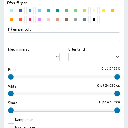
Efter färger :
På en period :
Med mineral :
Efter land :
0 på 2499€
Pris :
0 på 24620gr.
Vikt :
0 på 460mm
Skära :
Kampanjer
Nyankomna