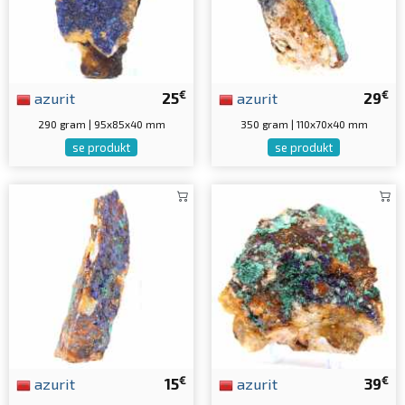
€
€
azurit
25
azurit
29
290 gram | 95x85x40 mm
350 gram | 110x70x40 mm
se produkt
se produkt
€
€
azurit
15
azurit
39