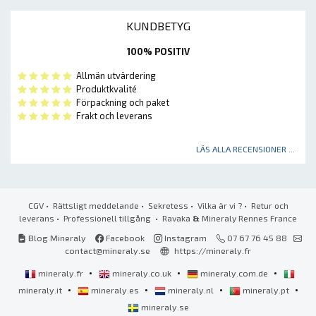
KUNDBETYG
100% POSITIV
Allmän utvärdering
Produktkvalité
Förpackning och paket
Frakt och leverans
LÄS ALLA RECENSIONER ...
CGV
•
Rättsligt meddelande
•
Sekretess
•
Vilka är vi ?
•
Retur och
leverans
•
Professionell tillgång
• Ravaka
&
Mineraly Rennes France
Blog Mineraly
Facebook
Instagram
07 67 76 45 88
contact@mineraly.se
https://mineraly.fr
•
•
•
mineraly.fr
mineraly.co.uk
mineraly.com.de
•
•
•
•
mineraly.it
mineraly.es
mineraly.nl
mineraly.pt
mineraly.se