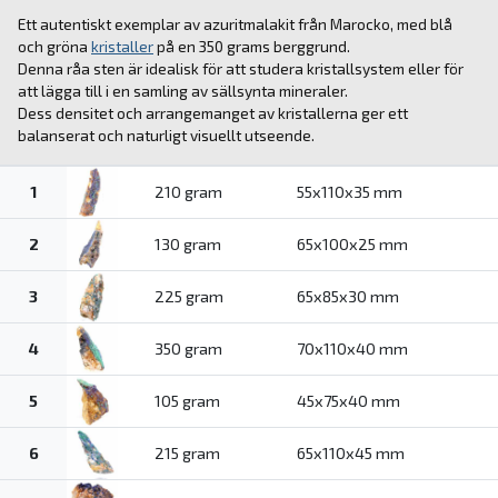
Ett autentiskt exemplar av azuritmalakit från Marocko, med blå
och gröna
kristaller
på en 350 grams berggrund.
Denna råa sten är idealisk för att studera kristallsystem eller för
att lägga till i en samling av sällsynta mineraler.
Dess densitet och arrangemanget av kristallerna ger ett
balanserat och naturligt visuellt utseende.
1
210 gram
55x110x35 mm
2
130 gram
65x100x25 mm
3
225 gram
65x85x30 mm
4
350 gram
70x110x40 mm
5
105 gram
45x75x40 mm
6
215 gram
65x110x45 mm