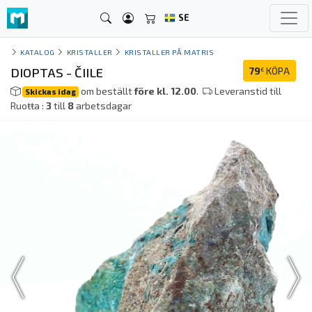
SE
KATALOG
KRISTALLER
KRISTALLER PÅ MATRIS
DIOPTAS - ČIILE
79
KÖPA
€
om beställt
före kl. 12.00
.
Leveranstid till
Skickas idag
Ruoŧŧa :
3
till
8
arbetsdagar