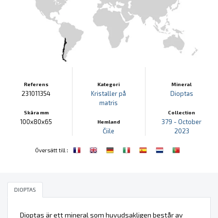
Referens
Kategori
Mineral
231011354
Kristaller på
Dioptas
matris
Skära mm
Collection
100x80x65
379 - October
Hemland
Čiile
2023
:
Översätt till
DIOPTAS
Dioptas är ett mineral som huvudsakligen består av