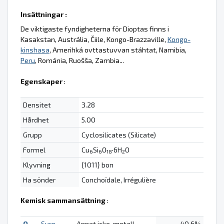
Insättningar :
De viktigaste fyndigheterna för Dioptas finns i
Kasakstan, Austrália, Čiile, Kongo-Brazzaville,
Kongo-
kinshasa
, Amerihká ovttastuvvan stáhtat, Namibia,
Peru
, Románia, Ruošša, Zambia...
Egenskaper
:
Densitet
3.28
Hårdhet
5.00
Grupp
Cyclosilicates (Silicate)
Formel
Cu
Si
O
·6H
O
6
6
18
2
Klyvning
{1011} bon
Ha sönder
Conchoïdale, Irrégulière
Kemisk sammansättning
:
O
Syre
Annat icke-metall
40.6%