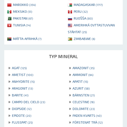
MAROKKO
MADAGASKAR
(354)
(1717)
MEKSIKO
PERU
(51)
(32)
PAKISTAN
RUOŠŠA
(67)
(80)
TUNISIA
AMERIHKÁ OVTTASTUVVAN
(14)
STÁHTAT
(25)
MÁTTA-AFRIHKÁ
ZIMBABWE
(7)
(6)
TYP MINERAL
»
»
AGAT
AMAZONIT
(125)
(35)
»
»
AMETIST
AMMONIT
(100)
(64)
»
»
ANHYDRITE
APATIT
(15)
(15)
»
»
ARAGONIT
AZURIT
(13)
(58)
»
»
BARITE
BÄRNSTEN
(41)
(21)
»
»
CAMPO DEL CIELO
CELESTINE
(23)
(19)
»
»
DIOPSIDE
DOLOMITE
(12)
(23)
»
»
EPIDOTE
FADEN KVARTS
(20)
(40)
»
»
FLUSSPAT
FÖRSTENAT TRÄ
(25)
(12)