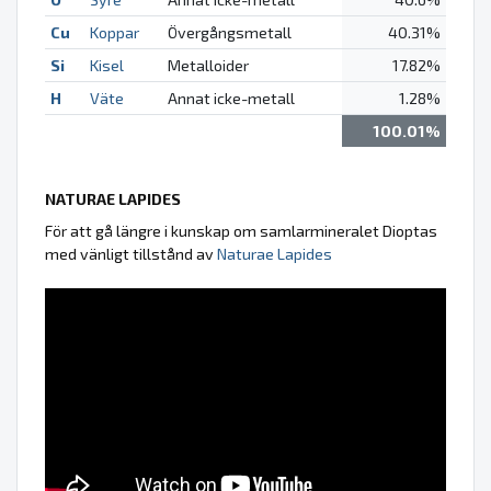
Cu
Koppar
Övergångsmetall
40.31%
Si
Kisel
Metalloider
17.82%
H
Väte
Annat icke-metall
1.28%
100.01%
NATURAE LAPIDES
För att gå längre i kunskap om samlarmineralet Dioptas
med vänligt tillstånd av
Naturae Lapides