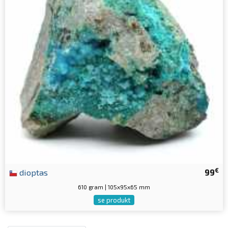
€
dioptas
99
610 gram | 105x95x65 mm
se produkt