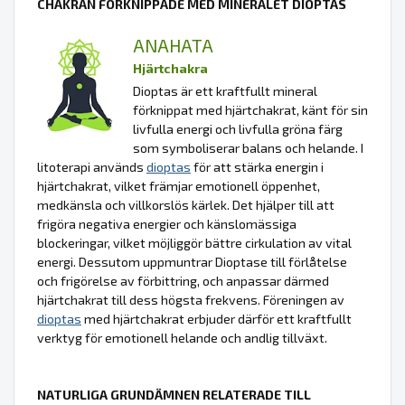
CHAKRAN FÖRKNIPPADE MED MINERALET DIOPTAS
ANAHATA
Hjärtchakra
Dioptas är ett kraftfullt mineral
förknippat med hjärtchakrat, känt för sin
livfulla energi och livfulla gröna färg
som symboliserar balans och helande. I
litoterapi används
dioptas
för att stärka energin i
hjärtchakrat, vilket främjar emotionell öppenhet,
medkänsla och villkorslös kärlek. Det hjälper till att
frigöra negativa energier och känslomässiga
blockeringar, vilket möjliggör bättre cirkulation av vital
energi. Dessutom uppmuntrar Dioptase till förlåtelse
och frigörelse av förbittring, och anpassar därmed
hjärtchakrat till dess högsta frekvens. Föreningen av
dioptas
med hjärtchakrat erbjuder därför ett kraftfullt
verktyg för emotionell helande och andlig tillväxt.
NATURLIGA GRUNDÄMNEN RELATERADE TILL