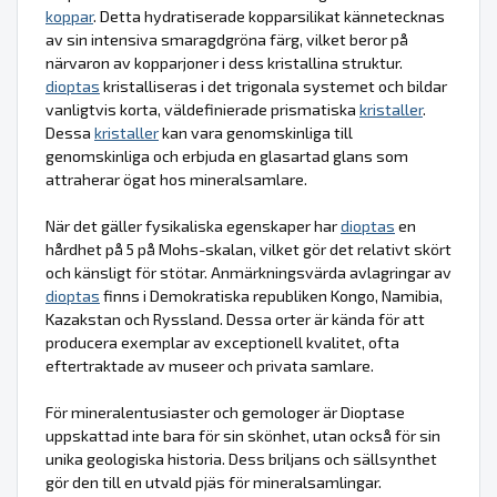
koppar
. Detta hydratiserade kopparsilikat kännetecknas
av sin intensiva smaragdgröna färg, vilket beror på
närvaron av kopparjoner i dess kristallina struktur.
dioptas
kristalliseras i det trigonala systemet och bildar
vanligtvis korta, väldefinierade prismatiska
kristaller
.
Dessa
kristaller
kan vara genomskinliga till
genomskinliga och erbjuda en glasartad glans som
attraherar ögat hos mineralsamlare.
När det gäller fysikaliska egenskaper har
dioptas
en
hårdhet på 5 på Mohs-skalan, vilket gör det relativt skört
och känsligt för stötar. Anmärkningsvärda avlagringar av
dioptas
finns i Demokratiska republiken Kongo, Namibia,
Kazakstan och Ryssland. Dessa orter är kända för att
producera exemplar av exceptionell kvalitet, ofta
eftertraktade av museer och privata samlare.
För mineralentusiaster och gemologer är Dioptase
uppskattad inte bara för sin skönhet, utan också för sin
unika geologiska historia. Dess briljans och sällsynthet
gör den till en utvald pjäs för mineralsamlingar.