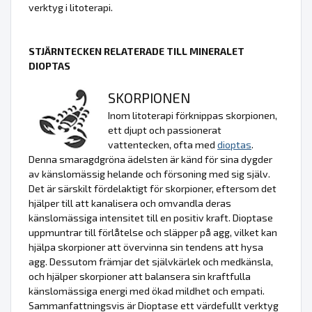
verktyg i litoterapi.
STJÄRNTECKEN RELATERADE TILL MINERALET
DIOPTAS
SKORPIONEN
Inom litoterapi förknippas skorpionen,
ett djupt och passionerat
vattentecken, ofta med
dioptas
.
Denna smaragdgröna ädelsten är känd för sina dygder
av känslomässig helande och försoning med sig själv.
Det är särskilt fördelaktigt för skorpioner, eftersom det
hjälper till att kanalisera och omvandla deras
känslomässiga intensitet till en positiv kraft. Dioptase
uppmuntrar till förlåtelse och släpper på agg, vilket kan
hjälpa skorpioner att övervinna sin tendens att hysa
agg. Dessutom främjar det självkärlek och medkänsla,
och hjälper skorpioner att balansera sin kraftfulla
känslomässiga energi med ökad mildhet och empati.
Sammanfattningsvis är Dioptase ett värdefullt verktyg