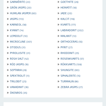
»
»
GARNIÈRITE
GOETHITE
(23)
(26)
»
»
GRÖN JASPIS
HEMATIT
(20)
(18)
»
»
HUMLAN JASPER
JADE
(80)
(20)
»
»
JASPIS
KALCIT
(172)
(116)
»
»
KARNEOL
KVARTS
(56)
(171)
»
»
KYANIT
LABRADORIT
(14)
(202)
»
»
LEPIDOLIT
MALAKIT
(10)
(13)
»
»
MICROCLINE
ORTHOCERAS
(301)
(55)
»
»
OTODUS
PYRIT
(31)
(27)
»
»
PYROLUSITE
RHODONIT
(31)
(25)
»
»
ROSA SALT
ROSENKVARTS
(42)
(57)
»
»
RÖD JASPIS
RÖKKVARTS
(19)
(106)
»
»
SEPTARIA
SHUNGITE
(26)
(80)
»
»
SPEKTROLIT
SPHALERITE
(11)
(15)
»
»
TRILOBIT
TURMALIN
(25)
(99)
»
»
VANADINIT
ZEBRA JASPIS
(39)
(27)
»
ÖKENROS
(35)