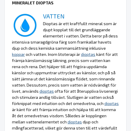
MINERALET DIOPTAS
VATTEN
Dioptas är ett kraftfullt mineral som är
djupt kopplat till det grundläggande
elementet i vatten. Detta beror på dess
intensiva smaragdgröna färg som framkallar havets
djup och dess kemiska sammansättning inklusive
koppar
och vatten. Inom litoterapi är
dioptas
känt för att
främja känslomässig läkning, precis som vatten kan
rena och rena. Det hjälper till att frigöra uppdämda
känslor och uppmuntrar uttrycket av känslor, och på så
sätt jämna ut det känslomässiga flödet, som rinnande
vatten. Dessutom, precis som vatten är nödvändigt för
livet, används
dioptas
ofta för att återuppliva livsenergi
och stimulera andlig tillväxt. Slutligen är vatten också
förknippat med intuition och det omedvetna, och
dioptas
är känt för att främja intuition och hjälpa till att komma
åt det omedvetnas visdom. Således är kopplingen
mellan vattenelementet och
dioptas
djup och
mångfacetterad, vilket gör denna sten till ett värdefullt