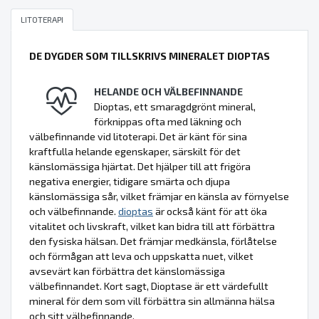
LITOTERAPI
DE DYGDER SOM TILLSKRIVS MINERALET DIOPTAS
HELANDE OCH VÄLBEFINNANDE
Dioptas, ett smaragdgrönt mineral,
förknippas ofta med läkning och
välbefinnande vid litoterapi. Det är känt för sina
kraftfulla helande egenskaper, särskilt för det
känslomässiga hjärtat. Det hjälper till att frigöra
negativa energier, tidigare smärta och djupa
känslomässiga sår, vilket främjar en känsla av förnyelse
och välbefinnande.
dioptas
är också känt för att öka
vitalitet och livskraft, vilket kan bidra till att förbättra
den fysiska hälsan. Det främjar medkänsla, förlåtelse
och förmågan att leva och uppskatta nuet, vilket
avsevärt kan förbättra det känslomässiga
välbefinnandet. Kort sagt, Dioptase är ett värdefullt
mineral för dem som vill förbättra sin allmänna hälsa
och sitt välbefinnande.