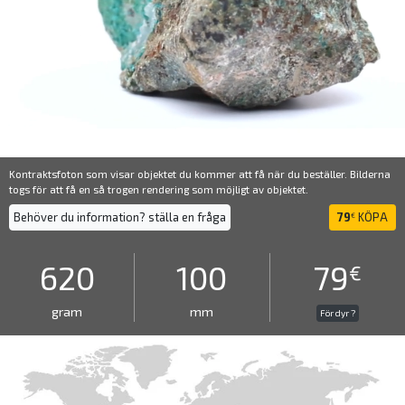
Kontraktsfoton som visar objektet du kommer att få när du beställer. Bilderna
togs för att få en så trogen rendering som möjligt av objektet.
Behöver du information? ställa en fråga
79
KÖPA
€
620
100
79
€
gram
mm
För dyr ?