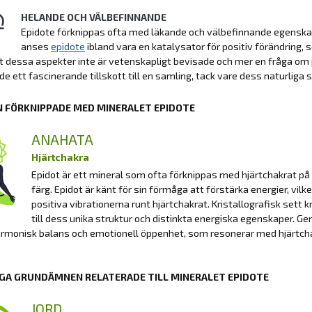
HELANDE OCH VÄLBEFINNANDE
Epidote förknippas ofta med läkande och välbefinnande egenskap
anses
epidote
ibland vara en katalysator för positiv förändring, 
t dessa aspekter inte är vetenskapligt bevisade och mer en fråga om 
de ett fascinerande tillskott till en samling, tack vare dess naturlig
 FÖRKNIPPADE MED MINERALET EPIDOTE
ANAHATA
Hjärtchakra
Epidot är ett mineral som ofta förknippas med hjärtchakrat p
färg. Epidot är känt för sin förmåga att förstärka energier, vilke
positiva vibrationerna runt hjärtchakrat. Kristallografisk sett k
till dess unika struktur och distinkta energiska egenskaper. Gen
armonisk balans och emotionell öppenhet, som resonerar med hjärtch
GA GRUNDÄMNEN RELATERADE TILL MINERALET EPIDOTE
JORD