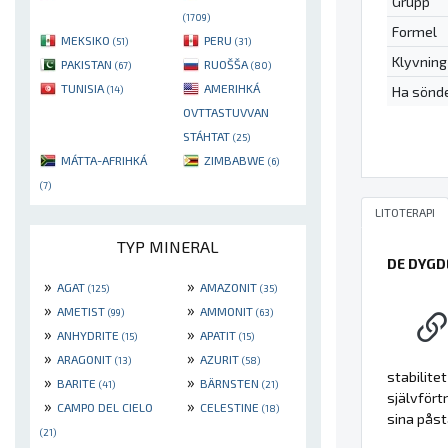
Grupp
(1709)
Formel
MEKSIKO
PERU
(51)
(31)
Klyvning
PAKISTAN
RUOŠŠA
(67)
(80)
TUNISIA
AMERIHKÁ
Ha sönd
(14)
OVTTASTUVVAN
STÁHTAT
(25)
MÁTTA-AFRIHKÁ
ZIMBABWE
(6)
(7)
LITOTERAPI
TYP MINERAL
DE DYGD
»
»
AGAT
AMAZONIT
(125)
(35)
»
»
AMETIST
AMMONIT
(99)
(63)
»
»
ANHYDRITE
APATIT
(15)
(15)
»
»
ARAGONIT
AZURIT
(13)
(58)
stabilite
»
»
BARITE
BÄRNSTEN
(41)
(21)
självfört
»
»
CAMPO DEL CIELO
CELESTINE
(18)
sina påst
(21)