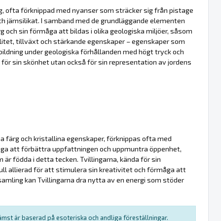
rg, ofta förknippad med nyanser som sträcker sig från pistage
- och järnsilikat. I samband med de grundläggande elementen
g och sin förmåga att bildas i olika geologiska miljöer, såsom
itet, tillväxt och stärkande egenskaper – egenskaper som
 bildning under geologiska förhållanden med högt tryck och
för sin skönhet utan också för sin representation av jordens
na färg och kristallina egenskaper, förknippas ofta med
rmåga att förbättra uppfattningen och uppmuntra öppenhet,
 födda i detta tecken. Tvillingarna, kända för sin
l allierad för att stimulera sin kreativitet och förmåga att
samling kan Tvillingarna dra nytta av en energi som stöder
rämst är baserad på esoteriska och andliga föreställningar.