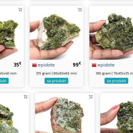
€
€
35
epidote
99
epidote
x45x40 mm
315 gram | 80x60x60 mm
180 gram | 70x65x35
dukt
se produkt
se produkt