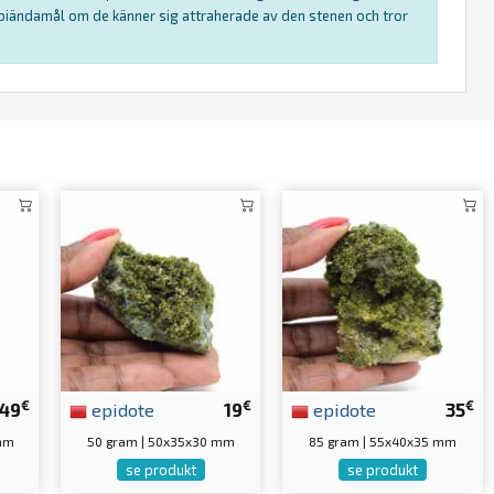
rapiändamål om de känner sig attraherade av den stenen och tror
€
€
€
49
epidote
19
epidote
35
 mm
50 gram | 50x35x30 mm
85 gram | 55x40x35 mm
se produkt
se produkt