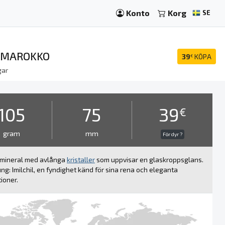
Konto
Korg
SE
- MAROKKO
39
KÖPA
€
gar
105
75
39
€
gram
mm
För dyr ?
tmineral med avlånga
kristaller
som uppvisar en glaskroppsglans.
ng: Imilchil, en fyndighet känd för sina rena och eleganta
ioner.