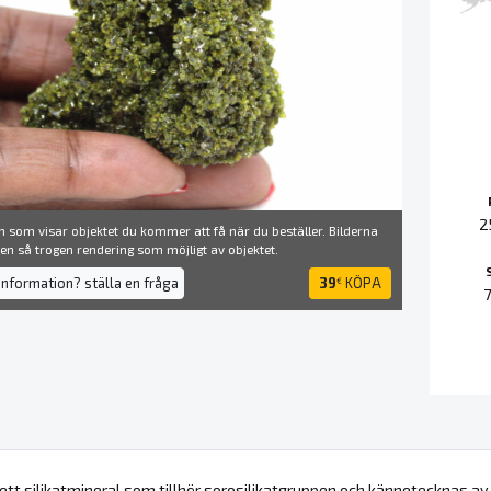
2
 som visar objektet du kommer att få när du beställer. Bilderna
å en så trogen rendering som möjligt av objektet.
information? ställa en fråga
39
KÖPA
€
 ett silikatmineral som tillhör sorosilikatgruppen och kännetecknas