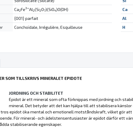
Sorosilicate (Silicate)
Si
3+
Ca
Fe
Al
(Si
O
)(SiO
)O(OH)
Ca
2
2
2
7
4
{001} parfait
Al
er
Conchoïdale, Irrégulière, Esquilleuse
H
ER SOM TILLSKRIVS MINERALET EPIDOTE
JORDNING OCH STABILITET
Epidot är ett mineral som ofta förknippas med jordning och stabil
mineral. Det betyder att det kan hjälpa till att stabilisera känslor
t tros epidot öka mental och emotionell motståndskraft, vilket gör at
roende. För mineral- och ädelstensentusiaster är epidot därför ett värde
ådda stabiliserande egenskaper.