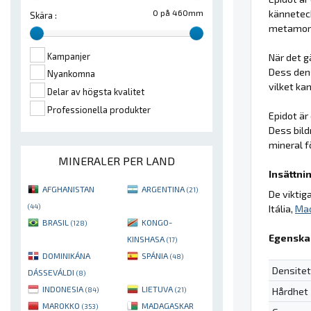
känneteck
0 på 460mm
Skära :
metamorfa
Kampanjer
När det g
Dess dens
Nyankomna
vilket ka
Delar av högsta kvalitet
Professionella produkter
Epidot är
Dess bild
mineral f
MINERALER PER LAND
Insättnin
AFGHANISTAN
ARGENTINA
(21)
De viktig
(44)
Itália,
Ma
BRASIL
KONGO-
(128)
Egenska
KINSHASA
(17)
DOMINIKÁNA
SPÁNIA
(48)
Densitet
DÁSSEVÁLDI
(8)
INDONESIA
LIETUVA
Hårdhet
(84)
(21)
MAROKKO
MADAGASKAR
(353)