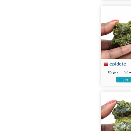
epidote
85 gram | 50
se pro