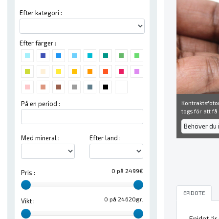
Efter kategori :
Efter färger :
Kontraktsfoton
På en period :
togs för att f
Behöver du 
Med mineral :
Efter land :
0 på 2499€
Pris :
EPIDOTE
0 på 24620gr.
Vikt :
Epidot är