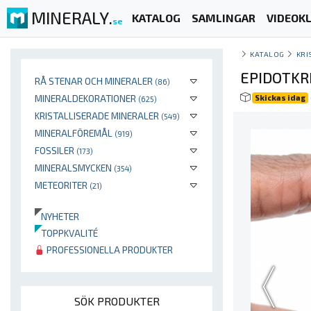
MINERALY.
KATALOG
SAMLINGAR
VIDEOKL
se
KATALOG
KRI
EPIDOTKR
RÅ STENAR OCH MINERALER
(86)
MINERALDEKORATIONER
Skickas idag
(625)
KRISTALLISERADE MINERALER
(549)
MINERALFÖREMÅL
(919)
FOSSILER
(173)
MINERALSMYCKEN
(354)
METEORITER
(21)
NYHETER
TOPPKVALITÉ
PROFESSIONELLA PRODUKTER
SÖK PRODUKTER