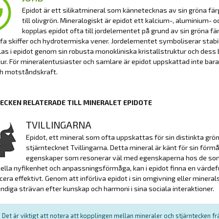
Epidot är ett silikatmineral som kännetecknas av sin gröna fä
till olivgrön. Mineralogiskt är epidot ett kalcium-, aluminium
kopplas epidot ofta till jordelementet på grund av sin gröna fär
 skiffer och hydrotermiska vener. Jordelementet symboliserar stabil
as i epidot genom sin robusta monokliniska kristallstruktur och dess
r. För mineralentusiaster och samlare är epidot uppskattad inte bara 
ch motståndskraft.
ECKEN RELATERADE TILL MINERALET EPIDOTE
TVILLINGARNA
Epidot, ett mineral som ofta uppskattas för sin distinkta grö
stjärntecknet Tvillingarna. Detta mineral är känt för sin fö
egenskaper som resonerar väl med egenskaperna hos de som är
uella nyfikenhet och anpassningsförmåga, kan i epidot finna en värdeful
ra effektivt. Genom att införliva epidot i sin omgivning eller mineral
ndiga strävan efter kunskap och harmoni i sina sociala interaktioner.
Det är viktigt att notera att kopplingen mellan mineraler och stjärntecken f