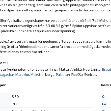
nas av sin gröna färg, som kan variera från pistagegrön till mörkgrön
 miljöer, särskilt i grönskiffer och gnejser, där de bildas genom omv
äller fysikaliska egenskaper har epidot en hårdhet på 6 till 7 på Mohs-
itet varierar vanligtvis från 3,3 till 3,5 g/cm³. Epidot uppvisar perfekt
n påverka hur mineralet spricker under spänning.
 också av stort intresse för geologer, eftersom dess närvaro kan indik
ning är ofta förknippad med metamorfa processer med lågt till medelhögt
ör studier av tektoniska miljöer.
gar :
aste fyndigheterna för Epidote finns i Mátta-Afrihká, Nuortariika,
Brasil
dagaskar
,
Marokko
,
Meksiko
, Norga,
Pakistan
, Ruošša, Šveica...
per
:
Kemis
3.30
O
7.00
Fe