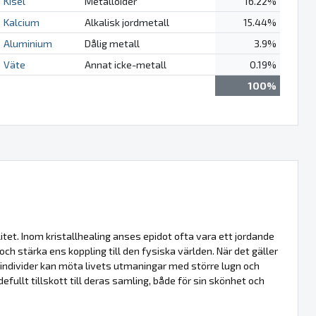
Kisel
Metalloider
16.22%
Kalcium
Alkalisk jordmetall
15.44%
Aluminium
Dålig metall
3.9%
Väte
Annat icke-metall
0.19%
100%
itet. Inom kristallhealing anses epidot ofta vara ett jordande
 och stärka ens koppling till den fysiska världen. När det gäller
t individer kan möta livets utmaningar med större lugn och
fullt tillskott till deras samling, både för sin skönhet och