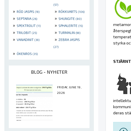
(57)
»
»
RÖD JASPIS
RÖKKVARTS
(19)
(106)
»
»
SEPTARIA
SHUNGITE
(26)
(80)
metamorfa
»
»
SPEKTROLIT
SPHALERITE
(11)
(15)
återspegl
»
»
TRILOBIT
TURMALIN
(25)
(99)
temperatu
»
»
VANADINIT
ZEBRA JASPIS
(39)
styrka o
(27)
»
ÖKENROS
(35)
STJÄRNT
BLOG - NYHETER
FRIDAY, JUNE 19,
2026
intellekt
kommunice
deras stä