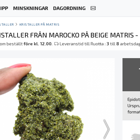
IPP
MINSKNINGAR
DAGORDNING
STALLER
KRISTALLER PÅ MATRIS
ISTALLER FRÅN MAROCKO PÅ BEIGE MATRIS 
om beställt
före kl. 12.00
.
Leveranstid till Ruoŧŧa :
3
till
8
arbetsda
Epido
Urspru
format