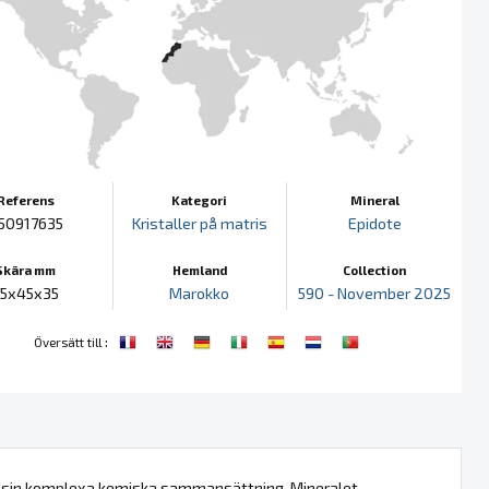
Referens
Kategori
Mineral
50917635
Kristaller på matris
Epidote
Skära mm
Hemland
Collection
75x45x35
Marokko
590 - November 2025
:
Översätt till
 av sin komplexa kemiska sammansättning. Mineralet