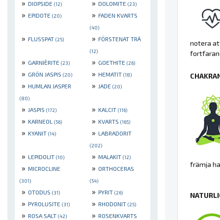
»
»
DIOPSIDE
DOLOMITE
(12)
(23)
»
»
EPIDOTE
FADEN KVARTS
(20)
(40)
»
»
FLUSSPAT
FÖRSTENAT TRÄ
(25)
notera at
(12)
fortfaran
»
»
GARNIÈRITE
GOETHITE
(23)
(26)
»
»
GRÖN JASPIS
HEMATIT
(20)
(18)
CHAKRAN
»
»
HUMLAN JASPER
JADE
(20)
(80)
»
»
JASPIS
KALCIT
(172)
(116)
»
»
KARNEOL
KVARTS
(56)
(165)
»
»
KYANIT
LABRADORIT
(14)
(202)
»
»
LEPIDOLIT
MALAKIT
(10)
(12)
främja h
»
»
MICROCLINE
ORTHOCERAS
(301)
(54)
»
»
OTODUS
PYRIT
(31)
(26)
NATURLI
»
»
PYROLUSITE
RHODONIT
(31)
(25)
»
»
ROSA SALT
ROSENKVARTS
(42)