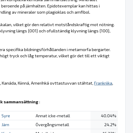
, beroende på järnhalten. Epidotexemplar kan hittas i
andling av mineraler som plagioklas och amfibol.
skalan, vilket gör den relativt motståndskraftig mot nötning.
 klyvning längs {001} och ofullständig klyvning längs {100},
era specifika bildningsförhållanden i metamorfa bergarter.
 tryck och låg temperatur, vilket gör det till ett viktigt
, Kanáda, Kiinná, Amerihká ovttastuvvan stáhtat,
Frankriika
,
k sammansättning
:
Syre
Annat icke-metall
40.04%
Järn
Övergångsmetall
24.2%