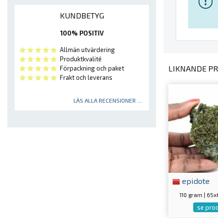
KUNDBETYG
100% POSITIV
Allmän utvärdering
Produktkvalité
LIKNANDE PR
Förpackning och paket
Frakt och leverans
LÄS ALLA RECENSIONER ...
epidote
110 gram | 6
se pro