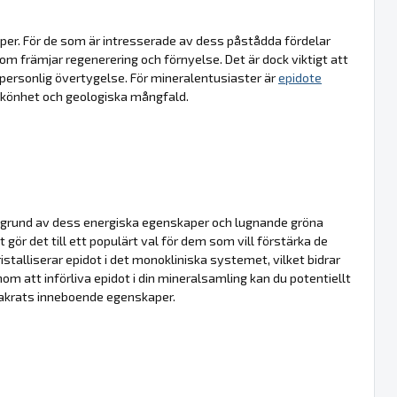
er. För de som är intresserade av dess påstådda fördelar
som främjar regenerering och förnyelse. Det är dock viktigt att
personlig övertygelse. För mineralentusiaster är
epidote
a skönhet och geologiska mångfald.
å grund av dess energiska egenskaper och lugnande gröna
t gör det till ett populärt val för dem som vill förstärka de
ristalliserar epidot i det monokliniska systemet, vilket bidrar
om att införliva epidot i din mineralsamling kan du potentiellt
akrats inneboende egenskaper.