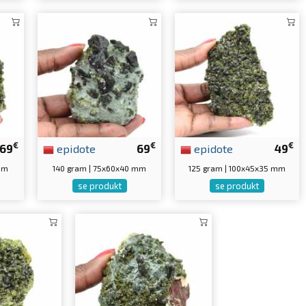
€
€
€
69
epidote
69
epidote
49
 mm
140 gram | 75x60x40 mm
125 gram | 100x45x35 mm
se produkt
se produkt