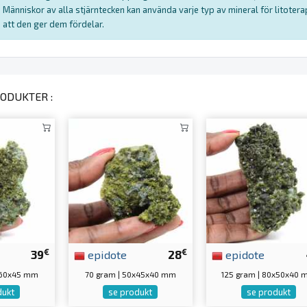
Människor av alla stjärntecken kan använda varje typ av mineral för litote
att den ger dem fördelar.
ODUKTER :
€
€
39
epidote
28
epidote
5x60x45 mm
70 gram | 50x45x40 mm
125 gram | 80x50x40
dukt
se produkt
se produkt