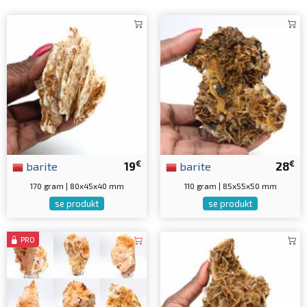
€
€
barite
19
barite
28
170 gram | 80x45x40 mm
110 gram | 85x55x50 mm
se produkt
se produkt
PRO