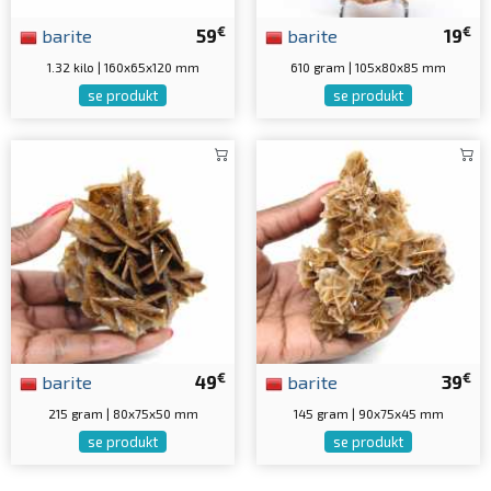
€
€
barite
59
barite
19
1.32 kilo | 160x65x120 mm
610 gram | 105x80x85 mm
se produkt
se produkt
€
€
barite
49
barite
39
215 gram | 80x75x50 mm
145 gram | 90x75x45 mm
se produkt
se produkt