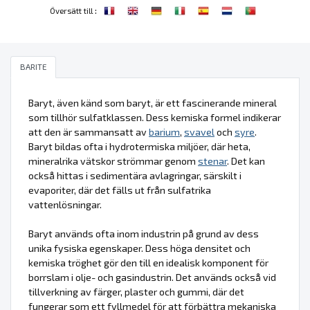
:
Översätt till
BARITE
Baryt, även känd som baryt, är ett fascinerande mineral
som tillhör sulfatklassen. Dess kemiska formel indikerar
att den är sammansatt av
barium
,
svavel
och
syre
.
Baryt bildas ofta i hydrotermiska miljöer, där heta,
mineralrika vätskor strömmar genom
stenar
. Det kan
också hittas i sedimentära avlagringar, särskilt i
evaporiter, där det fälls ut från sulfatrika
vattenlösningar.
Baryt används ofta inom industrin på grund av dess
unika fysiska egenskaper. Dess höga densitet och
kemiska tröghet gör den till en idealisk komponent för
borrslam i olje- och gasindustrin. Det används också vid
tillverkning av färger, plaster och gummi, där det
fungerar som ett fyllmedel för att förbättra mekaniska