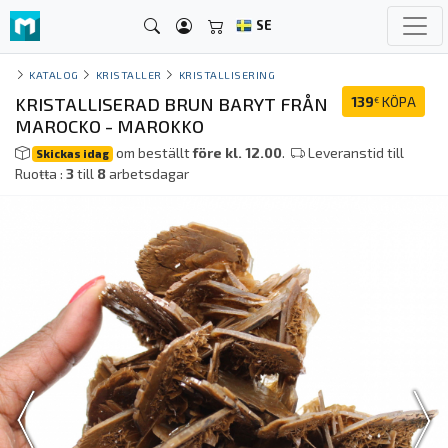
SE
KATALOG
KRISTALLER
KRISTALLISERING
KRISTALLISERAD BRUN BARYT FRÅN
139
KÖPA
€
MAROCKO - MAROKKO
om beställt
före kl. 12.00
.
Leveranstid till
Skickas idag
Ruoŧŧa :
3
till
8
arbetsdagar