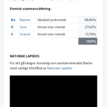
Kemisk sammansättning
:
Ba
Barium
Alkalisk jordmetall
58.84%
O
Syre
Annat icke-metall
27.42%
S
Svavel
Annat icke-metall
13.74%
100%
NATURAE LAPIDES
För att gå längre i kunskap om samlarmineralet Barite
med vänligt tillstånd av
Naturae Lapides