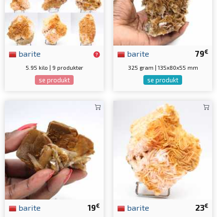
€
barite
barite
79
5.95 kilo | 9 produkter
325 gram | 135x80x55 mm
se produkt
se produkt
€
€
barite
19
barite
23