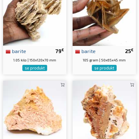
€
€
barite
79
barite
25
1.05 kilo | 150x120x70 mm
105 gram | 50x65x45 mm
se produkt
se produkt