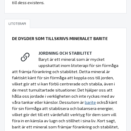
till dess existens.
LITOTERAPI
DE DYGDER SOM TILLSKRIVS MINERALET BARITE
JORDNING OCH STABILITET
Baryt är ett mineral som är mycket
uppskattat inom litoterapi för sin förmåga
att främja förankring och stabilitet. Detta mineral är
faktiskt känt för sin förmåga att koppla oss till jorden,
vilket gör att vi kan förbli centrerade och stabila, även i
de mest tumultartade situationer. Det hjälper oss att
hålla oss jordade i verkligheten och inte ryckas med av
våra tankar eller känslor. Dessutom är
barite
också känt
för sin förmåga att stabilisera och balansera energier,
vilket gör det till ett värdefullt verktyg för dem som vill
föra in en känsla av lugn och stillhet i sina liv. Kort sagt,
barit är ett mineral som främjar förankring och stabilitet,