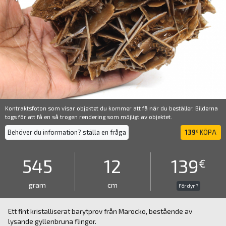
Kontraktsfoton som visar objektet du kommer att få när du beställer. Bilderna
togs för att få en så trogen rendering som möjligt av objektet.
Behöver du information? ställa en fråga
139
KÖPA
€
545
12
139
€
gram
cm
För dyr ?
Ett fint kristalliserat barytprov från Marocko, bestående av
lysande gyllenbruna flingor.