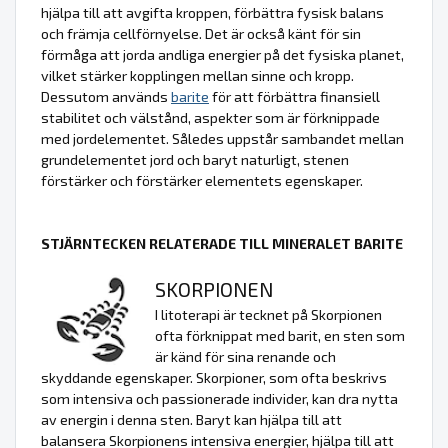
hjälpa till att avgifta kroppen, förbättra fysisk balans
och främja cellförnyelse. Det är också känt för sin
förmåga att jorda andliga energier på det fysiska planet,
vilket stärker kopplingen mellan sinne och kropp.
Dessutom används
barite
för att förbättra finansiell
stabilitet och välstånd, aspekter som är förknippade
med jordelementet. Således uppstår sambandet mellan
grundelementet jord och baryt naturligt, stenen
förstärker och förstärker elementets egenskaper.
STJÄRNTECKEN RELATERADE TILL MINERALET BARITE
SKORPIONEN
I litoterapi är tecknet på Skorpionen
ofta förknippat med barit, en sten som
är känd för sina renande och
skyddande egenskaper. Skorpioner, som ofta beskrivs
som intensiva och passionerade individer, kan dra nytta
av energin i denna sten. Baryt kan hjälpa till att
balansera Skorpionens intensiva energier, hjälpa till att