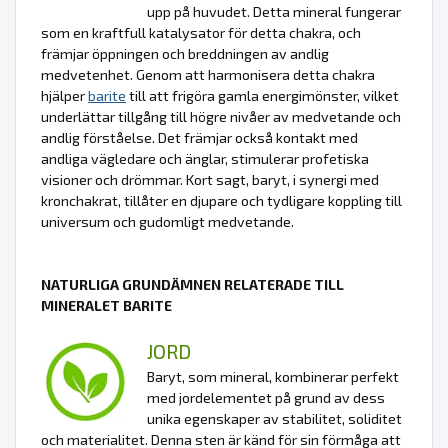
upp på huvudet. Detta mineral fungerar
som en kraftfull katalysator för detta chakra, och
främjar öppningen och breddningen av andlig
medvetenhet. Genom att harmonisera detta chakra
hjälper
barite
till att frigöra gamla energimönster, vilket
underlättar tillgång till högre nivåer av medvetande och
andlig förståelse. Det främjar också kontakt med
andliga vägledare och änglar, stimulerar profetiska
visioner och drömmar. Kort sagt, baryt, i synergi med
kronchakrat, tillåter en djupare och tydligare koppling till
universum och gudomligt medvetande.
NATURLIGA GRUNDÄMNEN RELATERADE TILL
MINERALET BARITE
JORD
Baryt, som mineral, kombinerar perfekt
med jordelementet på grund av dess
unika egenskaper av stabilitet, soliditet
och materialitet. Denna sten är känd för sin förmåga att