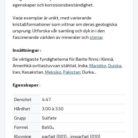
egenskaper och korrosionsbeständighet.
Varje exemplar är unikt, med varierande
kristallformationer som vittnar om deras geologiska
ursprung. Utforska vår samling och dyk in i den
fascinerande världen av mineraler och
stenar
.
Insättningar :
De viktigaste fyndigheterna för Barite finns i Kiinná,
Amerihká ovttastuvvan stáhtat, India,
Marokko
,
Duiska
,
Iran, Kasakstan,
Meksiko
,
Pakistan
, Durka...
Egenskaper
:
Densitet
4.47
Hårdhet
3.00 à 3.50
Grupp
Sulfate
Formel
BaSO
4
Klyvning
parfait {001}, , imparfait {010}