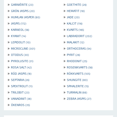
»
»
GARNIÈRITE
GOETHITE
(23)
(26)
»
»
GRÖN JASPIS
HEMATIT
(20)
(18)
»
»
HUMLAN JASPER
JADE
(80)
(20)
»
»
JASPIS
KALCIT
(172)
(116)
»
»
KARNEOL
KVARTS
(56)
(165)
»
»
KYANIT
LABRADORIT
(14)
(202)
»
»
LEPIDOLIT
MALAKIT
(10)
(12)
»
»
MICROCLINE
ORTHOCERAS
(301)
(54)
»
»
OTODUS
PYRIT
(30)
(26)
»
»
PYROLUSITE
RHODONIT
(31)
(25)
»
»
ROSA SALT
ROSENKVARTS
(42)
(56)
»
»
RÖD JASPIS
RÖKKVARTS
(19)
(105)
»
»
SEPTARIA
SHUNGITE
(26)
(80)
»
»
SPEKTROLIT
SPHALERITE
(11)
(15)
»
»
TRILOBIT
TURMALIN
(23)
(98)
»
»
VANADINIT
ZEBRA JASPIS
(39)
(27)
»
ÖKENROS
(35)