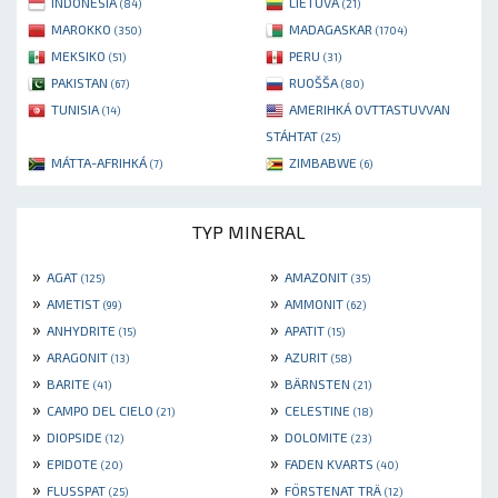
INDONESIA
LIETUVA
(84)
(21)
MAROKKO
MADAGASKAR
(350)
(1704)
MEKSIKO
PERU
(51)
(31)
PAKISTAN
RUOŠŠA
(67)
(80)
TUNISIA
AMERIHKÁ OVTTASTUVVAN
(14)
STÁHTAT
(25)
MÁTTA-AFRIHKÁ
ZIMBABWE
(7)
(6)
TYP MINERAL
»
»
AGAT
AMAZONIT
(125)
(35)
»
»
AMETIST
AMMONIT
(99)
(62)
»
»
ANHYDRITE
APATIT
(15)
(15)
»
»
ARAGONIT
AZURIT
(13)
(58)
»
»
BARITE
BÄRNSTEN
(41)
(21)
»
»
CAMPO DEL CIELO
CELESTINE
(21)
(18)
»
»
DIOPSIDE
DOLOMITE
(12)
(23)
»
»
EPIDOTE
FADEN KVARTS
(20)
(40)
»
»
FLUSSPAT
FÖRSTENAT TRÄ
(25)
(12)