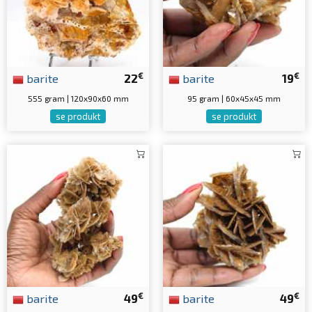
€
€
barite
22
barite
19
555 gram | 120x90x60 mm
95 gram | 60x45x45 mm
se produkt
se produkt
€
€
barite
49
barite
49