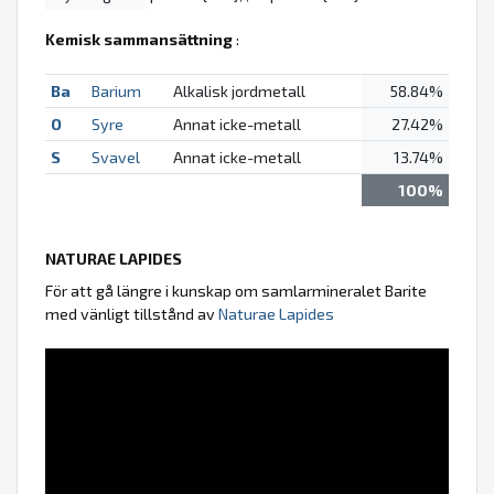
Kemisk sammansättning
:
Ba
Barium
Alkalisk jordmetall
58.84%
O
Syre
Annat icke-metall
27.42%
S
Svavel
Annat icke-metall
13.74%
100%
NATURAE LAPIDES
För att gå längre i kunskap om samlarmineralet Barite
med vänligt tillstånd av
Naturae Lapides