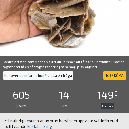
Kontraktsfoton som visar objektet du kommer att få när du beställer. Bilderna
togs för att få en så trogen rendering som möjligt av objektet.
Behöver du information? ställa en fråga
149
KÖPA
€
605
14
149
€
gram
cm
För dyr ?
Ett naturligt exemplar av brun baryt som uppvisar väldefinierad
och lysande
kristallisering
.