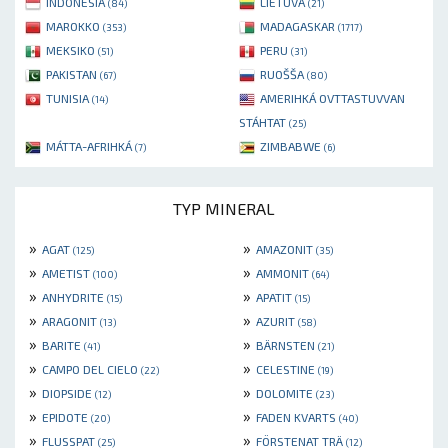
INDONESIA
LIETUVA
(84)
(21)
MAROKKO
MADAGASKAR
(353)
(1717)
MEKSIKO
PERU
(51)
(31)
PAKISTAN
RUOŠŠA
(67)
(80)
TUNISIA
AMERIHKÁ OVTTASTUVVAN
(14)
STÁHTAT
(25)
MÁTTA-AFRIHKÁ
ZIMBABWE
(7)
(6)
TYP MINERAL
»
»
AGAT
AMAZONIT
(125)
(35)
»
»
AMETIST
AMMONIT
(100)
(64)
»
»
ANHYDRITE
APATIT
(15)
(15)
»
»
ARAGONIT
AZURIT
(13)
(58)
»
»
BARITE
BÄRNSTEN
(41)
(21)
»
»
CAMPO DEL CIELO
CELESTINE
(22)
(19)
»
»
DIOPSIDE
DOLOMITE
(12)
(23)
»
»
EPIDOTE
FADEN KVARTS
(20)
(40)
»
»
FLUSSPAT
FÖRSTENAT TRÄ
(25)
(12)