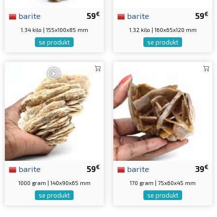
€
€
barite
59
barite
59
1.34 kilo | 155x100x85 mm
1.32 kilo | 160x65x120 mm
se produkt
se produkt
€
€
barite
59
barite
39
1000 gram | 140x90x65 mm
170 gram | 75x60x45 mm
se produkt
se produkt