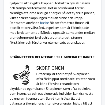
hjälpa till att avgifta kroppen, förbättra fysisk balans
och främja cellförnyelse. Det är också känt för sin
förmåga att jorda andliga energier på det fysiska planet,
vilket stärker kopplingen mellan sinne och kropp.
Dessutom används
barite
för att förbättra finansiell
stabilitet och välstånd, aspekter som är förknippade
med jordelementet. Således uppstår sambandet mellan
grundelementet jord och baryt naturligt, stenen
förstärker och förstärker elementets egenskaper.
STJÄRNTECKEN RELATERADE TILL MINERALET BARITE
SKORPIONEN
I litoterapi är tecknet på Skorpionen
ofta förknippat med barit, en sten som
är känd för sina renande och
skyddande egenskaper. Skorpioner, som ofta beskrivs
som intensiva och passionerade individer, kan dra nytta
av energin i denna sten. Baryt kan hjälpa till att
balansera Skorpionens intensiva energier, hjälpa till att