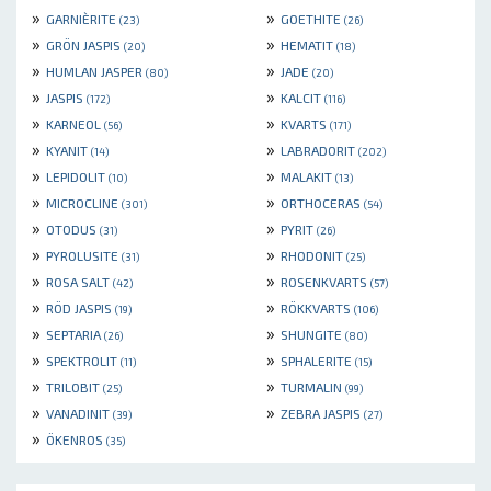
»
»
GARNIÈRITE
GOETHITE
(23)
(26)
»
»
GRÖN JASPIS
HEMATIT
(20)
(18)
»
»
HUMLAN JASPER
JADE
(80)
(20)
»
»
JASPIS
KALCIT
(172)
(116)
»
»
KARNEOL
KVARTS
(56)
(171)
»
»
KYANIT
LABRADORIT
(14)
(202)
»
»
LEPIDOLIT
MALAKIT
(10)
(13)
»
»
MICROCLINE
ORTHOCERAS
(301)
(54)
»
»
OTODUS
PYRIT
(31)
(26)
»
»
PYROLUSITE
RHODONIT
(31)
(25)
»
»
ROSA SALT
ROSENKVARTS
(42)
(57)
»
»
RÖD JASPIS
RÖKKVARTS
(19)
(106)
»
»
SEPTARIA
SHUNGITE
(26)
(80)
»
»
SPEKTROLIT
SPHALERITE
(11)
(15)
»
»
TRILOBIT
TURMALIN
(25)
(99)
»
»
VANADINIT
ZEBRA JASPIS
(39)
(27)
»
ÖKENROS
(35)