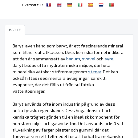
:
Översätt till
BARITE
Baryt, även känd som baryt, är ett fascinerande mineral
som tillhör sulfatklassen. Dess kemiska formel indikerar
att den är sammansatt av
barium
,
svavel
och
syre
.
Baryt bildas ofta i hydrotermiska miljöer, där heta,
mineralrika vätskor strömmar genom
stenar
. Det kan
också hittas i sedimentära avlagringar, särskilt i
evaporiter, där det fälls ut från sulfatrika
vattenlösningar.
Baryt används ofta inom industrin på grund av dess
unika fysiska egenskaper. Dess höga densitet och
kemiska tröghet gör den till en idealisk komponent för
borrslam i olje- och gasindustrin. Det används också vid
tillverkning av färger, plaster och gummi, där det
fungerar som ett fyllmedel för att förbättra mekaniska