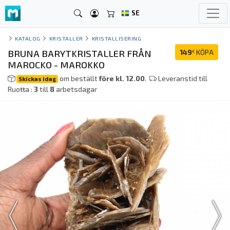
SE
KATALOG
KRISTALLER
KRISTALLISERING
BRUNA BARYTKRISTALLER FRÅN
149
KÖPA
€
MAROCKO - MAROKKO
om beställt
före kl. 12.00
.
Leveranstid till
Skickas idag
Ruoŧŧa :
3
till
8
arbetsdagar