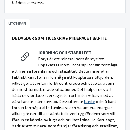
till dess existens.
LITOTERAPI
DE DYGDER SOM TILLSKRIVS MINERALET BARITE
JORDNING OCH STABILITET
Baryt är ett mineral som är mycket
uppskattat inom litoterapi för sin förmåga
att främja förankring och stabilitet. Detta mineral är
faktiskt känt för sin förmåga att koppla oss till jorden,
vilket gör att vi kan förbli centrerade och stabila, även i
de mest tumultartade situationer. Det hjälper oss att
hålla oss jordade i verkligheten och inte ryckas med av
våra tankar eller känslor. Dessutom är
barite
också känt
för sin förmåga att stabilisera och balansera energier,
vilket gör det till ett värdefullt verktyg för dem som vill
föra in en känsla av lugn och stillhet i sina liv. Kort sagt,
barit är ett mineral som främjar förankring och stabilitet,