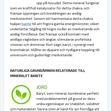
upp på huvudet. Detta mineral fungerar
som en kraftfull katalysator för detta chakra, och
främjar öppningen och breddningen av andlig
medvetenhet. Genom att harmonisera detta chakra
hjälper
barite
till att frigöra gamla energimönster, vilket
underlättar tillgång till högre nivåer av medvetande och
andlig förståelse. Det främjar också kontakt med
andliga vägledare och änglar, stimulerar profetiska
visioner och drömmar. Kort sagt, baryt, i synergi med
kronchakrat, tillåter en djupare och tydligare koppling till
universum och gudomligt medvetande.
NATURLIGA GRUNDÄMNEN RELATERADE TILL
MINERALET BARITE
JORD
Baryt, som mineral, kombinerar perfekt
med jordelementet på grund av dess
unika egenskaper av stabilitet, soliditet
och materialitet. Denna sten är känd för sin förmåga att