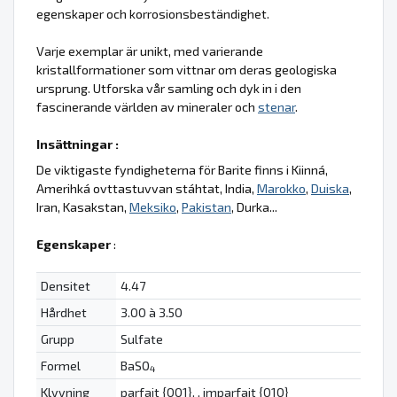
egenskaper och korrosionsbeständighet.
Varje exemplar är unikt, med varierande
kristallformationer som vittnar om deras geologiska
ursprung. Utforska vår samling och dyk in i den
fascinerande världen av mineraler och
stenar
.
Insättningar :
De viktigaste fyndigheterna för Barite finns i Kiinná,
Amerihká ovttastuvvan stáhtat, India,
Marokko
,
Duiska
,
Iran, Kasakstan,
Meksiko
,
Pakistan
, Durka...
Egenskaper
:
Densitet
4.47
Hårdhet
3.00 à 3.50
Grupp
Sulfate
Formel
BaSO
4
Klyvning
parfait {001}, , imparfait {010}