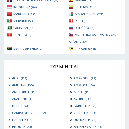
(8)
(48)
INDONESIA
LIETUVA
(84)
(21)
MAROKKO
MADAGASKAR
(353)
(1717)
MEKSIKO
PERU
(51)
(31)
PAKISTAN
RUOŠŠA
(67)
(80)
TUNISIA
AMERIHKÁ OVTTASTUVVAN
(14)
STÁHTAT
(25)
MÁTTA-AFRIHKÁ
ZIMBABWE
(7)
(6)
TYP MINERAL
»
»
AGAT
AMAZONIT
(125)
(35)
»
»
AMETIST
AMMONIT
(100)
(64)
»
»
ANHYDRITE
APATIT
(15)
(15)
»
»
ARAGONIT
AZURIT
(13)
(58)
»
»
BARITE
BÄRNSTEN
(41)
(21)
»
»
CAMPO DEL CIELO
CELESTINE
(22)
(19)
»
»
DIOPSIDE
DOLOMITE
(12)
(23)
»
»
EPIDOTE
FADEN KVARTS
(20)
(40)