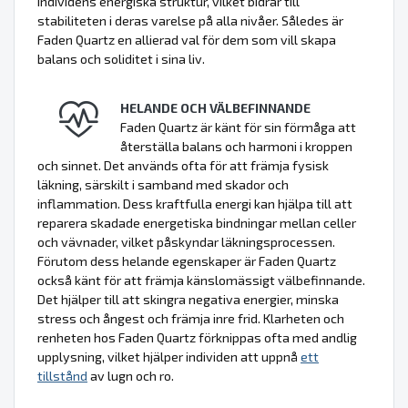
individens energiska struktur, vilket bidrar till
stabiliteten i deras varelse på alla nivåer. Således är
Faden Quartz en allierad val för dem som vill skapa
balans och soliditet i sina liv.
HELANDE OCH VÄLBEFINNANDE
Faden Quartz är känt för sin förmåga att
återställa balans och harmoni i kroppen
och sinnet. Det används ofta för att främja fysisk
läkning, särskilt i samband med skador och
inflammation. Dess kraftfulla energi kan hjälpa till att
reparera skadade energetiska bindningar mellan celler
och vävnader, vilket påskyndar läkningsprocessen.
Förutom dess helande egenskaper är Faden Quartz
också känt för att främja känslomässigt välbefinnande.
Det hjälper till att skingra negativa energier, minska
stress och ångest och främja inre frid. Klarheten och
renheten hos Faden Quartz förknippas ofta med andlig
upplysning, vilket hjälper individen att uppnå
ett
tillstånd
av lugn och ro.