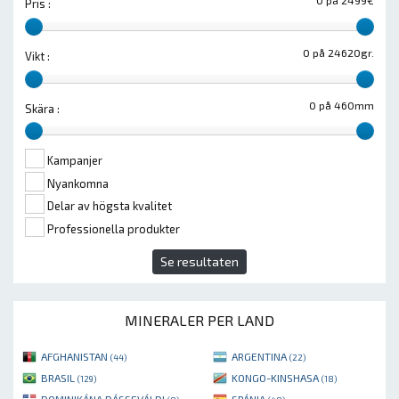
0 på 2499€
Pris :
0 på 24620gr.
Vikt :
0 på 460mm
Skära :
Kampanjer
Nyankomna
Delar av högsta kvalitet
Professionella produkter
Se resultaten
MINERALER PER LAND
AFGHANISTAN
ARGENTINA
(44)
(22)
BRASIL
KONGO-KINSHASA
(129)
(18)
DOMINIKÁNA DÁSSEVÁLDI
SPÁNIA