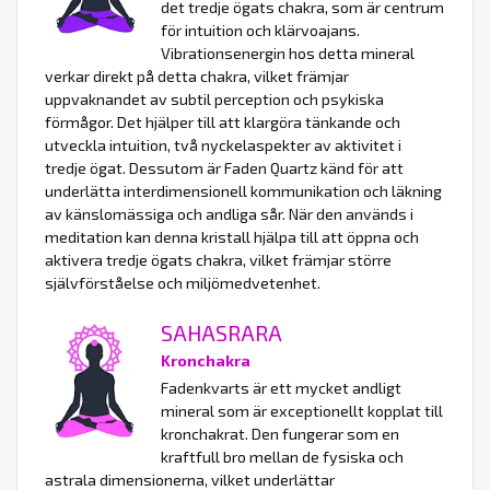
det tredje ögats chakra, som är centrum
för intuition och klärvoajans.
Vibrationsenergin hos detta mineral
verkar direkt på detta chakra, vilket främjar
uppvaknandet av subtil perception och psykiska
förmågor. Det hjälper till att klargöra tänkande och
utveckla intuition, två nyckelaspekter av aktivitet i
tredje ögat. Dessutom är Faden Quartz känd för att
underlätta interdimensionell kommunikation och läkning
av känslomässiga och andliga sår. När den används i
meditation kan denna kristall hjälpa till att öppna och
aktivera tredje ögats chakra, vilket främjar större
självförståelse och miljömedvetenhet.
SAHASRARA
Kronchakra
Fadenkvarts är ett mycket andligt
mineral som är exceptionellt kopplat till
kronchakrat. Den fungerar som en
kraftfull bro mellan de fysiska och
astrala dimensionerna, vilket underlättar