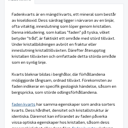
Fadenkvarts är en mängd kvarts, ett mineral som består
av kiseldioxid. Dess särdrag ligger i närvaron av en linjär,
ofta vitaktig, inneslutning som löper genom kristallen.
Denna inkludering, som kallas "faden" på tyska, vilket
betyder "tråd", är faktiskt ett område med störd tillväxt.
Under kristallbildningen avbröt en fraktur eller
inneslutning kristalltillväxten. Därefter återupptog
kristallen tillväxten och omfattade detta störda område
som en synlig linje.
Kvarts bleknar bildas i berghålor, där förhållandena
möjliggjorde långsam, ordnad tillväxt. Förekomsten av
faden indikerar en specifik geologisk händelse, såsom en
bergspricka, som störde odlingsförhållandena.
faden kvarts
har samma egenskaper som andra sorters
kvarts. Dess hårdhet, densitet och kristallstruktur är
identiska. Däremot kan införandet av faden påverka
vissa optiska egenskaper hos kristallen, såsom dess