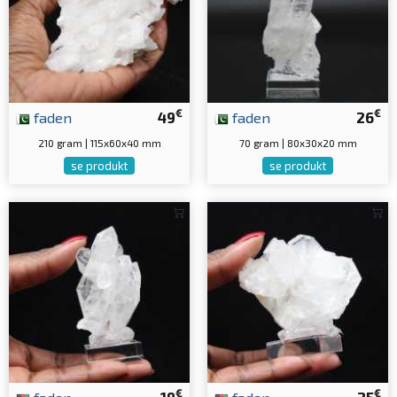
€
€
faden
49
faden
26
210 gram | 115x60x40 mm
70 gram | 80x30x20 mm
se produkt
se produkt
€
€
faden
19
faden
25