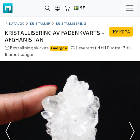
SE
KATALOG
KRISTALLER
KRISTALLISERING
KRISTALLISERING AV FADENKVARTS -
19
KÖPA
€
AFGHANISTAN
Beställning skickas
.
Leveranstid till Ruoŧŧa :
3
till
i morgon
8
arbetsdagar