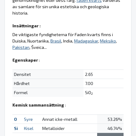
genomskinlighet eller dess färg.
faden kvarts
värderas
av samlare för sin unika estetiska och geologiska
historia.
Insättningar :
De viktigaste fyndigheterna för Faden kvarts finns i
Duiska, Nuortariika,
Brasil
, India,
Madagaskar
,
Meksiko
,
Pakistan
, Šveica...
Egenskaper
:
Densitet
2.65
Hårdhet
7.00
Formel
SiO
2
Kemisk sammansättning
:
O
Syre
Annat icke-metall
53.26%
Si
Kisel
Metalloider
46.74%