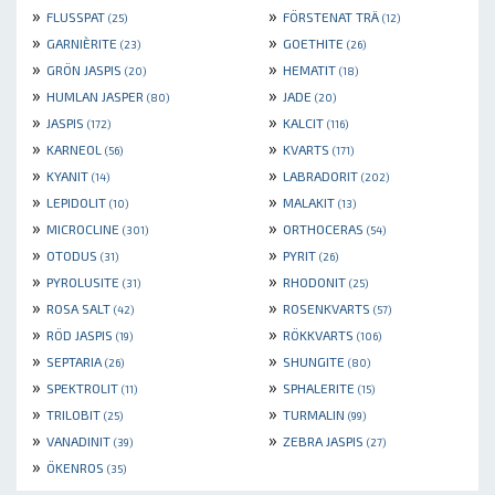
»
»
FLUSSPAT
FÖRSTENAT TRÄ
(25)
(12)
»
»
GARNIÈRITE
GOETHITE
(23)
(26)
»
»
GRÖN JASPIS
HEMATIT
(20)
(18)
»
»
HUMLAN JASPER
JADE
(80)
(20)
»
»
JASPIS
KALCIT
(172)
(116)
»
»
KARNEOL
KVARTS
(56)
(171)
»
»
KYANIT
LABRADORIT
(14)
(202)
»
»
LEPIDOLIT
MALAKIT
(10)
(13)
»
»
MICROCLINE
ORTHOCERAS
(301)
(54)
»
»
OTODUS
PYRIT
(31)
(26)
»
»
PYROLUSITE
RHODONIT
(31)
(25)
»
»
ROSA SALT
ROSENKVARTS
(42)
(57)
»
»
RÖD JASPIS
RÖKKVARTS
(19)
(106)
»
»
SEPTARIA
SHUNGITE
(26)
(80)
»
»
SPEKTROLIT
SPHALERITE
(11)
(15)
»
»
TRILOBIT
TURMALIN
(25)
(99)
»
»
VANADINIT
ZEBRA JASPIS
(39)
(27)
»
ÖKENROS
(35)