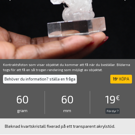
Kontraktsfoton som visar objektet du kommer att få när du beställer. Bilderna
togs för att få en så trogen rendering som möjligt av objektet.
Behöver du information? ställa en fråga
19
KÖPA
€
60
60
19
€
gram
mm
För dyr ?
Bleknad kvartskristall fixerad på ett transparent akrylstöd.