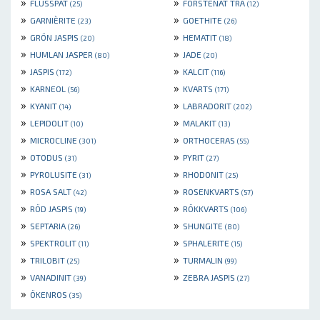
»
»
FLUSSPAT
FÖRSTENAT TRÄ
(25)
(12)
»
»
GARNIÈRITE
GOETHITE
(23)
(26)
»
»
GRÖN JASPIS
HEMATIT
(20)
(18)
»
»
HUMLAN JASPER
JADE
(80)
(20)
»
»
JASPIS
KALCIT
(172)
(116)
»
»
KARNEOL
KVARTS
(56)
(171)
»
»
KYANIT
LABRADORIT
(14)
(202)
»
»
LEPIDOLIT
MALAKIT
(10)
(13)
»
»
MICROCLINE
ORTHOCERAS
(301)
(55)
»
»
OTODUS
PYRIT
(31)
(27)
»
»
PYROLUSITE
RHODONIT
(31)
(25)
»
»
ROSA SALT
ROSENKVARTS
(42)
(57)
»
»
RÖD JASPIS
RÖKKVARTS
(19)
(106)
»
»
SEPTARIA
SHUNGITE
(26)
(80)
»
»
SPEKTROLIT
SPHALERITE
(11)
(15)
»
»
TRILOBIT
TURMALIN
(25)
(99)
»
»
VANADINIT
ZEBRA JASPIS
(39)
(27)
»
ÖKENROS
(35)