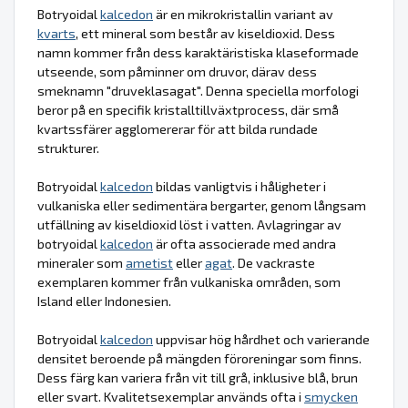
Botryoidal
kalcedon
är en mikrokristallin variant av
kvarts
, ett mineral som består av kiseldioxid. Dess
namn kommer från dess karaktäristiska klaseformade
utseende, som påminner om druvor, därav dess
smeknamn "druveklasagat". Denna speciella morfologi
beror på en specifik kristalltillväxtprocess, där små
kvartssfärer agglomererar för att bilda rundade
strukturer.
Botryoidal
kalcedon
bildas vanligtvis i håligheter i
vulkaniska eller sedimentära bergarter, genom långsam
utfällning av kiseldioxid löst i vatten. Avlagringar av
botryoidal
kalcedon
är ofta associerade med andra
mineraler som
ametist
eller
agat
. De vackraste
exemplaren kommer från vulkaniska områden, som
Island eller Indonesien.
Botryoidal
kalcedon
uppvisar hög hårdhet och varierande
densitet beroende på mängden föroreningar som finns.
Dess färg kan variera från vit till grå, inklusive blå, brun
eller svart. Kvalitetsexemplar används ofta i
smycken