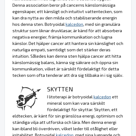
Denna association beror på cancerns känslomässiga
egenskaper, ett känsligt och intuitivt vattentecken, som
kan dra nytta av den milda och stabiliserande energin
hos denna sten. Botryoidal
kalcedon
, med sin granulära
struktur som liknar druvklasar, är känd för att absorbera
negativa energier, främja kommunikation och lugna
känslor. Det hjälper cancer att hantera sin känslighet och
naturliga empati, samtidigt som det stärker deras
intuition. Således kan denna sten hjälpa cancer att hitta
känslomässig balans, känna sig säkrare och öppna sin
kommunikation, vilket är särskilt fördelaktigt för detta
tecken som ofta tenderar att dra sig tillbaka in i sig själv.
SKYTTEN
I litoterapi är botryoidal
kalcedon
ett
mineral som kan vara särskilt
fördelaktigt för skyttar. Skytten, ett
eldtecken, är känt för sin gränslösa energi, optimism och
ständiga vilja att utforska och lära. Men denna energi
kan ibland bli överdriven, vilket leder till otålighet eller
irritabilitet. Botryoidal
kalcedon
, med sina lugnande och