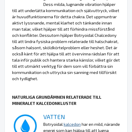
Dess milda, lugnande vibration hjälper
till att underlätta kommunikation och självuttryck, vilket
är huvudfunktionerna för detta chakra. Det uppmuntrar
aktivt lyssnande, mental klarhet och tänkande innan
man talar, vilket hjälper till att förhindra missförstånd
och konflikter. Dessutom hjälper Botryoidal Chalcedony
till att lindra fysiska problem relaterade till halschakrat,
såsom halsont, sköldkörtelproblem eller heshet. Det är
också känt för att hjälpa till att övervinna rädslan för att
tala inför publik och hantera starka känslor, vilket gör det
till ett utmärkt verktyg för dem som vill förbättra sin
kommunikation och uttrycka sin sanning med tillförsikt
och tydlighet.
NATURLIGA GRUNDÄMNEN RELATERADE TILL
MINERALET KALCEDONKLUSTER
VATTEN
Botryoidal
kalcedon
har en mild, närande
energi som kan hjälpa till att lugna