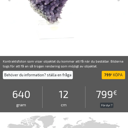
Kontraktsfoton som visar objektet du kommer att få när du beställer. Bilderna
togs för att få en så trogen rendering som möjligt av objektet.
Behöver du information? ställa en fråga
799
KÖPA
€
640
12
799
€
gram
cm
För dyr ?