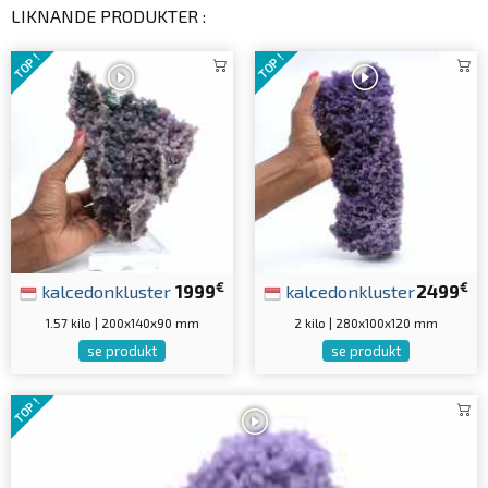
LIKNANDE PRODUKTER :
TOP !
TOP !
€
€
kalcedonkluster
1999
kalcedonkluster
2499
1.57 kilo | 200x140x90 mm
2 kilo | 280x100x120 mm
se produkt
se produkt
TOP !