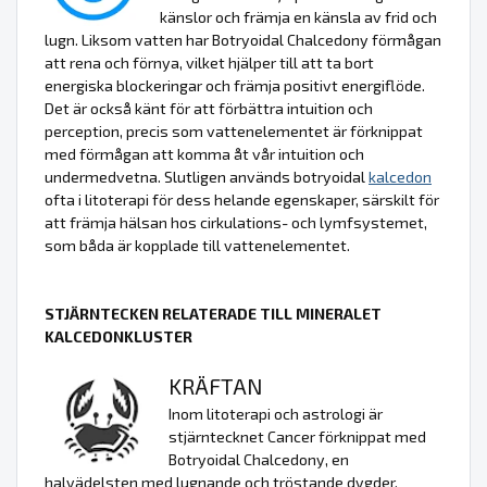
känslor och främja en känsla av frid och
lugn. Liksom vatten har Botryoidal Chalcedony förmågan
att rena och förnya, vilket hjälper till att ta bort
energiska blockeringar och främja positivt energiflöde.
Det är också känt för att förbättra intuition och
perception, precis som vattenelementet är förknippat
med förmågan att komma åt vår intuition och
undermedvetna. Slutligen används botryoidal
kalcedon
ofta i litoterapi för dess helande egenskaper, särskilt för
att främja hälsan hos cirkulations- och lymfsystemet,
som båda är kopplade till vattenelementet.
STJÄRNTECKEN RELATERADE TILL MINERALET
KALCEDONKLUSTER
KRÄFTAN
Inom litoterapi och astrologi är
stjärntecknet Cancer förknippat med
Botryoidal Chalcedony, en
halvädelsten med lugnande och tröstande dygder.