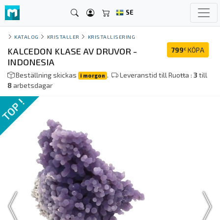
SE
KATALOG
KRISTALLER
KRISTALLISERING
KALCEDON KLASE AV DRUVOR -
799
KÖPA
€
INDONESIA
Beställning skickas
.
Leveranstid till Ruoŧŧa :
3
till
i morgon
8
arbetsdagar
TOP !