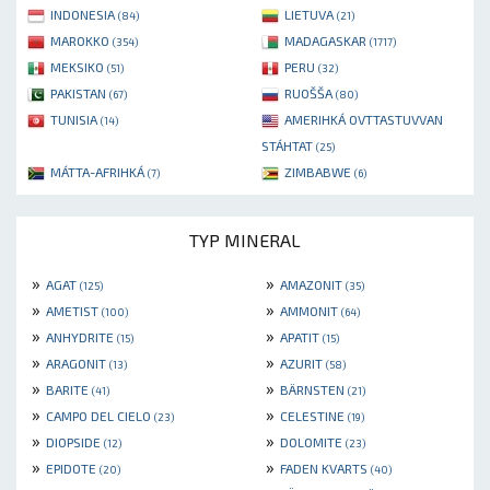
INDONESIA
LIETUVA
(84)
(21)
MAROKKO
MADAGASKAR
(354)
(1717)
MEKSIKO
PERU
(51)
(32)
PAKISTAN
RUOŠŠA
(67)
(80)
TUNISIA
AMERIHKÁ OVTTASTUVVAN
(14)
STÁHTAT
(25)
MÁTTA-AFRIHKÁ
ZIMBABWE
(7)
(6)
TYP MINERAL
»
»
AGAT
AMAZONIT
(125)
(35)
»
»
AMETIST
AMMONIT
(100)
(64)
»
»
ANHYDRITE
APATIT
(15)
(15)
»
»
ARAGONIT
AZURIT
(13)
(58)
»
»
BARITE
BÄRNSTEN
(41)
(21)
»
»
CAMPO DEL CIELO
CELESTINE
(23)
(19)
»
»
DIOPSIDE
DOLOMITE
(12)
(23)
»
»
EPIDOTE
FADEN KVARTS
(20)
(40)