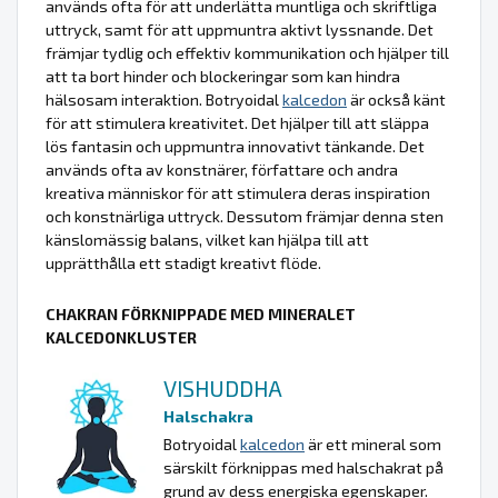
används ofta för att underlätta muntliga och skriftliga
uttryck, samt för att uppmuntra aktivt lyssnande. Det
främjar tydlig och effektiv kommunikation och hjälper till
att ta bort hinder och blockeringar som kan hindra
hälsosam interaktion. Botryoidal
kalcedon
är också känt
för att stimulera kreativitet. Det hjälper till att släppa
lös fantasin och uppmuntra innovativt tänkande. Det
används ofta av konstnärer, författare och andra
kreativa människor för att stimulera deras inspiration
och konstnärliga uttryck. Dessutom främjar denna sten
känslomässig balans, vilket kan hjälpa till att
upprätthålla ett stadigt kreativt flöde.
CHAKRAN FÖRKNIPPADE MED MINERALET
KALCEDONKLUSTER
VISHUDDHA
Halschakra
Botryoidal
kalcedon
är ett mineral som
särskilt förknippas med halschakrat på
grund av dess energiska egenskaper.