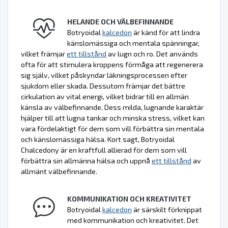
HELANDE OCH VÄLBEFINNANDE
Botryoidal
kalcedon
är känd för att lindra
känslomässiga och mentala spänningar,
vilket främjar
ett tillstånd
av lugn och ro. Det används
ofta för att stimulera kroppens förmåga att regenerera
sig själv, vilket påskyndar läkningsprocessen efter
sjukdom eller skada. Dessutom främjar det bättre
cirkulation av vital energi, vilket bidrar till en allmän
känsla av välbefinnande. Dess milda, lugnande karaktär
hjälper till att lugna tankar och minska stress, vilket kan
vara fördelaktigt för dem som vill förbättra sin mentala
och känslomässiga hälsa. Kort sagt, Botryoidal
Chalcedony är en kraftfull allierad för dem som vill
förbättra sin allmänna hälsa och uppnå
ett tillstånd
av
allmänt välbefinnande.
KOMMUNIKATION OCH KREATIVITET
Botryoidal
kalcedon
är särskilt förknippat
med kommunikation och kreativitet. Det