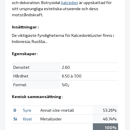
och dekoration. Botryoidal
kalcedon
är uppskattad för
sitt ursprungliga estetiska utseende och dess
motståndskraft.
Insättningar :
De viktigaste fyndigheterna för Kalcedonkluster finns i
Indonesia, Ruošša...
Egenskaper
:
Densitet
2.60
Hårdhet
6.50 à 7.00
Formel
SiO
2
Kemisk sammansättning
:
O
Syre
Annat icke-metall
53.26%
Si
Kisel
Metalloider
46.74%
100%