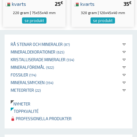
€
€
kvarts
25
kvarts
35
220 gram | 75x55x40 mm
320 gram | 120x45x40 mm
se produkt
se produkt
RÅ STENAR OCH MINERALER
(87)
MINERALDEKORATIONER
(625)
KRISTALLISERADE MINERALER
(554)
MINERALFÖREMÅL
(922)
FOSSILER
(174)
MINERALSMYCKEN
(354)
METEORITER
(22)
NYHETER
TOPPKVALITÉ
PROFESSIONELLA PRODUKTER