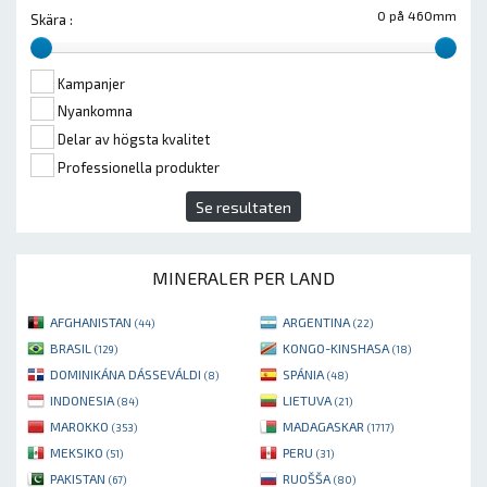
0 på 460mm
Skära :
Kampanjer
Nyankomna
Delar av högsta kvalitet
Professionella produkter
Se resultaten
MINERALER PER LAND
AFGHANISTAN
ARGENTINA
(44)
(22)
BRASIL
KONGO-KINSHASA
(129)
(18)
DOMINIKÁNA DÁSSEVÁLDI
SPÁNIA
(8)
(48)
INDONESIA
LIETUVA
(84)
(21)
MAROKKO
MADAGASKAR
(353)
(1717)
MEKSIKO
PERU
(51)
(31)
PAKISTAN
RUOŠŠA
(67)
(80)