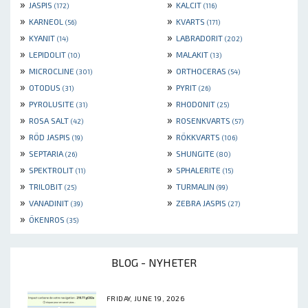
»
»
JASPIS
KALCIT
(172)
(116)
»
»
KARNEOL
KVARTS
(56)
(171)
»
»
KYANIT
LABRADORIT
(14)
(202)
»
»
LEPIDOLIT
MALAKIT
(10)
(13)
»
»
MICROCLINE
ORTHOCERAS
(301)
(54)
»
»
OTODUS
PYRIT
(31)
(26)
»
»
PYROLUSITE
RHODONIT
(31)
(25)
»
»
ROSA SALT
ROSENKVARTS
(42)
(57)
»
»
RÖD JASPIS
RÖKKVARTS
(19)
(106)
»
»
SEPTARIA
SHUNGITE
(26)
(80)
»
»
SPEKTROLIT
SPHALERITE
(11)
(15)
»
»
TRILOBIT
TURMALIN
(25)
(99)
»
»
VANADINIT
ZEBRA JASPIS
(39)
(27)
»
ÖKENROS
(35)
BLOG - NYHETER
FRIDAY, JUNE 19, 2026