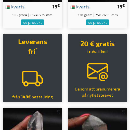
€
€
kvarts
19
kvarts
19
195 gram | 90x45x25 mm
220 gram | 75x50x35 mm
se produkt
se produkt
Leverans
20 € gratis
*
fri
i rabattkod
Genom att prenumerera
på nyhetsbrevet
från
149€
beställning