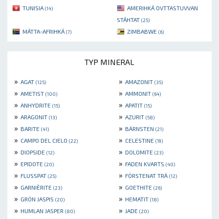
TUNISIA
AMERIHKÁ OVTTASTUVVAN
(14)
STÁHTAT
(25)
MÁTTA-AFRIHKÁ
ZIMBABWE
(7)
(6)
TYP MINERAL
»
»
AGAT
AMAZONIT
(125)
(35)
»
»
AMETIST
AMMONIT
(100)
(64)
»
»
ANHYDRITE
APATIT
(15)
(15)
»
»
ARAGONIT
AZURIT
(13)
(58)
»
»
BARITE
BÄRNSTEN
(41)
(21)
»
»
CAMPO DEL CIELO
CELESTINE
(22)
(19)
»
»
DIOPSIDE
DOLOMITE
(12)
(23)
»
»
EPIDOTE
FADEN KVARTS
(20)
(40)
»
»
FLUSSPAT
FÖRSTENAT TRÄ
(25)
(12)
»
»
GARNIÈRITE
GOETHITE
(23)
(26)
»
»
GRÖN JASPIS
HEMATIT
(20)
(18)
»
»
HUMLAN JASPER
JADE
(80)
(20)