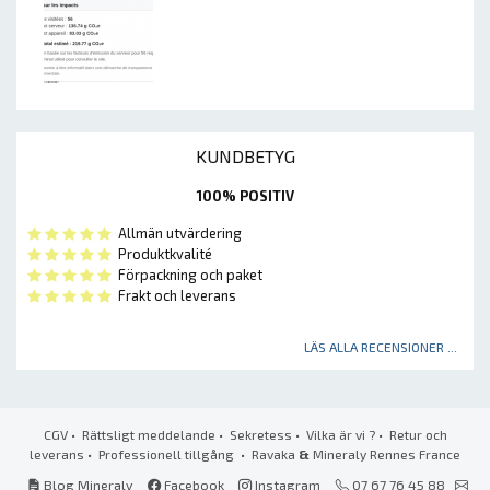
KUNDBETYG
100% POSITIV
Allmän utvärdering
Produktkvalité
Förpackning och paket
Frakt och leverans
LÄS ALLA RECENSIONER ...
CGV
•
Rättsligt meddelande
•
Sekretess
•
Vilka är vi ?
•
Retur och
leverans
•
Professionell tillgång
• Ravaka
&
Mineraly Rennes France
Blog Mineraly
Facebook
Instagram
07 67 76 45 88