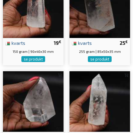
€
€
kvarts
19
kvarts
25
150 gram | 90x40x30 mm
255 gram | 85x50x35 mm
se produkt
se produkt