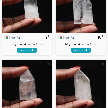
€
€
kvarts
9
kvarts
10
35 gram | 45x25x20 mm
40 gram | 45x30x20 mm
se produkt
se produkt