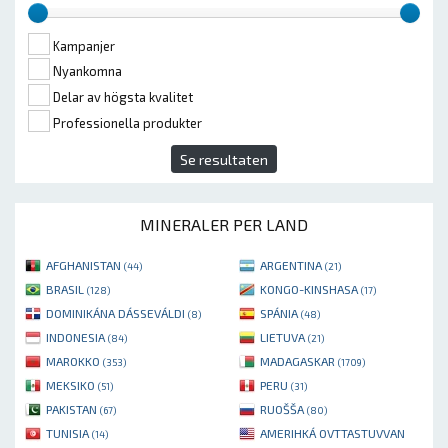
Kampanjer
Nyankomna
Delar av högsta kvalitet
Professionella produkter
Se resultaten
MINERALER PER LAND
AFGHANISTAN
ARGENTINA
(44)
(21)
BRASIL
KONGO-KINSHASA
(128)
(17)
DOMINIKÁNA DÁSSEVÁLDI
SPÁNIA
(8)
(48)
INDONESIA
LIETUVA
(84)
(21)
MAROKKO
MADAGASKAR
(353)
(1709)
MEKSIKO
PERU
(51)
(31)
PAKISTAN
RUOŠŠA
(67)
(80)
TUNISIA
AMERIHKÁ OVTTASTUVVAN
(14)