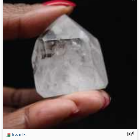
€
kvarts
14