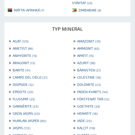
STÁHTAT
(25)
MÁTTA-AFRIHKÁ
ZIMBABWE
(7)
(6)
TYP MINERAL
»
»
AGAT
AMAZONIT
(125)
(35)
»
»
AMETIST
AMMONIT
(99)
(63)
»
»
ANHYDRITE
APATIT
(15)
(15)
»
»
ARAGONIT
AZURIT
(13)
(58)
»
»
BARITE
BÄRNSTEN
(41)
(21)
»
»
CAMPO DEL CIELO
CELESTINE
(21)
(18)
»
»
DIOPSIDE
DOLOMITE
(12)
(23)
»
»
EPIDOTE
FADEN KVARTS
(20)
(40)
»
»
FLUSSPAT
FÖRSTENAT TRÄ
(25)
(12)
»
»
GARNIÈRITE
GOETHITE
(23)
(26)
»
»
GRÖN JASPIS
HEMATIT
(20)
(18)
»
»
HUMLAN JASPER
JADE
(80)
(20)
»
»
JASPIS
KALCIT
(172)
(116)
»
»