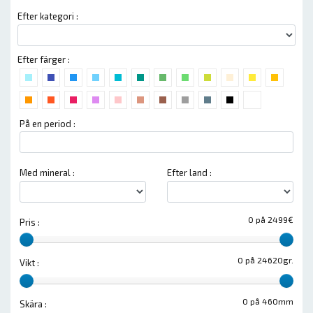
Efter kategori :
Efter färger :
På en period :
Med mineral :
Efter land :
0 på 2499€
Pris :
0 på 24620gr.
Vikt :
0 på 460mm
Skära :