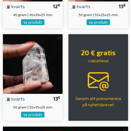
€
€
kvarts
12
kvarts
13
45 gram | 45x30x25 mm
50 gram | 55x25x25 mm
se produkt
se produkt
20 € gratis
i rabattkod
€
kvarts
13
Genom att prenumerera
på nyhetsbrevet
50 gram | 55x35x20 mm
se produkt