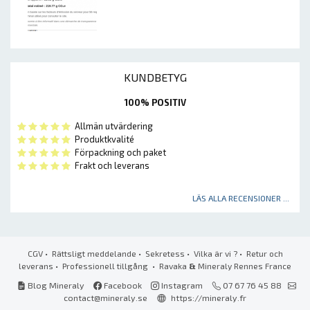
KUNDBETYG
100% POSITIV
Allmän utvärdering
Produktkvalité
Förpackning och paket
Frakt och leverans
LÄS ALLA RECENSIONER ...
CGV
•
Rättsligt meddelande
•
Sekretess
•
Vilka är vi ?
•
Retur och
leverans
•
Professionell tillgång
• Ravaka
&
Mineraly Rennes France
Blog Mineraly
Facebook
Instagram
07 67 76 45 88
contact@mineraly.se
https://mineraly.fr