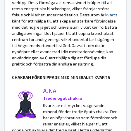
verktyg. Dess förmåga att rensa sinnet hjälper till att
rensa energetiska blockeringar, vilket främjar större
fokus och klarhet under meditation. Dessutom är
kvarts
känt för att hjälpa till att skapa en starkare förbindelse
med det högre jaget och universum, vilket kan förbättra
andliga övningar. Det hjälper till att öppna kronchakrat,
centrum för andlig energi, vilket underlättar tillgången
till högre medvetandetillstånd. Oavsett om du är
nybörjare eller avancerad i din meditationsövning, kan
användningen av Quartz hjälpa dig att fördjupa din
praktik och förbättra din andliga anslutning.
CHAKRAN FÖRKNIPPADE MED MINERALET KVARTS
AJNA
Tredje ögat chakra
Kvarts är ett mycket välgörande
mineral för det tredje ögats chakra. Den
har en hög vibration som förstärker och
renar energier, vilket hjälper till att
öppna och aktivera det tredje ögat. Detta underlättar