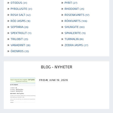
»
»
OTODUS
PYRIT
(31)
(27)
»
»
PYROLUSITE
RHODONIT
(31)
(25)
»
»
ROSA SALT
ROSENKVARTS
(42)
(57)
»
»
RÖD JASPIS
RÖKKVARTS
(19)
(106)
»
»
SEPTARIA
SHUNGITE
(26)
(80)
»
»
SPEKTROLIT
SPHALERITE
(11)
(15)
»
»
TRILOBIT
TURMALIN
(25)
(99)
»
»
VANADINIT
ZEBRA JASPIS
(39)
(27)
»
ÖKENROS
(35)
BLOG - NYHETER
FRIDAY, JUNE 19, 2026