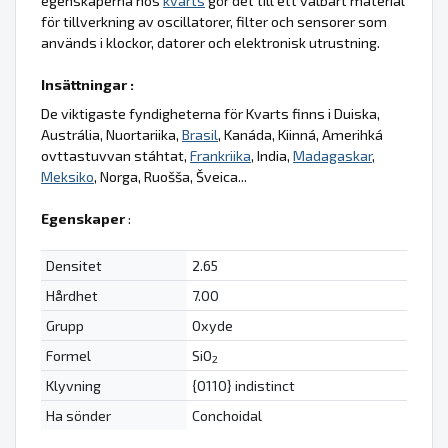
egenskaperna hos
kvarts
gör det till ett valbart material
för tillverkning av oscillatorer, filter och sensorer som
används i klockor, datorer och elektronisk utrustning.
Insättningar :
De viktigaste fyndigheterna för Kvarts finns i Duiska,
Austrália, Nuortariika,
Brasil
, Kanáda, Kiinná, Amerihká
ovttastuvvan stáhtat,
Frankriika
, India,
Madagaskar
,
Meksiko
, Norga, Ruošša, Šveica...
Egenskaper
:
Densitet
2.65
Hårdhet
7.00
Grupp
Oxyde
Formel
SiO
2
Klyvning
{0110} indistinct
Ha sönder
Conchoidal