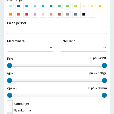
På en period :
Med mineral :
Efter land :
0 på 2499€
Pris :
0 på 24620gr.
Vikt :
0 på 460mm
Skära :
Kampanjer
Nyankomna