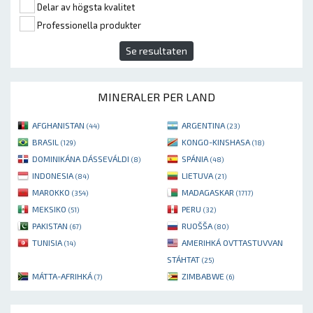
Delar av högsta kvalitet
Professionella produkter
Se resultaten
MINERALER PER LAND
AFGHANISTAN
ARGENTINA
(44)
(23)
BRASIL
KONGO-KINSHASA
(129)
(18)
DOMINIKÁNA DÁSSEVÁLDI
SPÁNIA
(8)
(48)
INDONESIA
LIETUVA
(84)
(21)
MAROKKO
MADAGASKAR
(354)
(1717)
MEKSIKO
PERU
(51)
(32)
PAKISTAN
RUOŠŠA
(67)
(80)
TUNISIA
AMERIHKÁ OVTTASTUVVAN
(14)
STÁHTAT
(25)
MÁTTA-AFRIHKÁ
ZIMBABWE
(7)
(6)