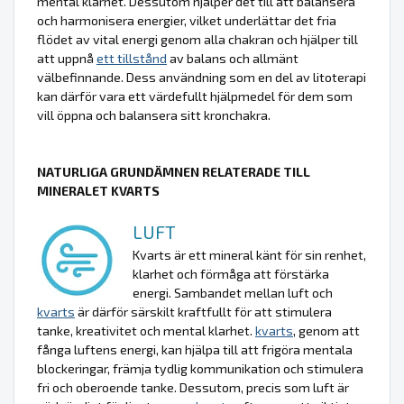
mental klarhet. Dessutom hjälper det till att balansera
och harmonisera energier, vilket underlättar det fria
flödet av vital energi genom alla chakran och hjälper till
att uppnå
ett tillstånd
av balans och allmänt
välbefinnande. Dess användning som en del av litoterapi
kan därför vara ett värdefullt hjälpmedel för dem som
vill öppna och balansera sitt kronchakra.
NATURLIGA GRUNDÄMNEN RELATERADE TILL
MINERALET KVARTS
LUFT
Kvarts är ett mineral känt för sin renhet,
klarhet och förmåga att förstärka
energi. Sambandet mellan luft och
kvarts
är därför särskilt kraftfullt för att stimulera
tanke, kreativitet och mental klarhet.
kvarts
, genom att
fånga luftens energi, kan hjälpa till att frigöra mentala
blockeringar, främja tydlig kommunikation och stimulera
fri och oberoende tanke. Dessutom, precis som luft är