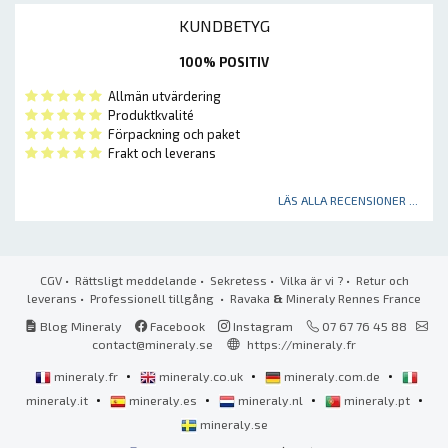
KUNDBETYG
100% POSITIV
Allmän utvärdering
Produktkvalité
Förpackning och paket
Frakt och leverans
LÄS ALLA RECENSIONER ...
CGV
•
Rättsligt meddelande
•
Sekretess
•
Vilka är vi ?
•
Retur och
leverans
•
Professionell tillgång
• Ravaka
&
Mineraly Rennes France
Blog Mineraly
Facebook
Instagram
07 67 76 45 88
contact@mineraly.se
https://mineraly.fr
•
•
•
mineraly.fr
mineraly.co.uk
mineraly.com.de
•
•
•
•
mineraly.it
mineraly.es
mineraly.nl
mineraly.pt
mineraly.se