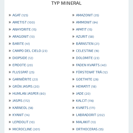
TYP MINERAL
»
»
AGAT
AMAZONIT
(125)
(35)
»
»
AMETIST
AMMONIT
(100)
(64)
»
»
ANHYDRITE
APATIT
(15)
(15)
»
»
ARAGONIT
AZURIT
(13)
(58)
»
»
BARITE
BÄRNSTEN
(41)
(21)
»
»
CAMPO DEL CIELO
CELESTINE
(23)
(19)
»
»
DIOPSIDE
DOLOMITE
(12)
(23)
»
»
EPIDOTE
FADEN KVARTS
(20)
(40)
»
»
FLUSSPAT
FÖRSTENAT TRÄ
(25)
(12)
»
»
GARNIÈRITE
GOETHITE
(23)
(26)
»
»
GRÖN JASPIS
HEMATIT
(20)
(18)
»
»
HUMLAN JASPER
JADE
(80)
(20)
»
»
JASPIS
KALCIT
(172)
(116)
»
»
KARNEOL
KVARTS
(56)
(171)
»
»
KYANIT
LABRADORIT
(14)
(202)
»
»
LEPIDOLIT
MALAKIT
(10)
(13)
»
»
MICROCLINE
ORTHOCERAS
(301)
(55)