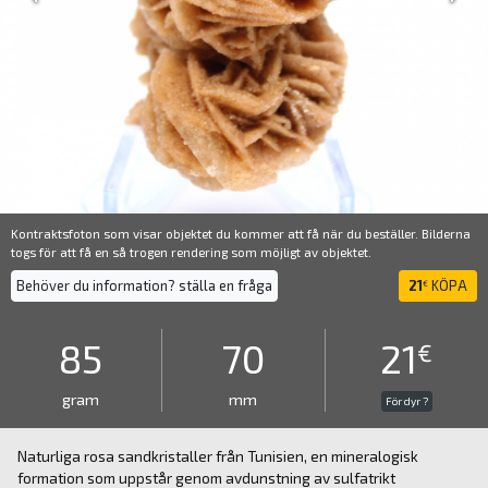
Kontraktsfoton som visar objektet du kommer att få när du beställer. Bilderna
togs för att få en så trogen rendering som möjligt av objektet.
Behöver du information? ställa en fråga
21
KÖPA
€
85
70
21
€
gram
mm
För dyr ?
Naturliga rosa sandkristaller från Tunisien, en mineralogisk
formation som uppstår genom avdunstning av sulfatrikt