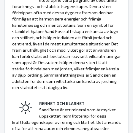
litoterapins värld på grund av dess unika
förankrings- och stabilitetsegenskaper. Denna sten
förknippas ofta med dessa dygder eftersom den har
förmågan att harmonisera energier och främja
känslomässig och mental balans. Som en symbol för
stabilitet hjälper Sand Rose att skapa en känsla av lugn
och stillhet, och hjälper individen att förbli jordad och
centrerad, även i de mest tumultartade situationer. Det
främjar uthållighet och mod, vilket gör att användaren
kan förbli stabil och beslutsam oavsett vilka utmaningar
som uppstår. Dessutom hjälper denna sten till att
stärka förbindelsen med jorden, vilket främjar en känsla
av djup jordning. Sammanfattningsvis är Sandrosen en
ädelsten för dem som vill stärka sin känsla av jordning
och stabilitet i sitt dagliga liv.
RENHET OCH KLARHET
Sand Rose är ett mineral som är mycket
uppskattat inom litoterapi för dess
kraftfulla egenskaper av rening och klarhet. Det används
ofta för att rena auran och eliminera negativa eller