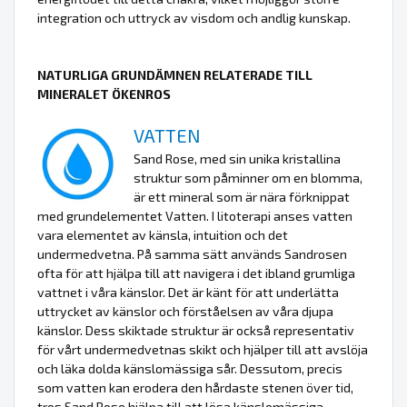
integration och uttryck av visdom och andlig kunskap.
NATURLIGA GRUNDÄMNEN RELATERADE TILL
MINERALET ÖKENROS
VATTEN
Sand Rose, med sin unika kristallina
struktur som påminner om en blomma,
är ett mineral som är nära förknippat
med grundelementet Vatten. I litoterapi anses vatten
vara elementet av känsla, intuition och det
undermedvetna. På samma sätt används Sandrosen
ofta för att hjälpa till att navigera i det ibland grumliga
vattnet i våra känslor. Det är känt för att underlätta
uttrycket av känslor och förståelsen av våra djupa
känslor. Dess skiktade struktur är också representativ
för vårt undermedvetnas skikt och hjälper till att avslöja
och läka dolda känslomässiga sår. Dessutom, precis
som vatten kan erodera den hårdaste stenen över tid,
tros Sand Rose hjälpa till att lösa känslomässiga