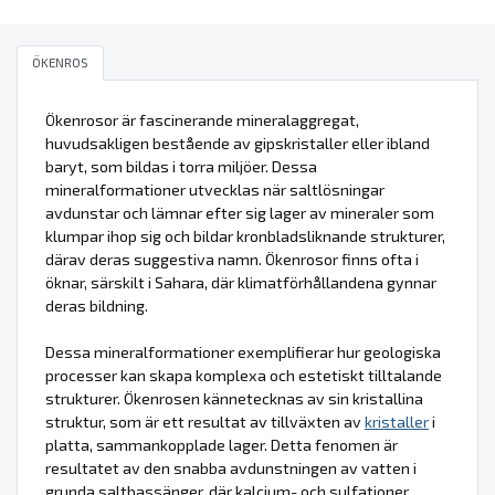
ÖKENROS
Ökenrosor är fascinerande mineralaggregat,
huvudsakligen bestående av gipskristaller eller ibland
baryt, som bildas i torra miljöer. Dessa
mineralformationer utvecklas när saltlösningar
avdunstar och lämnar efter sig lager av mineraler som
klumpar ihop sig och bildar kronbladsliknande strukturer,
därav deras suggestiva namn. Ökenrosor finns ofta i
öknar, särskilt i Sahara, där klimatförhållandena gynnar
deras bildning.
Dessa mineralformationer exemplifierar hur geologiska
processer kan skapa komplexa och estetiskt tilltalande
strukturer. Ökenrosen kännetecknas av sin kristallina
struktur, som är ett resultat av tillväxten av
kristaller
i
platta, sammankopplade lager. Detta fenomen är
resultatet av den snabba avdunstningen av vatten i
grunda saltbassänger, där kalcium- och sulfatjoner