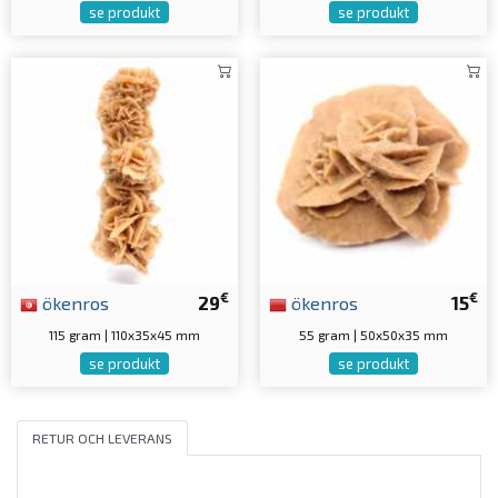
se produkt
se produkt
€
€
ökenros
29
ökenros
15
115 gram | 110x35x45 mm
55 gram | 50x50x35 mm
se produkt
se produkt
RETUR OCH LEVERANS