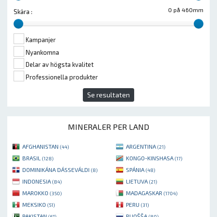
0 på 460mm
Skära :
Kampanjer
Nyankomna
Delar av högsta kvalitet
Professionella produkter
Se resultaten
MINERALER PER LAND
AFGHANISTAN
ARGENTINA
(44)
(21)
BRASIL
KONGO-KINSHASA
(128)
(17)
DOMINIKÁNA DÁSSEVÁLDI
SPÁNIA
(8)
(48)
INDONESIA
LIETUVA
(84)
(21)
MAROKKO
MADAGASKAR
(350)
(1704)
MEKSIKO
PERU
(51)
(31)
PAKISTAN
RUOŠŠA
(67)
(80)