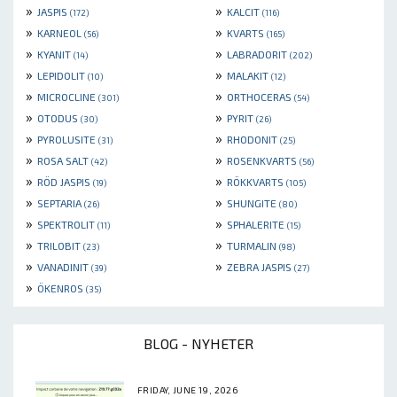
»
»
JASPIS
KALCIT
(172)
(116)
»
»
KARNEOL
KVARTS
(56)
(165)
»
»
KYANIT
LABRADORIT
(14)
(202)
»
»
LEPIDOLIT
MALAKIT
(10)
(12)
»
»
MICROCLINE
ORTHOCERAS
(301)
(54)
»
»
OTODUS
PYRIT
(30)
(26)
»
»
PYROLUSITE
RHODONIT
(31)
(25)
»
»
ROSA SALT
ROSENKVARTS
(42)
(56)
»
»
RÖD JASPIS
RÖKKVARTS
(19)
(105)
»
»
SEPTARIA
SHUNGITE
(26)
(80)
»
»
SPEKTROLIT
SPHALERITE
(11)
(15)
»
»
TRILOBIT
TURMALIN
(23)
(98)
»
»
VANADINIT
ZEBRA JASPIS
(39)
(27)
»
ÖKENROS
(35)
BLOG - NYHETER
FRIDAY, JUNE 19, 2026