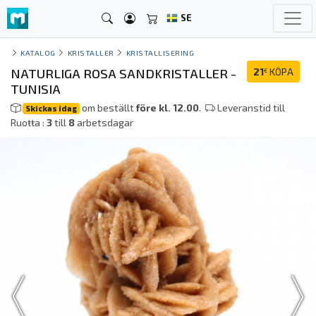
SE
KATALOG
KRISTALLER
KRISTALLISERING
NATURLIGA ROSA SANDKRISTALLER -
21
KÖPA
€
TUNISIA
om beställt
före kl. 12.00
.
Leveranstid till
Skickas idag
Ruoŧŧa :
3
till
8
arbetsdagar