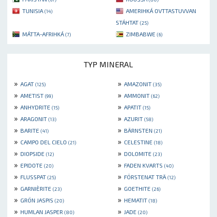
TUNISIA
AMERIHKÁ OVTTASTUVVAN
(14)
STÁHTAT
(25)
MÁTTA-AFRIHKÁ
ZIMBABWE
(7)
(6)
TYP MINERAL
»
»
AGAT
AMAZONIT
(125)
(35)
»
»
AMETIST
AMMONIT
(99)
(62)
»
»
ANHYDRITE
APATIT
(15)
(15)
»
»
ARAGONIT
AZURIT
(13)
(58)
»
»
BARITE
BÄRNSTEN
(41)
(21)
»
»
CAMPO DEL CIELO
CELESTINE
(21)
(18)
»
»
DIOPSIDE
DOLOMITE
(12)
(23)
»
»
EPIDOTE
FADEN KVARTS
(20)
(40)
»
»
FLUSSPAT
FÖRSTENAT TRÄ
(25)
(12)
»
»
GARNIÈRITE
GOETHITE
(23)
(26)
»
»
GRÖN JASPIS
HEMATIT
(20)
(18)
»
»
HUMLAN JASPER
JADE
(80)
(20)