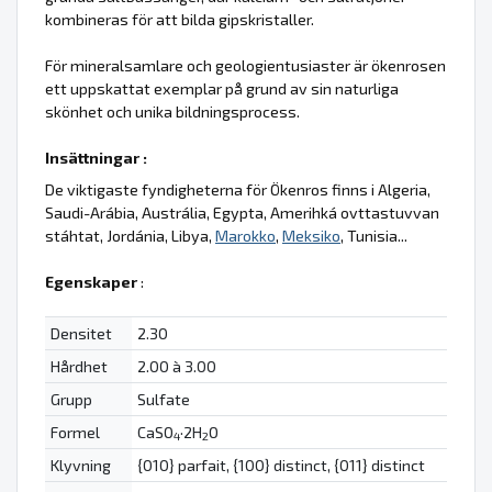
kombineras för att bilda gipskristaller.
För mineralsamlare och geologientusiaster är ökenrosen
ett uppskattat exemplar på grund av sin naturliga
skönhet och unika bildningsprocess.
Insättningar :
De viktigaste fyndigheterna för Ökenros finns i Algeria,
Saudi-Arábia, Austrália, Egypta, Amerihká ovttastuvvan
stáhtat, Jordánia, Libya,
Marokko
,
Meksiko
, Tunisia...
Egenskaper
:
Densitet
2.30
Hårdhet
2.00 à 3.00
Grupp
Sulfate
Formel
CaSO
·2H
O
4
2
Klyvning
{010} parfait, {100} distinct, {011} distinct