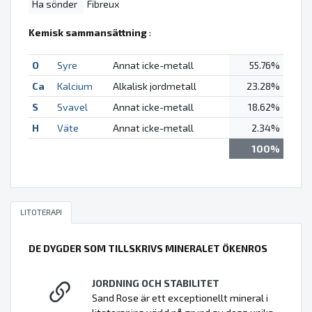
Ha sönder
Fibreux
Kemisk sammansättning
:
O
Syre
Annat icke-metall
55.76%
Ca
Kalcium
Alkalisk jordmetall
23.28%
S
Svavel
Annat icke-metall
18.62%
H
Väte
Annat icke-metall
2.34%
100%
LITOTERAPI
DE DYGDER SOM TILLSKRIVS MINERALET ÖKENROS
JORDNING OCH STABILITET
Sand Rose är ett exceptionellt mineral i