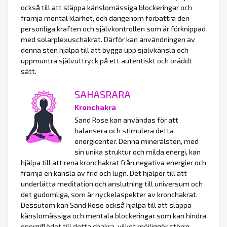
också till att släppa känslomässiga blockeringar och
främja mental klarhet, och därigenom förbättra den
personliga kraften och självkontrollen som är förknippad
med solarplexuschakrat. Därför kan användningen av
denna sten hjälpa till att bygga upp självkänsla och
uppmuntra självuttryck på ett autentiskt och oräddt
sätt.
SAHASRARA
Kronchakra
Sand Rose kan användas för att
balansera och stimulera detta
energicenter. Denna mineralsten, med
sin unika struktur och milda energi, kan
hjälpa till att rena kronchakrat från negativa energier och
främja en känsla av frid och lugn. Det hjälper till att
underlätta meditation och anslutning till universum och
det gudomliga, som är nyckelaspekter av kronchakrat.
Dessutom kan Sand Rose också hjälpa till att släppa
känslomässiga och mentala blockeringar som kan hindra
energiflödet till detta chakra, vilket möjliggör större