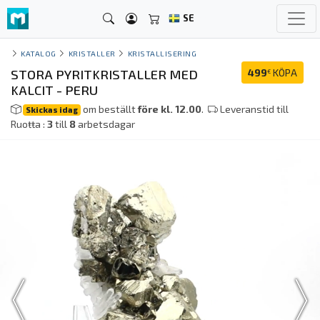
SE
KATALOG
KRISTALLER
KRISTALLISERING
STORA PYRITKRISTALLER MED
499
KÖPA
€
KALCIT - PERU
om beställt
före kl. 12.00
.
Leveranstid till
Skickas idag
Ruoŧŧa :
3
till
8
arbetsdagar