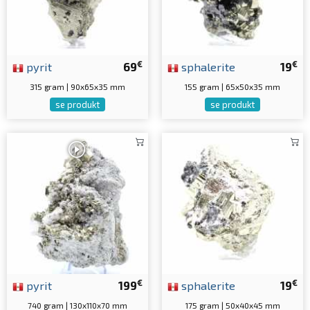
€
€
pyrit
69
sphalerite
19
315 gram | 90x65x35 mm
155 gram | 65x50x35 mm
se produkt
se produkt
€
€
pyrit
199
sphalerite
19
740 gram | 130x110x70 mm
175 gram | 50x40x45 mm