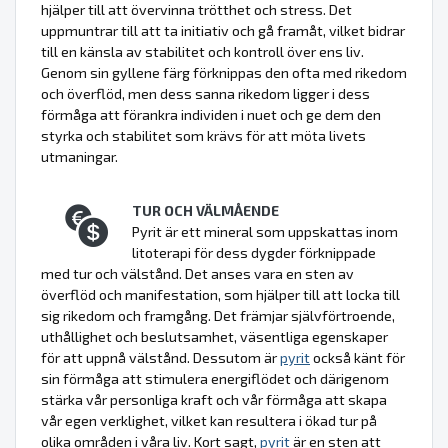
hjälper till att övervinna trötthet och stress. Det
uppmuntrar till att ta initiativ och gå framåt, vilket bidrar
till en känsla av stabilitet och kontroll över ens liv.
Genom sin gyllene färg förknippas den ofta med rikedom
och överflöd, men dess sanna rikedom ligger i dess
förmåga att förankra individen i nuet och ge dem den
styrka och stabilitet som krävs för att möta livets
utmaningar.
TUR OCH VÄLMÅENDE
Pyrit är ett mineral som uppskattas inom
litoterapi för dess dygder förknippade
med tur och välstånd. Det anses vara en sten av
överflöd och manifestation, som hjälper till att locka till
sig rikedom och framgång. Det främjar självförtroende,
uthållighet och beslutsamhet, väsentliga egenskaper
för att uppnå välstånd. Dessutom är
pyrit
också känt för
sin förmåga att stimulera energiflödet och därigenom
stärka vår personliga kraft och vår förmåga att skapa
vår egen verklighet, vilket kan resultera i ökad tur på
olika områden i våra liv. Kort sagt,
pyrit
är en sten att