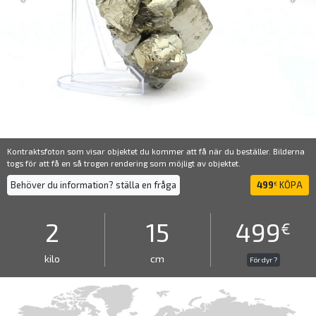
Kontraktsfoton som visar objektet du kommer att få när du beställer. Bilderna
togs för att få en så trogen rendering som möjligt av objektet.
Behöver du information? ställa en fråga
499
KÖPA
€
2
15
499
€
kilo
cm
För dyr ?