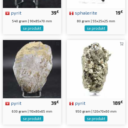
€
€
pyrit
39
sphalerite
19
540 gram | 90x85x70 mm
80 gram | 55x25x25 mm
se produkt
se produkt
€
€
pyrit
39
pyrit
189
630 gram | 110x80x65 mm
950 gram | 120x70x60 mm
se produkt
se produkt