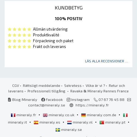
KUNDBETYG
100% POSITIV
Allmän utvärdering
Produktkvalité
Förpackning och paket
Frakt och leverans
LÄS ALLA RECENSIONER ...
CGV
•
Rättsligt meddelande
•
Sekretess
•
Vilka är vi ?
•
Retur och
leverans
•
Professionell tillgång
• Ravaka
&
Mineraly Rennes France
Blog Mineraly
Facebook
Instagram
07 67 76 45 88
contact@mineraly.se
https://mineraly.fr
•
•
•
mineraly.fr
mineraly.co.uk
mineraly.com.de
•
•
•
•
mineraly.it
mineraly.es
mineraly.nl
mineraly.pt
mineraly.se