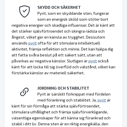
SKYDD OCH SÄKERHET
Pyrit, som en skyddande sten, fungerar
som en energisk sköld som stöter bort
negativa energier och skadliga influenser. Det är känt att
det stärker självförtroendet och skingra rädsla och
ångest, vilket ger en känsla av trygghet. Dessutom
används
pyrit
ofta för att stimulera intellektuell
aktivitet, främja reflektion och minne. Det kan hjälpa dig
att fatta svåra beslut på ett säkert sätt, utan att
påverkas av negativa känslor. Slutligen är
pyrit
också
känt för att locka till sig överflöd och välstånd, vilket kan
förstärka känslor av materiell säkerhet.
JORDNING OCH STABILITET
Pyrit är särskilt förknippat med fördelen
med förankring och stabilitet. Ja,
pyrit
är
känt för sin förmåga att stärka självförtroendet,
stimulera uthållighet och främja självförverkligande,
väsentliga egenskaper för att känna sig förankrad och
stabil i ditt liv. Denna sten är en riktig energikälla, den