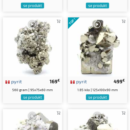
se produkt
se produkt
TOP !
€
€
pyrit
169
pyrit
499
560 gram | 95x75x60 mm
1.85 kilo | 125x100x90 mm
se produkt
se produkt