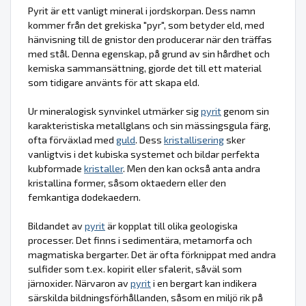
Pyrit är ett vanligt mineral i jordskorpan. Dess namn
kommer från det grekiska "pyr", som betyder eld, med
hänvisning till de gnistor den producerar när den träffas
med stål. Denna egenskap, på grund av sin hårdhet och
kemiska sammansättning, gjorde det till ett material
som tidigare använts för att skapa eld.
Ur mineralogisk synvinkel utmärker sig
pyrit
genom sin
karakteristiska metallglans och sin mässingsgula färg,
ofta förväxlad med
guld
. Dess
kristallisering
sker
vanligtvis i det kubiska systemet och bildar perfekta
kubformade
kristaller
. Men den kan också anta andra
kristallina former, såsom oktaedern eller den
femkantiga dodekaedern.
Bildandet av
pyrit
är kopplat till olika geologiska
processer. Det finns i sedimentära, metamorfa och
magmatiska bergarter. Det är ofta förknippat med andra
sulfider som t.ex. kopirit eller sfalerit, såväl som
järnoxider. Närvaron av
pyrit
i en bergart kan indikera
särskilda bildningsförhållanden, såsom en miljö rik på