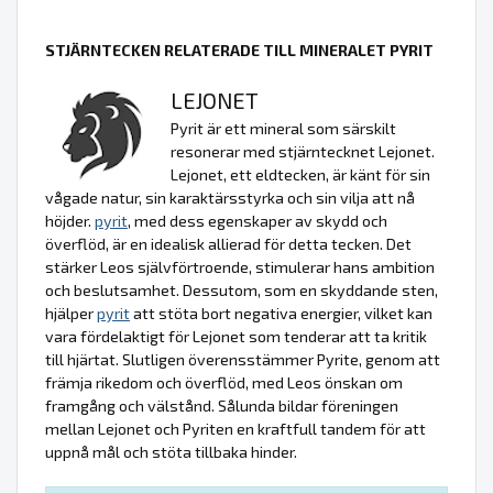
STJÄRNTECKEN RELATERADE TILL MINERALET PYRIT
LEJONET
Pyrit är ett mineral som särskilt
resonerar med stjärntecknet Lejonet.
Lejonet, ett eldtecken, är känt för sin
vågade natur, sin karaktärsstyrka och sin vilja att nå
höjder.
pyrit
, med dess egenskaper av skydd och
överflöd, är en idealisk allierad för detta tecken. Det
stärker Leos självförtroende, stimulerar hans ambition
och beslutsamhet. Dessutom, som en skyddande sten,
hjälper
pyrit
att stöta bort negativa energier, vilket kan
vara fördelaktigt för Lejonet som tenderar att ta kritik
till hjärtat. Slutligen överensstämmer Pyrite, genom att
främja rikedom och överflöd, med Leos önskan om
framgång och välstånd. Sålunda bildar föreningen
mellan Lejonet och Pyriten en kraftfull tandem för att
uppnå mål och stöta tillbaka hinder.