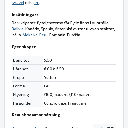
svavel
och
järn
.
Insättningar :
De viktigaste fyndigheterna för Pyrit finns i Austrália,
Bolivia
, Kanáda, Spánia, Amerihká ovttastuvvan stáhtat,
Itália,
Meksiko
,
Peru
, Románia, Ruošša...
Egenskaper
:
Densitet
5.00
Hårdhet
6.00 à 6.50
Grupp
Sulfure
Formel
FeS
2
Klyvning
{100} pauvre, {110} pauvre
Ha sönder
Conchoïdale, Irrégulière
Kemisk sammansättning
: