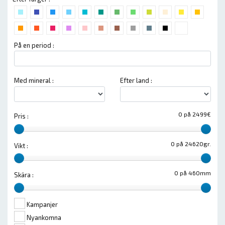
På en period :
Med mineral :
Efter land :
0 på 2499€
Pris :
0 på 24620gr.
Vikt :
0 på 460mm
Skära :
Kampanjer
Nyankomna