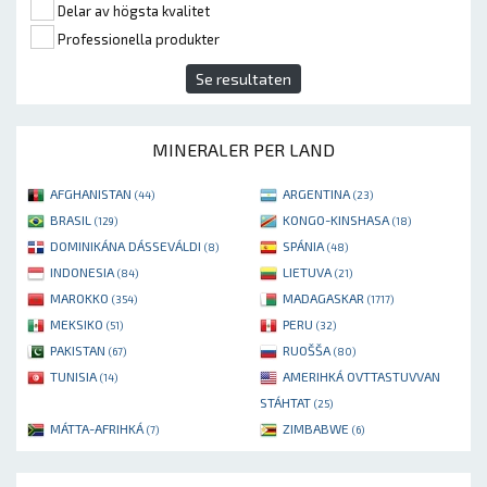
Delar av högsta kvalitet
Professionella produkter
Se resultaten
MINERALER PER LAND
AFGHANISTAN
ARGENTINA
(44)
(23)
BRASIL
KONGO-KINSHASA
(129)
(18)
DOMINIKÁNA DÁSSEVÁLDI
SPÁNIA
(8)
(48)
INDONESIA
LIETUVA
(84)
(21)
MAROKKO
MADAGASKAR
(354)
(1717)
MEKSIKO
PERU
(51)
(32)
PAKISTAN
RUOŠŠA
(67)
(80)
TUNISIA
AMERIHKÁ OVTTASTUVVAN
(14)
STÁHTAT
(25)
MÁTTA-AFRIHKÁ
ZIMBABWE
(7)
(6)