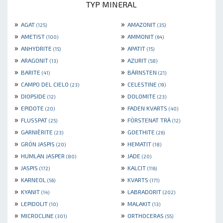
TYP MINERAL
»
»
AGAT
AMAZONIT
(125)
(35)
»
»
AMETIST
AMMONIT
(100)
(64)
»
»
ANHYDRITE
APATIT
(15)
(15)
»
»
ARAGONIT
AZURIT
(13)
(58)
»
»
BARITE
BÄRNSTEN
(41)
(21)
»
»
CAMPO DEL CIELO
CELESTINE
(23)
(19)
»
»
DIOPSIDE
DOLOMITE
(12)
(23)
»
»
EPIDOTE
FADEN KVARTS
(20)
(40)
»
»
FLUSSPAT
FÖRSTENAT TRÄ
(25)
(12)
»
»
GARNIÈRITE
GOETHITE
(23)
(26)
»
»
GRÖN JASPIS
HEMATIT
(20)
(18)
»
»
HUMLAN JASPER
JADE
(80)
(20)
»
»
JASPIS
KALCIT
(172)
(116)
»
»
KARNEOL
KVARTS
(56)
(171)
»
»
KYANIT
LABRADORIT
(14)
(202)
»
»
LEPIDOLIT
MALAKIT
(10)
(13)
»
»
MICROCLINE
ORTHOCERAS
(301)
(55)