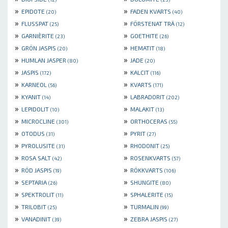
»
»
EPIDOTE
FADEN KVARTS
(20)
(40)
»
»
FLUSSPAT
FÖRSTENAT TRÄ
(25)
(12)
»
»
GARNIÈRITE
GOETHITE
(23)
(26)
»
»
GRÖN JASPIS
HEMATIT
(20)
(18)
»
»
HUMLAN JASPER
JADE
(80)
(20)
»
»
JASPIS
KALCIT
(172)
(116)
»
»
KARNEOL
KVARTS
(56)
(171)
»
»
KYANIT
LABRADORIT
(14)
(202)
»
»
LEPIDOLIT
MALAKIT
(10)
(13)
»
»
MICROCLINE
ORTHOCERAS
(301)
(55)
»
»
OTODUS
PYRIT
(31)
(27)
»
»
PYROLUSITE
RHODONIT
(31)
(25)
»
»
ROSA SALT
ROSENKVARTS
(42)
(57)
»
»
RÖD JASPIS
RÖKKVARTS
(19)
(106)
»
»
SEPTARIA
SHUNGITE
(26)
(80)
»
»
SPEKTROLIT
SPHALERITE
(11)
(15)
»
»
TRILOBIT
TURMALIN
(25)
(99)
»
»
VANADINIT
ZEBRA JASPIS
(39)
(27)