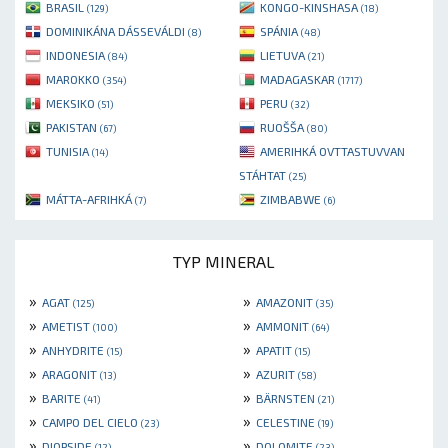
BRASIL
KONGO-KINSHASA
(129)
(18)
DOMINIKÁNA DÁSSEVÁLDI
SPÁNIA
(8)
(48)
INDONESIA
LIETUVA
(84)
(21)
MAROKKO
MADAGASKAR
(354)
(1717)
MEKSIKO
PERU
(51)
(32)
PAKISTAN
RUOŠŠA
(67)
(80)
TUNISIA
AMERIHKÁ OVTTASTUVVAN
(14)
STÁHTAT
(25)
MÁTTA-AFRIHKÁ
ZIMBABWE
(7)
(6)
TYP MINERAL
»
»
AGAT
AMAZONIT
(125)
(35)
»
»
AMETIST
AMMONIT
(100)
(64)
»
»
ANHYDRITE
APATIT
(15)
(15)
»
»
ARAGONIT
AZURIT
(13)
(58)
»
»
BARITE
BÄRNSTEN
(41)
(21)
»
»
CAMPO DEL CIELO
CELESTINE
(23)
(19)
»
»
DIOPSIDE
DOLOMITE
(12)
(23)