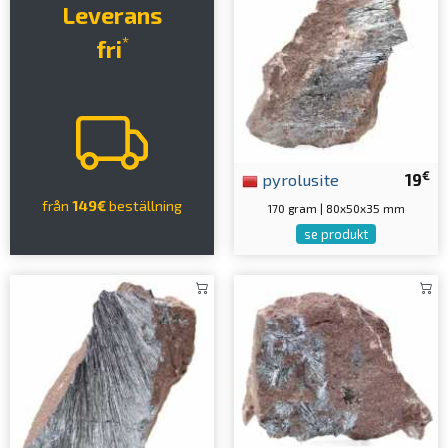
Leverans
*
fri
€
pyrolusite
19
från
149€
beställning
170 gram | 80x50x35 mm
se produkt