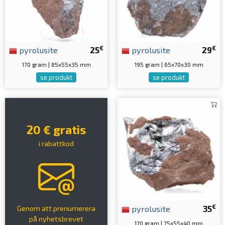
€
€
pyrolusite
25
pyrolusite
29
170 gram | 85x55x35 mm
195 gram | 65x70x30 mm
se produkt
se produkt
20 € gratis
i rabattkod
€
pyrolusite
35
Genom att prenumerera
på nyhetsbrevet
170 gram | 75x55x40 mm