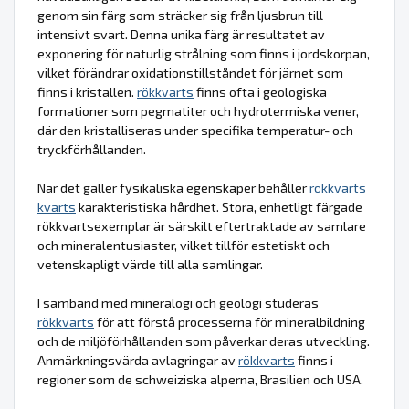
genom sin färg som sträcker sig från ljusbrun till
intensivt svart. Denna unika färg är resultatet av
exponering för naturlig strålning som finns i jordskorpan,
vilket förändrar oxidationstillståndet för järnet som
finns i kristallen.
rökkvarts
finns ofta i geologiska
formationer som pegmatiter och hydrotermiska vener,
där den kristalliseras under specifika temperatur- och
tryckförhållanden.
När det gäller fysikaliska egenskaper behåller
rökkvarts
kvarts
karakteristiska hårdhet. Stora, enhetligt färgade
rökkvartsexemplar är särskilt eftertraktade av samlare
och mineralentusiaster, vilket tillför estetiskt och
vetenskapligt värde till alla samlingar.
I samband med mineralogi och geologi studeras
rökkvarts
för att förstå processerna för mineralbildning
och de miljöförhållanden som påverkar deras utveckling.
Anmärkningsvärda avlagringar av
rökkvarts
finns i
regioner som de schweiziska alperna, Brasilien och USA.