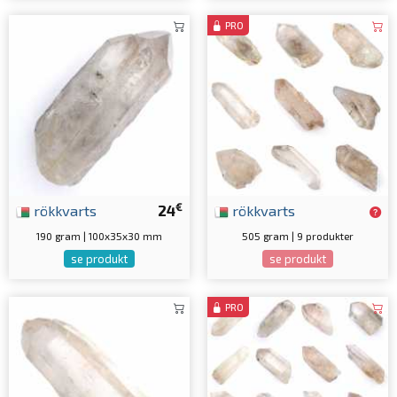
PRO
€
rökkvarts
24
rökkvarts
190 gram | 100x35x30 mm
505 gram | 9 produkter
se produkt
se produkt
PRO