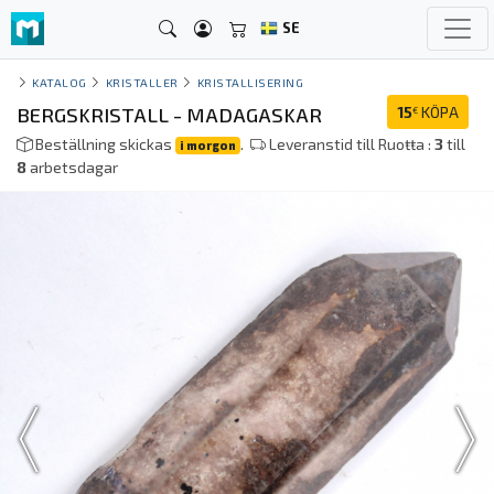
SE
KATALOG
KRISTALLER
KRISTALLISERING
BERGSKRISTALL - MADAGASKAR
15
KÖPA
€
Beställning skickas
.
Leveranstid till Ruoŧŧa :
3
till
i morgon
8
arbetsdagar