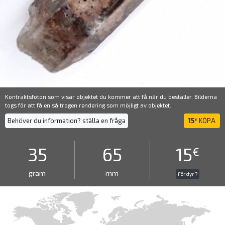
Kontraktsfoton som visar objektet du kommer att få när du beställer. Bilderna
togs för att få en så trogen rendering som möjligt av objektet.
Behöver du information? ställa en fråga
15
KÖPA
€
35
65
15
€
gram
mm
För dyr ?