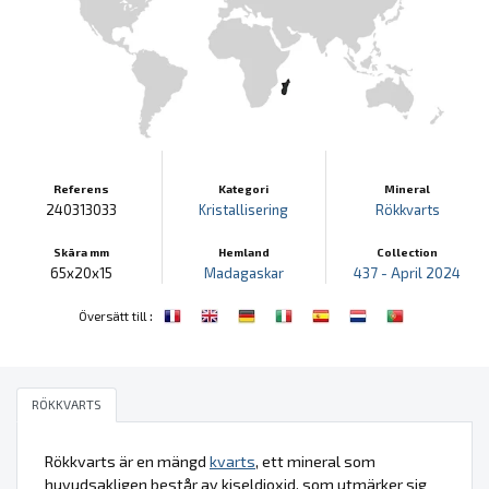
Referens
Kategori
Mineral
240313033
Kristallisering
Rökkvarts
Skära mm
Hemland
Collection
65x20x15
Madagaskar
437 - April 2024
:
Översätt till
RÖKKVARTS
Rökkvarts är en mängd
kvarts
, ett mineral som
huvudsakligen består av kiseldioxid, som utmärker sig