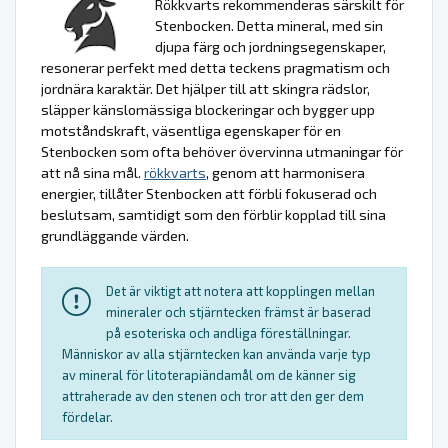
Rökkvarts rekommenderas särskilt för
Stenbocken. Detta mineral, med sin
djupa färg och jordningsegenskaper,
resonerar perfekt med detta teckens pragmatism och
jordnära karaktär. Det hjälper till att skingra rädslor,
släpper känslomässiga blockeringar och bygger upp
motståndskraft, väsentliga egenskaper för en
Stenbocken som ofta behöver övervinna utmaningar för
att nå sina mål.
rökkvarts
, genom att harmonisera
energier, tillåter Stenbocken att förbli fokuserad och
beslutsam, samtidigt som den förblir kopplad till sina
grundläggande värden.
Det är viktigt att notera att kopplingen mellan
mineraler och stjärntecken främst är baserad
på esoteriska och andliga föreställningar.
Människor av alla stjärntecken kan använda varje typ
av mineral för litoterapiändamål om de känner sig
attraherade av den stenen och tror att den ger dem
fördelar.