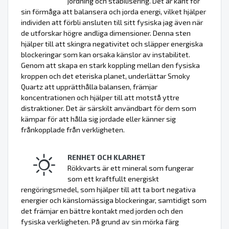
jordning och stabilisering. Det är känt för
sin förmåga att balansera och jorda energi, vilket hjälper
individen att förbli ansluten till sitt fysiska jag även när
de utforskar högre andliga dimensioner. Denna sten
hjälper till att skingra negativitet och släpper energiska
blockeringar som kan orsaka känslor av instabilitet.
Genom att skapa en stark koppling mellan den fysiska
kroppen och det eteriska planet, underlättar Smoky
Quartz att upprätthålla balansen, främjar
koncentrationen och hjälper till att motstå yttre
distraktioner. Det är särskilt användbart för dem som
kämpar för att hålla sig jordade eller känner sig
frånkopplade från verkligheten.
RENHET OCH KLARHET
Rökkvarts är ett mineral som fungerar
som ett kraftfullt energiskt
rengöringsmedel, som hjälper till att ta bort negativa
energier och känslomässiga blockeringar, samtidigt som
det främjar en bättre kontakt med jorden och den
fysiska verkligheten. På grund av sin mörka färg