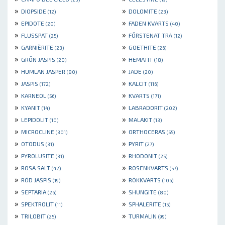
»
»
DIOPSIDE
DOLOMITE
(12)
(23)
»
»
EPIDOTE
FADEN KVARTS
(20)
(40)
»
»
FLUSSPAT
FÖRSTENAT TRÄ
(25)
(12)
»
»
GARNIÈRITE
GOETHITE
(23)
(26)
»
»
GRÖN JASPIS
HEMATIT
(20)
(18)
»
»
HUMLAN JASPER
JADE
(80)
(20)
»
»
JASPIS
KALCIT
(172)
(116)
»
»
KARNEOL
KVARTS
(56)
(171)
»
»
KYANIT
LABRADORIT
(14)
(202)
»
»
LEPIDOLIT
MALAKIT
(10)
(13)
»
»
MICROCLINE
ORTHOCERAS
(301)
(55)
»
»
OTODUS
PYRIT
(31)
(27)
»
»
PYROLUSITE
RHODONIT
(31)
(25)
»
»
ROSA SALT
ROSENKVARTS
(42)
(57)
»
»
RÖD JASPIS
RÖKKVARTS
(19)
(106)
»
»
SEPTARIA
SHUNGITE
(26)
(80)
»
»
SPEKTROLIT
SPHALERITE
(11)
(15)
»
»
TRILOBIT
TURMALIN
(25)
(99)