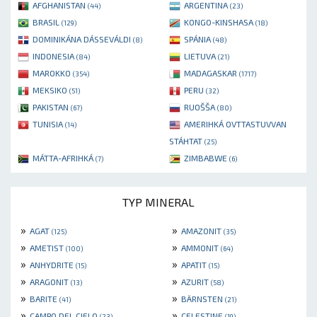
AFGHANISTAN
ARGENTINA
(44)
(23)
BRASIL
KONGO-KINSHASA
(129)
(18)
DOMINIKÁNA DÁSSEVÁLDI
SPÁNIA
(8)
(48)
INDONESIA
LIETUVA
(84)
(21)
MAROKKO
MADAGASKAR
(354)
(1717)
MEKSIKO
PERU
(51)
(32)
PAKISTAN
RUOŠŠA
(67)
(80)
TUNISIA
AMERIHKÁ OVTTASTUVVAN
(14)
STÁHTAT
(25)
MÁTTA-AFRIHKÁ
ZIMBABWE
(7)
(6)
TYP MINERAL
»
»
AGAT
AMAZONIT
(125)
(35)
»
»
AMETIST
AMMONIT
(100)
(64)
»
»
ANHYDRITE
APATIT
(15)
(15)
»
»
ARAGONIT
AZURIT
(13)
(58)
»
»
BARITE
BÄRNSTEN
(41)
(21)
»
»
CAMPO DEL CIELO
CELESTINE
(23)
(19)