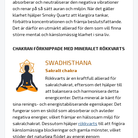
absorberar och neutraliserar den negativa vibrationer
och renar på så sätt auran och miljön. När det gäller
klarhet hjälper Smoky Quartz att klargöra tankar,
förbättra koncentrationen och främja beslutsfattande.
Det är därför en utmärkt allierad för dem som vill finna
större mental och känslomässig klarhet i sina liv.
CHAKRAN FÖRKNIPPADE MED MINERALET RÖKKVARTS
SWADHISTHANA
Sakralt chakra
Rökkvarts är en kraftfull allierad för
sakralchakrat, eftersom det hjälper till
att balansera och harmonisera detta
energicenter. Detta mineral är känt för
sina renings- och energistabiliserande egenskaper. Det
fungerar som en sköld som absorberar och avleder
negativa energier, vilket främjar en hälsosam miljö för
sakralchakrat. Dessutom hjälper
rökkvarts
till att frigöra
känslomässiga blockeringar och gamla mönster, vilket
stöder det naturliga flödet av energi genom