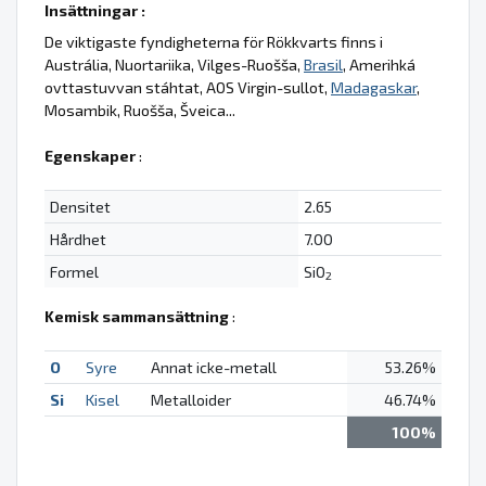
Insättningar :
De viktigaste fyndigheterna för Rökkvarts finns i
Austrália, Nuortariika, Vilges-Ruošša,
Brasil
, Amerihká
ovttastuvvan stáhtat, AOS Virgin-sullot,
Madagaskar
,
Mosambik, Ruošša, Šveica...
Egenskaper
:
Densitet
2.65
Hårdhet
7.00
Formel
SiO
2
Kemisk sammansättning
:
O
Syre
Annat icke-metall
53.26%
Si
Kisel
Metalloider
46.74%
100%