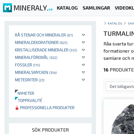
MINERALY.
KATALOG
SAMLINGAR
VIDEOKL
se
KATALOG
SA
TURMALIN
RÅ STENAR OCH MINERALER
(87)
MINERALDEKORATIONER
(625)
Råa svarta tur
KRISTALLISERADE MINERALER
formationer o
(555)
MINERALFÖREMÅL
samlare och m
(922)
FOSSILER
(175)
16
PRODUKTER
MINERALSMYCKEN
(354)
METEORITER
(23)
NYHETER
TOPPKVALITÉ
PROFESSIONELLA PRODUKTER
SÖK PRODUKTER