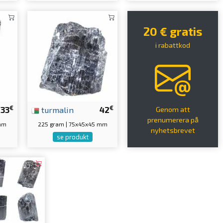
20 € gratis
i rabattkod
€
€
33
turmalin
42
Genom att
prenumerera på
 mm
225 gram | 75x45x45 mm
nyhetsbrevet
se produkt