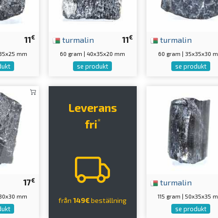
€
€
11
turmalin
11
turmalin
x35x25 mm
60 gram | 40x35x20 mm
60 gram | 35x35x30 
dukt
se produkt
se produkt
Leverans
*
fri
€
17
turmalin
x30x30 mm
115 gram | 50x35x35 
från
149€
beställning
dukt
se produkt