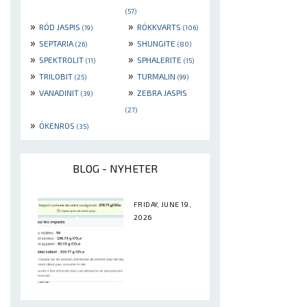
(57)
»
»
RÖD JASPIS
RÖKKVARTS
(19)
(106)
»
»
SEPTARIA
SHUNGITE
(26)
(80)
»
»
SPEKTROLIT
SPHALERITE
(11)
(15)
»
»
TRILOBIT
TURMALIN
(25)
(99)
»
»
VANADINIT
ZEBRA JASPIS
(39)
(27)
»
ÖKENROS
(35)
BLOG - NYHETER
FRIDAY, JUNE 19,
2026