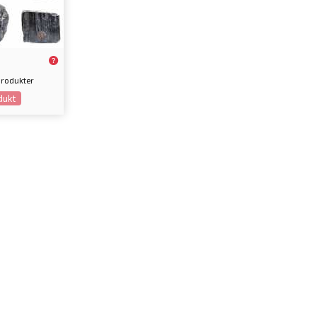
 produkter
dukt