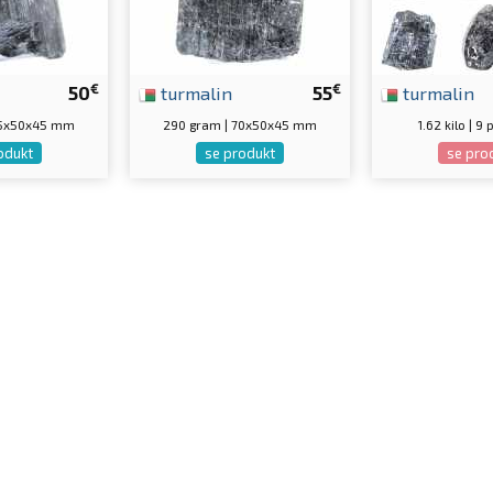
€
€
50
turmalin
55
turmalin
75x50x45 mm
290 gram | 70x50x45 mm
1.62 kilo | 9
odukt
se produkt
se pro