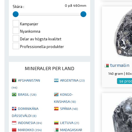
0 på 460mm
Skära :
Kampanjer
Nyankomna
Delar av högsta kvalitet
Professionella produkter
turmalin
MINERALER PER LAND
140 gram | 6
AFGHANISTAN
ARGENTINA
se pro
(23)
(44)
BRASIL
KONGO-
(129)
KINSHASA
(18)
DOMINIKÁNA
SPÁNIA
(48)
DÁSSEVÁLDI
(8)
INDONESIA
LIETUVA
(84)
(21)
MAROKKO
MADAGASKAR
(354)