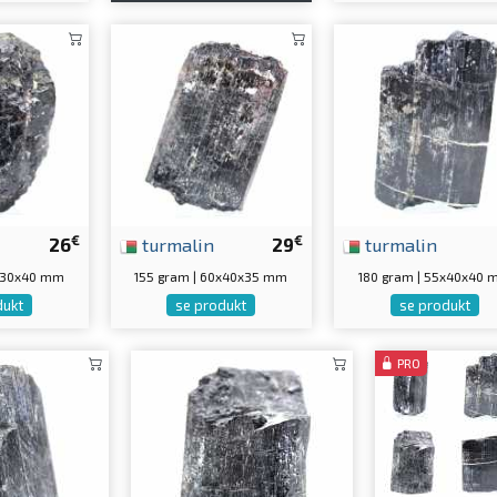
€
€
26
turmalin
29
turmalin
0x30x40 mm
155 gram | 60x40x35 mm
180 gram | 55x40x40
dukt
se produkt
se produkt
PRO