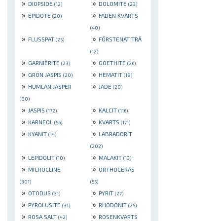
»
»
DIOPSIDE
DOLOMITE
(12)
(23)
»
»
EPIDOTE
FADEN KVARTS
(20)
(40)
»
»
FLUSSPAT
FÖRSTENAT TRÄ
(25)
(12)
»
»
GARNIÈRITE
GOETHITE
(23)
(26)
»
»
GRÖN JASPIS
HEMATIT
(20)
(18)
»
»
HUMLAN JASPER
JADE
(20)
(80)
»
»
JASPIS
KALCIT
(172)
(116)
»
»
KARNEOL
KVARTS
(56)
(171)
»
»
KYANIT
LABRADORIT
(14)
(202)
»
»
LEPIDOLIT
MALAKIT
(10)
(13)
»
»
MICROCLINE
ORTHOCERAS
(301)
(55)
»
»
OTODUS
PYRIT
(31)
(27)
»
»
PYROLUSITE
RHODONIT
(31)
(25)
»
»
ROSA SALT
ROSENKVARTS
(42)