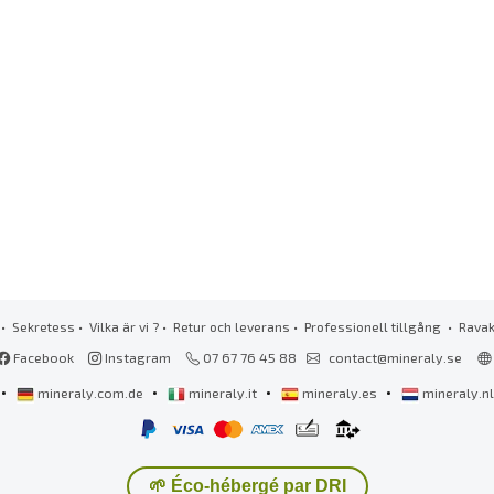
•
Sekretess
•
Vilka är vi ?
•
Retur och leverans
•
Professionell tillgång
• Rava
Facebook
Instagram
07 67 76 45 88
contact@mineraly.se
•
•
•
•
mineraly.com.de
mineraly.it
mineraly.es
mineraly.n
🌱 Éco-hébergé par DRI