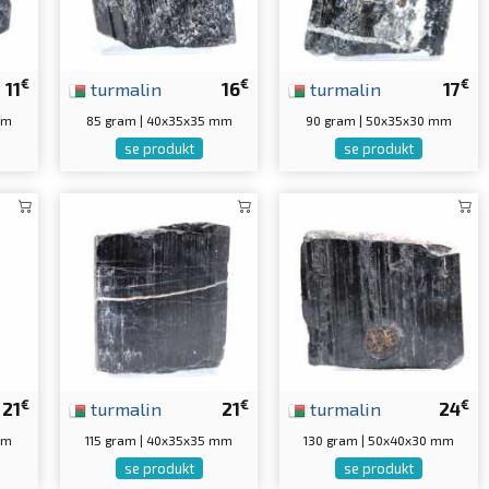
€
€
€
11
turmalin
16
turmalin
17
mm
85 gram | 40x35x35 mm
90 gram | 50x35x30 mm
se produkt
se produkt
€
€
€
21
turmalin
21
turmalin
24
mm
115 gram | 40x35x35 mm
130 gram | 50x40x30 mm
se produkt
se produkt