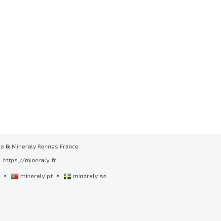
ka
&
Mineraly Rennes France
https://mineraly.fr
•
•
l
mineraly.pt
mineraly.se