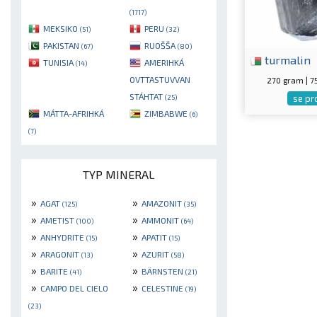
(1717)
MEKSIKO
PERU
(51)
(32)
PAKISTAN
RUOŠŠA
(67)
(80)
turmalin
TUNISIA
AMERIHKÁ
(14)
OVTTASTUVVAN
270 gram | 
STÁHTAT
se pr
(25)
MÁTTA-AFRIHKÁ
ZIMBABWE
(6)
(7)
TYP MINERAL
»
»
AGAT
AMAZONIT
(125)
(35)
»
»
AMETIST
AMMONIT
(100)
(64)
»
»
ANHYDRITE
APATIT
(15)
(15)
»
»
ARAGONIT
AZURIT
(13)
(58)
»
»
BARITE
BÄRNSTEN
(41)
(21)
»
»
CAMPO DEL CIELO
CELESTINE
(19)
(23)