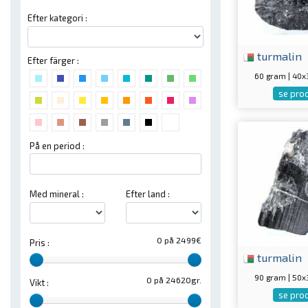
Efter kategori :
turmalin
Efter färger :
60 gram | 40
se pro
På en period :
Med mineral :
Efter land :
0 på 2499€
Pris :
turmalin
90 gram | 50
0 på 24620gr.
Vikt :
se pro