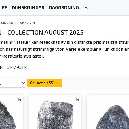
IPP
MINSKNINGAR
DAGORDNING
MLINGAR
TURMALIN
 - COLLECTION AUGUST 2025
malinkristaller kännetecknas av sin distinkta prismatiska str
ch har naturligt strimmiga ytor. Varje exemplar är unikt och e
ineralogientusiaster.
 TURMALIN :
Collection 551