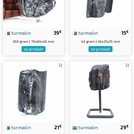
€
€
turmalin
39
turmalin
15
300 gram | 70x60x40 mm
42 gram | 40x25x15 mm
se produkt
se produkt
€
€
turmalin
21
turmalin
29