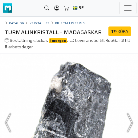
SE
KATALOG
KRISTALLER
KRISTALLISERING
TURMALINKRISTALL - MADAGASKAR
17
KÖPA
€
Beställning skickas
.
Leveranstid till Ruoŧŧa :
3
till
i morgon
8
arbetsdagar