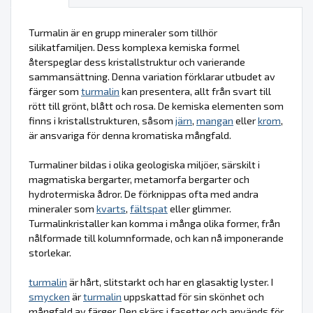
Turmalin är en grupp mineraler som tillhör
silikatfamiljen. Dess komplexa kemiska formel
återspeglar dess kristallstruktur och varierande
sammansättning. Denna variation förklarar utbudet av
färger som
turmalin
kan presentera, allt från svart till
rött till grönt, blått och rosa. De kemiska elementen som
finns i kristallstrukturen, såsom
järn
,
mangan
eller
krom
,
är ansvariga för denna kromatiska mångfald.
Turmaliner bildas i olika geologiska miljöer, särskilt i
magmatiska bergarter, metamorfa bergarter och
hydrotermiska ådror. De förknippas ofta med andra
mineraler som
kvarts
,
fältspat
eller glimmer.
Turmalinkristaller kan komma i många olika former, från
nålformade till kolumnformade, och kan nå imponerande
storlekar.
turmalin
är hårt, slitstarkt och har en glasaktig lyster. I
smycken
är
turmalin
uppskattad för sin skönhet och
mångfald av färger. Den skärs i fasetter och används för