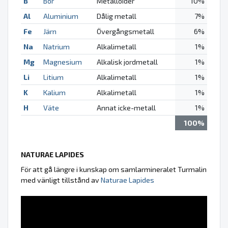
B
Bor
Metalloider
10%
Al
Aluminium
Dålig metall
7%
Fe
Järn
Övergångsmetall
6%
Na
Natrium
Alkalimetall
1%
Mg
Magnesium
Alkalisk jordmetall
1%
Li
Litium
Alkalimetall
1%
K
Kalium
Alkalimetall
1%
H
Väte
Annat icke-metall
1%
100%
NATURAE LAPIDES
För att gå längre i kunskap om samlarmineralet Turmalin
med vänligt tillstånd av
Naturae Lapides