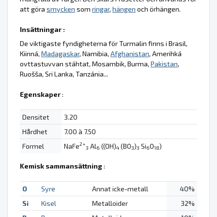
att göra
smycken
som
ringar
,
hängen
och örhängen.
Insättningar :
De viktigaste fyndigheterna för Turmalin finns i Brasil,
Kiinná,
Madagaskar
, Namibia,
Afghanistan
, Amerihká
ovttastuvvan stáhtat, Mosambik, Burma,
Pakistan
,
Ruošša, Sri Lanka, Tanzánia...
Egenskaper
:
Densitet
3.20
Hårdhet
7.00 à 7.50
2+
Formel
NaFe
Al
((OH)
(BO
)
Si
O
)
3
6
4
3
3
6
18
Kemisk sammansättning
:
O
Syre
Annat icke-metall
40%
Si
Kisel
Metalloider
32%