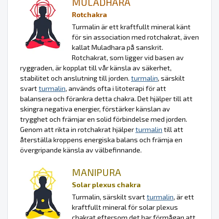
MULADHARA
Rotchakra
Turmalin är ett kraftfullt mineral känt
för sin association med rotchakrat, även
kallat Muladhara på sanskrit.
Rotchakrat, som ligger vid basen av
ryggraden, är kopplat till vår känsla av säkerhet,
stabilitet och anslutning till jorden.
turmalin
, särskilt
svart
turmalin
, används ofta i litoterapi för att
balansera och förankra detta chakra. Det hjälper till att
skingra negativa energier, förstärker känslan av
trygghet och främjar en solid förbindelse med jorden.
Genom att rikta in rotchakrat hjälper
turmalin
till att
återställa kroppens energiska balans och främja en
övergripande känsla av välbefinnande.
MANIPURA
Solar plexus chakra
Turmalin, särskilt svart
turmalin
, är ett
kraftfullt mineral för solar plexus
chakrat eftersom det har förmågan att