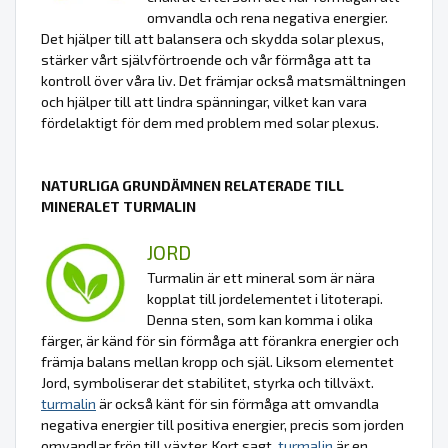
omvandla och rena negativa energier.
Det hjälper till att balansera och skydda solar plexus,
stärker vårt självförtroende och vår förmåga att ta
kontroll över våra liv. Det främjar också matsmältningen
och hjälper till att lindra spänningar, vilket kan vara
fördelaktigt för dem med problem med solar plexus.
NATURLIGA GRUNDÄMNEN RELATERADE TILL
MINERALET TURMALIN
JORD
Turmalin är ett mineral som är nära
kopplat till jordelementet i litoterapi.
Denna sten, som kan komma i olika
färger, är känd för sin förmåga att förankra energier och
främja balans mellan kropp och själ. Liksom elementet
Jord, symboliserar det stabilitet, styrka och tillväxt.
turmalin
är också känt för sin förmåga att omvandla
negativa energier till positiva energier, precis som jorden
omvandlar frön till växter. Kort sagt,
turmalin
är en