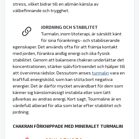
stress, vilket bidrar till en allmän känsla av
välbefinnande och trygghet.
JORDNING OCH STABILITET
Turmalin, inom litoterapi, är särskilt känt
för sina förankrings- och stabiliserande
egenskaper. Det används ofta för att främja kontakt
med jorden, förankra andlig energi och öka fysisk
stabilitet. Genom att balansera chakran underlättar det
koncentrationen, stärker självförtroendet och hjälper till
att övervinna rädslor. Dessutom anses
turmalin
vara en
kraftfull energisköld, som kan stöta bort negativa
energier. Det är därför mycket användbart för dem som
känner sig känslomässigt instabila eller som lätt
påverkas av andras energi. Kort sagt, Tourmaline är en
värdefull allierad för alla som letar efter stabilitet och
jordning.
CHAKRAN FÖRKNIPPADE MED MINERALET TURMALIN