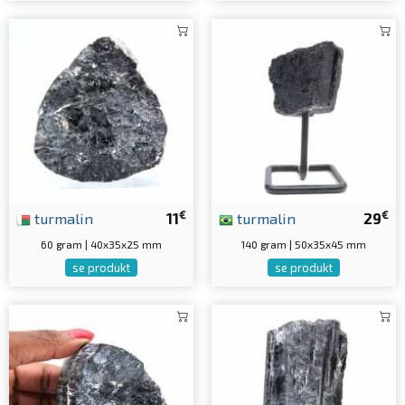
€
€
turmalin
11
turmalin
29
60 gram | 40x35x25 mm
140 gram | 50x35x45 mm
se produkt
se produkt