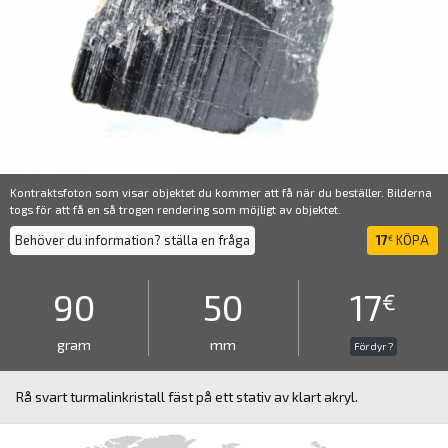
Kontraktsfoton som visar objektet du kommer att få när du beställer. Bilderna
togs för att få en så trogen rendering som möjligt av objektet.
Behöver du information? ställa en fråga
17
KÖPA
€
90
50
17
€
gram
mm
För dyr ?
Rå svart turmalinkristall fäst på ett stativ av klart akryl.