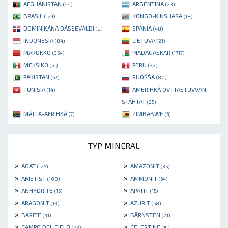
AFGHANISTAN
ARGENTINA
(44)
(23)
BRASIL
KONGO-KINSHASA
(129)
(18)
DOMINIKÁNA DÁSSEVÁLDI
SPÁNIA
(8)
(48)
INDONESIA
LIETUVA
(84)
(21)
MAROKKO
MADAGASKAR
(354)
(1717)
MEKSIKO
PERU
(51)
(32)
PAKISTAN
RUOŠŠA
(67)
(80)
TUNISIA
AMERIHKÁ OVTTASTUVVAN
(14)
STÁHTAT
(25)
MÁTTA-AFRIHKÁ
ZIMBABWE
(7)
(6)
TYP MINERAL
»
»
AGAT
AMAZONIT
(125)
(35)
»
»
AMETIST
AMMONIT
(100)
(64)
»
»
ANHYDRITE
APATIT
(15)
(15)
»
»
ARAGONIT
AZURIT
(13)
(58)
»
»
BARITE
BÄRNSTEN
(41)
(21)
»
»
CAMPO DEL CIELO
CELESTINE
(23)
(19)