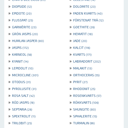
»
»
DIOPSIDE
DOLOMITE
(12)
(23)
»
»
EPIDOTE
FADEN KVARTS
(20)
(40)
»
»
FLUSSPAT
FÖRSTENAT TRÄ
(25)
(12)
»
»
GARNIÈRITE
GOETHITE
(23)
(26)
»
»
GRÖN JASPIS
HEMATIT
(20)
(18)
»
»
HUMLAN JASPER
JADE
(80)
(20)
»
»
JASPIS
KALCIT
(172)
(116)
»
»
KARNEOL
KVARTS
(56)
(171)
»
»
KYANIT
LABRADORIT
(14)
(202)
»
»
LEPIDOLIT
MALAKIT
(10)
(13)
»
»
MICROCLINE
ORTHOCERAS
(301)
(55)
»
»
OTODUS
PYRIT
(31)
(27)
»
»
PYROLUSITE
RHODONIT
(31)
(25)
»
»
ROSA SALT
ROSENKVARTS
(42)
(57)
»
»
RÖD JASPIS
RÖKKVARTS
(19)
(106)
»
»
SEPTARIA
SHUNGITE
(26)
(80)
»
»
SPEKTROLIT
SPHALERITE
(11)
(15)
»
»
TRILOBIT
TURMALIN
(25)
(99)